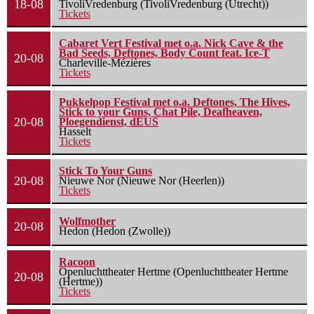
18-08
TivoliVredenburg (TivoliVredenburg (Utrecht))
Tickets
Cabaret Vert Festival met o.a. Nick Cave & the
Bad Seeds, Deftones, Body Count feat. Ice-T
20-08
Charleville-Mézières
Tickets
Pukkelpop Festival met o.a. Deftones, The Hives,
Stick to your Guns, Chat Pile, Deafheaven,
20-08
Ploegendienst, dEUS
Hasselt
Tickets
Stick To Your Guns
20-08
Nieuwe Nor (Nieuwe Nor (Heerlen))
Tickets
Wolfmother
20-08
Hedon (Hedon (Zwolle))
Racoon
Openluchttheater Hertme (Openluchttheater Hertme
20-08
(Hertme))
Tickets