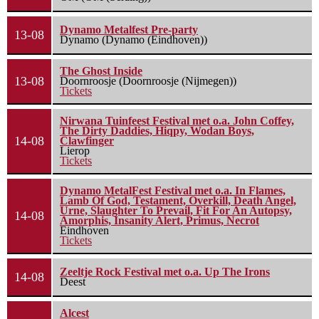
Dynamo Metalfest Pre-party
13-08
Dynamo (Dynamo (Eindhoven))
The Ghost Inside
13-08
Doornroosje (Doornroosje (Nijmegen))
Tickets
Nirwana Tuinfeest Festival met o.a. John Coffey,
The Dirty Daddies, Hiqpy, Wodan Boys,
14-08
Clawfinger
Lierop
Tickets
Dynamo MetalFest Festival met o.a. In Flames,
Lamb Of God, Testament, Overkill, Death Angel,
Urne, Slaughter To Prevail, Fit For An Autopsy,
14-08
Amorphis, Insanity Alert, Primus, Necrot
Eindhoven
Tickets
Zeeltje Rock Festival met o.a. Up The Irons
14-08
Deest
Alcest