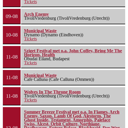
Tickets
Arch Enemy
09-08
TivoliVredenburg (TivoliVredenburg (Utrecht))
Municipal Waste
10-08
Dynamo (Dynamo (Eindhoven))
Tickets
Sziget Festival met o.a. John Coffey, Bring Me The
Horizon, Health
11-08
Óbudai Eiland, Budapest
Tickets
Municipal Waste
11-08
Cafe Calluna (Cafe Calluna (Ommen))
Wolves In The Throne Room
11-08
TivoliVredenburg (TivoliVredenburg (Utrecht))
Tickets
Summer Breeze Festival met o.a. In Flames, Arch
Enemy, Saxon, Lamb Of God, Alestorm, The
Ghost Inside, Testament, Amorphis, Paleface
Swiss, Alcest, Orbit Culture, Northlane,
Deafheaven, Future Palace, Blackbraid, Der Weg