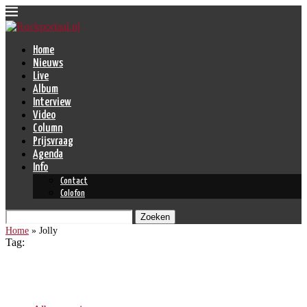
Home
Nieuws
Live
Album
Interview
Video
Column
Prijsvraag
Agenda
Info
Contact
Colofon
Zoeken
Home
»
Jolly
Tag:
Jolly