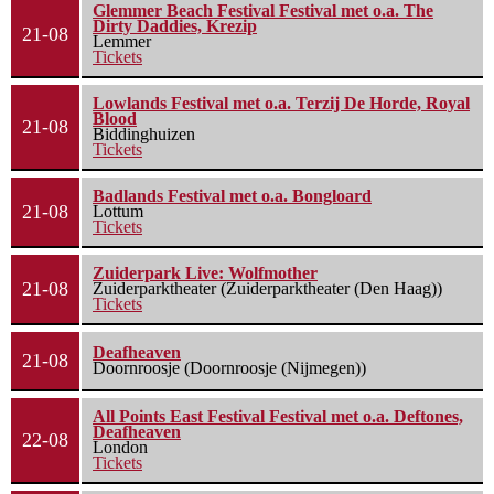
Glemmer Beach Festival Festival met o.a. The
Dirty Daddies, Krezip
21-08
Lemmer
Tickets
Lowlands Festival met o.a. Terzij De Horde, Royal
Blood
21-08
Biddinghuizen
Tickets
Badlands Festival met o.a. Bongloard
21-08
Lottum
Tickets
Zuiderpark Live: Wolfmother
21-08
Zuiderparktheater (Zuiderparktheater (Den Haag))
Tickets
Deafheaven
21-08
Doornroosje (Doornroosje (Nijmegen))
All Points East Festival Festival met o.a. Deftones,
Deafheaven
22-08
London
Tickets