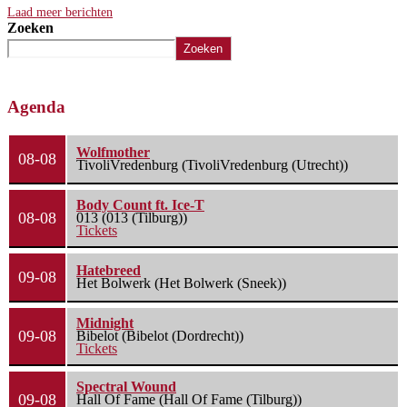
Laad meer berichten
Zoeken
Zoeken
Agenda
Wolfmother
08-08
TivoliVredenburg (TivoliVredenburg (Utrecht))
Body Count ft. Ice-T
08-08
013 (013 (Tilburg))
Tickets
Hatebreed
09-08
Het Bolwerk (Het Bolwerk (Sneek))
Midnight
09-08
Bibelot (Bibelot (Dordrecht))
Tickets
Spectral Wound
09-08
Hall Of Fame (Hall Of Fame (Tilburg))