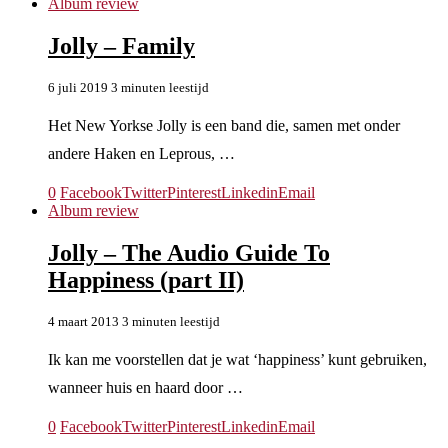
Album review
Jolly – Family
6 juli 2019
3 minuten leestijd
Het New Yorkse Jolly is een band die, samen met onder
andere Haken en Leprous, …
0
Facebook
Twitter
Pinterest
Linkedin
Email
Album review
Jolly – The Audio Guide To
Happiness (part II)
4 maart 2013
3 minuten leestijd
Ik kan me voorstellen dat je wat ‘happiness’ kunt gebruiken,
wanneer huis en haard door …
0
Facebook
Twitter
Pinterest
Linkedin
Email