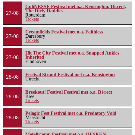
CuliNESSE Festival met o.a. Kensington, Di-rect,
The Dirty Daddies
27-08
Rotterdam
Tickets
Creamfields Festival met o.a. Faithless
27-08
Daresbury
Tickets
Hit The City Festival met o.a. Snapped Ankles,
27-08
Inherited
Eindhoven
Festival Strand Festival met o.a. Kensington
28-08
Utrecht
Breekout! Festival Festival met o.a. Di-rect
28-08
Bree
Tickets
Pelagic Fest Festival met o.a. Predatory Void
28-08
Maastricht
Tickets
Metallicamp Festival met o.a. HESKEN