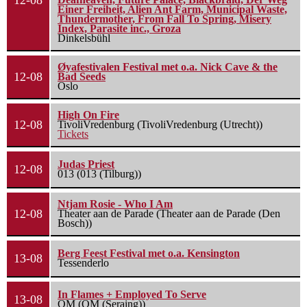
12-08
Einer Freiheit, Alien Ant Farm, Municipal Waste,
Thundermother, From Fall To Spring, Misery
Index, Parasite inc., Groza
Dinkelsbühl
Øyafestivalen Festival met o.a. Nick Cave & the
12-08
Bad Seeds
Oslo
High On Fire
12-08
TivoliVredenburg (TivoliVredenburg (Utrecht))
Tickets
Judas Priest
12-08
013 (013 (Tilburg))
Ntjam Rosie - Who I Am
12-08
Theater aan de Parade (Theater aan de Parade (Den
Bosch))
Berg Feest Festival met o.a. Kensington
13-08
Tessenderlo
In Flames + Employed To Serve
13-08
OM (OM (Seraing))