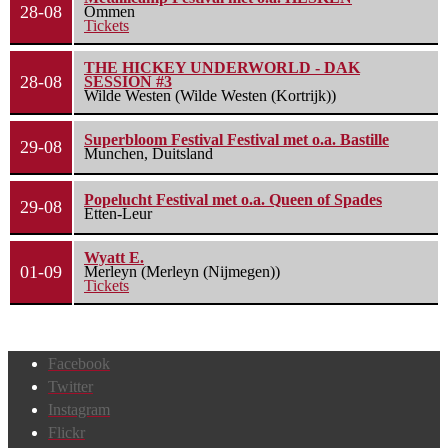
28-08
Ommen
Tickets
THE HICKEY UNDERWORLD - DAK
28-08
SESSION #3
Wilde Westen (Wilde Westen (Kortrijk))
Superbloom Festival Festival met o.a. Bastille
29-08
Munchen, Duitsland
Popelucht Festival met o.a. Queen of Spades
29-08
Etten-Leur
Wyatt E.
01-09
Merleyn (Merleyn (Nijmegen))
Tickets
Facebook
Twitter
Instagram
Flickr