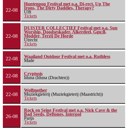
Huntenpop Festival met o.a. Di-rect, Up The
Irons, The Dirty Daddies, Therapy?
22-08
Ulft
Tickets
DUISTER COLLECTIEF Festival met o.a. Sun
Worship, Doodseskader, Alkerdeel, Ggu:ll,
22-08
Modder, Terzij De Horde
Utrecht
Tickets
Waailand Outdoor Festival met o.a. Ruthless
22-08
Made
Cryptosis
22-08
Iduna (Iduna (Drachten))
Wolfmother
22-08
Muziekgieterij (Muziekgieterij (Maastricht))
Tickets
Rock en Seine Festival met o.a. Nick Cave & the
Bad Seeds, Deftones, Interpol
26-08
Parijs
Tickets