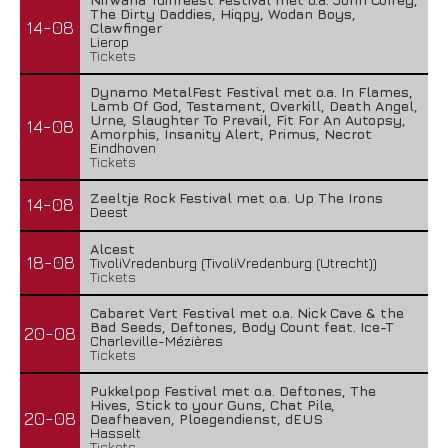
The Dirty Daddies, Hiqpy, Wodan Boys,
14-08
Clawfinger
Lierop
Tickets
Dynamo MetalFest Festival met o.a. In Flames,
Lamb Of God, Testament, Overkill, Death Angel,
Urne, Slaughter To Prevail, Fit For An Autopsy,
14-08
Amorphis, Insanity Alert, Primus, Necrot
Eindhoven
Tickets
Zeeltje Rock Festival met o.a. Up The Irons
14-08
Deest
Alcest
18-08
TivoliVredenburg (TivoliVredenburg (Utrecht))
Tickets
Cabaret Vert Festival met o.a. Nick Cave & the
Bad Seeds, Deftones, Body Count feat. Ice-T
20-08
Charleville-Mézières
Tickets
Pukkelpop Festival met o.a. Deftones, The
Hives, Stick to your Guns, Chat Pile,
20-08
Deafheaven, Ploegendienst, dEUS
Hasselt
Tickets