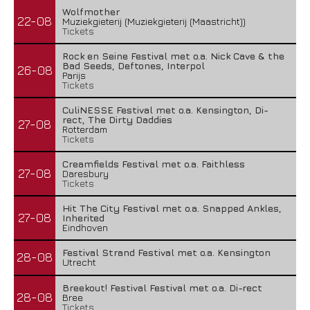
Wolfmother
22-08
Muziekgieterij (Muziekgieterij (Maastricht))
Tickets
Rock en Seine Festival met o.a. Nick Cave & the
Bad Seeds, Deftones, Interpol
26-08
Parijs
Tickets
CuliNESSE Festival met o.a. Kensington, Di-
rect, The Dirty Daddies
27-08
Rotterdam
Tickets
Creamfields Festival met o.a. Faithless
27-08
Daresbury
Tickets
Hit The City Festival met o.a. Snapped Ankles,
27-08
Inherited
Eindhoven
Festival Strand Festival met o.a. Kensington
28-08
Utrecht
Breekout! Festival Festival met o.a. Di-rect
28-08
Bree
Tickets