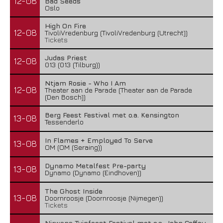
12-08
Bad Seeds
Oslo
High On Fire
12-08
TivoliVredenburg (TivoliVredenburg (Utrecht))
Tickets
Judas Priest
12-08
013 (013 (Tilburg))
Ntjam Rosie - Who I Am
12-08
Theater aan de Parade (Theater aan de Parade
(Den Bosch))
Berg Feest Festival met o.a. Kensington
13-08
Tessenderlo
In Flames + Employed To Serve
13-08
OM (OM (Seraing))
Dynamo Metalfest Pre-party
13-08
Dynamo (Dynamo (Eindhoven))
The Ghost Inside
13-08
Doornroosje (Doornroosje (Nijmegen))
Tickets
Nirwana Tuinfeest Festival met o.a. John Coffey,