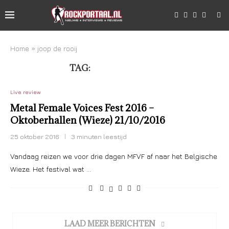
Home
»
joop de rooij
TAG:
JOOP DE ROOIJ
Live review
Metal Female Voices Fest 2016 –
Oktoberhallen (Wieze) 21/10/2016
25 oktober 2016
3 minuten leestijd
Vandaag reizen we voor drie dagen MFVF af naar het Belgische
Wieze. Het festival wat …
LAAD MEER BERICHTEN