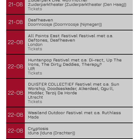
21-08
Zuiderparktheater (Zuiderparktheater (Den Haag))
Tickets
Deafheaven
21-08
Doornroosje (Doornroosje (Nijmegen))
All Points East Festival Festival met o.a.
Deftones, Deafheaven
22-08
London
Tickets
Huntenpop Festival met o.a. Di-rect, Up The
Irons, The Dirty Daddies, Therapy?
22-08
Ulft
Tickets
DUISTER COLLECTIEF Festival met o.a. Sun
Worship, Doodseskader, Alkerdeel, Ggu:ll,
22-08
Modder, Terzij De Horde
Utrecht
Tickets
Waailand Outdoor Festival met o.a. Ruthless
22-08
Made
Cryptosis
22-08
Iduna (Iduna (Drachten))