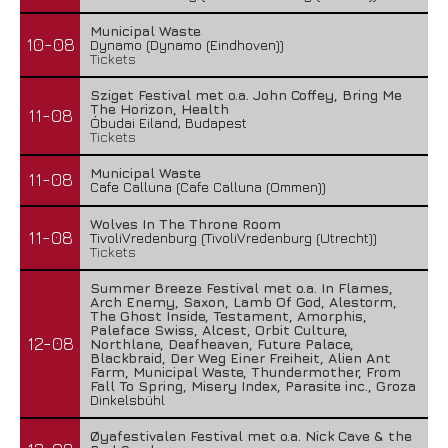
Municipal Waste
10-08
Dynamo (Dynamo (Eindhoven))
Tickets
Sziget Festival met o.a. John Coffey, Bring Me
The Horizon, Health
11-08
Óbudai Eiland, Budapest
Tickets
Municipal Waste
11-08
Cafe Calluna (Cafe Calluna (Ommen))
Wolves In The Throne Room
11-08
TivoliVredenburg (TivoliVredenburg (Utrecht))
Tickets
Summer Breeze Festival met o.a. In Flames,
Arch Enemy, Saxon, Lamb Of God, Alestorm,
The Ghost Inside, Testament, Amorphis,
Paleface Swiss, Alcest, Orbit Culture,
12-08
Northlane, Deafheaven, Future Palace,
Blackbraid, Der Weg Einer Freiheit, Alien Ant
Farm, Municipal Waste, Thundermother, From
Fall To Spring, Misery Index, Parasite inc., Groza
Dinkelsbühl
Øyafestivalen Festival met o.a. Nick Cave & the