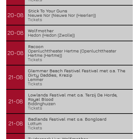
Stick To Your Guns
20-08
Nieuwe Nor (Nieuwe Nor (Heerlen))
Tickets
Wolfmother
20-08
Hedon (Hedon (Zwolle))
Racoon
Openluchttheater Hertme (Openluchttheater
20-08
Hertme (Hertme))
Tickets
Glemmer Beach Festival Festival met o.a. The
Dirty Daddies, Krezip
21-08
Lemmer
Tickets
Lowlands Festival met o.a. Terzij De Horde,
Royal Blood
21-08
Biddinghuizen
Tickets
Badlands Festival met o.a. Bongloard
21-08
Lottum
Tickets
Zuiderpark Live: Wolfmother