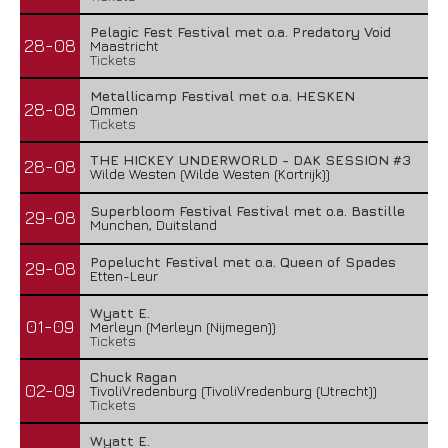
Pelagic Fest Festival met o.a. Predatory Void
28-08
Maastricht
Tickets
Metallicamp Festival met o.a. HESKEN
28-08
Ommen
Tickets
THE HICKEY UNDERWORLD - DAK SESSION #3
28-08
Wilde Westen (Wilde Westen (Kortrijk))
Superbloom Festival Festival met o.a. Bastille
29-08
Munchen, Duitsland
Popelucht Festival met o.a. Queen of Spades
29-08
Etten-Leur
Wyatt E.
01-09
Merleyn (Merleyn (Nijmegen))
Tickets
Chuck Ragan
02-09
TivoliVredenburg (TivoliVredenburg (Utrecht))
Tickets
Wyatt E.