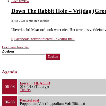
Live review
Down The Rabbit Hole – Vrijdag (Groe
5 juli 2026
5 minuten leestijd
Uitverkocht! Maar toch ook weer niet. Het terrein is verkleind
0
Facebook
Twitter
Pinterest
Linkedin
Email
Laad meer berichten
Zoeken
Zoeken
Agenda
Igorrr + HEALTH
06-08
013 (013 (Tilburg))
Tickets
Panzerfaust
06-08
Poppodium Volt (Poppodium Volt (Sittard))