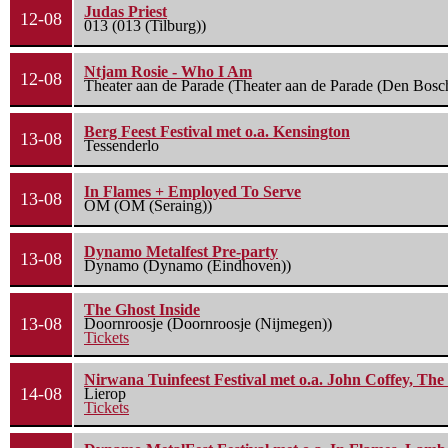
Judas Priest
12-08
013 (013 (Tilburg))
Ntjam Rosie - Who I Am
12-08
Theater aan de Parade (Theater aan de Parade (Den Bosc
Berg Feest Festival met o.a. Kensington
13-08
Tessenderlo
In Flames + Employed To Serve
13-08
OM (OM (Seraing))
Dynamo Metalfest Pre-party
13-08
Dynamo (Dynamo (Eindhoven))
The Ghost Inside
13-08
Doornroosje (Doornroosje (Nijmegen))
Tickets
Nirwana Tuinfeest Festival met o.a. John Coffey, Th
14-08
Lierop
Tickets