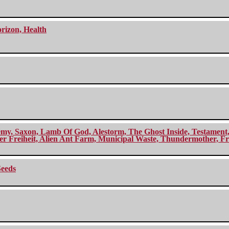
orizon, Health
my, Saxon, Lamb Of God, Alestorm, The Ghost Inside, Testament, A
r Freiheit, Alien Ant Farm, Municipal Waste, Thundermother, Fro
Seeds