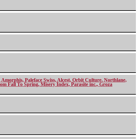
morphis, Paleface Swiss, Alcest, Orbit Culture, Northlane,
m Fall To Spring, Misery Index, Parasite inc., Groza