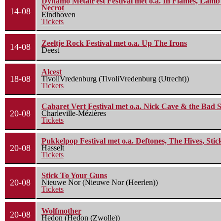
Dynamo MetalFest Festival met o.a. In Flames, Lamb O
Necrot
14-08
Eindhoven
Tickets
Zeeltje Rock Festival met o.a. Up The Irons
14-08
Deest
Alcest
18-08
TivoliVredenburg (TivoliVredenburg (Utrecht))
Tickets
Cabaret Vert Festival met o.a. Nick Cave & the Bad S
20-08
Charleville-Mézières
Tickets
Pukkelpop Festival met o.a. Deftones, The Hives, Sti
20-08
Hasselt
Tickets
Stick To Your Guns
20-08
Nieuwe Nor (Nieuwe Nor (Heerlen))
Tickets
Wolfmother
20-08
Hedon (Hedon (Zwolle))