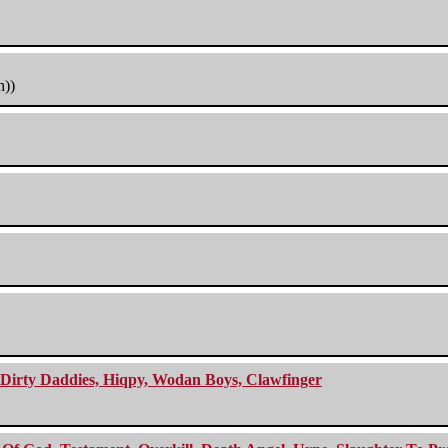
h))
e Dirty Daddies, Hiqpy, Wodan Boys, Clawfinger