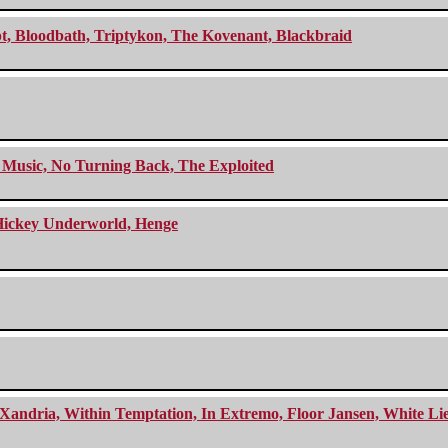
cept, Bloodbath, Triptykon, The Kovenant, Blackbraid
r Music, No Turning Back, The Exploited
e Hickey Underworld, Henge
Xandria, Within Temptation, In Extremo, Floor Jansen, White Li