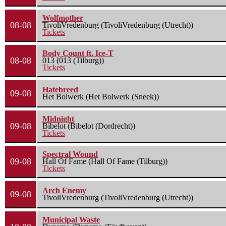
Wolfmother
08-08
TivoliVredenburg (TivoliVredenburg (Utrecht))
Tickets
Body Count ft. Ice-T
08-08
013 (013 (Tilburg))
Tickets
Hatebreed
09-08
Het Bolwerk (Het Bolwerk (Sneek))
Midnight
09-08
Bibelot (Bibelot (Dordrecht))
Tickets
Spectral Wound
09-08
Hall Of Fame (Hall Of Fame (Tilburg))
Tickets
Arch Enemy
09-08
TivoliVredenburg (TivoliVredenburg (Utrecht))
Municipal Waste