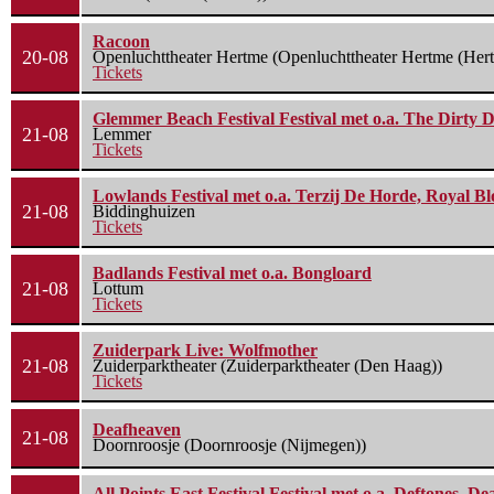
Racoon
20-08
Openluchttheater Hertme (Openluchttheater Hertme (Her
Tickets
Glemmer Beach Festival Festival met o.a. The Dirty D
21-08
Lemmer
Tickets
Lowlands Festival met o.a. Terzij De Horde, Royal B
21-08
Biddinghuizen
Tickets
Badlands Festival met o.a. Bongloard
21-08
Lottum
Tickets
Zuiderpark Live: Wolfmother
21-08
Zuiderparktheater (Zuiderparktheater (Den Haag))
Tickets
Deafheaven
21-08
Doornroosje (Doornroosje (Nijmegen))
All Points East Festival Festival met o.a. Deftones, D