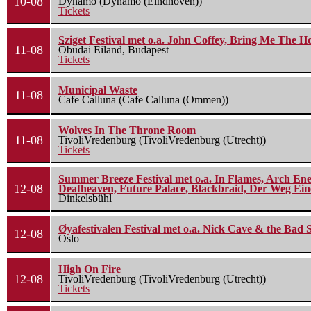
10-08
Dynamo (Dynamo (Eindhoven))
Tickets
Sziget Festival met o.a. John Coffey, Bring Me The H
11-08
Óbudai Eiland, Budapest
Tickets
Municipal Waste
11-08
Cafe Calluna (Cafe Calluna (Ommen))
Wolves In The Throne Room
11-08
TivoliVredenburg (TivoliVredenburg (Utrecht))
Tickets
Summer Breeze Festival met o.a. In Flames, Arch Ene
12-08
Deafheaven, Future Palace, Blackbraid, Der Weg Eine
Dinkelsbühl
Øyafestivalen Festival met o.a. Nick Cave & the Bad 
12-08
Oslo
High On Fire
12-08
TivoliVredenburg (TivoliVredenburg (Utrecht))
Tickets