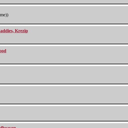
tme))
addies, Krezip
lood
eafheaven