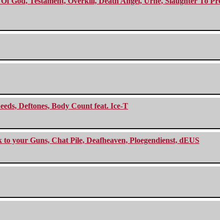
f God, Testament, Overkill, Death Angel, Urne, Slaughter To Prev
eeds, Deftones, Body Count feat. Ice-T
ck to your Guns, Chat Pile, Deafheaven, Ploegendienst, dEUS