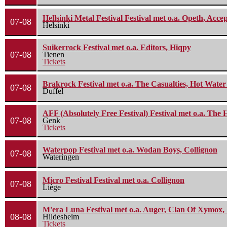
Hellsinki Metal Festival Festival met o.a. Opeth, Ac
07-08
Helsinki
Suikerrock Festival met o.a. Editors, Hiqpy
07-08
Tienen
Tickets
Brakrock Festival met o.a. The Casualties, Hot Wate
07-08
Duffel
AFF (Absolutely Free Festival) Festival met o.a. Th
07-08
Genk
Tickets
Waterpop Festival met o.a. Wodan Boys, Collignon
07-08
Wateringen
Micro Festival Festival met o.a. Collignon
07-08
Liège
M'era Luna Festival met o.a. Auger, Clan Of Xymox, 
08-08
Hildesheim
Tickets