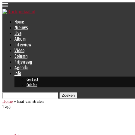
Home
Nieuws
Live
Album
Interview
Video
Column
Prijsvraag
Agenda
Info
Contact
Colofon
Zoeken
Home
»
kaat van stralen
Tag:
kaat van stralen