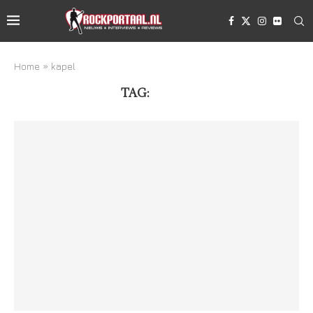
Home
»
kapel
TAG:
KAPEL