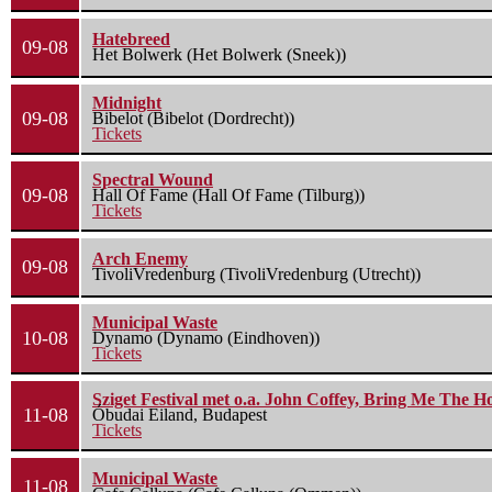
Hatebreed
09-08
Het Bolwerk (Het Bolwerk (Sneek))
Midnight
09-08
Bibelot (Bibelot (Dordrecht))
Tickets
Spectral Wound
09-08
Hall Of Fame (Hall Of Fame (Tilburg))
Tickets
Arch Enemy
09-08
TivoliVredenburg (TivoliVredenburg (Utrecht))
Municipal Waste
10-08
Dynamo (Dynamo (Eindhoven))
Tickets
Sziget Festival met o.a. John Coffey, Bring Me The H
11-08
Óbudai Eiland, Budapest
Tickets
Municipal Waste
11-08