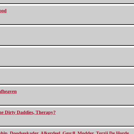
lood
eafheaven
The Dirty Daddies, Therapy?
, Doodseskader, Alkerdeel, Ggu:ll, Modder, Terzij De Horde