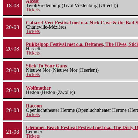
Alcest
18-08
TivoliVredenburg (TivoliVredenburg (Utrecht))
Tickets
Cabaret Vert Festival met o.a. Nick Cave & the Bad S
20-08
Charleville-Mézières
Tickets
Pukkelpop Festival met o.a. Deftones, The Hives, Sti
20-08
Hasselt
Tickets
Stick To Your Guns
20-08
Nieuwe Nor (Nieuwe Nor (Heerlen))
Tickets
Wolfmother
20-08
Hedon (Hedon (Zwolle))
Racoon
20-08
Openluchttheater Hertme (Openluchttheater Hertme (Her
Tickets
Glemmer Beach Festival Festival met o.a. The Dirty D
21-08
Lemmer
Tickets