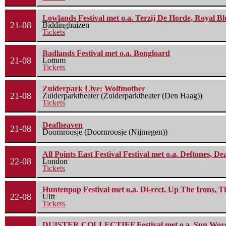
Lowlands Festival met o.a. Terzij De Horde, Royal B
21-08
Biddinghuizen
Tickets
Badlands Festival met o.a. Bongloard
21-08
Lottum
Tickets
Zuiderpark Live: Wolfmother
21-08
Zuiderparktheater (Zuiderparktheater (Den Haag))
Tickets
Deafheaven
21-08
Doornroosje (Doornroosje (Nijmegen))
All Points East Festival Festival met o.a. Deftones, D
22-08
London
Tickets
Huntenpop Festival met o.a. Di-rect, Up The Irons, 
22-08
Ulft
Tickets
DUISTER COLLECTIEF Festival met o.a. Sun Worship