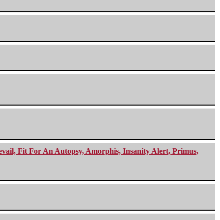
ail, Fit For An Autopsy, Amorphis, Insanity Alert, Primus,