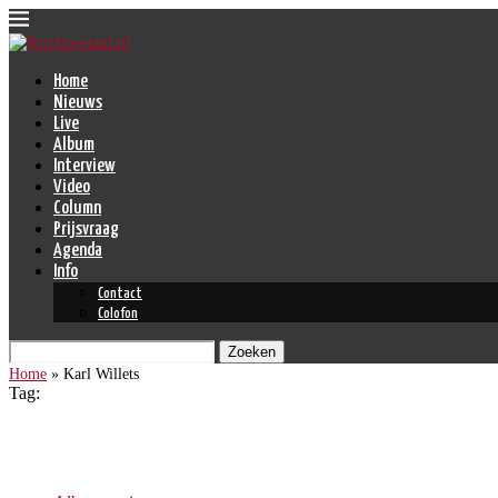
Home
Nieuws
Live
Album
Interview
Video
Column
Prijsvraag
Agenda
Info
Contact
Colofon
Zoeken
Home
»
Karl Willets
Tag:
Karl Willets