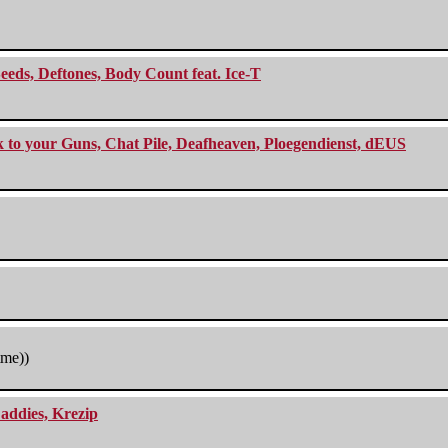
eeds, Deftones, Body Count feat. Ice-T
ck to your Guns, Chat Pile, Deafheaven, Ploegendienst, dEUS
tme))
addies, Krezip