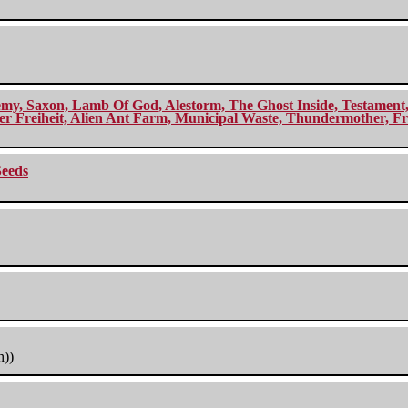
my, Saxon, Lamb Of God, Alestorm, The Ghost Inside, Testament, A
r Freiheit, Alien Ant Farm, Municipal Waste, Thundermother, Fro
Seeds
h))