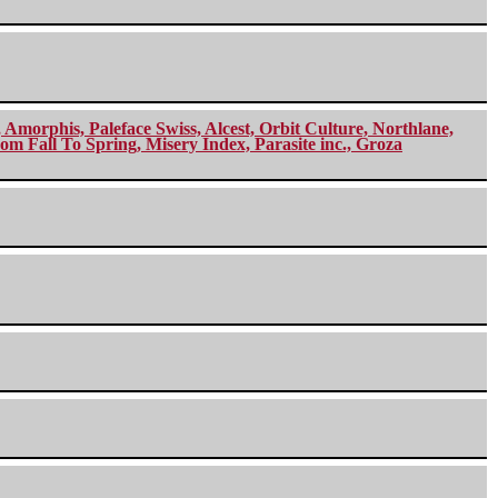
morphis, Paleface Swiss, Alcest, Orbit Culture, Northlane,
m Fall To Spring, Misery Index, Parasite inc., Groza