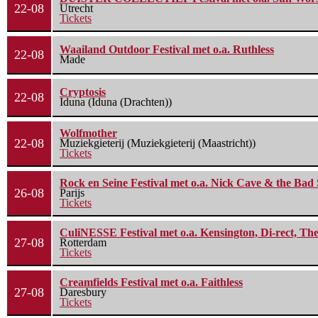
22-08
Utrecht
Tickets
Waailand Outdoor Festival met o.a. Ruthless
22-08
Made
Cryptosis
22-08
Iduna (Iduna (Drachten))
Wolfmother
22-08
Muziekgieterij (Muziekgieterij (Maastricht))
Tickets
Rock en Seine Festival met o.a. Nick Cave & the Bad 
26-08
Parijs
Tickets
CuliNESSE Festival met o.a. Kensington, Di-rect, Th
27-08
Rotterdam
Tickets
Creamfields Festival met o.a. Faithless
27-08
Daresbury
Tickets