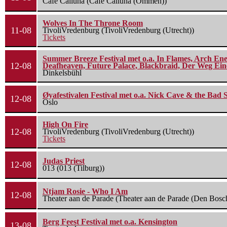
Cafe Calluna (Cafe Calluna (Ommen))
Wolves In The Throne Room
11-08
TivoliVredenburg (TivoliVredenburg (Utrecht))
Tickets
Summer Breeze Festival met o.a. In Flames, Arch Ene
12-08
Deafheaven, Future Palace, Blackbraid, Der Weg Eine
Dinkelsbühl
Øyafestivalen Festival met o.a. Nick Cave & the Bad 
12-08
Oslo
High On Fire
12-08
TivoliVredenburg (TivoliVredenburg (Utrecht))
Tickets
Judas Priest
12-08
013 (013 (Tilburg))
Ntjam Rosie - Who I Am
12-08
Theater aan de Parade (Theater aan de Parade (Den Bosc
Berg Feest Festival met o.a. Kensington
13-08