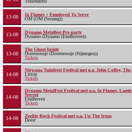
Tessenderlo
In Flames + Employed To Serve
13-08
OM (OM (Seraing))
Dynamo Metalfest Pre-party
13-08
Dynamo (Dynamo (Eindhoven))
The Ghost Inside
13-08
Doornroosje (Doornroosje (Nijmegen))
Tickets
Nirwana Tuinfeest Festival met o.a. John Coffey, Th
14-08
Lierop
Tickets
Dynamo MetalFest Festival met o.a. In Flames, Lamb O
Necrot
14-08
Eindhoven
Tickets
Zeeltje Rock Festival met o.a. Up The Irons
14-08
Deest