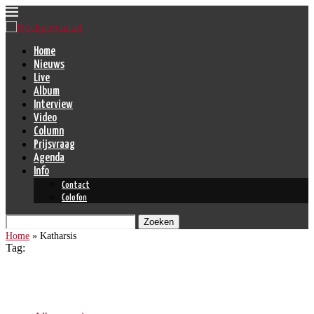
Home
Nieuws
Live
Album
Interview
Video
Column
Prijsvraag
Agenda
Info
Contact
Colofon
Zoeken
Home
»
Katharsis
Tag:
Katharsis