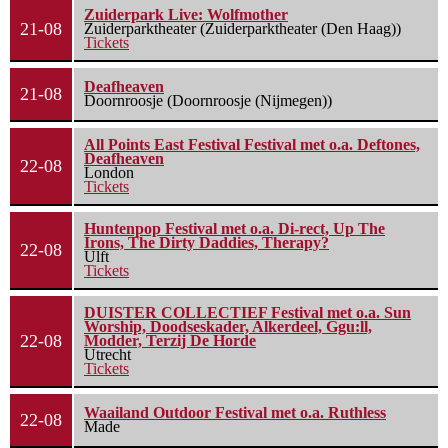
Zuiderpark Live: Wolfmother
21-08
Zuiderparktheater (Zuiderparktheater (Den Haag))
Tickets
Deafheaven
21-08
Doornroosje (Doornroosje (Nijmegen))
All Points East Festival Festival met o.a. Deftones,
Deafheaven
22-08
London
Tickets
Huntenpop Festival met o.a. Di-rect, Up The
Irons, The Dirty Daddies, Therapy?
22-08
Ulft
Tickets
DUISTER COLLECTIEF Festival met o.a. Sun
Worship, Doodseskader, Alkerdeel, Ggu:ll,
22-08
Modder, Terzij De Horde
Utrecht
Tickets
Waailand Outdoor Festival met o.a. Ruthless
22-08
Made