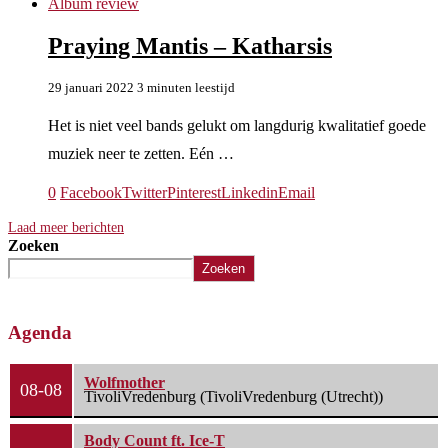
Album review
Praying Mantis – Katharsis
29 januari 2022
3 minuten leestijd
Het is niet veel bands gelukt om langdurig kwalitatief goede
muziek neer te zetten. Eén …
0
Facebook
Twitter
Pinterest
Linkedin
Email
Laad meer berichten
Zoeken
Zoeken
Agenda
Wolfmother
08-08
TivoliVredenburg (TivoliVredenburg (Utrecht))
Body Count ft. Ice-T