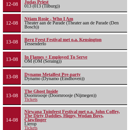
Judas Priest
12-08
013 (013 (Tilburg))
Ntjam Rosie - Who I Am
12-08
Theater aan de Parade (Theater aan de Parade (Den
Bosch))
Berg Feest Festival met o.a. Kensington
13-08
Tessenderlo
In Flames + Employed To Serve
13-08
OM (OM (Seraing))
Dynamo Metalfest Pre-party
13-08
Dynamo (Dynamo (Eindhoven))
The Ghost Inside
13-08
Doornroosje (Doornroosje (Nijmegen))
Tickets
Nirwana Tuinfeest Festival met o.a. John Coffey,
The Dirty Daddies, Hiqpy, Wodan Boys,
14-08
Clawfinger
Lierop
Tickets