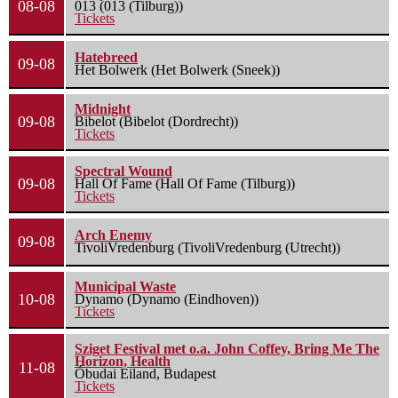
08-08
013 (013 (Tilburg))
Tickets
Hatebreed
09-08
Het Bolwerk (Het Bolwerk (Sneek))
Midnight
09-08
Bibelot (Bibelot (Dordrecht))
Tickets
Spectral Wound
09-08
Hall Of Fame (Hall Of Fame (Tilburg))
Tickets
Arch Enemy
09-08
TivoliVredenburg (TivoliVredenburg (Utrecht))
Municipal Waste
10-08
Dynamo (Dynamo (Eindhoven))
Tickets
Sziget Festival met o.a. John Coffey, Bring Me The
Horizon, Health
11-08
Óbudai Eiland, Budapest
Tickets