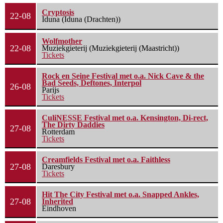
Cryptosis
22-08
Iduna (Iduna (Drachten))
Wolfmother
22-08
Muziekgieterij (Muziekgieterij (Maastricht))
Tickets
Rock en Seine Festival met o.a. Nick Cave & the
Bad Seeds, Deftones, Interpol
26-08
Parijs
Tickets
CuliNESSE Festival met o.a. Kensington, Di-rect,
The Dirty Daddies
27-08
Rotterdam
Tickets
Creamfields Festival met o.a. Faithless
27-08
Daresbury
Tickets
Hit The City Festival met o.a. Snapped Ankles,
27-08
Inherited
Eindhoven