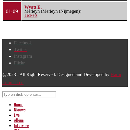
Wyatt E.
01-09
Merleyn (Merleyn (Nijmegen))
Tickets
Facebook
Twitter
Instagram
Flickr
@2023 - All Right Reserved. Designed and Developed by
Harm
Lourenssen
Home
Nieuws
Live
Album
Interview