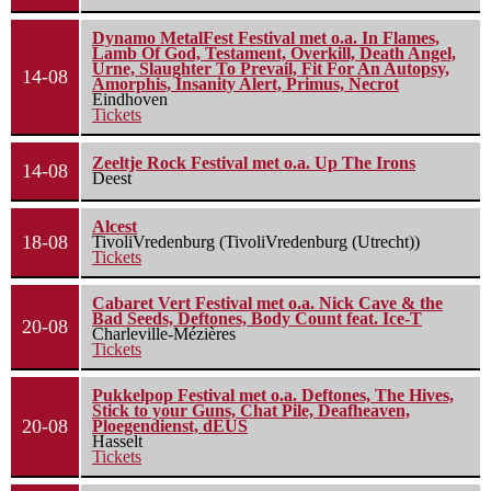
Dynamo MetalFest Festival met o.a. In Flames,
Lamb Of God, Testament, Overkill, Death Angel,
Urne, Slaughter To Prevail, Fit For An Autopsy,
14-08
Amorphis, Insanity Alert, Primus, Necrot
Eindhoven
Tickets
Zeeltje Rock Festival met o.a. Up The Irons
14-08
Deest
Alcest
18-08
TivoliVredenburg (TivoliVredenburg (Utrecht))
Tickets
Cabaret Vert Festival met o.a. Nick Cave & the
Bad Seeds, Deftones, Body Count feat. Ice-T
20-08
Charleville-Mézières
Tickets
Pukkelpop Festival met o.a. Deftones, The Hives,
Stick to your Guns, Chat Pile, Deafheaven,
20-08
Ploegendienst, dEUS
Hasselt
Tickets