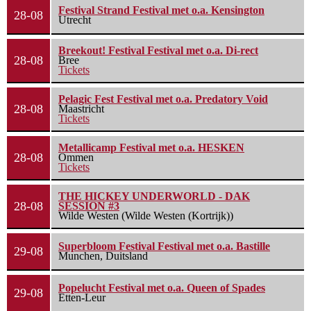
Festival Strand Festival met o.a. Kensington
28-08
Utrecht
Breekout! Festival Festival met o.a. Di-rect
28-08
Bree
Tickets
Pelagic Fest Festival met o.a. Predatory Void
28-08
Maastricht
Tickets
Metallicamp Festival met o.a. HESKEN
28-08
Ommen
Tickets
THE HICKEY UNDERWORLD - DAK
28-08
SESSION #3
Wilde Westen (Wilde Westen (Kortrijk))
Superbloom Festival Festival met o.a. Bastille
29-08
Munchen, Duitsland
Popelucht Festival met o.a. Queen of Spades
29-08
Etten-Leur