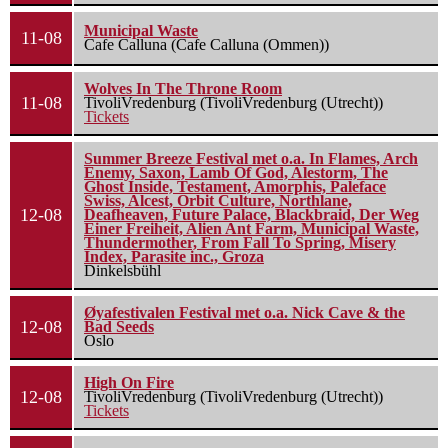
Municipal Waste
11-08
Cafe Calluna (Cafe Calluna (Ommen))
Wolves In The Throne Room
11-08
TivoliVredenburg (TivoliVredenburg (Utrecht))
Tickets
Summer Breeze Festival met o.a. In Flames, Arch
Enemy, Saxon, Lamb Of God, Alestorm, The
Ghost Inside, Testament, Amorphis, Paleface
Swiss, Alcest, Orbit Culture, Northlane,
12-08
Deafheaven, Future Palace, Blackbraid, Der Weg
Einer Freiheit, Alien Ant Farm, Municipal Waste,
Thundermother, From Fall To Spring, Misery
Index, Parasite inc., Groza
Dinkelsbühl
Øyafestivalen Festival met o.a. Nick Cave & the
12-08
Bad Seeds
Oslo
High On Fire
12-08
TivoliVredenburg (TivoliVredenburg (Utrecht))
Tickets