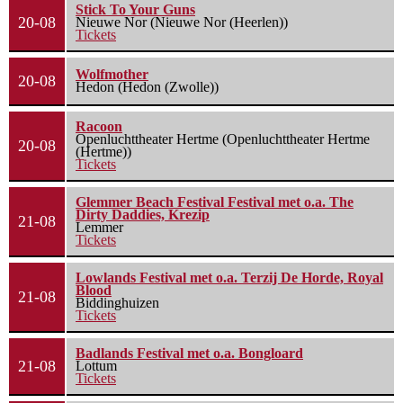
Stick To Your Guns
20-08
Nieuwe Nor (Nieuwe Nor (Heerlen))
Tickets
Wolfmother
20-08
Hedon (Hedon (Zwolle))
Racoon
Openluchttheater Hertme (Openluchttheater Hertme
20-08
(Hertme))
Tickets
Glemmer Beach Festival Festival met o.a. The
Dirty Daddies, Krezip
21-08
Lemmer
Tickets
Lowlands Festival met o.a. Terzij De Horde, Royal
Blood
21-08
Biddinghuizen
Tickets
Badlands Festival met o.a. Bongloard
21-08
Lottum
Tickets