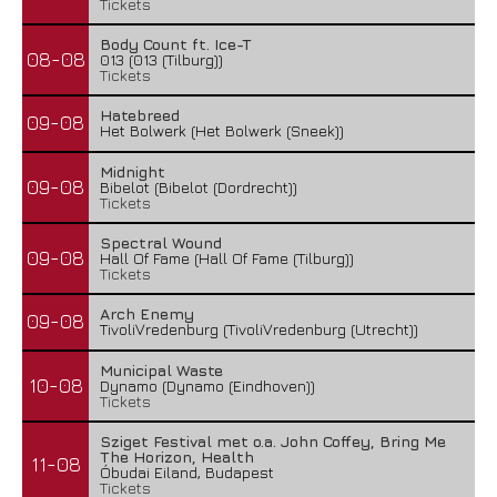
Tickets
Body Count ft. Ice-T
08-08
013 (013 (Tilburg))
Tickets
Hatebreed
09-08
Het Bolwerk (Het Bolwerk (Sneek))
Midnight
09-08
Bibelot (Bibelot (Dordrecht))
Tickets
Spectral Wound
09-08
Hall Of Fame (Hall Of Fame (Tilburg))
Tickets
Arch Enemy
09-08
TivoliVredenburg (TivoliVredenburg (Utrecht))
Municipal Waste
10-08
Dynamo (Dynamo (Eindhoven))
Tickets
Sziget Festival met o.a. John Coffey, Bring Me
The Horizon, Health
11-08
Óbudai Eiland, Budapest
Tickets