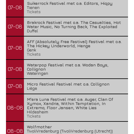
Suikerrock Festival met o.a. Editors, Hiqpy
07-08
Tienen
Tickets
Brakrock Festival met o.a. The Casualties, Hot
07-08
Water Music, No Turning Back, The Exploited
Duffel
AFF (Absolutely Free Festival) Festival met o.a.
The Hickey Underworld, Henge
07-08
Genk
Tickets
Waterpop Festival met o.a. Wodan Boys,
07-08
Collignon
Wateringen
Micro Festival Festival met o.a. Collignon
07-08
Liège
M'era Luna Festival met o.a. Auger, Clan Of
Xymox, Xandria, Within Temptation, In
08-08
Extremo, Floor Jansen, White Lies
Hildesheim
Tickets
Wolfmother
08-08
TivoliVredenburg (TivoliVredenburg (Utrecht))