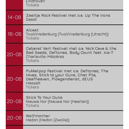
Eindhoven
Tickets
Zeeltje Rock Festival met o.a. Up The Irons
14-08
Deest
Alcest
18-08
TivoliVredenburg (TivoliVredenburg (Utrecht))
Tickets
Cabaret Vert Festival met o.a. Nick Cave & the
Bad Seeds, Deftones, Body Count feat. Ice-T
20-08
Charleville-Mézières
Tickets
Pukkelpop Festival met o.a. Deftones, The
Hives, Stick to your Guns, Chat Pile,
20-08
Deafheaven, Ploegendienst, dEUS
Hasselt
Tickets
Stick To Your Guns
20-08
Nieuwe Nor (Nieuwe Nor (Heerlen))
Tickets
Wolfmother
20-08
Hedon (Hedon (Zwolle))