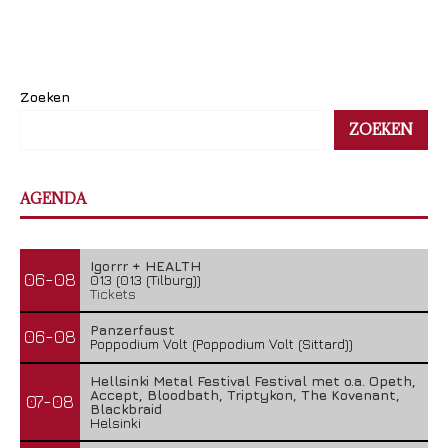
Zoeken
ZOEKEN
AGENDA
Igorrr + HEALTH
06-08
013 (013 (Tilburg))
Tickets
Panzerfaust
06-08
Poppodium Volt (Poppodium Volt (Sittard))
Hellsinki Metal Festival Festival met o.a. Opeth,
Accept, Bloodbath, Triptykon, The Kovenant,
07-08
Blackbraid
Helsinki