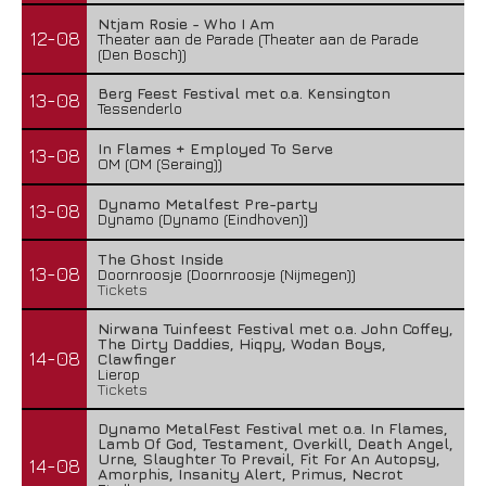
Ntjam Rosie - Who I Am
12-08
Theater aan de Parade (Theater aan de Parade
(Den Bosch))
Berg Feest Festival met o.a. Kensington
13-08
Tessenderlo
In Flames + Employed To Serve
13-08
OM (OM (Seraing))
Dynamo Metalfest Pre-party
13-08
Dynamo (Dynamo (Eindhoven))
The Ghost Inside
13-08
Doornroosje (Doornroosje (Nijmegen))
Tickets
Nirwana Tuinfeest Festival met o.a. John Coffey,
The Dirty Daddies, Hiqpy, Wodan Boys,
14-08
Clawfinger
Lierop
Tickets
Dynamo MetalFest Festival met o.a. In Flames,
Lamb Of God, Testament, Overkill, Death Angel,
Urne, Slaughter To Prevail, Fit For An Autopsy,
14-08
Amorphis, Insanity Alert, Primus, Necrot