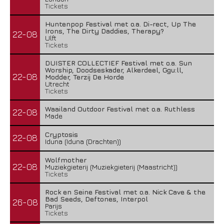
Tickets
Huntenpop Festival met o.a. Di-rect, Up The
Irons, The Dirty Daddies, Therapy?
22-08
Ulft
Tickets
DUISTER COLLECTIEF Festival met o.a. Sun
Worship, Doodseskader, Alkerdeel, Ggu:ll,
22-08
Modder, Terzij De Horde
Utrecht
Tickets
Waailand Outdoor Festival met o.a. Ruthless
22-08
Made
Cryptosis
22-08
Iduna (Iduna (Drachten))
Wolfmother
22-08
Muziekgieterij (Muziekgieterij (Maastricht))
Tickets
Rock en Seine Festival met o.a. Nick Cave & the
Bad Seeds, Deftones, Interpol
26-08
Parijs
Tickets