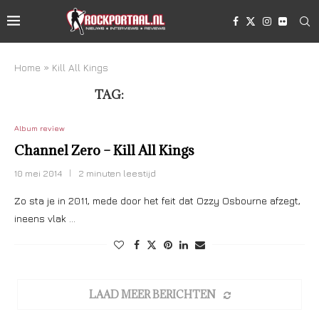
Home
»
Kill All Kings
TAG:
KILL ALL KINGS
Album review
Channel Zero – Kill All Kings
10 mei 2014
2 minuten leestijd
Zo sta je in 2011, mede door het feit dat Ozzy Osbourne afzegt,
ineens vlak …
LAAD MEER BERICHTEN