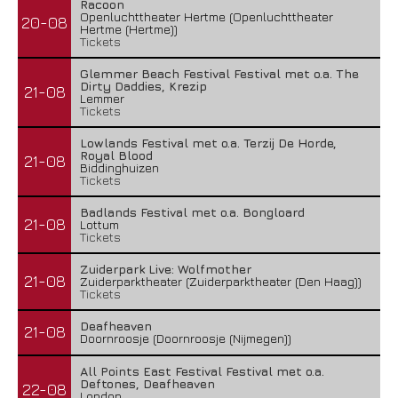
Racoon
Openluchttheater Hertme (Openluchttheater
20-08
Hertme (Hertme))
Tickets
Glemmer Beach Festival Festival met o.a. The
Dirty Daddies, Krezip
21-08
Lemmer
Tickets
Lowlands Festival met o.a. Terzij De Horde,
Royal Blood
21-08
Biddinghuizen
Tickets
Badlands Festival met o.a. Bongloard
21-08
Lottum
Tickets
Zuiderpark Live: Wolfmother
21-08
Zuiderparktheater (Zuiderparktheater (Den Haag))
Tickets
Deafheaven
21-08
Doornroosje (Doornroosje (Nijmegen))
All Points East Festival Festival met o.a.
Deftones, Deafheaven
22-08
London