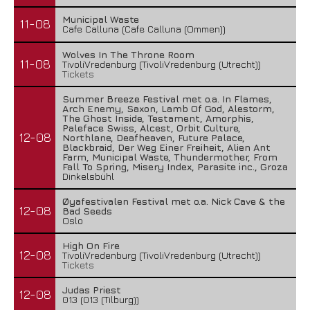
Municipal Waste
11-08
Cafe Calluna (Cafe Calluna (Ommen))
Wolves In The Throne Room
11-08
TivoliVredenburg (TivoliVredenburg (Utrecht))
Tickets
Summer Breeze Festival met o.a. In Flames,
Arch Enemy, Saxon, Lamb Of God, Alestorm,
The Ghost Inside, Testament, Amorphis,
Paleface Swiss, Alcest, Orbit Culture,
12-08
Northlane, Deafheaven, Future Palace,
Blackbraid, Der Weg Einer Freiheit, Alien Ant
Farm, Municipal Waste, Thundermother, From
Fall To Spring, Misery Index, Parasite inc., Groza
Dinkelsbühl
Øyafestivalen Festival met o.a. Nick Cave & the
12-08
Bad Seeds
Oslo
High On Fire
12-08
TivoliVredenburg (TivoliVredenburg (Utrecht))
Tickets
Judas Priest
12-08
013 (013 (Tilburg))