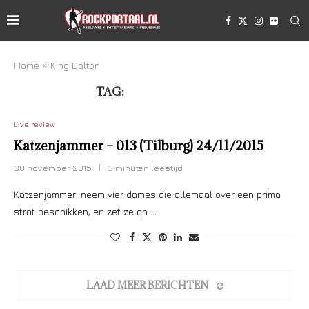
Home
»
King Dalton
TAG:
KING DALTON
Live review
Katzenjammer – 013 (Tilburg) 24/11/2015
30 november 2015
3 minuten leestijd
Katzenjammer: neem vier dames die allemaal over een prima
strot beschikken, en zet ze op …
LAAD MEER BERICHTEN