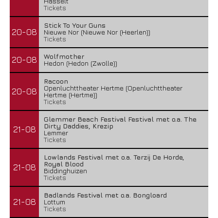
Hasselt
Tickets
Stick To Your Guns
20-08
Nieuwe Nor (Nieuwe Nor (Heerlen))
Tickets
Wolfmother
20-08
Hedon (Hedon (Zwolle))
Racoon
Openluchttheater Hertme (Openluchttheater
20-08
Hertme (Hertme))
Tickets
Glemmer Beach Festival Festival met o.a. The
Dirty Daddies, Krezip
21-08
Lemmer
Tickets
Lowlands Festival met o.a. Terzij De Horde,
Royal Blood
21-08
Biddinghuizen
Tickets
Badlands Festival met o.a. Bongloard
21-08
Lottum
Tickets