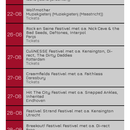
Wolfmother
22-08
Muziekgieterij (Muziekgieterij (Maastricht))
Tickets
Rock en Seine Festival met o.a. Nick Cave & the
Bad Seeds, Deftones, Interpol
26-08
Parijs
Tickets
CuliNESSE Festival met o.a. Kensington, Di-
rect, The Dirty Daddies
27-08
Rotterdam
Tickets
Creamfields Festival met o.a. Faithless
27-08
Daresbury
Tickets
Hit The City Festival met o.a. Snapped Ankles,
27-08
Inherited
Eindhoven
Festival Strand Festival met o.a. Kensington
28-08
Utrecht
Breekout! Festival Festival met o.a. Di-rect
28-08
Bree