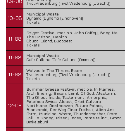
09-08
TivoliVredenburg (TivoliVredenburg (Utrecht))
Municipal Waste
10-08
Dynamo (Dynamo (Eindhoven))
Tickets
Sziget Festival met o.a. John Coffey, Bring Me
The Horizon, Health
11-08
Óbudai Eiland, Budapest
Tickets
Municipal Waste
11-08
Cafe Calluna (Cafe Calluna (Ommen))
Wolves In The Throne Room
11-08
TivoliVredenburg (TivoliVredenburg (Utrecht))
Tickets
Summer Breeze Festival met o.a. In Flames,
Arch Enemy, Saxon, Lamb Of God, Alestorm,
The Ghost Inside, Testament, Amorphis,
Paleface Swiss, Alcest, Orbit Culture,
12-08
Northlane, Deafheaven, Future Palace,
Blackbraid, Der Weg Einer Freiheit, Alien Ant
Farm, Municipal Waste, Thundermother, From
Fall To Spring, Misery Index, Parasite inc., Groza
Dinkelsbühl