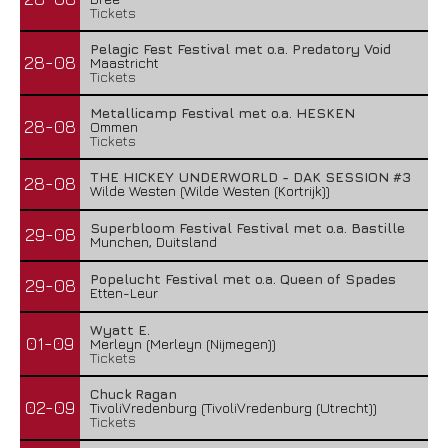
Tickets
Pelagic Fest Festival met o.a. Predatory Void
28-08
Maastricht
Tickets
Metallicamp Festival met o.a. HESKEN
28-08
Ommen
Tickets
THE HICKEY UNDERWORLD - DAK SESSION #3
28-08
Wilde Westen (Wilde Westen (Kortrijk))
Superbloom Festival Festival met o.a. Bastille
29-08
Munchen, Duitsland
Popelucht Festival met o.a. Queen of Spades
29-08
Etten-Leur
Wyatt E.
01-09
Merleyn (Merleyn (Nijmegen))
Tickets
Chuck Ragan
02-09
TivoliVredenburg (TivoliVredenburg (Utrecht))
Tickets