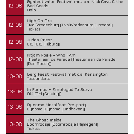
Øyafestivalen Festival met o.a. Nick Cave & the
12-08
Bad Seeds
Oslo
High On Fire
12-08
TivoliVredenburg (TivoliVredenburg (Utrecht))
Tickets
Judas Priest
12-08
013 (013 (Tilburg))
Ntjam Rosie - Who I Am
12-08
Theater aan de Parade (Theater aan de Parade
(Den Bosch))
Berg Feest Festival met o.a. Kensington
13-08
Tessenderlo
In Flames + Employed To Serve
13-08
OM (OM (Seraing))
Dynamo Metalfest Pre-party
13-08
Dynamo (Dynamo (Eindhoven))
The Ghost Inside
13-08
Doornroosje (Doornroosje (Nijmegen))
Tickets