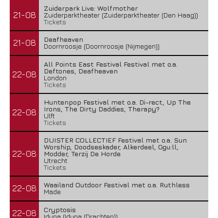
Zuiderpark Live: Wolfmother
21-08
Zuiderparktheater (Zuiderparktheater (Den Haag))
Tickets
Deafheaven
21-08
Doornroosje (Doornroosje (Nijmegen))
All Points East Festival Festival met o.a.
Deftones, Deafheaven
22-08
London
Tickets
Huntenpop Festival met o.a. Di-rect, Up The
Irons, The Dirty Daddies, Therapy?
22-08
Ulft
Tickets
DUISTER COLLECTIEF Festival met o.a. Sun
Worship, Doodseskader, Alkerdeel, Ggu:ll,
22-08
Modder, Terzij De Horde
Utrecht
Tickets
Waailand Outdoor Festival met o.a. Ruthless
22-08
Made
Cryptosis
22-08
Iduna (Iduna (Drachten))