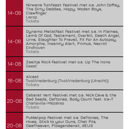
Nirwana Tuinfeest Festival met o.a. John Coffey,
The Dirty Daddies, Hiqpy, Wodan Boys,
14-08
Clawfinger
Lierop
Tickets
Dynamo MetalFest Festival met o.a. In Flames,
Lamb Of God, Testament, Overkill, Death Angel,
Urne, Slaughter To Prevail, Fit For An Autopsy,
14-08
Amorphis, Insanity Alert, Primus, Necrot
Eindhoven
Tickets
Zeeltje Rock Festival met o.a. Up The Irons
14-08
Deest
Alcest
18-08
TivoliVredenburg (TivoliVredenburg (Utrecht))
Tickets
Cabaret Vert Festival met o.a. Nick Cave & the
Bad Seeds, Deftones, Body Count feat. Ice-T
20-08
Charleville-Mézières
Tickets
Pukkelpop Festival met o.a. Deftones, The
Hives, Stick to your Guns, Chat Pile,
20-08
Deafheaven, Ploegendienst, dEUS