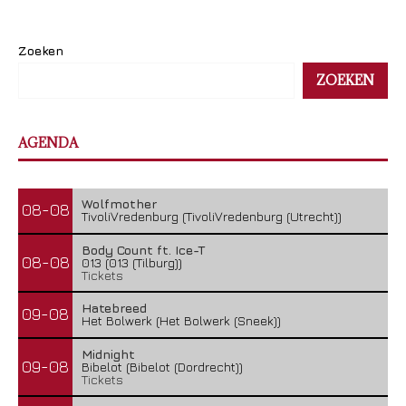
Zoeken
ZOEKEN
AGENDA
Wolfmother
08-08
TivoliVredenburg (TivoliVredenburg (Utrecht))
Body Count ft. Ice-T
08-08
013 (013 (Tilburg))
Tickets
Hatebreed
09-08
Het Bolwerk (Het Bolwerk (Sneek))
Midnight
09-08
Bibelot (Bibelot (Dordrecht))
Tickets