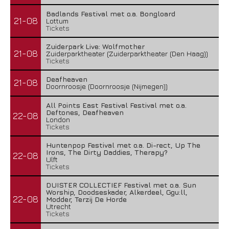
Badlands Festival met o.a. Bongloard
21-08
Lottum
Tickets
Zuiderpark Live: Wolfmother
21-08
Zuiderparktheater (Zuiderparktheater (Den Haag))
Tickets
Deafheaven
21-08
Doornroosje (Doornroosje (Nijmegen))
All Points East Festival Festival met o.a.
Deftones, Deafheaven
22-08
London
Tickets
Huntenpop Festival met o.a. Di-rect, Up The
Irons, The Dirty Daddies, Therapy?
22-08
Ulft
Tickets
DUISTER COLLECTIEF Festival met o.a. Sun
Worship, Doodseskader, Alkerdeel, Ggu:ll,
22-08
Modder, Terzij De Horde
Utrecht
Tickets