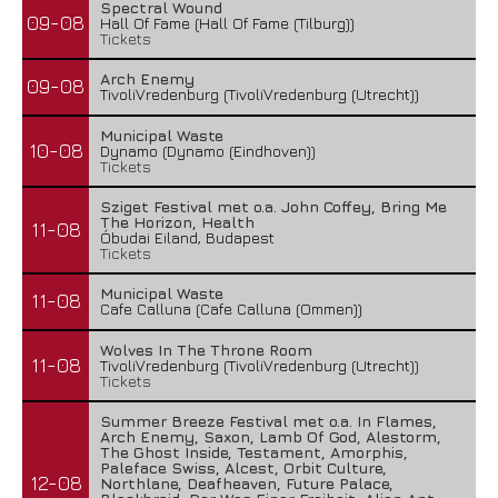
Spectral Wound
09-08
Hall Of Fame (Hall Of Fame (Tilburg))
Tickets
Arch Enemy
09-08
TivoliVredenburg (TivoliVredenburg (Utrecht))
Municipal Waste
10-08
Dynamo (Dynamo (Eindhoven))
Tickets
Sziget Festival met o.a. John Coffey, Bring Me
The Horizon, Health
11-08
Óbudai Eiland, Budapest
Tickets
Municipal Waste
11-08
Cafe Calluna (Cafe Calluna (Ommen))
Wolves In The Throne Room
11-08
TivoliVredenburg (TivoliVredenburg (Utrecht))
Tickets
Summer Breeze Festival met o.a. In Flames,
Arch Enemy, Saxon, Lamb Of God, Alestorm,
The Ghost Inside, Testament, Amorphis,
Paleface Swiss, Alcest, Orbit Culture,
12-08
Northlane, Deafheaven, Future Palace,