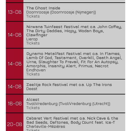
The Ghost Inside
13-08
Doornroosje (Doornroosje (Nijmegen))
Tickets
Nirwana Tuinfeest Festival met o.a. John Coffey,
The Dirty Daddies, Hiqpy, Wodan Boys,
14-08
Clawfinger
Lierop
Tickets
Dynamo MetalFest Festival met o.a. In Flames,
Lamb Of God, Testament, Overkill, Death Angel,
Urne, Slaughter To Prevail, Fit For An Autopsy,
14-08
Amorphis, Insanity Alert, Primus, Necrot
Eindhoven
Tickets
Zeeltje Rock Festival met o.a. Up The Irons
14-08
Deest
Alcest
18-08
TivoliVredenburg (TivoliVredenburg (Utrecht))
Tickets
Cabaret Vert Festival met o.a. Nick Cave & the
Bad Seeds, Deftones, Body Count feat. Ice-T
20-08
Charleville-Mézières
Tickets