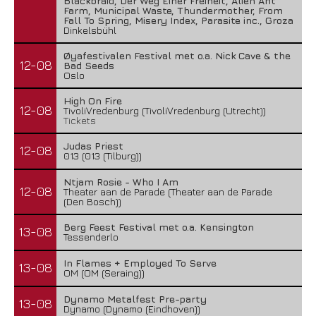
Blackbraid, Der Weg Einer Freiheit, Alien Ant
Farm, Municipal Waste, Thundermother, From
Fall To Spring, Misery Index, Parasite inc., Groza
Dinkelsbühl
Øyafestivalen Festival met o.a. Nick Cave & the
12-08
Bad Seeds
Oslo
High On Fire
12-08
TivoliVredenburg (TivoliVredenburg (Utrecht))
Tickets
Judas Priest
12-08
013 (013 (Tilburg))
Ntjam Rosie - Who I Am
12-08
Theater aan de Parade (Theater aan de Parade
(Den Bosch))
Berg Feest Festival met o.a. Kensington
13-08
Tessenderlo
In Flames + Employed To Serve
13-08
OM (OM (Seraing))
Dynamo Metalfest Pre-party
13-08
Dynamo (Dynamo (Eindhoven))