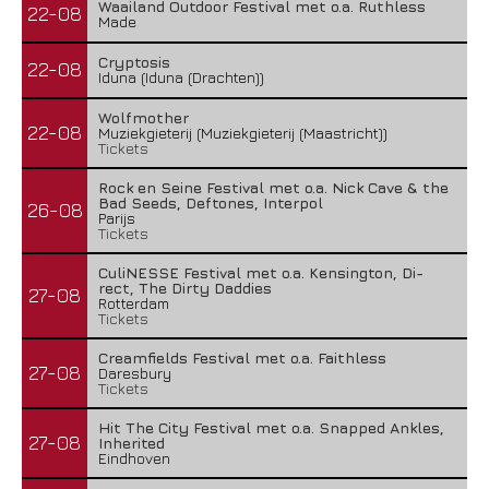
Waailand Outdoor Festival met o.a. Ruthless
22-08
Made
Cryptosis
22-08
Iduna (Iduna (Drachten))
Wolfmother
22-08
Muziekgieterij (Muziekgieterij (Maastricht))
Tickets
Rock en Seine Festival met o.a. Nick Cave & the
Bad Seeds, Deftones, Interpol
26-08
Parijs
Tickets
CuliNESSE Festival met o.a. Kensington, Di-
rect, The Dirty Daddies
27-08
Rotterdam
Tickets
Creamfields Festival met o.a. Faithless
27-08
Daresbury
Tickets
Hit The City Festival met o.a. Snapped Ankles,
27-08
Inherited
Eindhoven