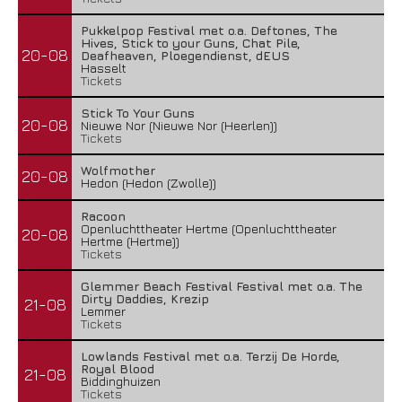
Pukkelpop Festival met o.a. Deftones, The
Hives, Stick to your Guns, Chat Pile,
20-08
Deafheaven, Ploegendienst, dEUS
Hasselt
Tickets
Stick To Your Guns
20-08
Nieuwe Nor (Nieuwe Nor (Heerlen))
Tickets
Wolfmother
20-08
Hedon (Hedon (Zwolle))
Racoon
Openluchttheater Hertme (Openluchttheater
20-08
Hertme (Hertme))
Tickets
Glemmer Beach Festival Festival met o.a. The
Dirty Daddies, Krezip
21-08
Lemmer
Tickets
Lowlands Festival met o.a. Terzij De Horde,
Royal Blood
21-08
Biddinghuizen
Tickets