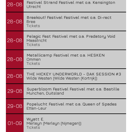
Festival Strand Festival met o.a. Kensington
28-08
Utrecht
Breekout! Festival Festival met o.a. Di-rect
28-08
Bree
Tickets
Pelagic Fest Festival met o.a. Predatory Void
28-08
Maastricht
Tickets
Metallicamp Festival met o.a. HESKEN
28-08
Ommen
Tickets
THE HICKEY UNDERWORLD - DAK SESSION #3
28-08
Wilde Westen (Wilde Westen (Kortrijk))
Superbloom Festival Festival met o.a. Bastille
29-08
Munchen, Duitsland
Popelucht Festival met o.a. Queen of Spades
29-08
Etten-Leur
Wyatt E.
01-09
Merleyn (Merleyn (Nijmegen))
Tickets