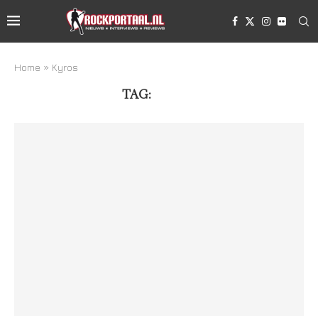
Home
»
Kyros
TAG:
KYROS