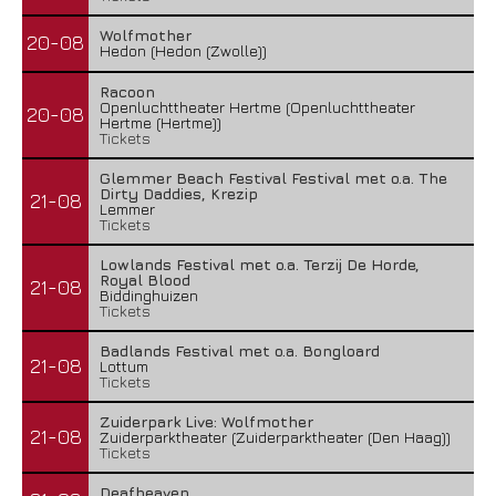
Wolfmother
20-08
Hedon (Hedon (Zwolle))
Racoon
Openluchttheater Hertme (Openluchttheater
20-08
Hertme (Hertme))
Tickets
Glemmer Beach Festival Festival met o.a. The
Dirty Daddies, Krezip
21-08
Lemmer
Tickets
Lowlands Festival met o.a. Terzij De Horde,
Royal Blood
21-08
Biddinghuizen
Tickets
Badlands Festival met o.a. Bongloard
21-08
Lottum
Tickets
Zuiderpark Live: Wolfmother
21-08
Zuiderparktheater (Zuiderparktheater (Den Haag))
Tickets
Deafheaven