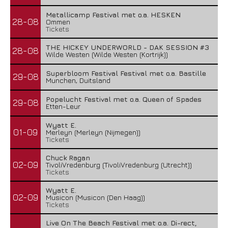
Metallicamp Festival met o.a. HESKEN
28-08
Ommen
Tickets
THE HICKEY UNDERWORLD - DAK SESSION #3
28-08
Wilde Westen (Wilde Westen (Kortrijk))
Superbloom Festival Festival met o.a. Bastille
29-08
Munchen, Duitsland
Popelucht Festival met o.a. Queen of Spades
29-08
Etten-Leur
Wyatt E.
01-09
Merleyn (Merleyn (Nijmegen))
Tickets
Chuck Ragan
02-09
TivoliVredenburg (TivoliVredenburg (Utrecht))
Tickets
Wyatt E.
02-09
Musicon (Musicon (Den Haag))
Tickets
Live On The Beach Festival met o.a. Di-rect,