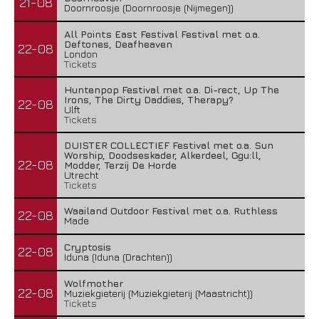
21-08
Doornroosje (Doornroosje (Nijmegen))
All Points East Festival Festival met o.a.
Deftones, Deafheaven
22-08
London
Tickets
Huntenpop Festival met o.a. Di-rect, Up The
Irons, The Dirty Daddies, Therapy?
22-08
Ulft
Tickets
DUISTER COLLECTIEF Festival met o.a. Sun
Worship, Doodseskader, Alkerdeel, Ggu:ll,
22-08
Modder, Terzij De Horde
Utrecht
Tickets
Waailand Outdoor Festival met o.a. Ruthless
22-08
Made
Cryptosis
22-08
Iduna (Iduna (Drachten))
Wolfmother
22-08
Muziekgieterij (Muziekgieterij (Maastricht))
Tickets