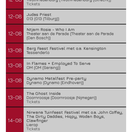
Tickets
Judas Priest
12-08
013 (013 (Tilburg))
Ntjam Rosie - Who I Am
12-08
Theater aan de Parade (Theater aan de Parade
(Den Bosch))
Berg Feest Festival met o.a. Kensington
13-08
Tessenderlo
In Flames + Employed To Serve
13-08
OM (OM (Seraing))
Dynamo Metalfest Pre-party
13-08
Dynamo (Dynamo (Eindhoven))
The Ghost Inside
13-08
Doornroosje (Doornroosje (Nijmegen))
Tickets
Nirwana Tuinfeest Festival met o.a. John Coffey,
The Dirty Daddies, Hiqpy, Wodan Boys,
14-08
Clawfinger
Lierop
Tickets