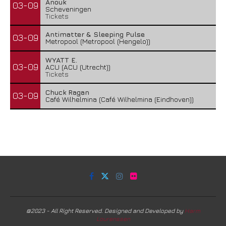
Anouk
03-09
Scheveningen
Tickets
Antimatter & Sleeping Pulse
03-09
Metropool (Metropool (Hengelo))
WYATT E.
03-09
ACU (ACU (Utrecht))
Tickets
Chuck Ragan
03-09
Café Wilhelmina (Café Wilhelmina (Eindhoven))
@2023 - All Right Reserved. Designed and Developed by
Harm
Lourenssen