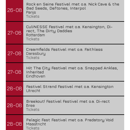
Rock en Seine Festival met o.a. Nick Cave & the
Bad Seeds, Deftones, Interpol
26-08
Parijs
Tickets
CuliNESSE Festival met o.a. Kensington, Di-
rect, The Dirty Daddies
27-08
Rotterdam
Tickets
Creamfields Festival met o.a. Faithless
27-08
Daresbury
Tickets
Hit The City Festival met o.a. Snapped Ankles,
27-08
Inherited
Eindhoven
Festival Strand Festival met o.a. Kensington
28-08
Utrecht
Breekout! Festival Festival met o.a. Di-rect
28-08
Bree
Tickets
Pelagic Fest Festival met o.a. Predatory Void
28-08
Maastricht
Tickets