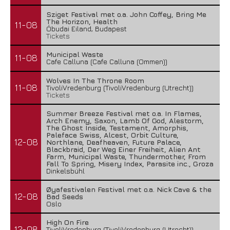
Sziget Festival met o.a. John Coffey, Bring Me
The Horizon, Health
11-08
Óbudai Eiland, Budapest
Tickets
Municipal Waste
11-08
Cafe Calluna (Cafe Calluna (Ommen))
Wolves In The Throne Room
11-08
TivoliVredenburg (TivoliVredenburg (Utrecht))
Tickets
Summer Breeze Festival met o.a. In Flames,
Arch Enemy, Saxon, Lamb Of God, Alestorm,
The Ghost Inside, Testament, Amorphis,
Paleface Swiss, Alcest, Orbit Culture,
12-08
Northlane, Deafheaven, Future Palace,
Blackbraid, Der Weg Einer Freiheit, Alien Ant
Farm, Municipal Waste, Thundermother, From
Fall To Spring, Misery Index, Parasite inc., Groza
Dinkelsbühl
Øyafestivalen Festival met o.a. Nick Cave & the
12-08
Bad Seeds
Oslo
High On Fire
12-08
TivoliVredenburg (TivoliVredenburg (Utrecht))