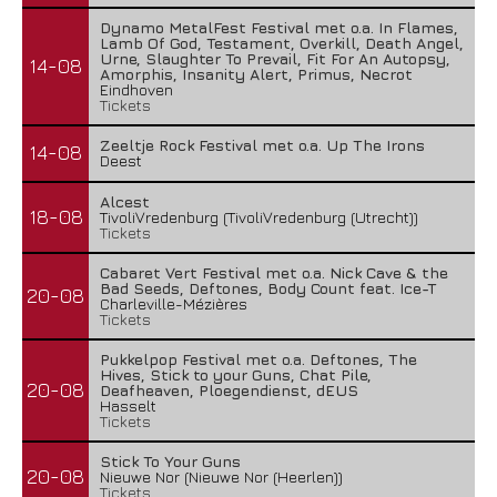
Dynamo MetalFest Festival met o.a. In Flames,
Lamb Of God, Testament, Overkill, Death Angel,
Urne, Slaughter To Prevail, Fit For An Autopsy,
14-08
Amorphis, Insanity Alert, Primus, Necrot
Eindhoven
Tickets
Zeeltje Rock Festival met o.a. Up The Irons
14-08
Deest
Alcest
18-08
TivoliVredenburg (TivoliVredenburg (Utrecht))
Tickets
Cabaret Vert Festival met o.a. Nick Cave & the
Bad Seeds, Deftones, Body Count feat. Ice-T
20-08
Charleville-Mézières
Tickets
Pukkelpop Festival met o.a. Deftones, The
Hives, Stick to your Guns, Chat Pile,
20-08
Deafheaven, Ploegendienst, dEUS
Hasselt
Tickets
Stick To Your Guns
20-08
Nieuwe Nor (Nieuwe Nor (Heerlen))
Tickets