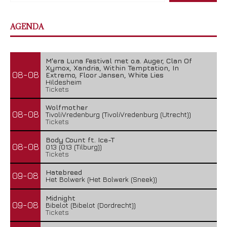
AGENDA
M'era Luna Festival met o.a. Auger, Clan Of
Xymox, Xandria, Within Temptation, In
08-08
Extremo, Floor Jansen, White Lies
Hildesheim
Tickets
Wolfmother
08-08
TivoliVredenburg (TivoliVredenburg (Utrecht))
Tickets
Body Count ft. Ice-T
08-08
013 (013 (Tilburg))
Tickets
Hatebreed
09-08
Het Bolwerk (Het Bolwerk (Sneek))
Midnight
09-08
Bibelot (Bibelot (Dordrecht))
Tickets