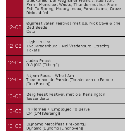
Blackbraid, Der Weg Einer Freiheit, Alien Ant
Farm, Municipal Waste, Thundermother, From
Fall To Spring, Misery Index, Parasite inc., Groza
Dinkelsbühl
Øyafestivalen Festival met o.a. Nick Cave & the
12-08
Bad Seeds
Oslo
High On Fire
12-08
TivoliVredenburg (TivoliVredenburg (Utrecht))
Tickets
Judas Priest
12-08
013 (013 (Tilburg))
Ntjam Rosie - Who I Am
12-08
Theater aan de Parade (Theater aan de Parade
(Den Bosch))
Berg Feest Festival met o.a. Kensington
13-08
Tessenderlo
In Flames + Employed To Serve
13-08
OM (OM (Seraing))
Dynamo Metalfest Pre-party
13-08
Dynamo (Dynamo (Eindhoven))