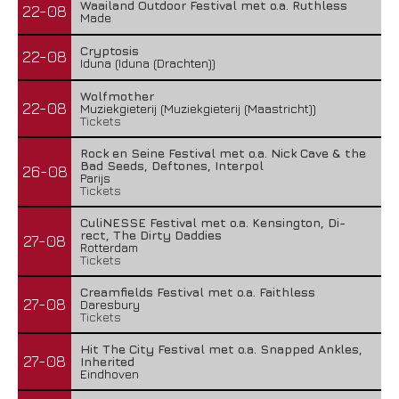
Waailand Outdoor Festival met o.a. Ruthless
22-08
Made
Cryptosis
22-08
Iduna (Iduna (Drachten))
Wolfmother
22-08
Muziekgieterij (Muziekgieterij (Maastricht))
Tickets
Rock en Seine Festival met o.a. Nick Cave & the
Bad Seeds, Deftones, Interpol
26-08
Parijs
Tickets
CuliNESSE Festival met o.a. Kensington, Di-
rect, The Dirty Daddies
27-08
Rotterdam
Tickets
Creamfields Festival met o.a. Faithless
27-08
Daresbury
Tickets
Hit The City Festival met o.a. Snapped Ankles,
27-08
Inherited
Eindhoven