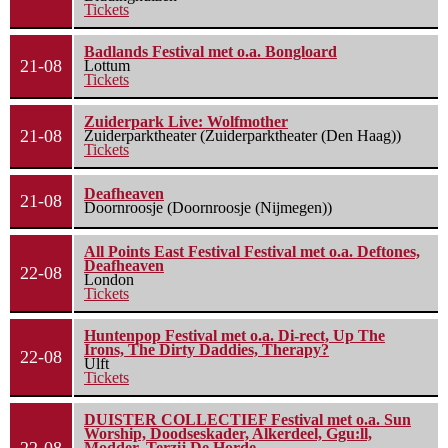
Tickets
Badlands Festival met o.a. Bongloard
21-08
Lottum
Tickets
Zuiderpark Live: Wolfmother
21-08
Zuiderparktheater (Zuiderparktheater (Den Haag))
Tickets
Deafheaven
21-08
Doornroosje (Doornroosje (Nijmegen))
All Points East Festival Festival met o.a. Deftones,
Deafheaven
22-08
London
Tickets
Huntenpop Festival met o.a. Di-rect, Up The
Irons, The Dirty Daddies, Therapy?
22-08
Ulft
Tickets
DUISTER COLLECTIEF Festival met o.a. Sun
Worship, Doodseskader, Alkerdeel, Ggu:ll,
Modder, Terzij De Horde