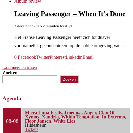
Album review
Leaving Passenger – When It's Done
7 december 2016
2 minuten leestijd
Het Franse Leaving Passenger heeft zich tot dusver
voornamelijk geconcentreerd op de nabije omgeving van …
0
Facebook
Twitter
Pinterest
Linkedin
Email
Laad meer berichten
Zoeken
Zoeken
Agenda
M'era Luna Festival met o.a. Auger, Clan Of
Xymox, Xandria, Within Temptation, In Extremo,
08-08
Floor Jansen, White Lies
Hildesheim
Tickets