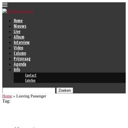
Home
Nieuws
Live
Album
Interview
Video
Column
Prijsvraag
Agenda
Info
Contact
Colofon
Zoeken
Home
»
Leaving Passenger
Tag:
Leaving Passenger