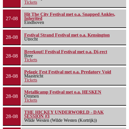
Tickets
Hit The City Festival met o.a. Snapped Ankles,
27-08
Inherited
Eindhoven
Festival Strand Festival met o.a. Kensington
28-08
Utrecht
Breekout! Festival Festival met o.a. Di-rect
28-08
Bree
Tickets
Pelagic Fest Festival met o.a. Predatory Void
28-08
Maastricht
Tickets
Metallicamp Festival met o.a. HESKEN
28-08
Ommen
Tickets
THE HICKEY UNDERWORLD - DAK
28-08
SESSION #3
Wilde Westen (Wilde Westen (Kortrijk))