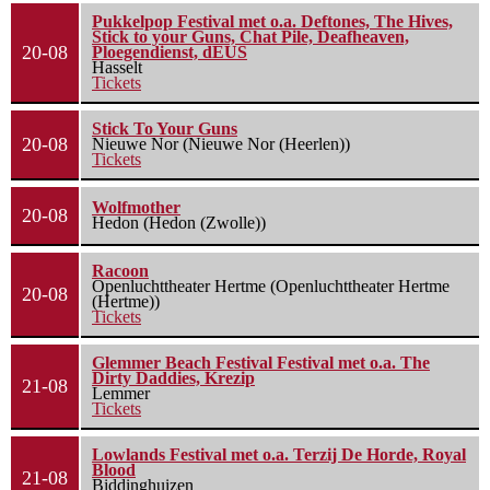
Pukkelpop Festival met o.a. Deftones, The Hives,
Stick to your Guns, Chat Pile, Deafheaven,
20-08
Ploegendienst, dEUS
Hasselt
Tickets
Stick To Your Guns
20-08
Nieuwe Nor (Nieuwe Nor (Heerlen))
Tickets
Wolfmother
20-08
Hedon (Hedon (Zwolle))
Racoon
Openluchttheater Hertme (Openluchttheater Hertme
20-08
(Hertme))
Tickets
Glemmer Beach Festival Festival met o.a. The
Dirty Daddies, Krezip
21-08
Lemmer
Tickets
Lowlands Festival met o.a. Terzij De Horde, Royal
Blood
21-08
Biddinghuizen