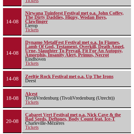
Tickets
Nirwana Tuinfeest Festival met o.a. John Coffey,
The Dirty Daddies, Hiqpy, Wodan Boys,
14-08
Clawfinger
Lierop
Tickets
Dynamo MetalFest Festival met o.a. In Flames,
Lamb Of God, Testament, Overkill, Death Angel,
Urne, Slaughter To Prevail, Fit For An Autopsy,
14-08
Amorphis, Insanity Alert, Primus, Necrot
Eindhoven
Tickets
Zeeltje Rock Festival met o.a. Up The Irons
14-08
Deest
Alcest
18-08
TivoliVredenburg (TivoliVredenburg (Utrecht))
Tickets
Cabaret Vert Festival met o.a. Nick Cave & the
Bad Seeds, Deftones, Body Count feat. Ice-T
20-08
Charleville-Mézières
Tickets