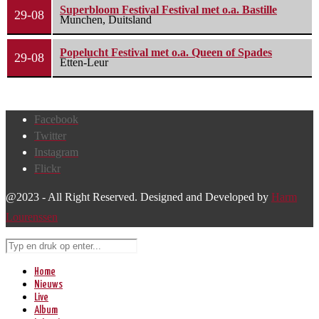
Superbloom Festival Festival met o.a. Bastille
29-08
Munchen, Duitsland
Popelucht Festival met o.a. Queen of Spades
29-08
Etten-Leur
Facebook
Twitter
Instagram
Flickr
@2023 - All Right Reserved. Designed and Developed by
Harm
Lourenssen
Home
Nieuws
Live
Album