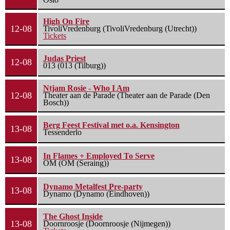
High On Fire
12-08
TivoliVredenburg (TivoliVredenburg (Utrecht))
Tickets
Judas Priest
12-08
013 (013 (Tilburg))
Ntjam Rosie - Who I Am
12-08
Theater aan de Parade (Theater aan de Parade (Den
Bosch))
Berg Feest Festival met o.a. Kensington
13-08
Tessenderlo
In Flames + Employed To Serve
13-08
OM (OM (Seraing))
Dynamo Metalfest Pre-party
13-08
Dynamo (Dynamo (Eindhoven))
The Ghost Inside
13-08
Doornroosje (Doornroosje (Nijmegen))