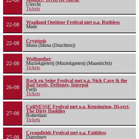
22-08
Utrecht
Tickets
Waailand Outdoor Festival met o.a. Ruthless
22-08
Made
Cryptosis
22-08
Iduna (Iduna (Drachten))
Wolfmother
22-08
Muziekgieterij (Muziekgieterij (Maastricht))
Tickets
Rock en Seine Festival met o.a. Nick Cave & the
Bad Seeds, Deftones, Interpol
26-08
Parijs
Tickets
CuliNESSE Festival met o.a. Kensington, Di-rect,
The Dirty Daddies
27-08
Rotterdam
Tickets
Creamfields Festival met o.a. Faithless
27-08
Daresbury