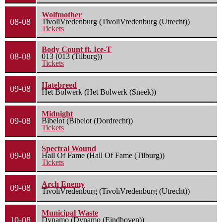
Wolfmother
08-08
TivoliVredenburg (TivoliVredenburg (Utrecht))
Tickets
Body Count ft. Ice-T
08-08
013 (013 (Tilburg))
Tickets
Hatebreed
09-08
Het Bolwerk (Het Bolwerk (Sneek))
Midnight
09-08
Bibelot (Bibelot (Dordrecht))
Tickets
Spectral Wound
09-08
Hall Of Fame (Hall Of Fame (Tilburg))
Tickets
Arch Enemy
09-08
TivoliVredenburg (TivoliVredenburg (Utrecht))
Municipal Waste
10-08
Dynamo (Dynamo (Eindhoven))