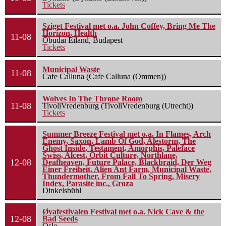
Tickets
Sziget Festival met o.a. John Coffey, Bring Me The
Horizon, Health
11-08
Óbudai Eiland, Budapest
Tickets
Municipal Waste
11-08
Cafe Calluna (Cafe Calluna (Ommen))
Wolves In The Throne Room
11-08
TivoliVredenburg (TivoliVredenburg (Utrecht))
Tickets
Summer Breeze Festival met o.a. In Flames, Arch
Enemy, Saxon, Lamb Of God, Alestorm, The
Ghost Inside, Testament, Amorphis, Paleface
Swiss, Alcest, Orbit Culture, Northlane,
12-08
Deafheaven, Future Palace, Blackbraid, Der Weg
Einer Freiheit, Alien Ant Farm, Municipal Waste,
Thundermother, From Fall To Spring, Misery
Index, Parasite inc., Groza
Dinkelsbühl
Øyafestivalen Festival met o.a. Nick Cave & the
12-08
Bad Seeds
Oslo