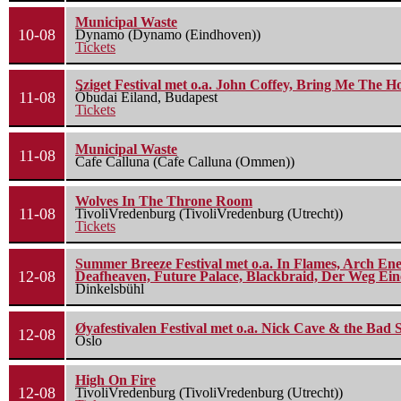
Municipal Waste
10-08
Dynamo (Dynamo (Eindhoven))
Tickets
Sziget Festival met o.a. John Coffey, Bring Me The H
11-08
Óbudai Eiland, Budapest
Tickets
Municipal Waste
11-08
Cafe Calluna (Cafe Calluna (Ommen))
Wolves In The Throne Room
11-08
TivoliVredenburg (TivoliVredenburg (Utrecht))
Tickets
Summer Breeze Festival met o.a. In Flames, Arch Ene
12-08
Deafheaven, Future Palace, Blackbraid, Der Weg Eine
Dinkelsbühl
Øyafestivalen Festival met o.a. Nick Cave & the Bad 
12-08
Oslo
High On Fire
12-08
TivoliVredenburg (TivoliVredenburg (Utrecht))