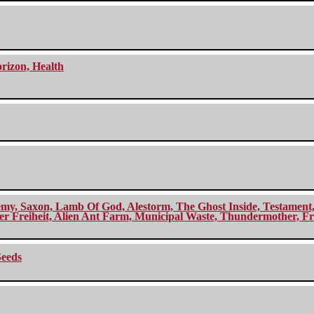
orizon, Health
my, Saxon, Lamb Of God, Alestorm, The Ghost Inside, Testament, A
r Freiheit, Alien Ant Farm, Municipal Waste, Thundermother, Fro
Seeds