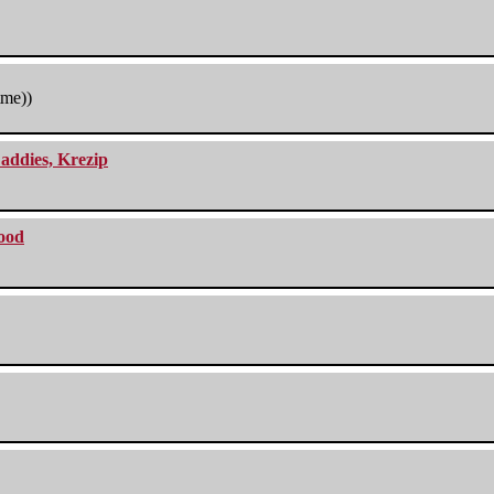
tme))
addies, Krezip
lood