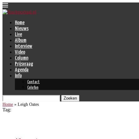
Home
Nieuws
Live
Album
Interview
Video
Column
Prijsvraag
Agenda
Info
Contact
Colofon
Zoeken
Home
»
Leigh Oates
Tag:
Leigh Oates