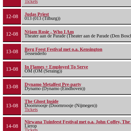
Tickets
Judas Priest
12-08
013 (013 (Tilburg))
Ntjam Rosie - Who I Am
12-08
Theater aan de Parade (Theater aan de Parade (Den Bosc
Berg Feest Festival met o.a. Kensington
13-08
Tessenderlo
In Flames + Employed To Serve
13-08
OM (OM (Seraing))
Dynamo Metalfest Pre-party
13-08
Dynamo (Dynamo (Eindhoven))
The Ghost Inside
13-08
Doornroosje (Doornroosje (Nijmegen))
Tickets
Nirwana Tuinfeest Festival met o.a. John Coffey, Th
14-08
Lierop
Tickets