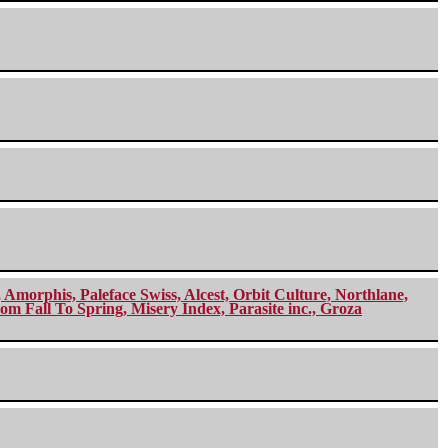
morphis, Paleface Swiss, Alcest, Orbit Culture, Northlane,
m Fall To Spring, Misery Index, Parasite inc., Groza