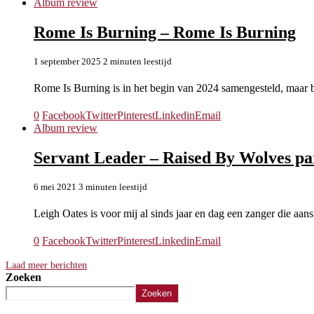
Album review
Rome Is Burning – Rome Is Burning
1 september 2025
2 minuten leestijd
Rome Is Burning is in het begin van 2024 samengesteld, maar 
0
Facebook
Twitter
Pinterest
Linkedin
Email
Album review
Servant Leader – Raised By Wolves pa
6 mei 2021
3 minuten leestijd
Leigh Oates is voor mij al sinds jaar en dag een zanger die aan
0
Facebook
Twitter
Pinterest
Linkedin
Email
Laad meer berichten
Zoeken
Zoeken