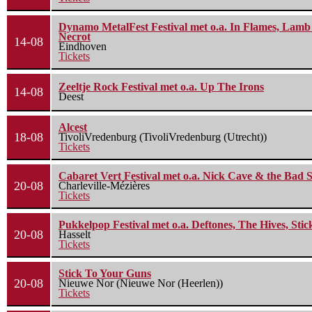
Dynamo MetalFest Festival met o.a. In Flames, Lamb O
Necrot
14-08
Eindhoven
Tickets
Zeeltje Rock Festival met o.a. Up The Irons
14-08
Deest
Alcest
18-08
TivoliVredenburg (TivoliVredenburg (Utrecht))
Tickets
Cabaret Vert Festival met o.a. Nick Cave & the Bad S
20-08
Charleville-Mézières
Tickets
Pukkelpop Festival met o.a. Deftones, The Hives, Sti
20-08
Hasselt
Tickets
Stick To Your Guns
20-08
Nieuwe Nor (Nieuwe Nor (Heerlen))
Tickets