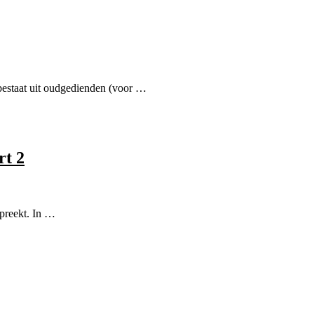
bestaat uit oudgedienden (voor …
rt 2
spreekt. In …