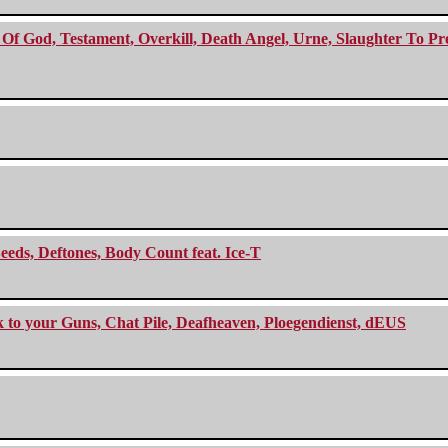
f God, Testament, Overkill, Death Angel, Urne, Slaughter To Prev
eeds, Deftones, Body Count feat. Ice-T
ck to your Guns, Chat Pile, Deafheaven, Ploegendienst, dEUS