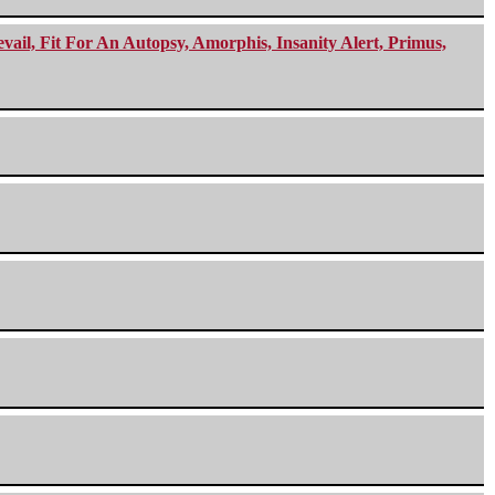
ail, Fit For An Autopsy, Amorphis, Insanity Alert, Primus,