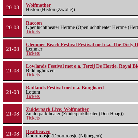
Wolfmother
20-08
Hedon (Hedon (Zwolle))
Racoon
20-08
Openluchttheater Hertme (Openluchttheater Hertme (Her
Tickets
Glemmer Beach Festival Festival met o.a. The Dirty D
21-08
Lemmer
Tickets
Lowlands Festival met o.a. Terzij De Horde, Royal B
21-08
Biddinghuizen
Tickets
Badlands Festival met o.a. Bongloard
21-08
Lottum
Tickets
Zuiderpark Live: Wolfmother
21-08
Zuiderparktheater (Zuiderparktheater (Den Haag))
Tickets
Deafheaven
21-08
Doornroosje (Doornroosje (Nijmegen))