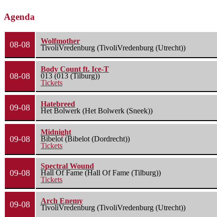
Agenda
Wolfmother
08-08
TivoliVredenburg (TivoliVredenburg (Utrecht))
Body Count ft. Ice-T
08-08
013 (013 (Tilburg))
Tickets
Hatebreed
09-08
Het Bolwerk (Het Bolwerk (Sneek))
Midnight
09-08
Bibelot (Bibelot (Dordrecht))
Tickets
Spectral Wound
09-08
Hall Of Fame (Hall Of Fame (Tilburg))
Tickets
Arch Enemy
09-08
TivoliVredenburg (TivoliVredenburg (Utrecht))