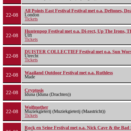
All Points East Festival Festival met o.a. Deftones, D
22-08
London
Tickets
Huntenpop Festival met o.a. Di-rect, Up The Irons, 
22-08
Ulft
Tickets
DUISTER COLLECTIEF Festival met o.a. Sun Worship
22-08
Utrecht
Tickets
Waailand Outdoor Festival met o.a. Ruthless
22-08
Made
Cryptosis
22-08
Iduna (Iduna (Drachten))
Wolfmother
22-08
Muziekgieterij (Muziekgieterij (Maastricht))
Tickets
Rock en Seine Festival met o.a. Nick Cave & the Bad 