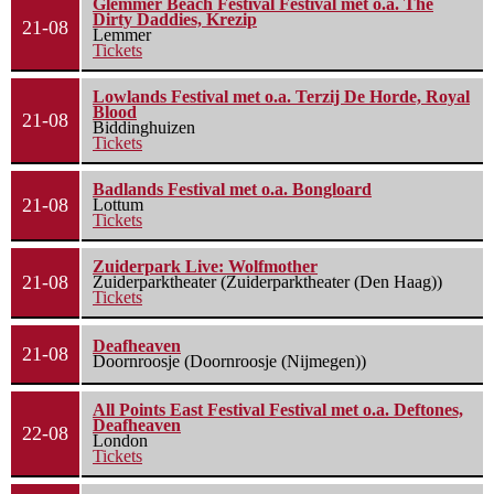
Glemmer Beach Festival Festival met o.a. The
Dirty Daddies, Krezip
21-08
Lemmer
Tickets
Lowlands Festival met o.a. Terzij De Horde, Royal
Blood
21-08
Biddinghuizen
Tickets
Badlands Festival met o.a. Bongloard
21-08
Lottum
Tickets
Zuiderpark Live: Wolfmother
21-08
Zuiderparktheater (Zuiderparktheater (Den Haag))
Tickets
Deafheaven
21-08
Doornroosje (Doornroosje (Nijmegen))
All Points East Festival Festival met o.a. Deftones,
Deafheaven
22-08
London
Tickets