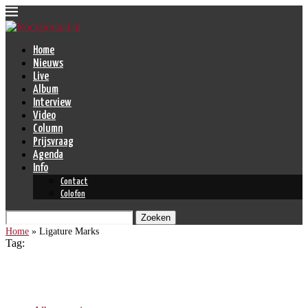
Home
Nieuws
Live
Album
Interview
Video
Column
Prijsvraag
Agenda
Info
Contact
Colofon
Zoeken
Home
»
Ligature Marks
Tag:
Ligature Marks