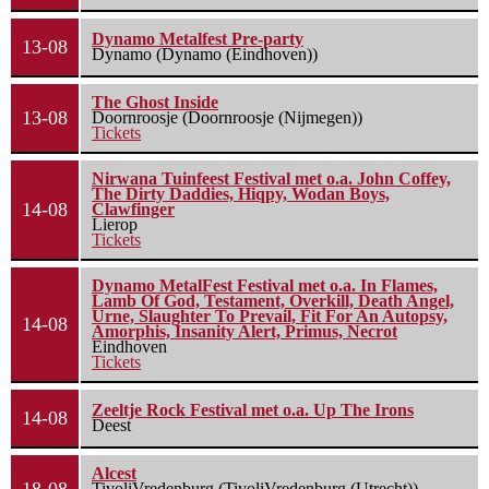
Dynamo Metalfest Pre-party
13-08
Dynamo (Dynamo (Eindhoven))
The Ghost Inside
13-08
Doornroosje (Doornroosje (Nijmegen))
Tickets
Nirwana Tuinfeest Festival met o.a. John Coffey,
The Dirty Daddies, Hiqpy, Wodan Boys,
14-08
Clawfinger
Lierop
Tickets
Dynamo MetalFest Festival met o.a. In Flames,
Lamb Of God, Testament, Overkill, Death Angel,
Urne, Slaughter To Prevail, Fit For An Autopsy,
14-08
Amorphis, Insanity Alert, Primus, Necrot
Eindhoven
Tickets
Zeeltje Rock Festival met o.a. Up The Irons
14-08
Deest
Alcest
TivoliVredenburg (TivoliVredenburg (Utrecht))