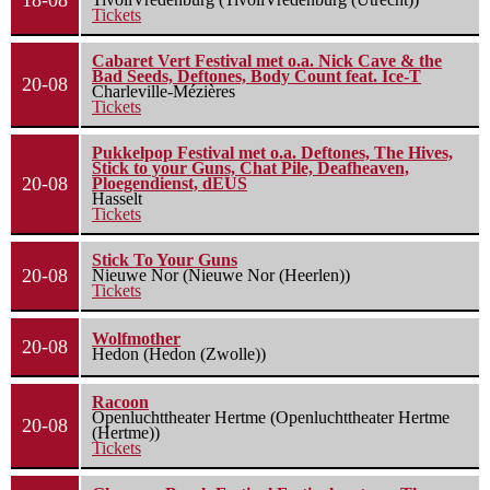
18-08
Tickets
Cabaret Vert Festival met o.a. Nick Cave & the
Bad Seeds, Deftones, Body Count feat. Ice-T
20-08
Charleville-Mézières
Tickets
Pukkelpop Festival met o.a. Deftones, The Hives,
Stick to your Guns, Chat Pile, Deafheaven,
20-08
Ploegendienst, dEUS
Hasselt
Tickets
Stick To Your Guns
20-08
Nieuwe Nor (Nieuwe Nor (Heerlen))
Tickets
Wolfmother
20-08
Hedon (Hedon (Zwolle))
Racoon
Openluchttheater Hertme (Openluchttheater Hertme
20-08
(Hertme))
Tickets