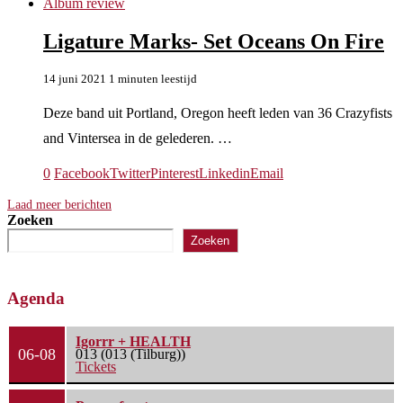
Album review
Ligature Marks- Set Oceans On Fire
14 juni 2021
1 minuten leestijd
Deze band uit Portland, Oregon heeft leden van 36 Crazyfists
and Vintersea in de gelederen. …
0
Facebook
Twitter
Pinterest
Linkedin
Email
Laad meer berichten
Zoeken
Zoeken
Agenda
Igorrr + HEALTH
06-08
013 (013 (Tilburg))
Tickets