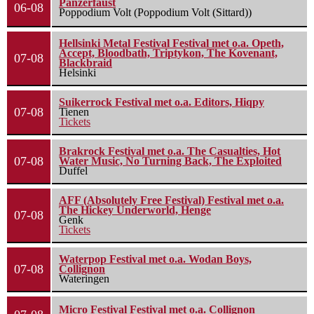
Panzerfaust
06-08
Poppodium Volt (Poppodium Volt (Sittard))
Hellsinki Metal Festival Festival met o.a. Opeth,
Accept, Bloodbath, Triptykon, The Kovenant,
07-08
Blackbraid
Helsinki
Suikerrock Festival met o.a. Editors, Hiqpy
07-08
Tienen
Tickets
Brakrock Festival met o.a. The Casualties, Hot
07-08
Water Music, No Turning Back, The Exploited
Duffel
AFF (Absolutely Free Festival) Festival met o.a.
The Hickey Underworld, Henge
07-08
Genk
Tickets
Waterpop Festival met o.a. Wodan Boys,
07-08
Collignon
Wateringen
Micro Festival Festival met o.a. Collignon