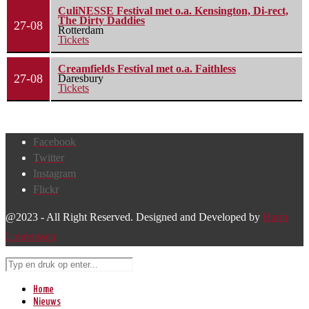
CuliNESSE Festival met o.a. Kensington, Di-rect,
The Dirty Daddies
27-08
Rotterdam
Tickets
Creamfields Festival met o.a. Faithless
27-08
Daresbury
Tickets
Facebook
Twitter
Instagram
Flickr
@2023 - All Right Reserved. Designed and Developed by
Harm
Lourenssen
Home
Nieuws