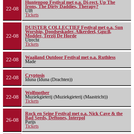
Huntenpop Festival met o.a. Di-rect, Up The
Irons, The Dirty Daddies, Therapy?
22-08
Ulft
Tickets
DUISTER COLLECTIEF Festival met o.a. Sun
Worship, Doodseskader, Alkerdeel, Ggu:ll,
22-08
Modder, Terzij De Horde
Utrecht
Tickets
Waailand Outdoor Festival met o.a. Ruthless
22-08
Made
Cryptosis
22-08
Iduna (Iduna (Drachten))
Wolfmother
22-08
Muziekgieterij (Muziekgieterij (Maastricht))
Tickets
Rock en Seine Festival met o.a. Nick Cave & the
Bad Seeds, Deftones, Interpol
26-08
Parijs
Tickets