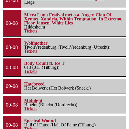
07-08
Liège
M'era Luna Festival met o.a. Auger, Clan Of
Xymox, Xandria, Within Temptation, In Extremo,
08-08
Floor Jansen, White Lies
Hildesheim
Tickets
Wolfmother
08-08
TivoliVredenburg (TivoliVredenburg (Utrecht))
Tickets
Body Count ft. Ice-T
08-08
013 (013 (Tilburg))
Tickets
Hatebreed
09-08
Het Bolwerk (Het Bolwerk (Sneek))
Midnight
09-08
Bibelot (Bibelot (Dordrecht))
Tickets
Spectral Wound
09-08
Hall Of Fame (Hall Of Fame (Tilburg))
Tickets