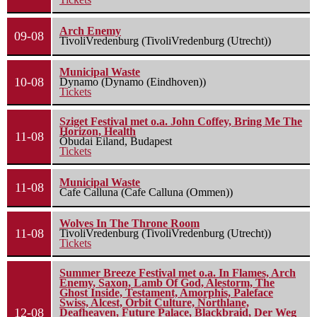
Arch Enemy
09-08
TivoliVredenburg (TivoliVredenburg (Utrecht))
Municipal Waste
10-08
Dynamo (Dynamo (Eindhoven))
Tickets
Sziget Festival met o.a. John Coffey, Bring Me The
Horizon, Health
11-08
Óbudai Eiland, Budapest
Tickets
Municipal Waste
11-08
Cafe Calluna (Cafe Calluna (Ommen))
Wolves In The Throne Room
11-08
TivoliVredenburg (TivoliVredenburg (Utrecht))
Tickets
Summer Breeze Festival met o.a. In Flames, Arch
Enemy, Saxon, Lamb Of God, Alestorm, The
Ghost Inside, Testament, Amorphis, Paleface
Swiss, Alcest, Orbit Culture, Northlane,
12-08
Deafheaven, Future Palace, Blackbraid, Der Weg