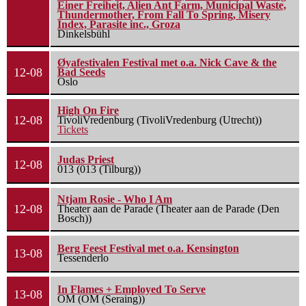
Einer Freiheit, Alien Ant Farm, Municipal Waste,
Thundermother, From Fall To Spring, Misery
Index, Parasite inc., Groza
Dinkelsbühl
Øyafestivalen Festival met o.a. Nick Cave & the
12-08
Bad Seeds
Oslo
High On Fire
12-08
TivoliVredenburg (TivoliVredenburg (Utrecht))
Tickets
Judas Priest
12-08
013 (013 (Tilburg))
Ntjam Rosie - Who I Am
12-08
Theater aan de Parade (Theater aan de Parade (Den
Bosch))
Berg Feest Festival met o.a. Kensington
13-08
Tessenderlo
In Flames + Employed To Serve
13-08
OM (OM (Seraing))