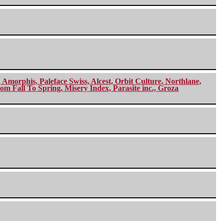
morphis, Paleface Swiss, Alcest, Orbit Culture, Northlane,
m Fall To Spring, Misery Index, Parasite inc., Groza