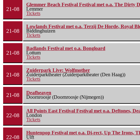
Glemmer Beach Festival Festival met o.a. The Dirty D
21-08
Lemmer
Tickets
Lowlands Festival met o.a. Terzij De Horde, Royal B
21-08
Biddinghuizen
Tickets
Badlands Festival met o.a. Bongloard
21-08
Lottum
Tickets
Zuiderpark Live: Wolfmother
21-08
Zuiderparktheater (Zuiderparktheater (Den Haag))
Tickets
Deafheaven
21-08
Doornroosje (Doornroosje (Nijmegen))
All Points East Festival Festival met o.a. Deftones, D
22-08
London
Tickets
Huntenpop Festival met o.a. Di-rect, Up The Irons, 
22-08
Ulft