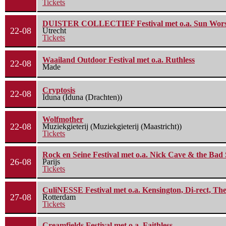
Tickets
DUISTER COLLECTIEF Festival met o.a. Sun Worship
22-08
Utrecht
Tickets
Waailand Outdoor Festival met o.a. Ruthless
22-08
Made
Cryptosis
22-08
Iduna (Iduna (Drachten))
Wolfmother
22-08
Muziekgieterij (Muziekgieterij (Maastricht))
Tickets
Rock en Seine Festival met o.a. Nick Cave & the Bad 
26-08
Parijs
Tickets
CuliNESSE Festival met o.a. Kensington, Di-rect, Th
27-08
Rotterdam
Tickets
Creamfields Festival met o.a. Faithless