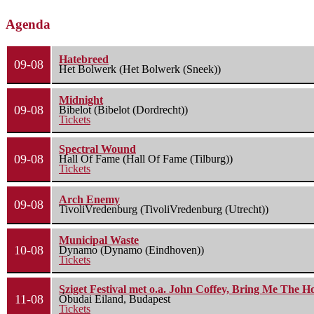
Agenda
Hatebreed
09-08
Het Bolwerk (Het Bolwerk (Sneek))
Midnight
09-08
Bibelot (Bibelot (Dordrecht))
Tickets
Spectral Wound
09-08
Hall Of Fame (Hall Of Fame (Tilburg))
Tickets
Arch Enemy
09-08
TivoliVredenburg (TivoliVredenburg (Utrecht))
Municipal Waste
10-08
Dynamo (Dynamo (Eindhoven))
Tickets
Sziget Festival met o.a. John Coffey, Bring Me The H
11-08
Óbudai Eiland, Budapest
Tickets