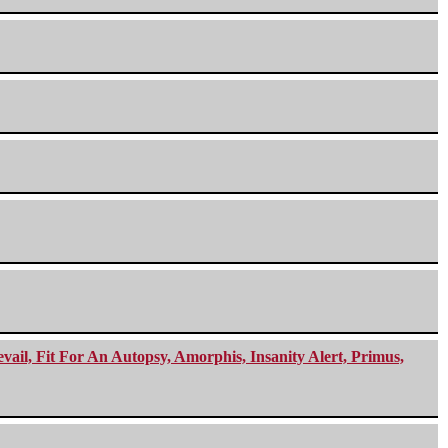
ail, Fit For An Autopsy, Amorphis, Insanity Alert, Primus,