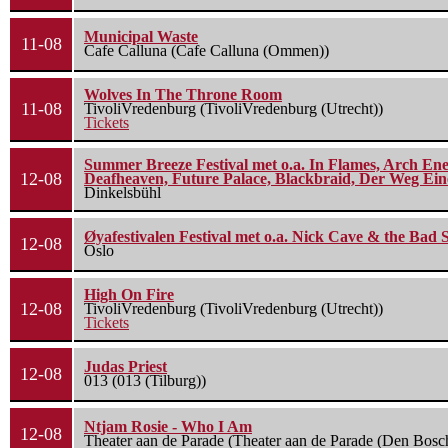
Municipal Waste
11-08
Cafe Calluna (Cafe Calluna (Ommen))
Wolves In The Throne Room
11-08
TivoliVredenburg (TivoliVredenburg (Utrecht))
Tickets
Summer Breeze Festival met o.a. In Flames, Arch Ene
12-08
Deafheaven, Future Palace, Blackbraid, Der Weg Eine
Dinkelsbühl
Øyafestivalen Festival met o.a. Nick Cave & the Bad 
12-08
Oslo
High On Fire
12-08
TivoliVredenburg (TivoliVredenburg (Utrecht))
Tickets
Judas Priest
12-08
013 (013 (Tilburg))
Ntjam Rosie - Who I Am
12-08
Theater aan de Parade (Theater aan de Parade (Den Bosc