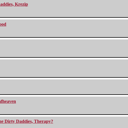
addies, Krezip
lood
eafheaven
The Dirty Daddies, Therapy?