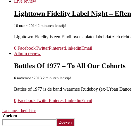
Live review
Lighttown Fidelity Label Night – Effe
10 maart 2014
2 minuten leestijd
Lighttown Fidelity is een Eindhovens platenlabel dat zich rich
0
Facebook
Twitter
Pinterest
Linkedin
Email
Album review
Battles Of 1977 – To All Our Cohorts
6 november 2013
2 minuten leestijd
Battles of 1977 is de band waarmee Rudeboy (ex-Urban Dance
0
Facebook
Twitter
Pinterest
Linkedin
Email
Laad meer berichten
Zoeken
Zoeken