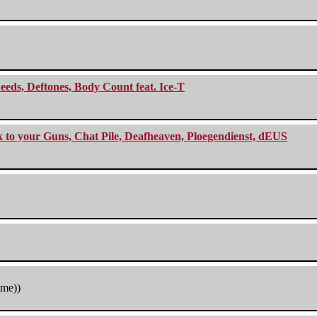
eeds, Deftones, Body Count feat. Ice-T
ck to your Guns, Chat Pile, Deafheaven, Ploegendienst, dEUS
tme))