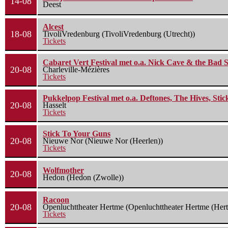
14-08
Deest
Alcest
18-08
TivoliVredenburg (TivoliVredenburg (Utrecht))
Tickets
Cabaret Vert Festival met o.a. Nick Cave & the Bad S
20-08
Charleville-Mézières
Tickets
Pukkelpop Festival met o.a. Deftones, The Hives, Sti
20-08
Hasselt
Tickets
Stick To Your Guns
20-08
Nieuwe Nor (Nieuwe Nor (Heerlen))
Tickets
Wolfmother
20-08
Hedon (Hedon (Zwolle))
Racoon
20-08
Openluchttheater Hertme (Openluchttheater Hertme (Her
Tickets