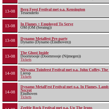
Berg Feest Festival met o.a. Kensington
13-08
Tessenderlo
In Flames + Employed To Serve
13-08
OM (OM (Seraing))
Dynamo Metalfest Pre-party
13-08
Dynamo (Dynamo (Eindhoven))
The Ghost Inside
13-08
Doornroosje (Doornroosje (Nijmegen))
Tickets
Nirwana Tuinfeest Festival met o.a. John Coffey, Th
14-08
Lierop
Tickets
Dynamo MetalFest Festival met o.a. In Flames, Lamb O
Necrot
14-08
Eindhoven
Tickets
Zeeltje Rock Festival met o.a. Up The Irons