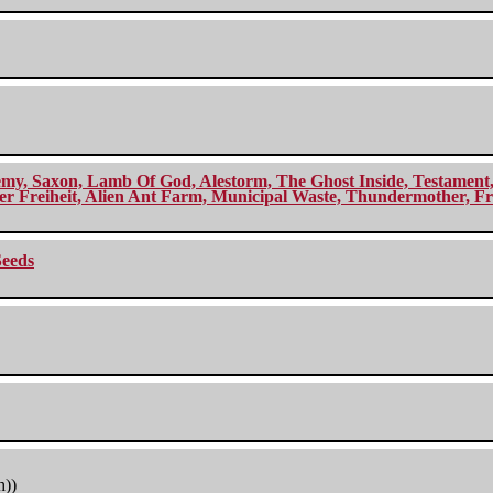
my, Saxon, Lamb Of God, Alestorm, The Ghost Inside, Testament, A
r Freiheit, Alien Ant Farm, Municipal Waste, Thundermother, Fro
Seeds
h))