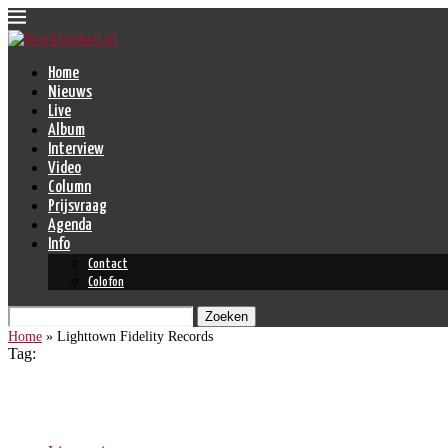
Home
Nieuws
Live
Album
Interview
Video
Column
Prijsvraag
Agenda
Info
Contact
Colofon
Zoeken
Home
»
Lighttown Fidelity Records
Tag:
Lighttown Fidelity Records