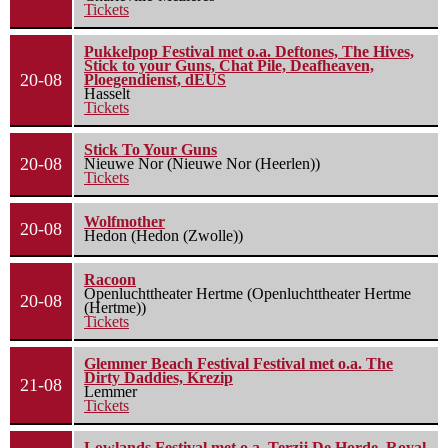
Tickets
Pukkelpop Festival met o.a. Deftones, The Hives,
Stick to your Guns, Chat Pile, Deafheaven,
20-08
Ploegendienst, dEUS
Hasselt
Tickets
Stick To Your Guns
20-08
Nieuwe Nor (Nieuwe Nor (Heerlen))
Tickets
Wolfmother
20-08
Hedon (Hedon (Zwolle))
Racoon
Openluchttheater Hertme (Openluchttheater Hertme
20-08
(Hertme))
Tickets
Glemmer Beach Festival Festival met o.a. The
Dirty Daddies, Krezip
21-08
Lemmer
Tickets
Lowlands Festival met o.a. Terzij De Horde, Royal