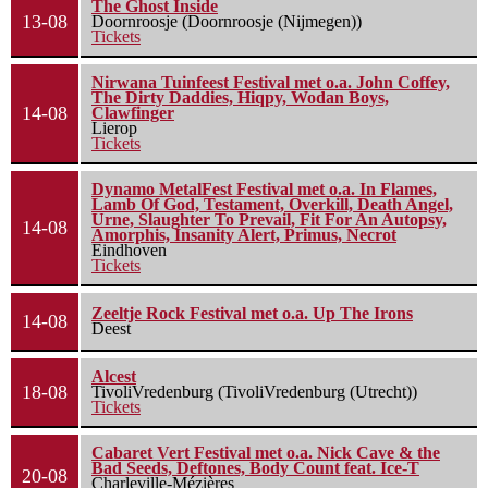
The Ghost Inside
13-08
Doornroosje (Doornroosje (Nijmegen))
Tickets
Nirwana Tuinfeest Festival met o.a. John Coffey,
The Dirty Daddies, Hiqpy, Wodan Boys,
14-08
Clawfinger
Lierop
Tickets
Dynamo MetalFest Festival met o.a. In Flames,
Lamb Of God, Testament, Overkill, Death Angel,
Urne, Slaughter To Prevail, Fit For An Autopsy,
14-08
Amorphis, Insanity Alert, Primus, Necrot
Eindhoven
Tickets
Zeeltje Rock Festival met o.a. Up The Irons
14-08
Deest
Alcest
18-08
TivoliVredenburg (TivoliVredenburg (Utrecht))
Tickets
Cabaret Vert Festival met o.a. Nick Cave & the
Bad Seeds, Deftones, Body Count feat. Ice-T
20-08
Charleville-Mézières