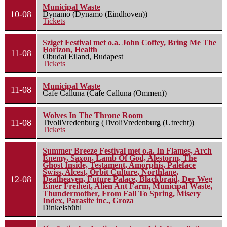
Municipal Waste
10-08
Dynamo (Dynamo (Eindhoven))
Tickets
Sziget Festival met o.a. John Coffey, Bring Me The
Horizon, Health
11-08
Óbudai Eiland, Budapest
Tickets
Municipal Waste
11-08
Cafe Calluna (Cafe Calluna (Ommen))
Wolves In The Throne Room
11-08
TivoliVredenburg (TivoliVredenburg (Utrecht))
Tickets
Summer Breeze Festival met o.a. In Flames, Arch
Enemy, Saxon, Lamb Of God, Alestorm, The
Ghost Inside, Testament, Amorphis, Paleface
Swiss, Alcest, Orbit Culture, Northlane,
12-08
Deafheaven, Future Palace, Blackbraid, Der Weg
Einer Freiheit, Alien Ant Farm, Municipal Waste,
Thundermother, From Fall To Spring, Misery
Index, Parasite inc., Groza
Dinkelsbühl