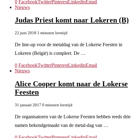
0
Facebook
Twitter
Pinterest
Linkedin
Email
Nieuws
Judas Priest komt naar Lokeren (B)
22 juni 2018
1 minuten leestijd
De line-up voor de metaldag van de Lokerse Feesten in
Lokeren (België) is compleet. De …
0
Facebook
Twitter
Pinterest
Linkedin
Email
Nieuws
Alice Cooper komt naar de Lokerse
Feesten
31 januari 2017
0 minuten leestijd
De organisatoren van de Lokerse Feesten hebben reeds drie
namen bekendgemaakt van de metal-dag van …
0
Facebook
Twitter
Pinterest
Linkedin
Email