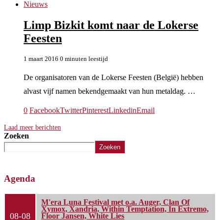
Nieuws
Limp Bizkit komt naar de Lokerse
Feesten
1 maart 2016
0 minuten leestijd
De organisatoren van de Lokerse Feesten (België) hebben
alvast vijf namen bekendgemaakt van hun metaldag. …
0
Facebook
Twitter
Pinterest
Linkedin
Email
Laad meer berichten
Zoeken
Zoeken
Agenda
M'era Luna Festival met o.a. Auger, Clan Of
Xymox, Xandria, Within Temptation, In Extremo,
08-08
Floor Jansen, White Lies