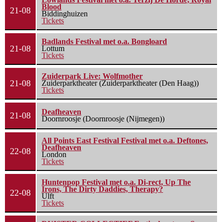
Blood
21-08
Biddinghuizen
Tickets
Badlands Festival met o.a. Bongloard
21-08
Lottum
Tickets
Zuiderpark Live: Wolfmother
21-08
Zuiderparktheater (Zuiderparktheater (Den Haag))
Tickets
Deafheaven
21-08
Doornroosje (Doornroosje (Nijmegen))
All Points East Festival Festival met o.a. Deftones,
Deafheaven
22-08
London
Tickets
Huntenpop Festival met o.a. Di-rect, Up The
Irons, The Dirty Daddies, Therapy?
22-08
Ulft
Tickets