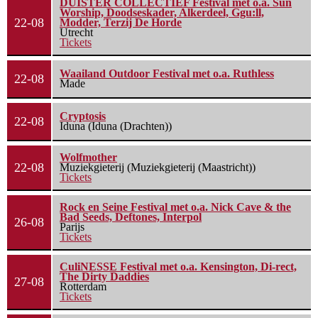
DUISTER COLLECTIEF Festival met o.a. Sun
Worship, Doodseskader, Alkerdeel, Ggu:ll,
22-08
Modder, Terzij De Horde
Utrecht
Tickets
Waailand Outdoor Festival met o.a. Ruthless
22-08
Made
Cryptosis
22-08
Iduna (Iduna (Drachten))
Wolfmother
22-08
Muziekgieterij (Muziekgieterij (Maastricht))
Tickets
Rock en Seine Festival met o.a. Nick Cave & the
Bad Seeds, Deftones, Interpol
26-08
Parijs
Tickets
CuliNESSE Festival met o.a. Kensington, Di-rect,
The Dirty Daddies
27-08
Rotterdam
Tickets