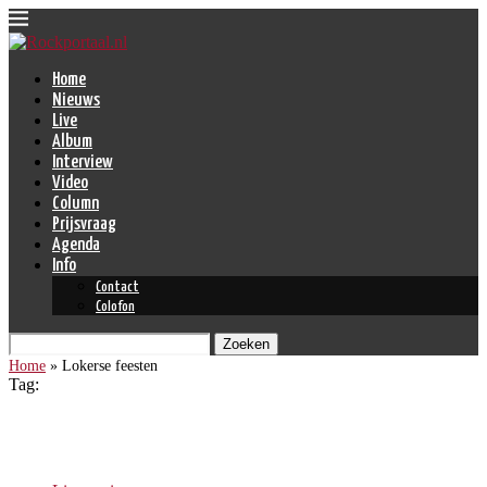
Home
Nieuws
Live
Album
Interview
Video
Column
Prijsvraag
Agenda
Info
Contact
Colofon
Zoeken
Home
»
Lokerse feesten
Tag:
Lokerse feesten