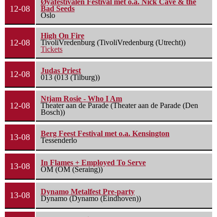
Øyafestivalen Festival met o.a. Nick Cave & the
12-08
Bad Seeds
Oslo
High On Fire
12-08
TivoliVredenburg (TivoliVredenburg (Utrecht))
Tickets
Judas Priest
12-08
013 (013 (Tilburg))
Ntjam Rosie - Who I Am
12-08
Theater aan de Parade (Theater aan de Parade (Den
Bosch))
Berg Feest Festival met o.a. Kensington
13-08
Tessenderlo
In Flames + Employed To Serve
13-08
OM (OM (Seraing))
Dynamo Metalfest Pre-party
13-08
Dynamo (Dynamo (Eindhoven))