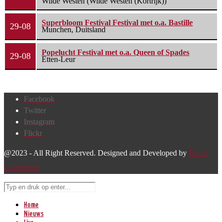
Wilde Westen (Wilde Westen (Kortrijk))
Superbloom Festival Festival met o.a. Bastille
29-08
Munchen, Duitsland
Popelucht Festival met o.a. Queen of Spades
29-08
Etten-Leur
Facebook
Twitter
Instagram
Flickr
@2023 - All Right Reserved. Designed and Developed by
Harm
Lourenssen
Home
Nieuws