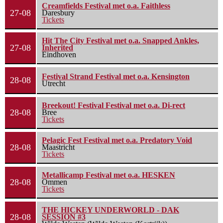
Creamfields Festival met o.a. Faithless
27-08
Daresbury
Tickets
Hit The City Festival met o.a. Snapped Ankles,
27-08
Inherited
Eindhoven
Festival Strand Festival met o.a. Kensington
28-08
Utrecht
Breekout! Festival Festival met o.a. Di-rect
28-08
Bree
Tickets
Pelagic Fest Festival met o.a. Predatory Void
28-08
Maastricht
Tickets
Metallicamp Festival met o.a. HESKEN
28-08
Ommen
Tickets
THE HICKEY UNDERWORLD - DAK
28-08
SESSION #3