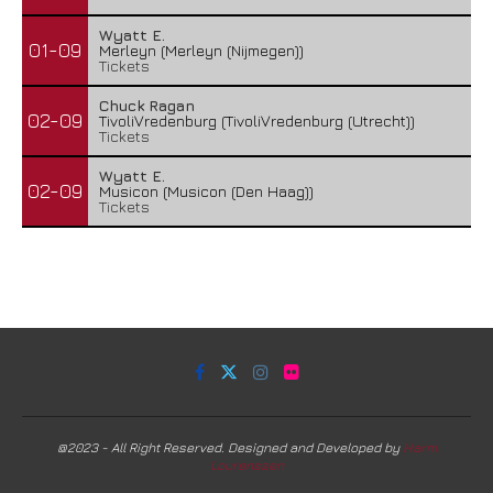
Wyatt E.
01-09
Merleyn (Merleyn (Nijmegen))
Tickets
Chuck Ragan
02-09
TivoliVredenburg (TivoliVredenburg (Utrecht))
Tickets
Wyatt E.
02-09
Musicon (Musicon (Den Haag))
Tickets
@2023 - All Right Reserved. Designed and Developed by
Harm
Lourenssen