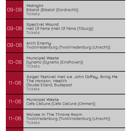
Midnight
09-08
Bibelot (Bibelot (Dordrecht))
Tickets
Spectral Wound
09-08
Hall Of Fame (Hall Of Fame (Tilburg))
Tickets
Arch Enemy
09-08
TivoliVredenburg (TivoliVredenburg (Utrecht))
Municipal Waste
10-08
Dynamo (Dynamo (Eindhoven))
Tickets
Sziget Festival met o.a. John Coffey, Bring Me
The Horizon, Health
11-08
Óbudai Eiland, Budapest
Tickets
Municipal Waste
11-08
Cafe Calluna (Cafe Calluna (Ommen))
Wolves In The Throne Room
11-08
TivoliVredenburg (TivoliVredenburg (Utrecht))
Tickets