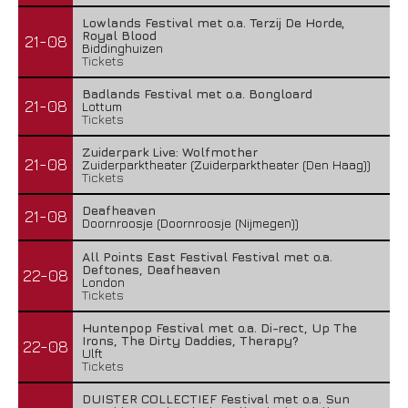
Lowlands Festival met o.a. Terzij De Horde,
Royal Blood
21-08
Biddinghuizen
Tickets
Badlands Festival met o.a. Bongloard
21-08
Lottum
Tickets
Zuiderpark Live: Wolfmother
21-08
Zuiderparktheater (Zuiderparktheater (Den Haag))
Tickets
Deafheaven
21-08
Doornroosje (Doornroosje (Nijmegen))
All Points East Festival Festival met o.a.
Deftones, Deafheaven
22-08
London
Tickets
Huntenpop Festival met o.a. Di-rect, Up The
Irons, The Dirty Daddies, Therapy?
22-08
Ulft
Tickets
DUISTER COLLECTIEF Festival met o.a. Sun