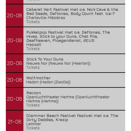
Cabaret Vert Festival met o.a. Nick Cave & the
Bad Seeds, Deftones, Body Count feat. Ice-T
20-08
Charleville-Mézières
Tickets
Pukkelpop Festival met o.a. Deftones, The
Hives, Stick to your Guns, Chat Pile,
20-08
Deafheaven, Ploegendienst, dEUS
Hasselt
Tickets
Stick To Your Guns
20-08
Nieuwe Nor (Nieuwe Nor (Heerlen))
Tickets
Wolfmother
20-08
Hedon (Hedon (Zwolle))
Racoon
Openluchttheater Hertme (Openluchttheater
20-08
Hertme (Hertme))
Tickets
Glemmer Beach Festival Festival met o.a. The
Dirty Daddies, Krezip
21-08
Lemmer
Tickets