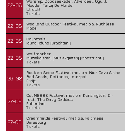
Worship, Doodseskader, Alkerdeel, Ggu:ll,
22-08
Modder, Terzij De Horde
Utrecht
Tickets
Waailand Outdoor Festival met o.a. Ruthless
22-08
Made
Cryptosis
22-08
Iduna (Iduna (Drachten))
Wolfmother
22-08
Muziekgieterij (Muziekgieterij (Maastricht))
Tickets
Rock en Seine Festival met o.a. Nick Cave & the
Bad Seeds, Deftones, Interpol
26-08
Parijs
Tickets
CuliNESSE Festival met o.a. Kensington, Di-
rect, The Dirty Daddies
27-08
Rotterdam
Tickets
Creamfields Festival met o.a. Faithless
27-08
Daresbury
Tickets