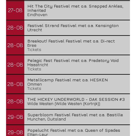
Hit The City Festival met o.a. Snapped Ankles,
27-08
Inherited
Eindhoven
Festival Strand Festival met o.a. Kensington
28-08
Utrecht
Breekout! Festival Festival met o.a. Di-rect
28-08
Bree
Tickets
Pelagic Fest Festival met o.a. Predatory Void
28-08
Maastricht
Tickets
Metallicamp Festival met o.a. HESKEN
28-08
Ommen
Tickets
THE HICKEY UNDERWORLD - DAK SESSION #3
28-08
Wilde Westen (Wilde Westen (Kortrijk))
Superbloom Festival Festival met o.a. Bastille
29-08
Munchen, Duitsland
Popelucht Festival met o.a. Queen of Spades
29-08
Etten-Leur