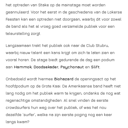
het optreden van Stake op de mainstage moet worden
geannuleerd. Voor het eerst in de geschiedenis van de Lokerse
Feesten kan een optreden niet doorgaan, waarbij dit voor zowel
de band als het al vroeg goed verzamelde publiek voor een
teleurstelling zorgt.
Langzaamaan trekt het publiek ook naar de Club Stubru,
waarbij nieuw talent een kans krijgt om zich te laten zien en
vooral horen. De stage biedt gedurende de dag een podium
aan
Hammok
,
Doodsekader
,
Psychonaut
en
Slift
.
Onbedoeld wordt hiermee
Biohazard
de openingsact op het
hoofdpodium op de Grote Kaai. De Amerikaanse band heeft niet
lang nodig om het publiek warm te krijgen, ondanks de nog wat
regenachtige omstandigheden. Al snel vinden de eerste
crowdsurfers hun weg over het publiek, of was het nou
dezelfde ‘surfer’, welke na zijn eerste poging nog een keer
langs kwam?