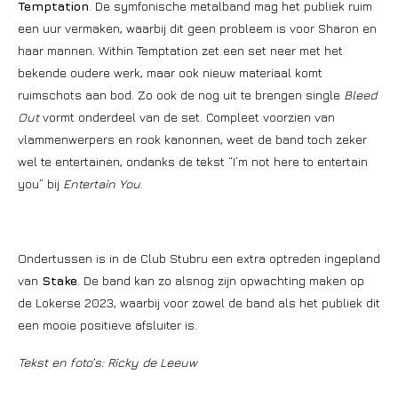
Temptation
. De symfonische metalband mag het publiek ruim
een uur vermaken, waarbij dit geen probleem is voor Sharon en
haar mannen. Within Temptation zet een set neer met het
bekende oudere werk, maar ook nieuw materiaal komt
ruimschots aan bod. Zo ook de nog uit te brengen single
Bleed
Out
vormt onderdeel van de set. Compleet voorzien van
vlammenwerpers en rook kanonnen, weet de band toch zeker
wel te entertainen, ondanks de tekst “I’m not here to entertain
you” bij
Entertain You
.
Ondertussen is in de Club Stubru een extra optreden ingepland
van
Stake
. De band kan zo alsnog zijn opwachting maken op
de Lokerse 2023, waarbij voor zowel de band als het publiek dit
een mooie positieve afsluiter is.
Tekst en foto’s: Ricky de Leeuw