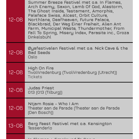
Summer Breeze Festival met o.a. In Flames,
Arch Enemy, Saxon, Lamb Of God, Alestorm,
The Ghost Inside, Testament, Amorphis,
Paleface Swiss, Alcest, Orbit Culture,
12-08
Northlane, Deafheaven, Future Palace,
Blackbraid, Der Weg Einer Freiheit, Alien Ant
Farm, Municipal Waste, Thundermother, From
Fall To Spring, Misery Index, Parasite inc., Groza
Dinkelsbühl
Øyafestivalen Festival met o.a. Nick Cave & the
12-08
Bad Seeds
Oslo
High On Fire
12-08
TivoliVredenburg (TivoliVredenburg (Utrecht))
Tickets
Judas Priest
12-08
013 (013 (Tilburg))
Ntjam Rosie - Who I Am
12-08
Theater aan de Parade (Theater aan de Parade
(Den Bosch))
Berg Feest Festival met o.a. Kensington
13-08
Tessenderlo