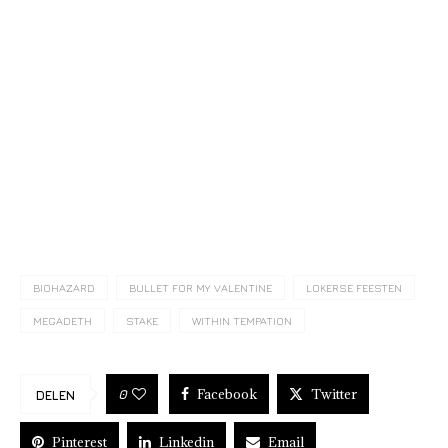
BIOHAZARD
BULLET FOR MY VALENTINE
LOKERSE FEESTEN
MEGADETH
STAKE
WITHIN TEMPATION
Facebook
Twitter
0
DELEN
Pinterest
Linkedin
Email