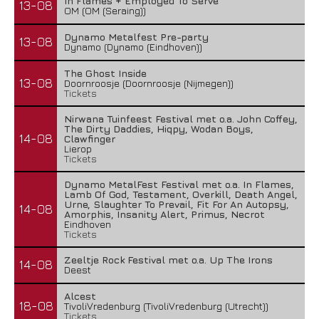
In Flames + Employed To Serve
13-08
OM (OM (Seraing))
Dynamo Metalfest Pre-party
13-08
Dynamo (Dynamo (Eindhoven))
The Ghost Inside
13-08
Doornroosje (Doornroosje (Nijmegen))
Tickets
Nirwana Tuinfeest Festival met o.a. John Coffey,
The Dirty Daddies, Hiqpy, Wodan Boys,
14-08
Clawfinger
Lierop
Tickets
Dynamo MetalFest Festival met o.a. In Flames,
Lamb Of God, Testament, Overkill, Death Angel,
Urne, Slaughter To Prevail, Fit For An Autopsy,
14-08
Amorphis, Insanity Alert, Primus, Necrot
Eindhoven
Tickets
Zeeltje Rock Festival met o.a. Up The Irons
14-08
Deest
Alcest
18-08
TivoliVredenburg (TivoliVredenburg (Utrecht))
Tickets