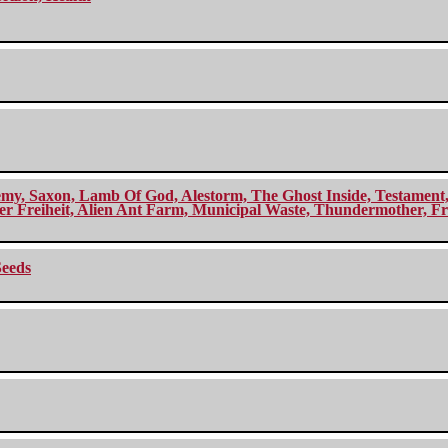
my, Saxon, Lamb Of God, Alestorm, The Ghost Inside, Testament, A
r Freiheit, Alien Ant Farm, Municipal Waste, Thundermother, Fro
Seeds