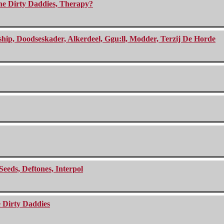
The Dirty Daddies, Therapy?
, Doodseskader, Alkerdeel, Ggu:ll, Modder, Terzij De Horde
Seeds, Deftones, Interpol
e Dirty Daddies