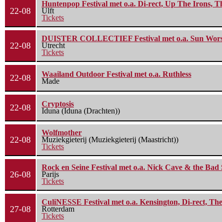
Huntenpop Festival met o.a. Di-rect, Up The Irons, 
22-08
Ulft
Tickets
DUISTER COLLECTIEF Festival met o.a. Sun Worship
22-08
Utrecht
Tickets
Waailand Outdoor Festival met o.a. Ruthless
22-08
Made
Cryptosis
22-08
Iduna (Iduna (Drachten))
Wolfmother
22-08
Muziekgieterij (Muziekgieterij (Maastricht))
Tickets
Rock en Seine Festival met o.a. Nick Cave & the Bad 
26-08
Parijs
Tickets
CuliNESSE Festival met o.a. Kensington, Di-rect, Th
27-08
Rotterdam
Tickets