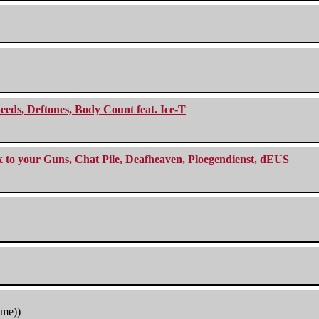
eeds, Deftones, Body Count feat. Ice-T
ck to your Guns, Chat Pile, Deafheaven, Ploegendienst, dEUS
tme))