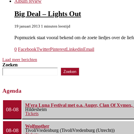
Album review
Big Deal – Lights Out
19 januari 2013
1 minuten leestijd
Popmuziek staat vooral bekend om de zoete liedjes over de lie
0
Facebook
Twitter
Pinterest
Linkedin
Email
Laad meer berichten
Zoeken
Zoeken
Agenda
M'era Luna Festival met o.a. Auger, Clan Of Xymox, 
08-08
Hildesheim
Tickets
Wolfmother
08-08
TivoliVredenburg (TivoliVredenburg (Utrecht))