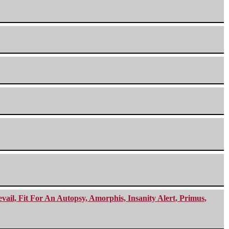
ail, Fit For An Autopsy, Amorphis, Insanity Alert, Primus,