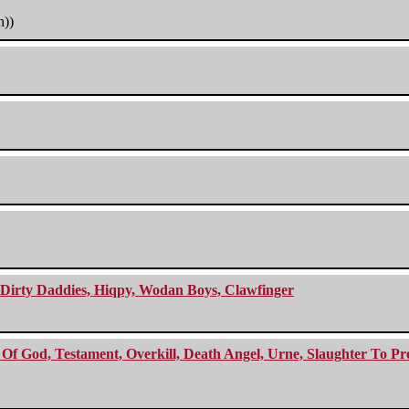
h))
e Dirty Daddies, Hiqpy, Wodan Boys, Clawfinger
f God, Testament, Overkill, Death Angel, Urne, Slaughter To Prev