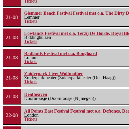
Tickets
Glemmer Beach Festival Festival met o.a. The Dirty D
21-08
Lemmer
Tickets
Lowlands Festival met o.a. Terzij De Horde, Royal B
21-08
Biddinghuizen
Tickets
Badlands Festival met o.a. Bongloard
21-08
Lottum
Tickets
Zuiderpark Live: Wolfmother
21-08
Zuiderparktheater (Zuiderparktheater (Den Haag))
Tickets
Deafheaven
21-08
Doornroosje (Doornroosje (Nijmegen))
All Points East Festival Festival met o.a. Deftones, D
22-08
London
Tickets