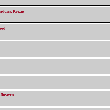
addies, Krezip
lood
eafheaven