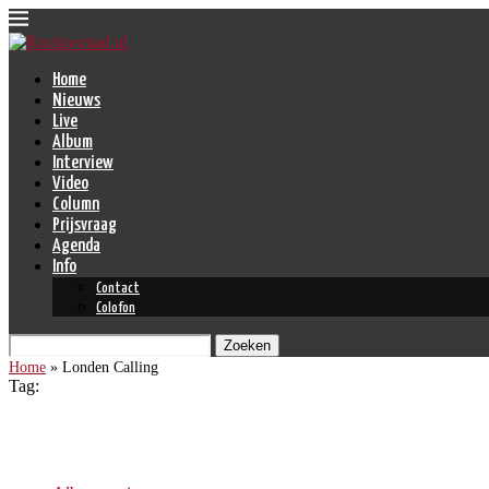
Home
Nieuws
Live
Album
Interview
Video
Column
Prijsvraag
Agenda
Info
Contact
Colofon
Zoeken
Home
»
Londen Calling
Tag:
Londen Calling