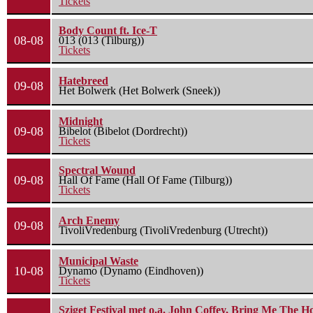
Tickets
Body Count ft. Ice-T
08-08
013 (013 (Tilburg))
Tickets
Hatebreed
09-08
Het Bolwerk (Het Bolwerk (Sneek))
Midnight
09-08
Bibelot (Bibelot (Dordrecht))
Tickets
Spectral Wound
09-08
Hall Of Fame (Hall Of Fame (Tilburg))
Tickets
Arch Enemy
09-08
TivoliVredenburg (TivoliVredenburg (Utrecht))
Municipal Waste
10-08
Dynamo (Dynamo (Eindhoven))
Tickets
Sziget Festival met o.a. John Coffey, Bring Me The H