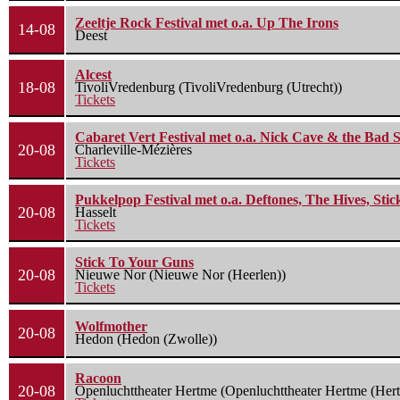
Zeeltje Rock Festival met o.a. Up The Irons
14-08
Deest
Alcest
18-08
TivoliVredenburg (TivoliVredenburg (Utrecht))
Tickets
Cabaret Vert Festival met o.a. Nick Cave & the Bad S
20-08
Charleville-Mézières
Tickets
Pukkelpop Festival met o.a. Deftones, The Hives, Sti
20-08
Hasselt
Tickets
Stick To Your Guns
20-08
Nieuwe Nor (Nieuwe Nor (Heerlen))
Tickets
Wolfmother
20-08
Hedon (Hedon (Zwolle))
Racoon
20-08
Openluchttheater Hertme (Openluchttheater Hertme (Her