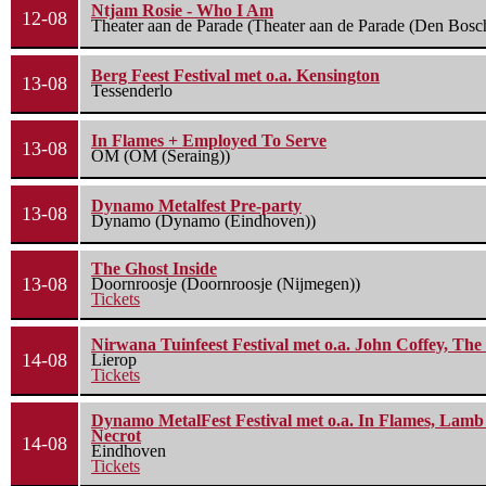
Ntjam Rosie - Who I Am
12-08
Theater aan de Parade (Theater aan de Parade (Den Bosc
Berg Feest Festival met o.a. Kensington
13-08
Tessenderlo
In Flames + Employed To Serve
13-08
OM (OM (Seraing))
Dynamo Metalfest Pre-party
13-08
Dynamo (Dynamo (Eindhoven))
The Ghost Inside
13-08
Doornroosje (Doornroosje (Nijmegen))
Tickets
Nirwana Tuinfeest Festival met o.a. John Coffey, Th
14-08
Lierop
Tickets
Dynamo MetalFest Festival met o.a. In Flames, Lamb O
Necrot
14-08
Eindhoven
Tickets