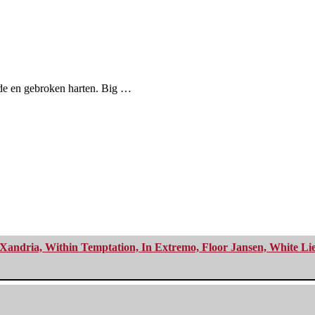
fde en gebroken harten. Big …
Xandria, Within Temptation, In Extremo, Floor Jansen, White Li