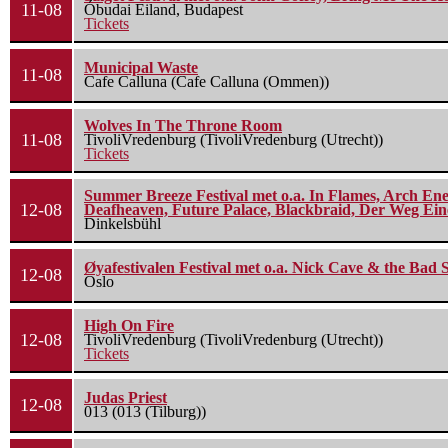
11-08
Óbudai Eiland, Budapest
Tickets
Municipal Waste
11-08
Cafe Calluna (Cafe Calluna (Ommen))
Wolves In The Throne Room
11-08
TivoliVredenburg (TivoliVredenburg (Utrecht))
Tickets
Summer Breeze Festival met o.a. In Flames, Arch Ene
12-08
Deafheaven, Future Palace, Blackbraid, Der Weg Eine
Dinkelsbühl
Øyafestivalen Festival met o.a. Nick Cave & the Bad 
12-08
Oslo
High On Fire
12-08
TivoliVredenburg (TivoliVredenburg (Utrecht))
Tickets
Judas Priest
12-08
013 (013 (Tilburg))