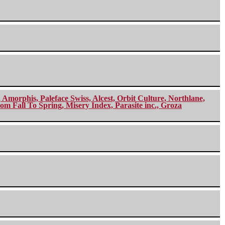
morphis, Paleface Swiss, Alcest, Orbit Culture, Northlane,
m Fall To Spring, Misery Index, Parasite inc., Groza