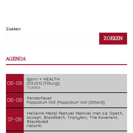
Zoeken
ZOEKEN
AGENDA
Igorrr + HEALTH
06-08
013 (013 (Tilburg))
Tickets
Panzerfaust
06-08
Poppodium Volt (Poppodium Volt (Sittard))
Hellsinki Metal Festival Festival met o.a. Opeth,
Accept, Bloodbath, Triptykon, The Kovenant,
07-08
Blackbraid
Helsinki