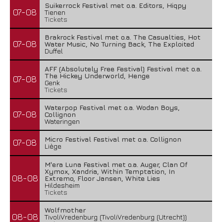
Suikerrock Festival met o.a. Editors, Hiqpy
07-08
Tienen
Tickets
Brakrock Festival met o.a. The Casualties, Hot
07-08
Water Music, No Turning Back, The Exploited
Duffel
AFF (Absolutely Free Festival) Festival met o.a.
The Hickey Underworld, Henge
07-08
Genk
Tickets
Waterpop Festival met o.a. Wodan Boys,
07-08
Collignon
Wateringen
Micro Festival Festival met o.a. Collignon
07-08
Liège
M'era Luna Festival met o.a. Auger, Clan Of
Xymox, Xandria, Within Temptation, In
08-08
Extremo, Floor Jansen, White Lies
Hildesheim
Tickets
Wolfmother
08-08
TivoliVredenburg (TivoliVredenburg (Utrecht))