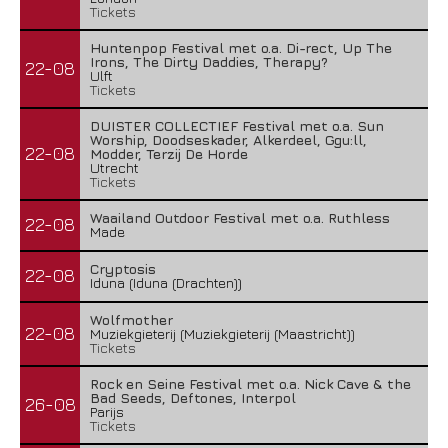
Tickets
Huntenpop Festival met o.a. Di-rect, Up The
Irons, The Dirty Daddies, Therapy?
22-08
Ulft
Tickets
DUISTER COLLECTIEF Festival met o.a. Sun
Worship, Doodseskader, Alkerdeel, Ggu:ll,
22-08
Modder, Terzij De Horde
Utrecht
Tickets
Waailand Outdoor Festival met o.a. Ruthless
22-08
Made
Cryptosis
22-08
Iduna (Iduna (Drachten))
Wolfmother
22-08
Muziekgieterij (Muziekgieterij (Maastricht))
Tickets
Rock en Seine Festival met o.a. Nick Cave & the
Bad Seeds, Deftones, Interpol
26-08
Parijs
Tickets