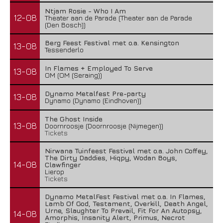
Ntjam Rosie - Who I Am
12-08
Theater aan de Parade (Theater aan de Parade
(Den Bosch))
Berg Feest Festival met o.a. Kensington
13-08
Tessenderlo
In Flames + Employed To Serve
13-08
OM (OM (Seraing))
Dynamo Metalfest Pre-party
13-08
Dynamo (Dynamo (Eindhoven))
The Ghost Inside
13-08
Doornroosje (Doornroosje (Nijmegen))
Tickets
Nirwana Tuinfeest Festival met o.a. John Coffey,
The Dirty Daddies, Hiqpy, Wodan Boys,
14-08
Clawfinger
Lierop
Tickets
Dynamo MetalFest Festival met o.a. In Flames,
Lamb Of God, Testament, Overkill, Death Angel,
Urne, Slaughter To Prevail, Fit For An Autopsy,
14-08
Amorphis, Insanity Alert, Primus, Necrot