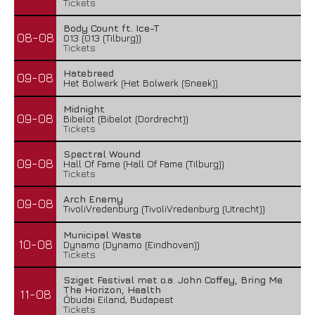
Tickets
Body Count ft. Ice-T
08-08
013 (013 (Tilburg))
Tickets
Hatebreed
09-08
Het Bolwerk (Het Bolwerk (Sneek))
Midnight
09-08
Bibelot (Bibelot (Dordrecht))
Tickets
Spectral Wound
09-08
Hall Of Fame (Hall Of Fame (Tilburg))
Tickets
Arch Enemy
09-08
TivoliVredenburg (TivoliVredenburg (Utrecht))
Municipal Waste
10-08
Dynamo (Dynamo (Eindhoven))
Tickets
Sziget Festival met o.a. John Coffey, Bring Me
The Horizon, Health
11-08
Óbudai Eiland, Budapest
Tickets