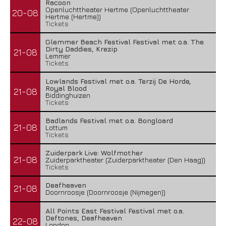
Racoon
Openluchttheater Hertme (Openluchttheater
20-08
Hertme (Hertme))
Tickets
Glemmer Beach Festival Festival met o.a. The
Dirty Daddies, Krezip
21-08
Lemmer
Tickets
Lowlands Festival met o.a. Terzij De Horde,
Royal Blood
21-08
Biddinghuizen
Tickets
Badlands Festival met o.a. Bongloard
21-08
Lottum
Tickets
Zuiderpark Live: Wolfmother
21-08
Zuiderparktheater (Zuiderparktheater (Den Haag))
Tickets
Deafheaven
21-08
Doornroosje (Doornroosje (Nijmegen))
All Points East Festival Festival met o.a.
Deftones, Deafheaven
22-08
London