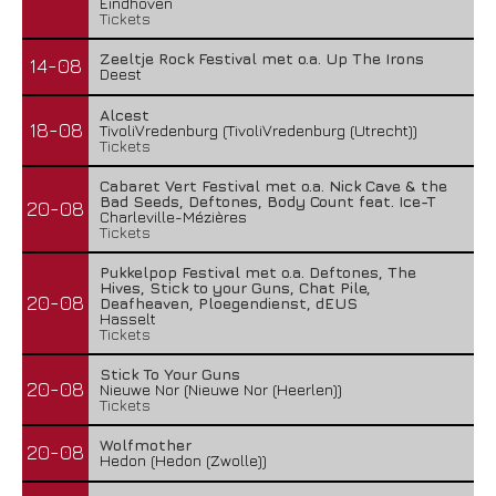
Eindhoven
Tickets
Zeeltje Rock Festival met o.a. Up The Irons
14-08
Deest
Alcest
18-08
TivoliVredenburg (TivoliVredenburg (Utrecht))
Tickets
Cabaret Vert Festival met o.a. Nick Cave & the
Bad Seeds, Deftones, Body Count feat. Ice-T
20-08
Charleville-Mézières
Tickets
Pukkelpop Festival met o.a. Deftones, The
Hives, Stick to your Guns, Chat Pile,
20-08
Deafheaven, Ploegendienst, dEUS
Hasselt
Tickets
Stick To Your Guns
20-08
Nieuwe Nor (Nieuwe Nor (Heerlen))
Tickets
Wolfmother
20-08
Hedon (Hedon (Zwolle))