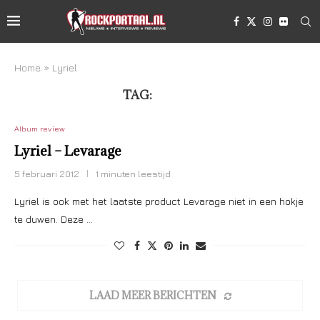
Home
»
Lyriel
TAG:
LYRIEL
Album review
Lyriel – Levarage
5 februari 2012
1 minuten leestijd
Lyriel is ook met het laatste product Levarage niet in een hokje
te duwen. Deze …
LAAD MEER BERICHTEN