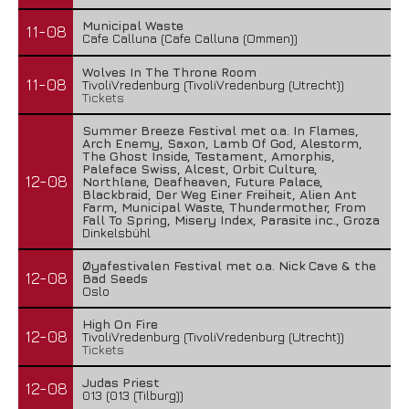
Municipal Waste
11-08
Cafe Calluna (Cafe Calluna (Ommen))
Wolves In The Throne Room
11-08
TivoliVredenburg (TivoliVredenburg (Utrecht))
Tickets
Summer Breeze Festival met o.a. In Flames,
Arch Enemy, Saxon, Lamb Of God, Alestorm,
The Ghost Inside, Testament, Amorphis,
Paleface Swiss, Alcest, Orbit Culture,
12-08
Northlane, Deafheaven, Future Palace,
Blackbraid, Der Weg Einer Freiheit, Alien Ant
Farm, Municipal Waste, Thundermother, From
Fall To Spring, Misery Index, Parasite inc., Groza
Dinkelsbühl
Øyafestivalen Festival met o.a. Nick Cave & the
12-08
Bad Seeds
Oslo
High On Fire
12-08
TivoliVredenburg (TivoliVredenburg (Utrecht))
Tickets
Judas Priest
12-08
013 (013 (Tilburg))