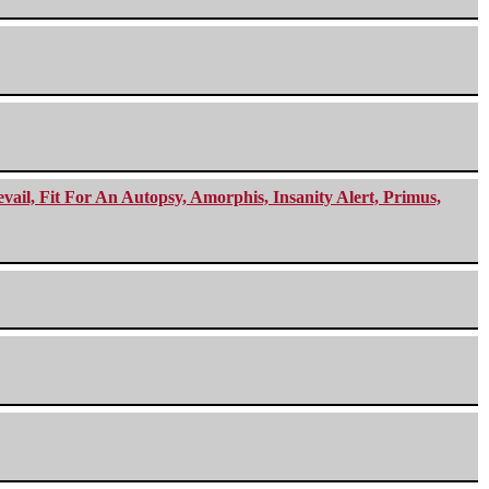
ail, Fit For An Autopsy, Amorphis, Insanity Alert, Primus,