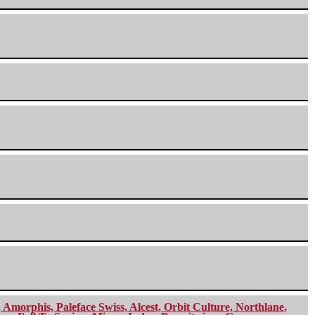
morphis, Paleface Swiss, Alcest, Orbit Culture, Northlane,