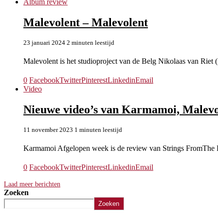
Album review
Malevolent – Malevolent
23 januari 2024
2 minuten leestijd
Malevolent is het studioproject van de Belg Nikolaas van Riet
0
Facebook
Twitter
Pinterest
Linkedin
Email
Video
Nieuwe video’s van Karmamoi, Malevol
11 november 2023
1 minuten leestijd
Karmamoi Afgelopen week is de review van Strings FromTh
0
Facebook
Twitter
Pinterest
Linkedin
Email
Laad meer berichten
Zoeken
Zoeken