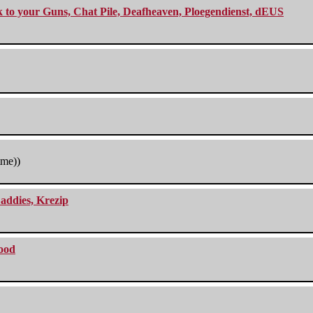
ck to your Guns, Chat Pile, Deafheaven, Ploegendienst, dEUS
tme))
addies, Krezip
lood