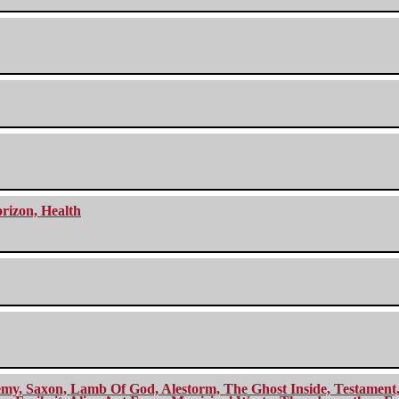
orizon, Health
my, Saxon, Lamb Of God, Alestorm, The Ghost Inside, Testament, A