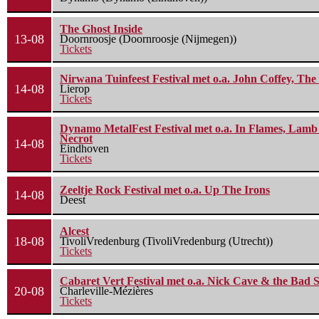
The Ghost Inside
13-08
Doornroosje (Doornroosje (Nijmegen))
Tickets
Nirwana Tuinfeest Festival met o.a. John Coffey, Th
14-08
Lierop
Tickets
Dynamo MetalFest Festival met o.a. In Flames, Lamb O
Necrot
14-08
Eindhoven
Tickets
Zeeltje Rock Festival met o.a. Up The Irons
14-08
Deest
Alcest
18-08
TivoliVredenburg (TivoliVredenburg (Utrecht))
Tickets
Cabaret Vert Festival met o.a. Nick Cave & the Bad S
20-08
Charleville-Mézières
Tickets