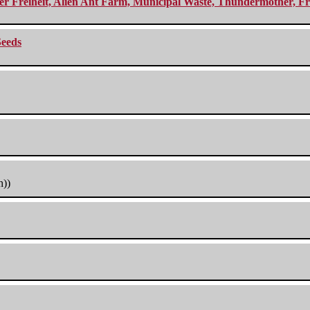
r Freiheit, Alien Ant Farm, Municipal Waste, Thundermother, Fro
Seeds
h))