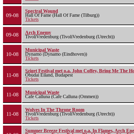
Spectral Wound
09-08
Hall Of Fame (Hall Of Fame (Tilburg))
Tickets
Arch Enemy
09-08
TivoliVredenburg (TivoliVredenburg (Utrecht))
Municipal Waste
10-08
Dynamo (Dynamo (Eindhoven))
Tickets
Sziget Festival met o.a. John Coffey, Bring Me The H
11-08
Óbudai Eiland, Budapest
Tickets
Municipal Waste
11-08
Cafe Calluna (Cafe Calluna (Ommen))
Wolves In The Throne Room
11-08
TivoliVredenburg (TivoliVredenburg (Utrecht))
Tickets
Summer Breeze Festival met o.a. In Flames, Arch Ene