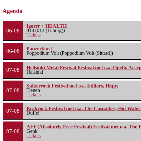
Agenda
Igorrr + HEALTH
06-08
013 (013 (Tilburg))
Tickets
Panzerfaust
06-08
Poppodium Volt (Poppodium Volt (Sittard))
Hellsinki Metal Festival Festival met o.a. Opeth, Ac
07-08
Helsinki
Suikerrock Festival met o.a. Editors, Hiqpy
07-08
Tienen
Tickets
Brakrock Festival met o.a. The Casualties, Hot Wate
07-08
Duffel
AFF (Absolutely Free Festival) Festival met o.a. Th
07-08
Genk
Tickets