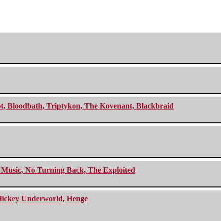
cept, Bloodbath, Triptykon, The Kovenant, Blackbraid
r Music, No Turning Back, The Exploited
e Hickey Underworld, Henge