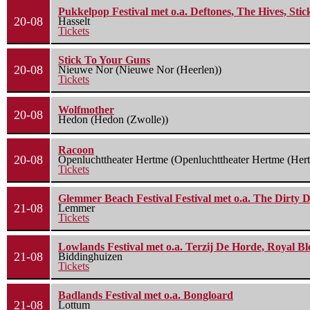
Pukkelpop Festival met o.a. Deftones, The Hives, Sti
20-08
Hasselt
Tickets
Stick To Your Guns
20-08
Nieuwe Nor (Nieuwe Nor (Heerlen))
Tickets
Wolfmother
20-08
Hedon (Hedon (Zwolle))
Racoon
20-08
Openluchttheater Hertme (Openluchttheater Hertme (Her
Tickets
Glemmer Beach Festival Festival met o.a. The Dirty D
21-08
Lemmer
Tickets
Lowlands Festival met o.a. Terzij De Horde, Royal B
21-08
Biddinghuizen
Tickets
Badlands Festival met o.a. Bongloard
21-08
Lottum