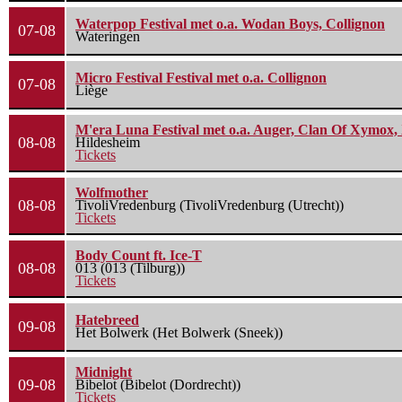
Waterpop Festival met o.a. Wodan Boys, Collignon
07-08
Wateringen
Micro Festival Festival met o.a. Collignon
07-08
Liège
M'era Luna Festival met o.a. Auger, Clan Of Xymox, 
08-08
Hildesheim
Tickets
Wolfmother
08-08
TivoliVredenburg (TivoliVredenburg (Utrecht))
Tickets
Body Count ft. Ice-T
08-08
013 (013 (Tilburg))
Tickets
Hatebreed
09-08
Het Bolwerk (Het Bolwerk (Sneek))
Midnight
09-08
Bibelot (Bibelot (Dordrecht))
Tickets