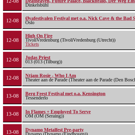
12-08
Deafheaven, Future Palace, Blackbraid, Der Weg Eine
Dinkelsbühl
Øyafestivalen Festival met o.a. Nick Cave & the Bad 
12-08
Oslo
High On Fire
12-08
TivoliVredenburg (TivoliVredenburg (Utrecht))
Tickets
Judas Priest
12-08
013 (013 (Tilburg))
Ntjam Rosie - Who I Am
12-08
Theater aan de Parade (Theater aan de Parade (Den Bosc
Berg Feest Festival met o.a. Kensington
13-08
Tessenderlo
In Flames + Employed To Serve
13-08
OM (OM (Seraing))
Dynamo Metalfest Pre-party
13-08
Dynamo (Dynamo (Eindhoven))