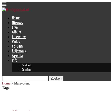
Home
Nieuws
Live
Album
Interview
Video
Column
Prijsvraag
Agenda
Info
Contact
Colofon
Zoeken
Home
»
Malevolent
Tag:
Malevolent