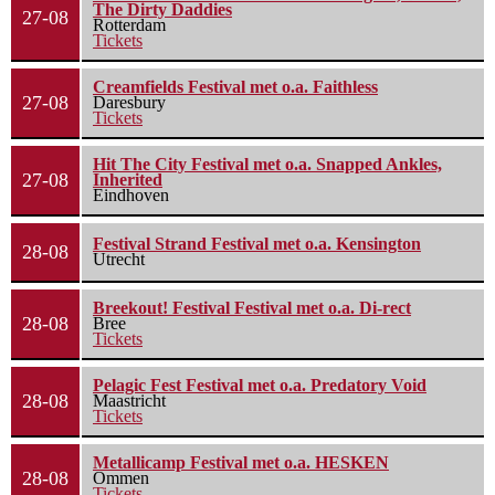
The Dirty Daddies
27-08
Rotterdam
Tickets
Creamfields Festival met o.a. Faithless
27-08
Daresbury
Tickets
Hit The City Festival met o.a. Snapped Ankles,
27-08
Inherited
Eindhoven
Festival Strand Festival met o.a. Kensington
28-08
Utrecht
Breekout! Festival Festival met o.a. Di-rect
28-08
Bree
Tickets
Pelagic Fest Festival met o.a. Predatory Void
28-08
Maastricht
Tickets
Metallicamp Festival met o.a. HESKEN
28-08
Ommen
Tickets