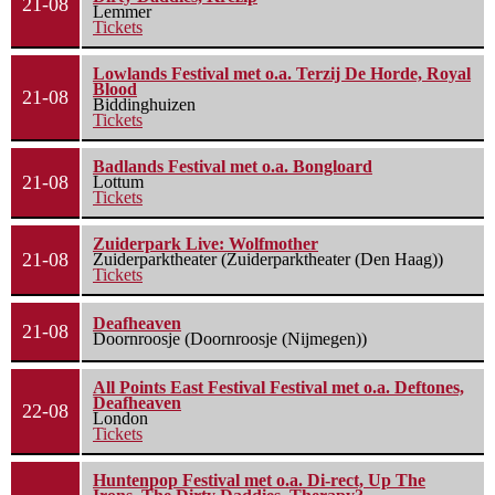
21-08
Lemmer
Tickets
Lowlands Festival met o.a. Terzij De Horde, Royal
Blood
21-08
Biddinghuizen
Tickets
Badlands Festival met o.a. Bongloard
21-08
Lottum
Tickets
Zuiderpark Live: Wolfmother
21-08
Zuiderparktheater (Zuiderparktheater (Den Haag))
Tickets
Deafheaven
21-08
Doornroosje (Doornroosje (Nijmegen))
All Points East Festival Festival met o.a. Deftones,
Deafheaven
22-08
London
Tickets
Huntenpop Festival met o.a. Di-rect, Up The