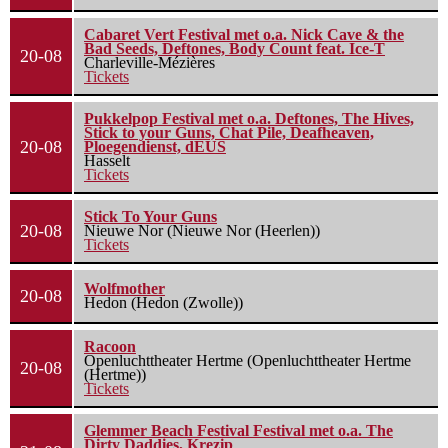
Cabaret Vert Festival met o.a. Nick Cave & the
Bad Seeds, Deftones, Body Count feat. Ice-T
20-08
Charleville-Mézières
Tickets
Pukkelpop Festival met o.a. Deftones, The Hives,
Stick to your Guns, Chat Pile, Deafheaven,
20-08
Ploegendienst, dEUS
Hasselt
Tickets
Stick To Your Guns
20-08
Nieuwe Nor (Nieuwe Nor (Heerlen))
Tickets
Wolfmother
20-08
Hedon (Hedon (Zwolle))
Racoon
Openluchttheater Hertme (Openluchttheater Hertme
20-08
(Hertme))
Tickets
Glemmer Beach Festival Festival met o.a. The
Dirty Daddies, Krezip