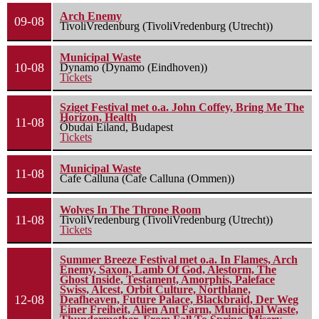
Arch Enemy
09-08
TivoliVredenburg (TivoliVredenburg (Utrecht))
Municipal Waste
10-08
Dynamo (Dynamo (Eindhoven))
Tickets
Sziget Festival met o.a. John Coffey, Bring Me The
Horizon, Health
11-08
Óbudai Eiland, Budapest
Tickets
Municipal Waste
11-08
Cafe Calluna (Cafe Calluna (Ommen))
Wolves In The Throne Room
11-08
TivoliVredenburg (TivoliVredenburg (Utrecht))
Tickets
Summer Breeze Festival met o.a. In Flames, Arch
Enemy, Saxon, Lamb Of God, Alestorm, The
Ghost Inside, Testament, Amorphis, Paleface
Swiss, Alcest, Orbit Culture, Northlane,
12-08
Deafheaven, Future Palace, Blackbraid, Der Weg
Einer Freiheit, Alien Ant Farm, Municipal Waste,