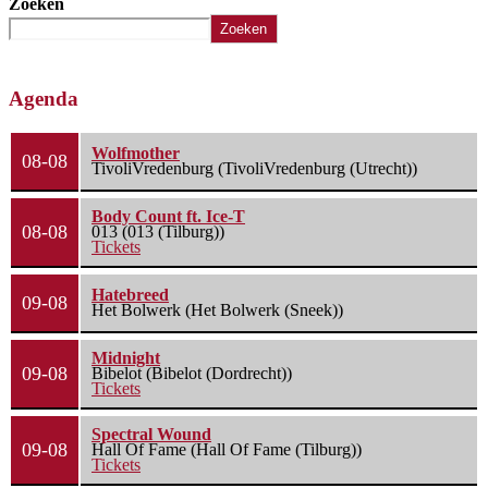
Zoeken
Zoeken
Agenda
Wolfmother
08-08
TivoliVredenburg (TivoliVredenburg (Utrecht))
Body Count ft. Ice-T
08-08
013 (013 (Tilburg))
Tickets
Hatebreed
09-08
Het Bolwerk (Het Bolwerk (Sneek))
Midnight
09-08
Bibelot (Bibelot (Dordrecht))
Tickets
Spectral Wound
09-08
Hall Of Fame (Hall Of Fame (Tilburg))
Tickets