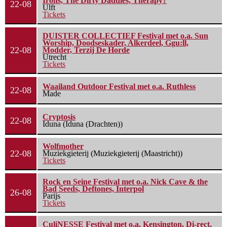
Irons, The Dirty Daddies, Therapy?
22-08
Ulft
Tickets
DUISTER COLLECTIEF Festival met o.a. Sun
Worship, Doodseskader, Alkerdeel, Ggu:ll,
22-08
Modder, Terzij De Horde
Utrecht
Tickets
Waailand Outdoor Festival met o.a. Ruthless
22-08
Made
Cryptosis
22-08
Iduna (Iduna (Drachten))
Wolfmother
22-08
Muziekgieterij (Muziekgieterij (Maastricht))
Tickets
Rock en Seine Festival met o.a. Nick Cave & the
Bad Seeds, Deftones, Interpol
26-08
Parijs
Tickets
CuliNESSE Festival met o.a. Kensington, Di-rect,