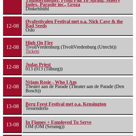
Thundermother, From Fall To Spring, Misery
Index, Parasite inc., Groza
Dinkelsbühl
Øyafestivalen Festival met o.a. Nick Cave & the
12-08
Bad Seeds
Oslo
High On Fire
12-08
TivoliVredenburg (TivoliVredenburg (Utrecht))
Tickets
Judas Priest
12-08
013 (013 (Tilburg))
Ntjam Rosie - Who I Am
12-08
Theater aan de Parade (Theater aan de Parade (Den
Bosch))
Berg Feest Festival met o.a. Kensington
13-08
Tessenderlo
In Flames + Employed To Serve
13-08
OM (OM (Seraing))