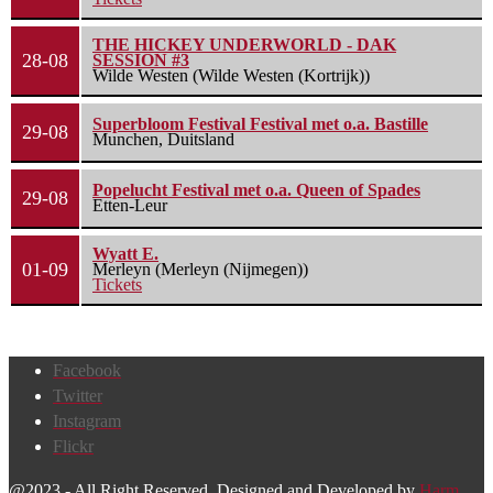
THE HICKEY UNDERWORLD - DAK
28-08
SESSION #3
Wilde Westen (Wilde Westen (Kortrijk))
Superbloom Festival Festival met o.a. Bastille
29-08
Munchen, Duitsland
Popelucht Festival met o.a. Queen of Spades
29-08
Etten-Leur
Wyatt E.
01-09
Merleyn (Merleyn (Nijmegen))
Tickets
Facebook
Twitter
Instagram
Flickr
@2023 - All Right Reserved. Designed and Developed by
Harm