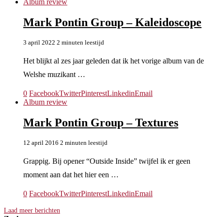
Album review
Mark Pontin Group – Kaleidoscope
3 april 2022
2 minuten leestijd
Het blijkt al zes jaar geleden dat ik het vorige album van de
Welshe muzikant …
0
Facebook
Twitter
Pinterest
Linkedin
Email
Album review
Mark Pontin Group – Textures
12 april 2016
2 minuten leestijd
Grappig. Bij opener “Outside Inside” twijfel ik er geen
moment aan dat het hier een …
0
Facebook
Twitter
Pinterest
Linkedin
Email
Laad meer berichten