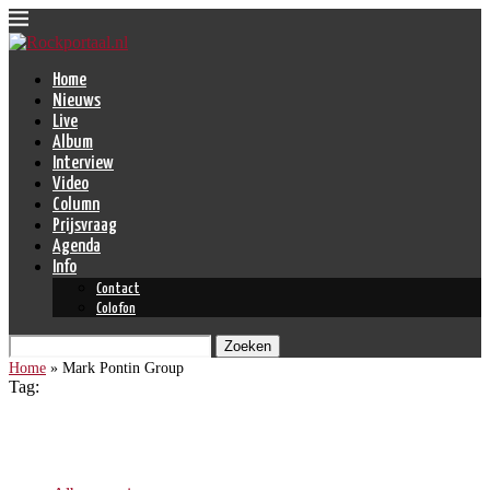
Home
Nieuws
Live
Album
Interview
Video
Column
Prijsvraag
Agenda
Info
Contact
Colofon
Zoeken
Home
»
Mark Pontin Group
Tag:
Mark Pontin Group