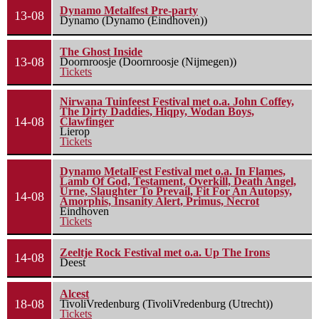
Dynamo Metalfest Pre-party
13-08
Dynamo (Dynamo (Eindhoven))
The Ghost Inside
13-08
Doornroosje (Doornroosje (Nijmegen))
Tickets
Nirwana Tuinfeest Festival met o.a. John Coffey,
The Dirty Daddies, Hiqpy, Wodan Boys,
14-08
Clawfinger
Lierop
Tickets
Dynamo MetalFest Festival met o.a. In Flames,
Lamb Of God, Testament, Overkill, Death Angel,
Urne, Slaughter To Prevail, Fit For An Autopsy,
14-08
Amorphis, Insanity Alert, Primus, Necrot
Eindhoven
Tickets
Zeeltje Rock Festival met o.a. Up The Irons
14-08
Deest
Alcest
18-08
TivoliVredenburg (TivoliVredenburg (Utrecht))
Tickets