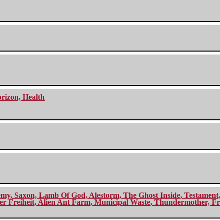
orizon, Health
my, Saxon, Lamb Of God, Alestorm, The Ghost Inside, Testament, A
r Freiheit, Alien Ant Farm, Municipal Waste, Thundermother, Fro