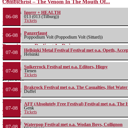
Combichrist – The Venom In The Mouth Of...
1 augustus 2026
Igorrr + HEALTH
06-08
013 (013 (Tilburg))
Tickets
Lunatic Soul – Transition II
Panzerfaust
29 juli 2026
06-08
Poppodium Volt (Poppodium Volt (Sittard))
Boneripper – Radiant In Ruin
Hellsinki Metal Festival Festival met o.a. Opeth, Ac
07-08
Helsinki
27 juli 2026
Suikerrock Festival met o.a. Editors, Hiqpy
Waterparks – Jinx
07-08
Tienen
Tickets
26 juli 2026
Brakrock Festival met o.a. The Casualties, Hot Wate
07-08
Wailin’ Storms – The Arsonist
Duffel
26 juli 2026
AFF (Absolutely Free Festival) Festival met o.a. Th
07-08
Genk
The Fifth Alliance – Stenahoria
Tickets
22 juli 2026
Waterpop Festival met o.a. Wodan Boys, Collignon
07-08