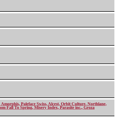
morphis, Paleface Swiss, Alcest, Orbit Culture, Northlane,
m Fall To Spring, Misery Index, Parasite inc., Groza