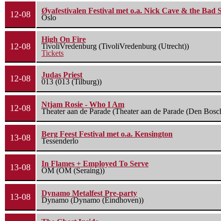
Øyafestivalen Festival met o.a. Nick Cave & the Bad 
12-08
Oslo
High On Fire
12-08
TivoliVredenburg (TivoliVredenburg (Utrecht))
Tickets
Judas Priest
12-08
013 (013 (Tilburg))
Ntjam Rosie - Who I Am
12-08
Theater aan de Parade (Theater aan de Parade (Den Bosc
Berg Feest Festival met o.a. Kensington
13-08
Tessenderlo
In Flames + Employed To Serve
13-08
OM (OM (Seraing))
Dynamo Metalfest Pre-party
13-08
Dynamo (Dynamo (Eindhoven))