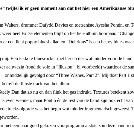
” twijfel ik er geen moment aan dat het hier een Amerikaanse blues
Alun Walters, drummer Dafydd Davies en toetseniste Ayesha Pontin, en 
eer heel Britse elementen blijft op het hele album hoorbaar. “Chang
r een licht poppy bluesballad en “Delirious” is een heavy blues waar 
 mij. Een lekkere bluesrocker met her en der wat minder voor de hand 
ijker aanwezig (rond de solo in “Illusion”, bijvoorbeeld) waardoor de 
” – onmiddellijk gevolgd door “Three Wishes, Part 2”. Mij doet Part 1
betreft de fijnste track van het album.
eely Dan dat zo nu en dan flink het gas indrukt. Textures betekent zov
t is even wennen, maar Pontin én de rest van de band zijn ook echt van
de trackvolgorde was het begin wat minder fragmentarisch geweest. Toch
 geworden.
aar met een paar goed gekozen voorprogramma-slots zou deze band mo