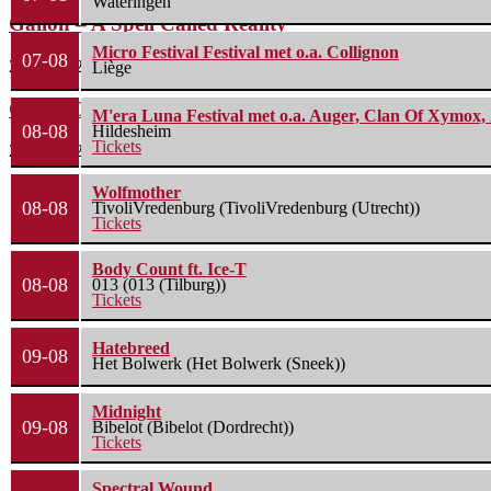
Wateringen
Gallon – A Spell Called Reality
Micro Festival Festival met o.a. Collignon
07-08
22 juli 2026
Liège
Green Carnation – A Dark Poem II: Sanguis
M'era Luna Festival met o.a. Auger, Clan Of Xymox, 
08-08
Hildesheim
Tickets
20 juli 2026
Wolfmother
08-08
TivoliVredenburg (TivoliVredenburg (Utrecht))
Tickets
Body Count ft. Ice-T
08-08
013 (013 (Tilburg))
Tickets
Hatebreed
09-08
Het Bolwerk (Het Bolwerk (Sneek))
Midnight
09-08
Bibelot (Bibelot (Dordrecht))
Tickets
Spectral Wound