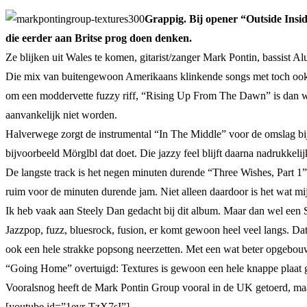
Grappig. Bij opener “Outside Inside
die eerder aan Britse prog doen denken.
Ze blijken uit Wales te komen, gitarist/zanger Mark Pontin, bassist 
Die mix van buitengewoon Amerikaans klinkende songs met toch ook w
om een moddervette fuzzy riff, “Rising Up From The Dawn” is dan wee
aanvankelijk niet worden.
Halverwege zorgt de instrumental “In The Middle” voor de omslag bij
bijvoorbeeld Mörglbl dat doet. Die jazzy feel blijft daarna nadrukkel
De langste track is het negen minuten durende “Three Wishes, Part 1
ruim voor de minuten durende jam. Niet alleen daardoor is het wat mij 
Ik heb vaak aan Steely Dan gedacht bij dit album. Maar dan wel een St
Jazzpop, fuzz, bluesrock, fusion, er komt gewoon heel veel langs. Da
ook een hele strakke popsong neerzetten. Met een wat beter opgebouw
“Going Home” overtuigd: Textures is gewoon een hele knappe plaat
Vooralsnog heeft de Mark Pontin Group vooral in de UK getoerd, m
[youtube id=”1evr-TzX7sI”]