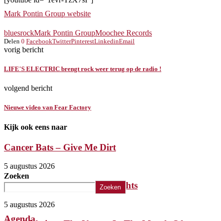
Mark Pontin Group website
bluesrock
Mark Pontin Group
Moochee Records
Delen
0
Facebook
Twitter
Pinterest
Linkedin
Email
vorig bericht
LIFE'S ELECTRIC brengt rock weer terug op de radio !
volgend bericht
Nieuwe video van Fear Factory
Kijk ook eens naar
Cancer Bats – Give Me Dirt
5 augustus 2026
Zoeken
The Iron Roses – Molotov Nights
Zoeken
5 augustus 2026
Agenda