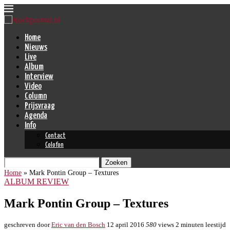
Home
Nieuws
Live
Album
Interview
Video
Column
Prijsvraag
Agenda
Info
Contact
Colofon
Zoeken
Home
»
Mark Pontin Group – Textures
ALBUM REVIEW
Mark Pontin Group – Textures
geschreven door
Eric van den Bosch
12 april 2016
580
views
2 minuten leestijd