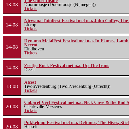
The Ghost Inside
13-08
Doornroosje (Doornroosje (Nijmegen))
Tickets
Nirwana Tuinfeest Festival met o.a. John Coffey, Th
14-08
Lierop
Tickets
Dynamo MetalFest Festival met o.a. In Flames, Lamb O
Necrot
14-08
Eindhoven
Tickets
Zeeltje Rock Festival met o.a. Up The Irons
14-08
Deest
Alcest
18-08
TivoliVredenburg (TivoliVredenburg (Utrecht))
Tickets
Cabaret Vert Festival met o.a. Nick Cave & the Bad S
20-08
Charleville-Mézières
Tickets
Pukkelpop Festival met o.a. Deftones, The Hives, Sti
20-08
Hasselt