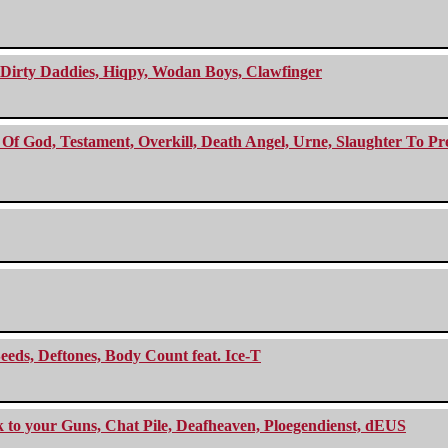
e Dirty Daddies, Hiqpy, Wodan Boys, Clawfinger
f God, Testament, Overkill, Death Angel, Urne, Slaughter To Prev
eeds, Deftones, Body Count feat. Ice-T
ck to your Guns, Chat Pile, Deafheaven, Ploegendienst, dEUS