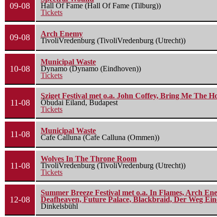
09-08
Hall Of Fame (Hall Of Fame (Tilburg))
Tickets
Arch Enemy
09-08
TivoliVredenburg (TivoliVredenburg (Utrecht))
Municipal Waste
10-08
Dynamo (Dynamo (Eindhoven))
Tickets
Sziget Festival met o.a. John Coffey, Bring Me The H
11-08
Óbudai Eiland, Budapest
Tickets
Municipal Waste
11-08
Cafe Calluna (Cafe Calluna (Ommen))
Wolves In The Throne Room
11-08
TivoliVredenburg (TivoliVredenburg (Utrecht))
Tickets
Summer Breeze Festival met o.a. In Flames, Arch Ene
12-08
Deafheaven, Future Palace, Blackbraid, Der Weg Eine
Dinkelsbühl