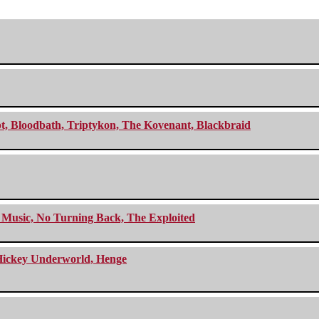
cept, Bloodbath, Triptykon, The Kovenant, Blackbraid
r Music, No Turning Back, The Exploited
e Hickey Underworld, Henge