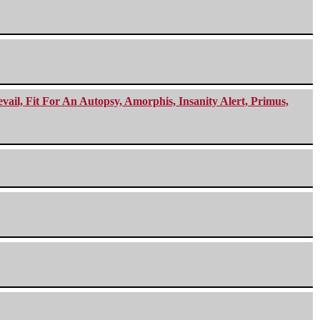
ail, Fit For An Autopsy, Amorphis, Insanity Alert, Primus,