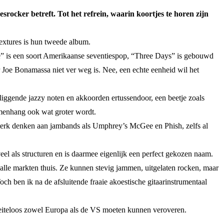
rocker betreft. Tot het refrein, waarin koortjes te horen zijn
Textures is hun tweede album.
e” is een soort Amerikaanse seventiespop, “Three Days” is gebouwd
Joe Bonamassa niet ver weg is. Nee, een echte eenheid wil het
liggende jazzy noten en akkoorden ertussendoor, een beetje zoals
samenhang ook wat groter wordt.
 sterk denken aan jambands als Umphrey’s McGee en Phish, zelfs al
eel als structuren en is daarmee eigenlijk een perfect gekozen naam.
 alle markten thuis. Ze kunnen stevig jammen, uitgelaten rocken, maar
 ben ik na de afsluitende fraaie akoestische gitaarinstrumentaal
eiteloos zowel Europa als de VS moeten kunnen veroveren.