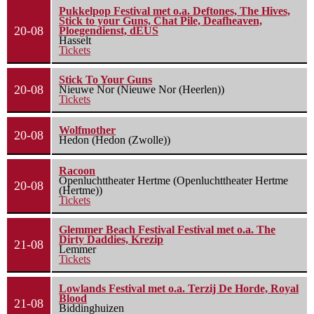
Pukkelpop Festival met o.a. Deftones, The Hives,
Stick to your Guns, Chat Pile, Deafheaven,
20-08
Ploegendienst, dEUS
Hasselt
Tickets
Stick To Your Guns
20-08
Nieuwe Nor (Nieuwe Nor (Heerlen))
Tickets
Wolfmother
20-08
Hedon (Hedon (Zwolle))
Racoon
Openluchttheater Hertme (Openluchttheater Hertme
20-08
(Hertme))
Tickets
Glemmer Beach Festival Festival met o.a. The
Dirty Daddies, Krezip
21-08
Lemmer
Tickets
Lowlands Festival met o.a. Terzij De Horde, Royal
Blood
21-08
Biddinghuizen