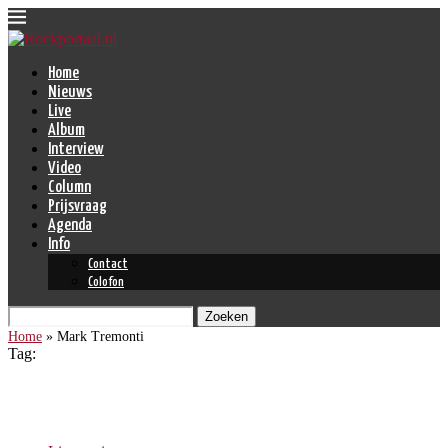
Home
Nieuws
Live
Album
Interview
Video
Column
Prijsvraag
Agenda
Info
Contact
Colofon
Zoeken
Home
»
Mark Tremonti
Tag:
Mark Tremonti