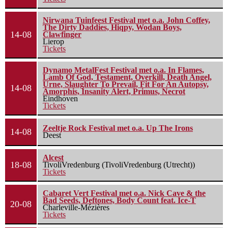
Nirwana Tuinfeest Festival met o.a. John Coffey,
The Dirty Daddies, Hiqpy, Wodan Boys,
14-08
Clawfinger
Lierop
Tickets
Dynamo MetalFest Festival met o.a. In Flames,
Lamb Of God, Testament, Overkill, Death Angel,
Urne, Slaughter To Prevail, Fit For An Autopsy,
14-08
Amorphis, Insanity Alert, Primus, Necrot
Eindhoven
Tickets
Zeeltje Rock Festival met o.a. Up The Irons
14-08
Deest
Alcest
18-08
TivoliVredenburg (TivoliVredenburg (Utrecht))
Tickets
Cabaret Vert Festival met o.a. Nick Cave & the
Bad Seeds, Deftones, Body Count feat. Ice-T
20-08
Charleville-Mézières
Tickets