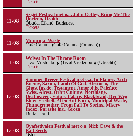
Tickets
Sziget Festival met o.a. John Coffey, Bring Me The
Horizon, Health
11-08
Óbudai Eiland, Budapest
Tickets
Municipal Waste
11-08
Cafe Calluna (Cafe Calluna (Ommen))
Wolves In The Throne Room
11-08
TivoliVredenburg (TivoliVredenburg (Utrecht))
Tickets
Summer Breeze Festival met o.a. In Flames, Arch
Enemy, Saxon, Lamb Of God, Alestorm, The
Ghost Inside, Testament, Amorphis, Paleface
Swiss, Alcest, Orbit Culture, Northlane,
12-08
Deafheaven, Future Palace, Blackbraid, Der Weg
Einer Freiheit, Alien Ant Farm, Municipal Waste,
Thundermother, From Fall To Spring, Misery
Index, Parasite inc., Groza
Dinkelsbühl
Øyafestivalen Festival met o.a. Nick Cave & the
12-08
Bad Seeds
Oslo