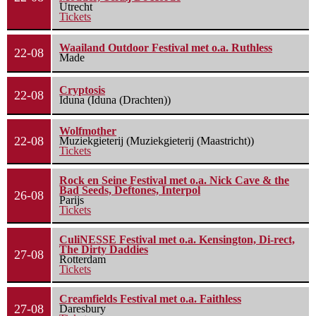
Utrecht
Tickets
Waailand Outdoor Festival met o.a. Ruthless
22-08
Made
Cryptosis
22-08
Iduna (Iduna (Drachten))
Wolfmother
22-08
Muziekgieterij (Muziekgieterij (Maastricht))
Tickets
Rock en Seine Festival met o.a. Nick Cave & the
Bad Seeds, Deftones, Interpol
26-08
Parijs
Tickets
CuliNESSE Festival met o.a. Kensington, Di-rect,
The Dirty Daddies
27-08
Rotterdam
Tickets
Creamfields Festival met o.a. Faithless
27-08
Daresbury