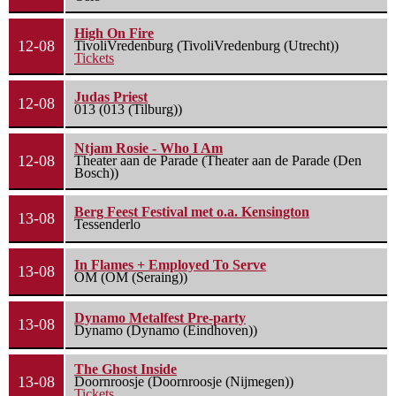
High On Fire
12-08
TivoliVredenburg (TivoliVredenburg (Utrecht))
Tickets
Judas Priest
12-08
013 (013 (Tilburg))
Ntjam Rosie - Who I Am
12-08
Theater aan de Parade (Theater aan de Parade (Den
Bosch))
Berg Feest Festival met o.a. Kensington
13-08
Tessenderlo
In Flames + Employed To Serve
13-08
OM (OM (Seraing))
Dynamo Metalfest Pre-party
13-08
Dynamo (Dynamo (Eindhoven))
The Ghost Inside
13-08
Doornroosje (Doornroosje (Nijmegen))
Tickets