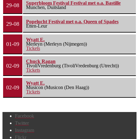
Superbloom Festival Festival met o.a. Bastille
29-08
Munchen, Duitsland
Popelucht Festival met o.a. Queen of Spades
29-08
Etten-Leur
Wyatt E.
01-09
Merleyn (Merleyn (Nijmegen))
Tickets
Chuck Ragan
02-09
TivoliVredenburg (TivoliVredenburg (Utrecht))
Tickets
Wyatt E.
02-09
Musicon (Musicon (Den Haag))
Tickets
Facebook
Twitter
Instagram
Flickr