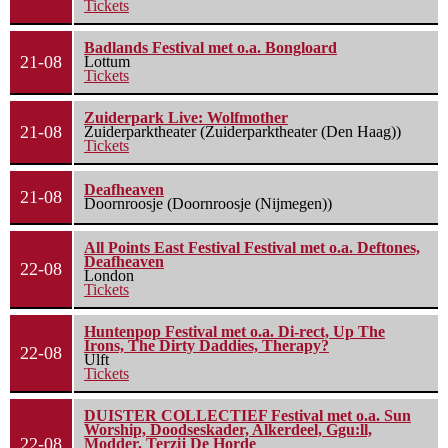
Tickets
Badlands Festival met o.a. Bongloard
21-08
Lottum
Tickets
Zuiderpark Live: Wolfmother
21-08
Zuiderparktheater (Zuiderparktheater (Den Haag))
Tickets
Deafheaven
21-08
Doornroosje (Doornroosje (Nijmegen))
All Points East Festival Festival met o.a. Deftones,
Deafheaven
22-08
London
Tickets
Huntenpop Festival met o.a. Di-rect, Up The
Irons, The Dirty Daddies, Therapy?
22-08
Ulft
Tickets
DUISTER COLLECTIEF Festival met o.a. Sun
Worship, Doodseskader, Alkerdeel, Ggu:ll,
22-08
Modder, Terzij De Horde