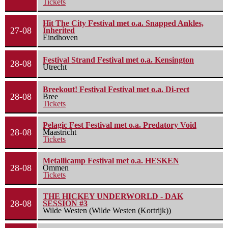
Tickets
Hit The City Festival met o.a. Snapped Ankles,
27-08
Inherited
Eindhoven
Festival Strand Festival met o.a. Kensington
28-08
Utrecht
Breekout! Festival Festival met o.a. Di-rect
28-08
Bree
Tickets
Pelagic Fest Festival met o.a. Predatory Void
28-08
Maastricht
Tickets
Metallicamp Festival met o.a. HESKEN
28-08
Ommen
Tickets
THE HICKEY UNDERWORLD - DAK
28-08
SESSION #3
Wilde Westen (Wilde Westen (Kortrijk))