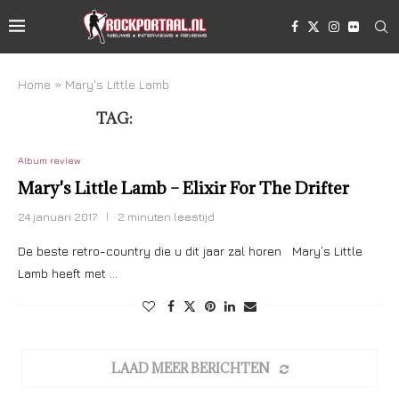
Home
»
Mary's Little Lamb
TAG:
MARY’S LITTLE LAMB
Album review
Mary's Little Lamb – Elixir For The Drifter
24 januari 2017
2 minuten leestijd
De beste retro-country die u dit jaar zal horen Mary’s Little
Lamb heeft met …
LAAD MEER BERICHTEN