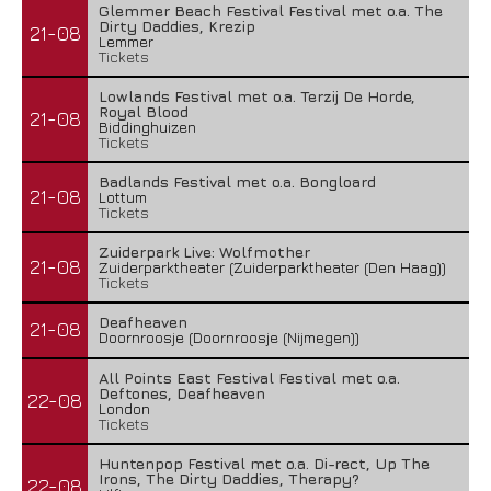
Glemmer Beach Festival Festival met o.a. The
Dirty Daddies, Krezip
21-08
Lemmer
Tickets
The Fifth Alliance – Stenahoria
Lowlands Festival met o.a. Terzij De Horde,
22 juli 2026
Royal Blood
21-08
Biddinghuizen
Tickets
Badlands Festival met o.a. Bongloard
21-08
Lottum
Tickets
Zuiderpark Live: Wolfmother
21-08
Zuiderparktheater (Zuiderparktheater (Den Haag))
Tickets
Deafheaven
21-08
Doornroosje (Doornroosje (Nijmegen))
All Points East Festival Festival met o.a.
Deftones, Deafheaven
22-08
London
Tickets
Gallon – A Spell Called Reality
Huntenpop Festival met o.a. Di-rect, Up The
22 juli 2026
Irons, The Dirty Daddies, Therapy?
22-08