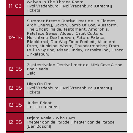
Wolves In The Throne Room
11-08
TivoliVredenburg (TivoliVredenburg (Utrecht))
Tickets
Summer Breeze Festival met o.a. In Flames,
Lunatic Soul – Transition II
Arch Enemy, Saxon, Lamb Of God, Alestorm,
The Ghost Inside, Testament, Amorphis,
29 juli 2026
Paleface Swiss, Alcest, Orbit Culture,
12-08
Northlane, Deafheaven, Future Palace,
Blackbraid, Der Weg Einer Freiheit, Alien Ant
Farm, Municipal Waste, Thundermother, From
Fall To Spring, Misery Index, Parasite inc., Groza
Dinkelsbühl
Øyafestivalen Festival met o.a. Nick Cave & the
12-08
Bad Seeds
Oslo
High On Fire
12-08
TivoliVredenburg (TivoliVredenburg (Utrecht))
Tickets
Judas Priest
12-08
013 (013 (Tilburg))
Ntjam Rosie - Who I Am
12-08
Boneripper – Radiant In Ruin
Theater aan de Parade (Theater aan de Parade
(Den Bosch))
27 juli 2026