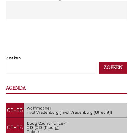
Zoeken
ZOEKEN
AGENDA
The Iron Roses – Molotov Nights
5 augustus 2026
Wolfmother
08-08
TivoliVredenburg (TivoliVredenburg (Utrecht))
Body Count ft. Ice-T
08-08
013 (013 (Tilburg))
Tickets