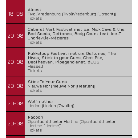
Alcest
18-08
TivoliVredenburg (TivoliVredenburg (Utrecht))
Tickets
Cabaret Vert Festival met o.a. Nick Cave & the
Bad Seeds, Deftones, Body Count feat. Ice-T
20-08
Charleville-Mézières
Tickets
Pukkelpop Festival met o.a. Deftones, The
Wailin’ Storms – The Arsonist
Hives, Stick to your Guns, Chat Pile,
20-08
Deafheaven, Ploegendienst, dEUS
26 juli 2026
Hasselt
Tickets
Stick To Your Guns
20-08
Nieuwe Nor (Nieuwe Nor (Heerlen))
Tickets
Wolfmother
20-08
Hedon (Hedon (Zwolle))
Racoon
Openluchttheater Hertme (Openluchttheater
20-08
Hertme (Hertme))
Tickets