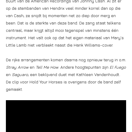
buurt van de American Recordings van Johnny Cash. Al zit er
op de stembanden van Hendrix veel minder korrel dan op die
van Cash, ze snijdt bij momenten net zo diep door merg en
been. Dat is de sterkte van deze band. De zang staat telkens
centraal, maar krijgt altijd mooi tegenspel van minstens één
instrument. Het valt ook op dat het eigen materiaal van Mary’s
Little Lamb niet verbleekt naast die Hank Williams-cover.
De rijke arrangementen komen daarna nog opnieuw terug in o.m.
Stray Arrow
en
Tell Me How
. Andere hoogtepunten zijn
El Fuego
en
Saguaro
, een beklijvend duet met Kathleen Vandenhoudt.
De clip voor Hold Your Horses is overigens door de band zelf
gemaakt.