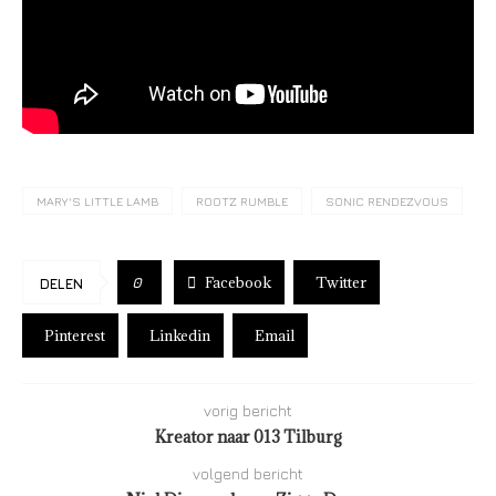
MARY'S LITTLE LAMB
ROOTZ RUMBLE
SONIC RENDEZVOUS
Facebook
Twitter
0
DELEN
Pinterest
Linkedin
Email
vorig bericht
Kreator naar 013 Tilburg
volgend bericht