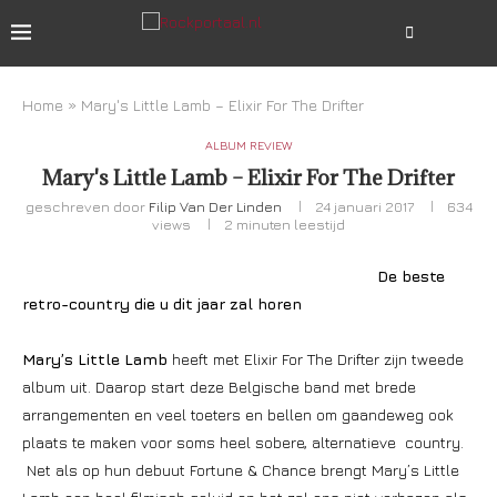
Home
»
Mary's Little Lamb – Elixir For The Drifter
ALBUM REVIEW
Mary's Little Lamb – Elixir For The Drifter
geschreven door
Filip Van Der Linden
24 januari 2017
634
views
2 minuten leestijd
De beste
retro-country die u dit jaar zal horen
Mary’s Little Lamb
heeft met Elixir For The Drifter zijn tweede
album uit. Daarop start deze Belgische band met brede
arrangementen en veel toeters en bellen om gaandeweg ook
plaats te maken voor soms heel sobere, alternatieve country.
Net als op hun debuut Fortune & Chance brengt Mary’s Little