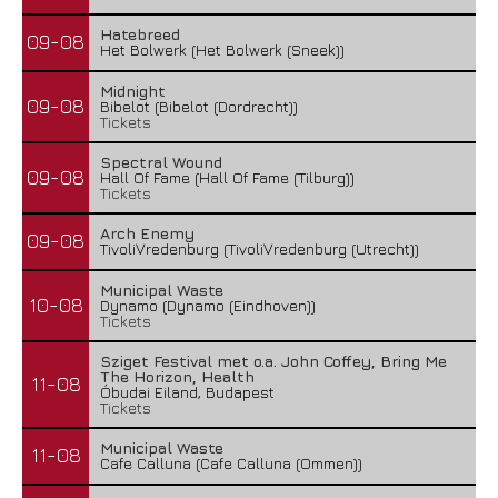
Hatebreed
09-08
Het Bolwerk (Het Bolwerk (Sneek))
Midnight
09-08
Bibelot (Bibelot (Dordrecht))
Tickets
Spectral Wound
09-08
Hall Of Fame (Hall Of Fame (Tilburg))
Tickets
Combichrist – The Venom In The Mouth Of...
Arch Enemy
09-08
1 augustus 2026
TivoliVredenburg (TivoliVredenburg (Utrecht))
Municipal Waste
10-08
Dynamo (Dynamo (Eindhoven))
Tickets
Sziget Festival met o.a. John Coffey, Bring Me
The Horizon, Health
11-08
Óbudai Eiland, Budapest
Tickets
Municipal Waste
11-08
Cafe Calluna (Cafe Calluna (Ommen))