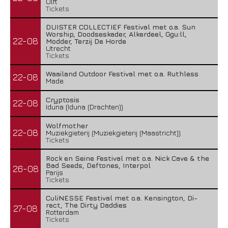
Ulft
Tickets
DUISTER COLLECTIEF Festival met o.a. Sun
Worship, Doodseskader, Alkerdeel, Ggu:ll,
22-08
Modder, Terzij De Horde
Utrecht
Tickets
Waailand Outdoor Festival met o.a. Ruthless
22-08
Made
Cryptosis
22-08
Iduna (Iduna (Drachten))
Wolfmother
22-08
Muziekgieterij (Muziekgieterij (Maastricht))
Tickets
Green Carnation – A Dark Poem II: Sanguis
Rock en Seine Festival met o.a. Nick Cave & the
20 juli 2026
Bad Seeds, Deftones, Interpol
26-08
Parijs
Tickets
CuliNESSE Festival met o.a. Kensington, Di-
rect, The Dirty Daddies
27-08
Rotterdam
Tickets