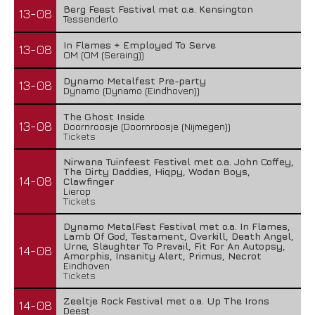
Berg Feest Festival met o.a. Kensington
13-08
Tessenderlo
In Flames + Employed To Serve
13-08
OM (OM (Seraing))
Dynamo Metalfest Pre-party
13-08
Dynamo (Dynamo (Eindhoven))
The Ghost Inside
13-08
Doornroosje (Doornroosje (Nijmegen))
Tickets
Nirwana Tuinfeest Festival met o.a. John Coffey,
The Dirty Daddies, Hiqpy, Wodan Boys,
14-08
Clawfinger
Lierop
Tickets
Waterparks – Jinx
Dynamo MetalFest Festival met o.a. In Flames,
26 juli 2026
Lamb Of God, Testament, Overkill, Death Angel,
Urne, Slaughter To Prevail, Fit For An Autopsy,
14-08
Amorphis, Insanity Alert, Primus, Necrot
Eindhoven
Tickets
Zeeltje Rock Festival met o.a. Up The Irons
14-08
Deest