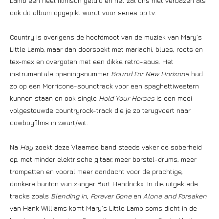
Lamb een heel filmisch geluid en het zal ons niet verbazen als
ook dit album opgepikt wordt voor series op tv.
Country is overigens de hoofdmoot van de muziek van Mary’s
Little Lamb, maar dan doorspekt met mariachi, blues, roots en
tex-mex en overgoten met een dikke retro-saus. Het
instrumentale openingsnummer
Bound For New Horizons
had
zo op een Morricone-soundtrack voor een spaghettiwestern
kunnen staan en ook single
Hold Your Horses
is een mooi
volgestouwde countryrock-track die je zo terugvoert naar
cowboyfilms in zwart/wit.
Na
Hay
zoekt deze Vlaamse band steeds vaker de soberheid
op, met minder elektrische gitaar, meer borstel-drums, meer
trompetten en vooral meer aandacht voor de prachtige,
donkere bariton van zanger Bart Hendrickx. In die uitgeklede
tracks zoals
Blending In, Forever Gone
en
Alone and Forsaken
van Hank Williams komt Mary’s Little Lamb soms dicht in de