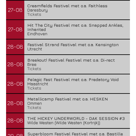
Creamfields Festival met o.a. Faithless
27-08
Daresbury
Tickets
Hit The City Festival met o.a. Snapped Ankles,
27-08
Inherited
Eindhoven
Festival Strand Festival met o.a. Kensington
28-08
Utrecht
Breekout! Festival Festival met o.a. Di-rect
28-08
Bree
Tickets
Pelagic Fest Festival met o.a. Predatory Void
28-08
Maastricht
Tickets
Metallicamp Festival met o.a. HESKEN
28-08
Ommen
Tickets
THE HICKEY UNDERWORLD - DAK SESSION #3
28-08
Wilde Westen (Wilde Westen (Kortrijk))
Superbloom Festival Festival met o.a. Bastille
29-08