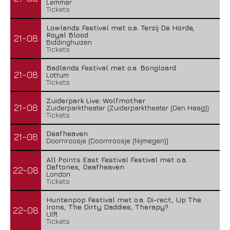
Lemmer
Tickets
Lowlands Festival met o.a. Terzij De Horde,
Royal Blood
21-08
Biddinghuizen
Tickets
Badlands Festival met o.a. Bongloard
21-08
Lottum
Tickets
Zuiderpark Live: Wolfmother
21-08
Zuiderparktheater (Zuiderparktheater (Den Haag))
Tickets
Deafheaven
21-08
Doornroosje (Doornroosje (Nijmegen))
All Points East Festival Festival met o.a.
Deftones, Deafheaven
22-08
London
Tickets
Huntenpop Festival met o.a. Di-rect, Up The
Irons, The Dirty Daddies, Therapy?
22-08
Ulft
Tickets