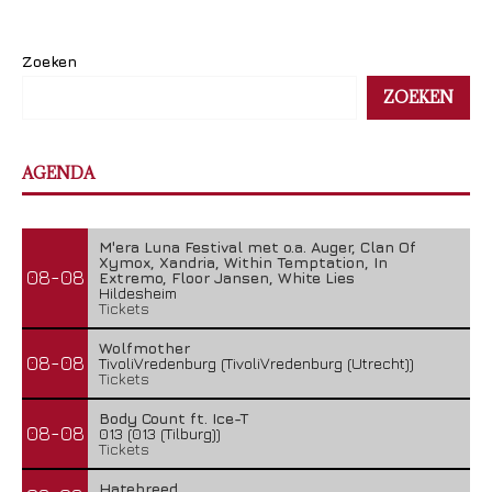
Zoeken
ZOEKEN
AGENDA
M'era Luna Festival met o.a. Auger, Clan Of
Xymox, Xandria, Within Temptation, In
08-08
Extremo, Floor Jansen, White Lies
Hildesheim
Tickets
Wolfmother
08-08
TivoliVredenburg (TivoliVredenburg (Utrecht))
Tickets
Body Count ft. Ice-T
08-08
013 (013 (Tilburg))
Tickets
Hatebreed