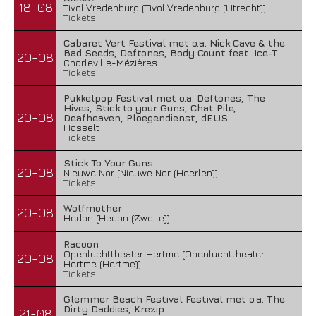
18-08
TivoliVredenburg (TivoliVredenburg (Utrecht))
Tickets
Cabaret Vert Festival met o.a. Nick Cave & the
Bad Seeds, Deftones, Body Count feat. Ice-T
20-08
Charleville-Mézières
Tickets
Pukkelpop Festival met o.a. Deftones, The
Hives, Stick to your Guns, Chat Pile,
20-08
Deafheaven, Ploegendienst, dEUS
Hasselt
Tickets
Stick To Your Guns
20-08
Nieuwe Nor (Nieuwe Nor (Heerlen))
Tickets
Wolfmother
20-08
Hedon (Hedon (Zwolle))
Racoon
Openluchttheater Hertme (Openluchttheater
20-08
Hertme (Hertme))
Tickets
Glemmer Beach Festival Festival met o.a. The
Dirty Daddies, Krezip
21-08