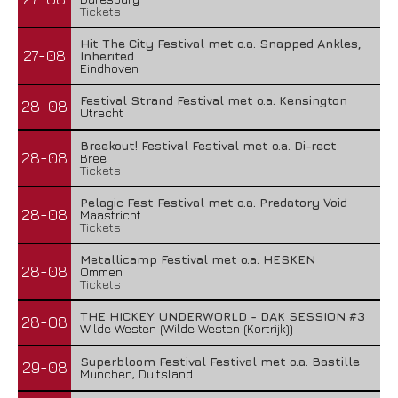
Tickets
Hit The City Festival met o.a. Snapped Ankles,
27-08
Inherited
Eindhoven
Festival Strand Festival met o.a. Kensington
28-08
Utrecht
Breekout! Festival Festival met o.a. Di-rect
28-08
Bree
Tickets
Pelagic Fest Festival met o.a. Predatory Void
28-08
Maastricht
Tickets
Metallicamp Festival met o.a. HESKEN
28-08
Ommen
Tickets
THE HICKEY UNDERWORLD - DAK SESSION #3
28-08
Wilde Westen (Wilde Westen (Kortrijk))
Superbloom Festival Festival met o.a. Bastille
29-08
Munchen, Duitsland