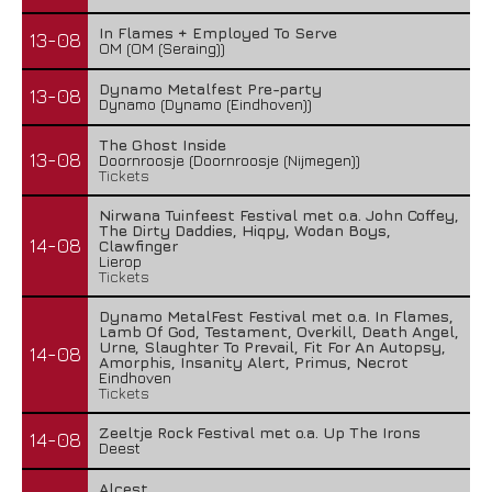
In Flames + Employed To Serve
13-08
OM (OM (Seraing))
Dynamo Metalfest Pre-party
13-08
Dynamo (Dynamo (Eindhoven))
The Ghost Inside
13-08
Doornroosje (Doornroosje (Nijmegen))
Tickets
Nirwana Tuinfeest Festival met o.a. John Coffey,
The Dirty Daddies, Hiqpy, Wodan Boys,
14-08
Clawfinger
Lierop
Tickets
Dynamo MetalFest Festival met o.a. In Flames,
Lamb Of God, Testament, Overkill, Death Angel,
Urne, Slaughter To Prevail, Fit For An Autopsy,
14-08
Amorphis, Insanity Alert, Primus, Necrot
Eindhoven
Tickets
Zeeltje Rock Festival met o.a. Up The Irons
14-08
Deest
Alcest