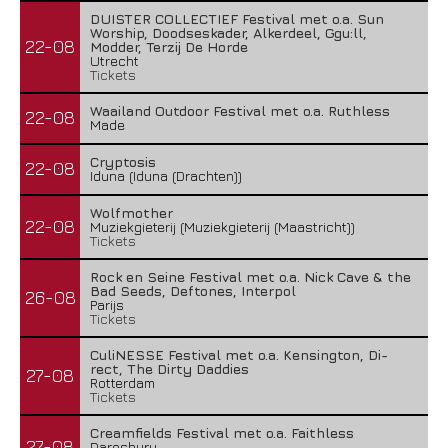
DUISTER COLLECTIEF Festival met o.a. Sun
Worship, Doodseskader, Alkerdeel, Ggu:ll,
22-08
Modder, Terzij De Horde
Utrecht
Tickets
Waailand Outdoor Festival met o.a. Ruthless
22-08
Made
Cryptosis
22-08
Iduna (Iduna (Drachten))
Wolfmother
22-08
Muziekgieterij (Muziekgieterij (Maastricht))
Tickets
Rock en Seine Festival met o.a. Nick Cave & the
Bad Seeds, Deftones, Interpol
26-08
Parijs
Tickets
CuliNESSE Festival met o.a. Kensington, Di-
rect, The Dirty Daddies
27-08
Rotterdam
Tickets
Creamfields Festival met o.a. Faithless
27-08
Daresbury