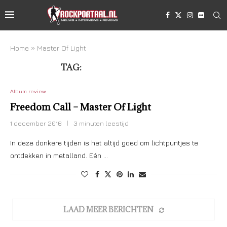
Home
»
Master Of Light
TAG:
MASTER OF LIGHT
Album review
Freedom Call – Master Of Light
1 december 2016
3 minuten leestijd
In deze donkere tijden is het altijd goed om lichtpuntjes te
ontdekken in metalland. Eén …
LAAD MEER BERICHTEN