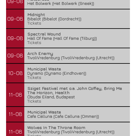
09-08
Het Bolwerk (Het Bolwerk (Sneek))
Midnight
09-08
Bibelot (Bibelot (Dordrecht))
Tickets
Spectral Wound
09-08
Hall Of Fame (Hall Of Fame (Tilburg))
Tickets
Arch Enemy
09-08
TivoliVredenburg (TivoliVredenburg (Utrecht))
Municipal Waste
10-08
Dynamo (Dynamo (Eindhoven))
Tickets
Sziget Festival met o.a. John Coffey, Bring Me
The Horizon, Health
11-08
Óbudai Eiland, Budapest
Tickets
Municipal Waste
11-08
Cafe Calluna (Cafe Calluna (Ommen))
Wolves In The Throne Room
11-08
TivoliVredenburg (TivoliVredenburg (Utrecht))
Tickets