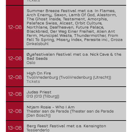
Summer Breeze Festival met o.a. In Flames,
Arch Enemy, Saxon, Lamb Of God, Alestorm,
The Ghost Inside, Testament, Amorphis,
Paleface Swiss, Alcest, Orbit Culture,
12-08
Northlane, Deafheaven, Future Palace,
Blackbraid, Der Weg Einer Freiheit, Alien Ant
Farm, Municipal Waste, Thundermother, From
Fall To Spring, Misery Index, Parasite inc., Groza
Dinkelsbühl
Øyafestivalen Festival met o.a. Nick Cave & the
12-08
Bad Seeds
Oslo
High On Fire
12-08
TivoliVredenburg (TivoliVredenburg (Utrecht))
Tickets
Judas Priest
12-08
013 (013 (Tilburg))
Ntjam Rosie - Who I Am
12-08
Theater aan de Parade (Theater aan de Parade
(Den Bosch))
Berg Feest Festival met o.a. Kensington
13-08
Tessenderlo