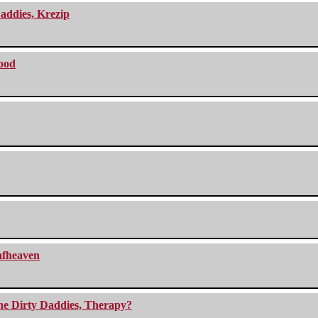
addies, Krezip
lood
eafheaven
The Dirty Daddies, Therapy?