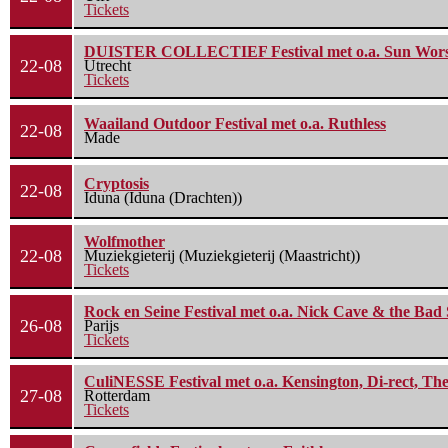
Tickets
DUISTER COLLECTIEF Festival met o.a. Sun Worship
22-08
Utrecht
Tickets
Waailand Outdoor Festival met o.a. Ruthless
22-08
Made
Cryptosis
22-08
Iduna (Iduna (Drachten))
Wolfmother
22-08
Muziekgieterij (Muziekgieterij (Maastricht))
Tickets
Rock en Seine Festival met o.a. Nick Cave & the Bad 
26-08
Parijs
Tickets
CuliNESSE Festival met o.a. Kensington, Di-rect, Th
27-08
Rotterdam
Tickets