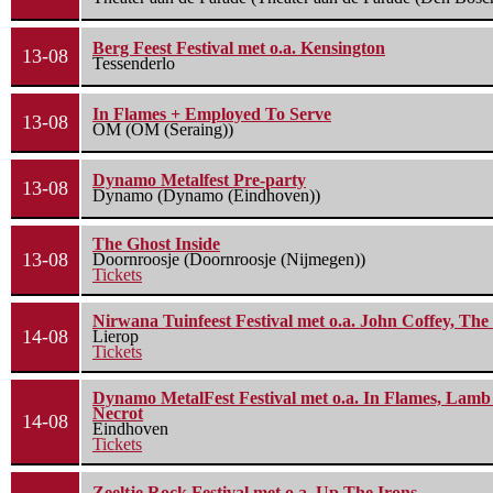
Berg Feest Festival met o.a. Kensington
13-08
Tessenderlo
In Flames + Employed To Serve
13-08
OM (OM (Seraing))
Dynamo Metalfest Pre-party
13-08
Dynamo (Dynamo (Eindhoven))
The Ghost Inside
13-08
Doornroosje (Doornroosje (Nijmegen))
Tickets
Nirwana Tuinfeest Festival met o.a. John Coffey, Th
14-08
Lierop
Tickets
Dynamo MetalFest Festival met o.a. In Flames, Lamb O
Necrot
14-08
Eindhoven
Tickets
Zeeltje Rock Festival met o.a. Up The Irons