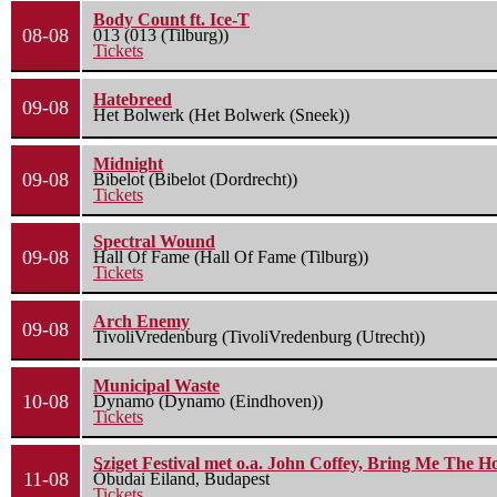
Body Count ft. Ice-T
08-08
013 (013 (Tilburg))
Tickets
Hatebreed
09-08
Het Bolwerk (Het Bolwerk (Sneek))
Midnight
09-08
Bibelot (Bibelot (Dordrecht))
Tickets
Spectral Wound
09-08
Hall Of Fame (Hall Of Fame (Tilburg))
Tickets
Arch Enemy
09-08
TivoliVredenburg (TivoliVredenburg (Utrecht))
Municipal Waste
10-08
Dynamo (Dynamo (Eindhoven))
Tickets
Sziget Festival met o.a. John Coffey, Bring Me The H
11-08
Óbudai Eiland, Budapest
Tickets