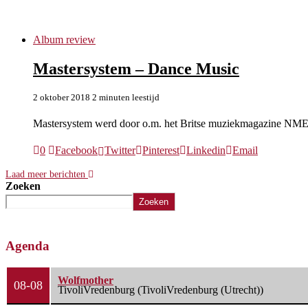
Mastersystem
Album review
Mastersystem – Dance Music
2 oktober 2018
2 minuten leestijd
Mastersystem werd door o.m. het Britse muziekmagazine NME a
0
Facebook
Twitter
Pinterest
Linkedin
Email
Laad meer berichten
Zoeken
Zoeken
Agenda
Wolfmother
08-08
TivoliVredenburg (TivoliVredenburg (Utrecht))