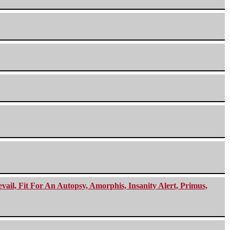
ail, Fit For An Autopsy, Amorphis, Insanity Alert, Primus,