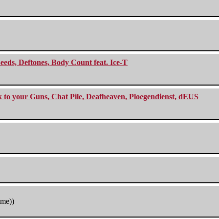
eeds, Deftones, Body Count feat. Ice-T
ck to your Guns, Chat Pile, Deafheaven, Ploegendienst, dEUS
tme))