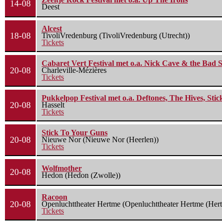
14-08
Deest
Alcest
18-08
TivoliVredenburg (TivoliVredenburg (Utrecht))
Tickets
Cabaret Vert Festival met o.a. Nick Cave & the Bad S
20-08
Charleville-Mézières
Tickets
Pukkelpop Festival met o.a. Deftones, The Hives, Sti
20-08
Hasselt
Tickets
Stick To Your Guns
20-08
Nieuwe Nor (Nieuwe Nor (Heerlen))
Tickets
Wolfmother
20-08
Hedon (Hedon (Zwolle))
Racoon
20-08
Openluchttheater Hertme (Openluchttheater Hertme (Her
Tickets