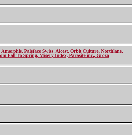
morphis, Paleface Swiss, Alcest, Orbit Culture, Northlane,
m Fall To Spring, Misery Index, Parasite inc., Groza