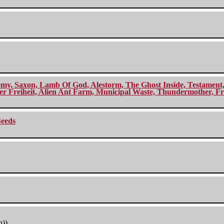
my, Saxon, Lamb Of God, Alestorm, The Ghost Inside, Testament, A
r Freiheit, Alien Ant Farm, Municipal Waste, Thundermother, Fro
Seeds
h))