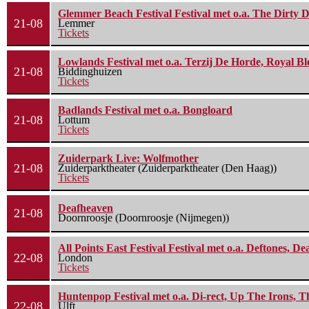
Glemmer Beach Festival Festival met o.a. The Dirty D
21-08
Lemmer
Tickets
Lowlands Festival met o.a. Terzij De Horde, Royal B
21-08
Biddinghuizen
Tickets
Badlands Festival met o.a. Bongloard
21-08
Lottum
Tickets
Zuiderpark Live: Wolfmother
21-08
Zuiderparktheater (Zuiderparktheater (Den Haag))
Tickets
Deafheaven
21-08
Doornroosje (Doornroosje (Nijmegen))
All Points East Festival Festival met o.a. Deftones, D
22-08
London
Tickets
Huntenpop Festival met o.a. Di-rect, Up The Irons, 
22-08
Ulft