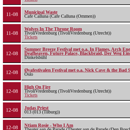
Municipal Waste
11-08
Cafe Calluna (Cafe Calluna (Ommen))
Wolves In The Throne Room
11-08
TivoliVredenburg (TivoliVredenburg (Utrecht))
Tickets
Summer Breeze Festival met o.a. In Flames, Arch Ene
12-08
Deafheaven, Future Palace, Blackbraid, Der Weg Eine
Dinkelsbühl
Øyafestivalen Festival met o.a. Nick Cave & the Bad 
12-08
Oslo
High On Fire
12-08
TivoliVredenburg (TivoliVredenburg (Utrecht))
Tickets
Judas Priest
12-08
013 (013 (Tilburg))
Ntjam Rosie - Who I Am
12-08
Theater aan de Parade (Theater aan de Parade (Den Bosc