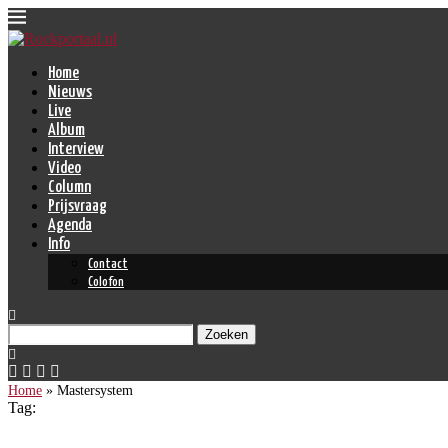
Home
Nieuws
Live
Album
Interview
Video
Column
Prijsvraag
Agenda
Info
Contact
Colofon
Zoeken
Home
»
Mastersystem
Tag: