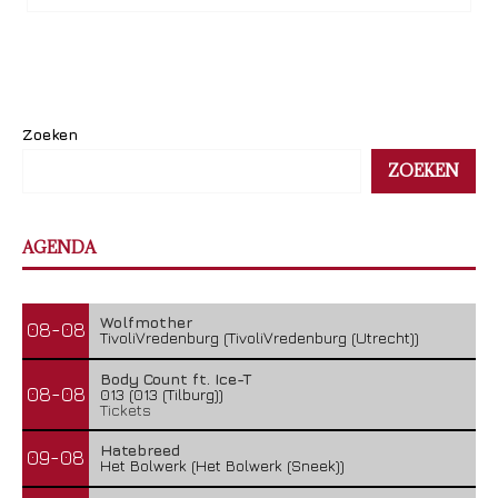
Zoeken
ZOEKEN
AGENDA
Wolfmother
08-08
TivoliVredenburg (TivoliVredenburg (Utrecht))
Body Count ft. Ice-T
08-08
013 (013 (Tilburg))
Tickets
Hatebreed
09-08
Het Bolwerk (Het Bolwerk (Sneek))