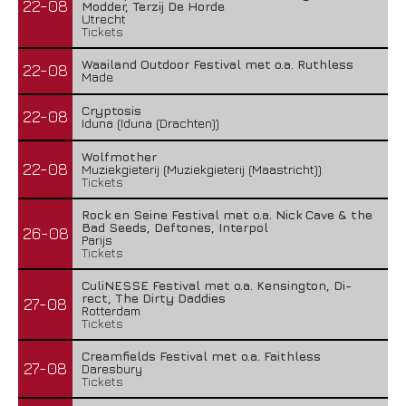
22-08
Modder, Terzij De Horde
Utrecht
Tickets
Waailand Outdoor Festival met o.a. Ruthless
22-08
Made
Cryptosis
22-08
Iduna (Iduna (Drachten))
Wolfmother
22-08
Muziekgieterij (Muziekgieterij (Maastricht))
Tickets
Rock en Seine Festival met o.a. Nick Cave & the
Bad Seeds, Deftones, Interpol
26-08
Parijs
Tickets
CuliNESSE Festival met o.a. Kensington, Di-
rect, The Dirty Daddies
27-08
Rotterdam
Tickets
Creamfields Festival met o.a. Faithless
27-08
Daresbury
Tickets