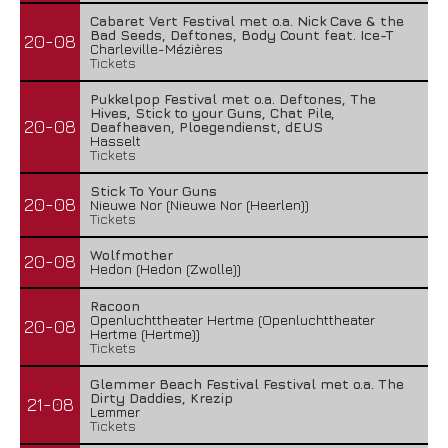
Cabaret Vert Festival met o.a. Nick Cave & the
Bad Seeds, Deftones, Body Count feat. Ice-T
20-08
Charleville-Mézières
Tickets
Pukkelpop Festival met o.a. Deftones, The
Hives, Stick to your Guns, Chat Pile,
20-08
Deafheaven, Ploegendienst, dEUS
Hasselt
Tickets
Stick To Your Guns
20-08
Nieuwe Nor (Nieuwe Nor (Heerlen))
Tickets
Wolfmother
20-08
Hedon (Hedon (Zwolle))
Racoon
Openluchttheater Hertme (Openluchttheater
20-08
Hertme (Hertme))
Tickets
Glemmer Beach Festival Festival met o.a. The
Dirty Daddies, Krezip
21-08
Lemmer
Tickets