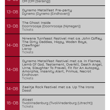
OM (OM (Seraing))
Dynamo Metalfest Pre-party
13-08
Dynamo (Dynamo (Eindhoven))
The Ghost Inside
13-08
Doornroosje (Doornroosje (Nijmegen))
Tickets
Nirwana Tuinfeest Festival met o.a. John Coffey,
The Dirty Daddies, Hiqpy, Wodan Boys,
14-08
Clawfinger
Lierop
Tickets
Dynamo MetalFest Festival met o.a. In Flames,
Lamb Of God, Testament, Overkill, Death Angel,
Urne, Slaughter To Prevail, Fit For An Autopsy,
14-08
Amorphis, Insanity Alert, Primus, Necrot
Eindhoven
Tickets
Zeeltje Rock Festival met o.a. Up The Irons
14-08
Deest
Alcest
18-08
TivoliVredenburg (TivoliVredenburg (Utrecht))
Tickets