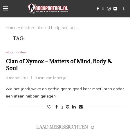
Home
»
matters of mind body and soul
TAG:
MATTERS OF MIND BODY AND SOUL
Album review
Clan of Xymox – Matters of Mind, Body &
Soul
9 maart 2014
3 minuten leestijd
Wie het (dark)wave en gothic genre goed kent moet jaren onder
een steen hebben gelegen …
LAAD MEER BERICHTEN