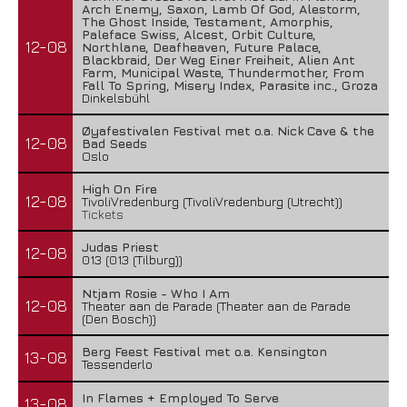
Arch Enemy, Saxon, Lamb Of God, Alestorm,
The Ghost Inside, Testament, Amorphis,
Paleface Swiss, Alcest, Orbit Culture,
12-08
Northlane, Deafheaven, Future Palace,
Blackbraid, Der Weg Einer Freiheit, Alien Ant
Farm, Municipal Waste, Thundermother, From
Fall To Spring, Misery Index, Parasite inc., Groza
Dinkelsbühl
Øyafestivalen Festival met o.a. Nick Cave & the
12-08
Bad Seeds
Oslo
High On Fire
12-08
TivoliVredenburg (TivoliVredenburg (Utrecht))
Tickets
Judas Priest
12-08
013 (013 (Tilburg))
Ntjam Rosie - Who I Am
12-08
Theater aan de Parade (Theater aan de Parade
(Den Bosch))
Berg Feest Festival met o.a. Kensington
13-08
Tessenderlo
In Flames + Employed To Serve
13-08