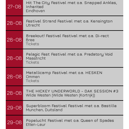
Hit The City Festival met o.a. Snapped Ankles,
27-08
Inherited
Eindhoven
Festival Strand Festival met o.a. Kensington
28-08
Utrecht
Breekout! Festival Festival met o.a. Di-rect
28-08
Bree
Tickets
Pelagic Fest Festival met o.a. Predatory Void
28-08
Maastricht
Tickets
Metallicamp Festival met o.a. HESKEN
28-08
Ommen
Tickets
THE HICKEY UNDERWORLD - DAK SESSION #3
28-08
Wilde Westen (Wilde Westen (Kortrijk))
Superbloom Festival Festival met o.a. Bastille
29-08
Munchen, Duitsland
Popelucht Festival met o.a. Queen of Spades
29-08
Etten-Leur