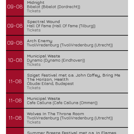
Midnight
09-08
Bibelot (Bibelot (Dordrecht))
Tickets
Spectral Wound
09-08
Hall Of Fame (Hall Of Fame (Tilburg))
Tickets
Arch Enemy
09-08
TivoliVredenburg (TivoliVredenburg (Utrecht))
Municipal Waste
10-08
Dynamo (Dynamo (Eindhoven))
Tickets
Sziget Festival met o.a. John Coffey, Bring Me
The Horizon, Health
11-08
Óbudai Eiland, Budapest
Tickets
Municipal Waste
11-08
Cafe Calluna (Cafe Calluna (Ommen))
Wolves In The Throne Room
11-08
TivoliVredenburg (TivoliVredenburg (Utrecht))
Tickets
Summer Breeze Festival met o.a. In Flames,