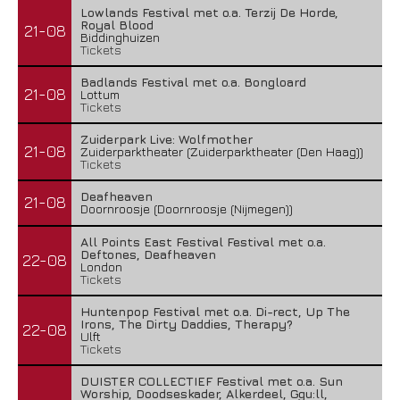
Lowlands Festival met o.a. Terzij De Horde,
Royal Blood
21-08
Biddinghuizen
Tickets
Badlands Festival met o.a. Bongloard
21-08
Lottum
Tickets
Zuiderpark Live: Wolfmother
21-08
Zuiderparktheater (Zuiderparktheater (Den Haag))
Tickets
Deafheaven
21-08
Doornroosje (Doornroosje (Nijmegen))
All Points East Festival Festival met o.a.
Deftones, Deafheaven
22-08
London
Tickets
Huntenpop Festival met o.a. Di-rect, Up The
Irons, The Dirty Daddies, Therapy?
22-08
Ulft
Tickets
DUISTER COLLECTIEF Festival met o.a. Sun
Worship, Doodseskader, Alkerdeel, Ggu:ll,