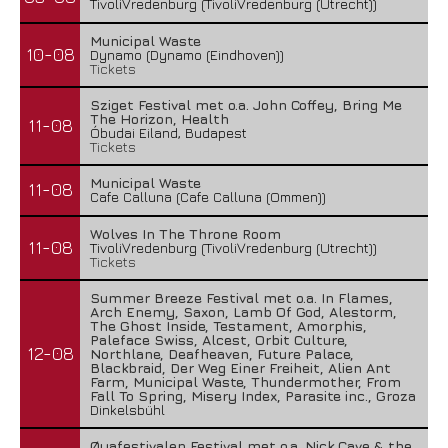
TivoliVredenburg (TivoliVredenburg (Utrecht))
Municipal Waste
10-08
Dynamo (Dynamo (Eindhoven))
Tickets
Sziget Festival met o.a. John Coffey, Bring Me
The Horizon, Health
11-08
Óbudai Eiland, Budapest
Tickets
Municipal Waste
11-08
Cafe Calluna (Cafe Calluna (Ommen))
Wolves In The Throne Room
11-08
TivoliVredenburg (TivoliVredenburg (Utrecht))
Tickets
Summer Breeze Festival met o.a. In Flames,
Arch Enemy, Saxon, Lamb Of God, Alestorm,
The Ghost Inside, Testament, Amorphis,
Paleface Swiss, Alcest, Orbit Culture,
12-08
Northlane, Deafheaven, Future Palace,
Blackbraid, Der Weg Einer Freiheit, Alien Ant
Farm, Municipal Waste, Thundermother, From
Fall To Spring, Misery Index, Parasite inc., Groza
Dinkelsbühl
Øyafestivalen Festival met o.a. Nick Cave & the