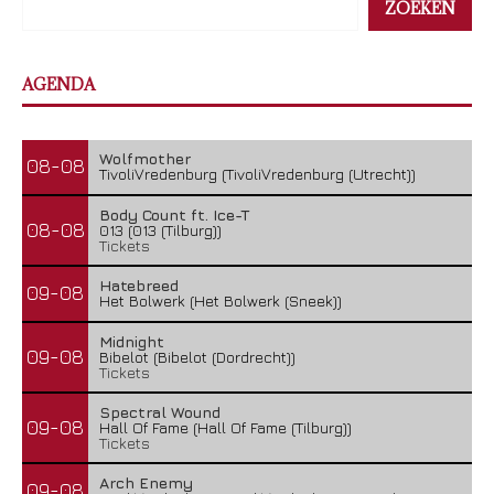
ZOEKEN
AGENDA
Wolfmother
08-08
TivoliVredenburg (TivoliVredenburg (Utrecht))
Body Count ft. Ice-T
08-08
013 (013 (Tilburg))
Tickets
Hatebreed
09-08
Het Bolwerk (Het Bolwerk (Sneek))
Midnight
09-08
Bibelot (Bibelot (Dordrecht))
Tickets
Spectral Wound
09-08
Hall Of Fame (Hall Of Fame (Tilburg))
Tickets
Arch Enemy
09-08