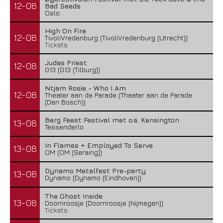
12-08
Bad Seeds
Oslo
High On Fire
12-08
TivoliVredenburg (TivoliVredenburg (Utrecht))
Tickets
Judas Priest
12-08
013 (013 (Tilburg))
Ntjam Rosie - Who I Am
12-08
Theater aan de Parade (Theater aan de Parade
(Den Bosch))
Berg Feest Festival met o.a. Kensington
13-08
Tessenderlo
In Flames + Employed To Serve
13-08
OM (OM (Seraing))
Dynamo Metalfest Pre-party
13-08
Dynamo (Dynamo (Eindhoven))
The Ghost Inside
13-08
Doornroosje (Doornroosje (Nijmegen))
Tickets