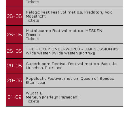
Tickets
Pelagic Fest Festival met o.a. Predatory Void
28-08
Maastricht
Tickets
Metallicamp Festival met o.a. HESKEN
28-08
Ommen
Tickets
THE HICKEY UNDERWORLD - DAK SESSION #3
28-08
Wilde Westen (Wilde Westen (Kortrijk))
Superbloom Festival Festival met o.a. Bastille
29-08
Munchen, Duitsland
Popelucht Festival met o.a. Queen of Spades
29-08
Etten-Leur
Wyatt E.
01-09
Merleyn (Merleyn (Nijmegen))
Tickets