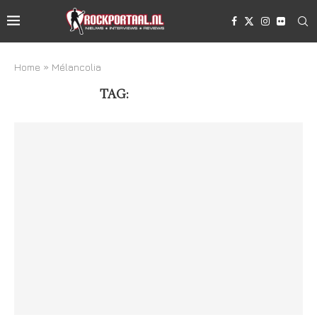
Home
»
Mélancolia
TAG:
MÉLANCOLIA