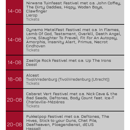
Nirwana Tuinfeest Festival met o.a. John Coffey,
The Dirty Daddies, Hiqpy, Wodan Boys,
14-08
Clawfinger
Lierop
Tickets
Dynamo MetalFest Festival met o.a. In Flames,
Lamb Of God, Testament, Overkill, Death Angel,
Urne, Slaughter To Prevail, Fit For An Autopsy,
14-08
Amorphis, Insanity Alert, Primus, Necrot
Eindhoven
Tickets
Zeeltje Rock Festival met o.a. Up The Irons
14-08
Deest
Alcest
18-08
TivoliVredenburg (TivoliVredenburg (Utrecht))
Tickets
Cabaret Vert Festival met o.a. Nick Cave & the
Bad Seeds, Deftones, Body Count feat. Ice-T
20-08
Charleville-Mézières
Tickets
Pukkelpop Festival met o.a. Deftones, The
Hives, Stick to your Guns, Chat Pile,
20-08
Deafheaven, Ploegendienst, dEUS
Hasselt