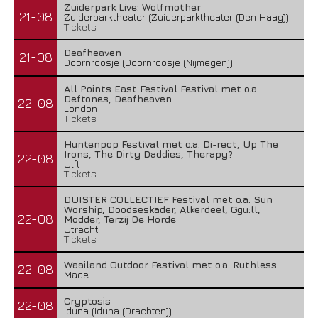
Zuiderpark Live: Wolfmother
21-08
Zuiderparktheater (Zuiderparktheater (Den Haag))
Tickets
Deafheaven
21-08
Doornroosje (Doornroosje (Nijmegen))
All Points East Festival Festival met o.a.
Deftones, Deafheaven
22-08
London
Tickets
Huntenpop Festival met o.a. Di-rect, Up The
Irons, The Dirty Daddies, Therapy?
22-08
Ulft
Tickets
DUISTER COLLECTIEF Festival met o.a. Sun
Worship, Doodseskader, Alkerdeel, Ggu:ll,
22-08
Modder, Terzij De Horde
Utrecht
Tickets
Waailand Outdoor Festival met o.a. Ruthless
22-08
Made
Cryptosis
22-08
Iduna (Iduna (Drachten))