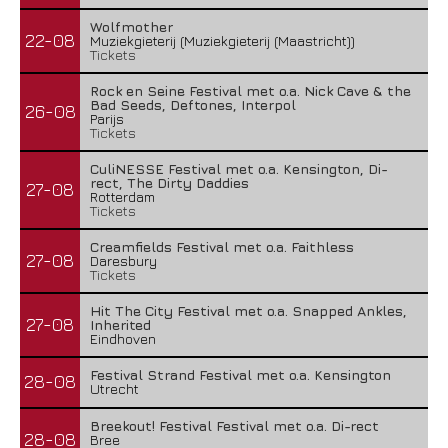
Wolfmother
22-08
Muziekgieterij (Muziekgieterij (Maastricht))
Tickets
Rock en Seine Festival met o.a. Nick Cave & the
Bad Seeds, Deftones, Interpol
26-08
Parijs
Tickets
CuliNESSE Festival met o.a. Kensington, Di-
rect, The Dirty Daddies
27-08
Rotterdam
Tickets
Creamfields Festival met o.a. Faithless
27-08
Daresbury
Tickets
Hit The City Festival met o.a. Snapped Ankles,
27-08
Inherited
Eindhoven
Festival Strand Festival met o.a. Kensington
28-08
Utrecht
Breekout! Festival Festival met o.a. Di-rect
28-08
Bree