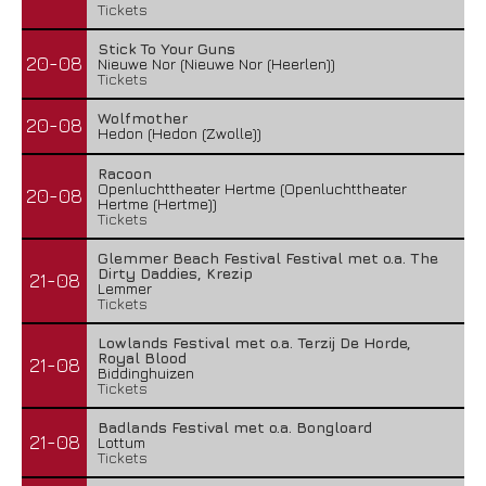
Tickets
Stick To Your Guns
20-08
Nieuwe Nor (Nieuwe Nor (Heerlen))
Tickets
Wolfmother
20-08
Hedon (Hedon (Zwolle))
Racoon
Openluchttheater Hertme (Openluchttheater
20-08
Hertme (Hertme))
Tickets
Glemmer Beach Festival Festival met o.a. The
Dirty Daddies, Krezip
21-08
Lemmer
Tickets
Lowlands Festival met o.a. Terzij De Horde,
Royal Blood
21-08
Biddinghuizen
Tickets
Badlands Festival met o.a. Bongloard
21-08
Lottum
Tickets