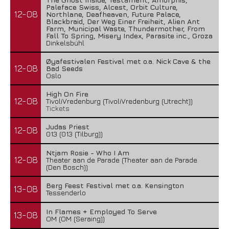
Paleface Swiss, Alcest, Orbit Culture,
12-08
Northlane, Deafheaven, Future Palace,
Blackbraid, Der Weg Einer Freiheit, Alien Ant
Farm, Municipal Waste, Thundermother, From
Fall To Spring, Misery Index, Parasite inc., Groza
Dinkelsbühl
Øyafestivalen Festival met o.a. Nick Cave & the
12-08
Bad Seeds
Oslo
High On Fire
12-08
TivoliVredenburg (TivoliVredenburg (Utrecht))
Tickets
Judas Priest
12-08
013 (013 (Tilburg))
Ntjam Rosie - Who I Am
12-08
Theater aan de Parade (Theater aan de Parade
(Den Bosch))
Berg Feest Festival met o.a. Kensington
13-08
Tessenderlo
In Flames + Employed To Serve
13-08
OM (OM (Seraing))