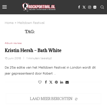
Home
»
Meltdown Festival
TAG:
MELTDOWN FESTIVAL
Album review
Kristin Hersh – Bath White
15 juni 2018
1 minuten leestijd
De 25e editie van het Meltdown Festival in London wordt dit
jaar gepresenteerd door Robert …
LAAD MEER BERICHTEN