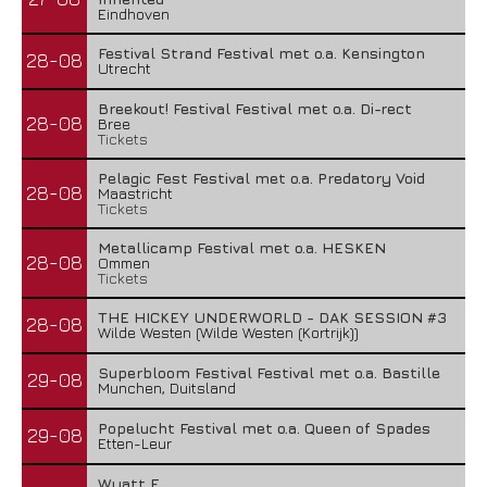
Eindhoven
Festival Strand Festival met o.a. Kensington
28-08
Utrecht
Breekout! Festival Festival met o.a. Di-rect
28-08
Bree
Tickets
Pelagic Fest Festival met o.a. Predatory Void
28-08
Maastricht
Tickets
Metallicamp Festival met o.a. HESKEN
28-08
Ommen
Tickets
THE HICKEY UNDERWORLD - DAK SESSION #3
28-08
Wilde Westen (Wilde Westen (Kortrijk))
Superbloom Festival Festival met o.a. Bastille
29-08
Munchen, Duitsland
Popelucht Festival met o.a. Queen of Spades
29-08
Etten-Leur
Wyatt E.