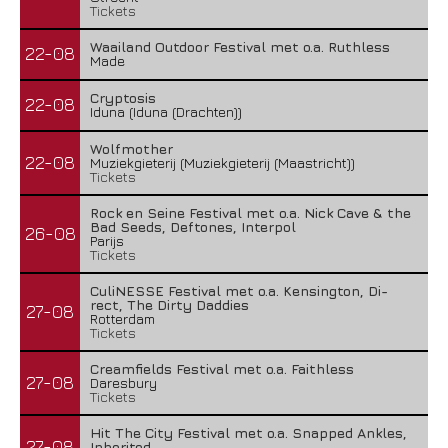
Tickets
Waailand Outdoor Festival met o.a. Ruthless
22-08
Made
Cryptosis
22-08
Iduna (Iduna (Drachten))
Wolfmother
22-08
Muziekgieterij (Muziekgieterij (Maastricht))
Tickets
Rock en Seine Festival met o.a. Nick Cave & the
Bad Seeds, Deftones, Interpol
26-08
Parijs
Tickets
CuliNESSE Festival met o.a. Kensington, Di-
rect, The Dirty Daddies
27-08
Rotterdam
Tickets
Creamfields Festival met o.a. Faithless
27-08
Daresbury
Tickets
Hit The City Festival met o.a. Snapped Ankles,
27-08
Inherited