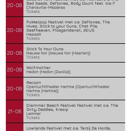
Bad Seeds, Deftones, Body Count feat. Ice-T
20-08
Charleville-Mézières
Tickets
Pukkelpop Festival met o.a. Deftones, The
Hives, Stick to your Guns, Chat Pile,
20-08
Deafheaven, Ploegendienst, dEUS
Hasselt
Tickets
Stick To Your Guns
20-08
Nieuwe Nor (Nieuwe Nor (Heerlen))
Tickets
Wolfmother
20-08
Hedon (Hedon (Zwolle))
Racoon
Openluchttheater Hertme (Openluchttheater
20-08
Hertme (Hertme))
Tickets
Glemmer Beach Festival Festival met o.a. The
Dirty Daddies, Krezip
21-08
Lemmer
Tickets
Lowlands Festival met o.a. Terzij De Horde,