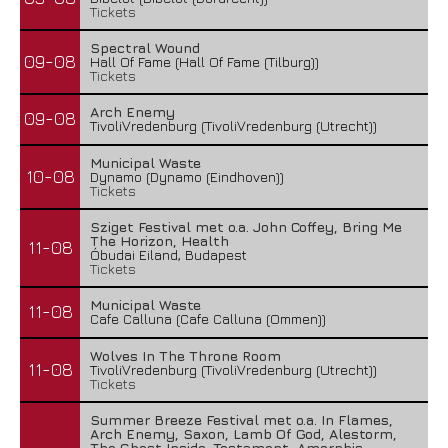
Tickets
Spectral Wound
09-08
Hall Of Fame (Hall Of Fame (Tilburg))
Tickets
Arch Enemy
09-08
TivoliVredenburg (TivoliVredenburg (Utrecht))
Municipal Waste
10-08
Dynamo (Dynamo (Eindhoven))
Tickets
Sziget Festival met o.a. John Coffey, Bring Me
The Horizon, Health
11-08
Óbudai Eiland, Budapest
Tickets
Municipal Waste
11-08
Cafe Calluna (Cafe Calluna (Ommen))
Wolves In The Throne Room
11-08
TivoliVredenburg (TivoliVredenburg (Utrecht))
Tickets
Summer Breeze Festival met o.a. In Flames,
Arch Enemy, Saxon, Lamb Of God, Alestorm,
The Ghost Inside, Testament, Amorphis,