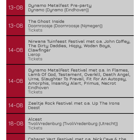
Dynamo Metalfest Pre-party
13-08
Dynamo (Dynamo (Eindhoven))
The Ghost Inside
13-08
Doornroosje (Doornroosje (Nijmegen))
Tickets
Nirwana Tuinfeest Festival met o.a. John Coffey,
The Dirty Daddies, Hiqpy, Wodan Boys,
14-08
Clawfinger
Lierop
Tickets
Dynamo MetalFest Festival met o.a. In Flames,
Lamb Of God, Testament, Overkill, Death Angel,
Urne, Slaughter To Prevail, Fit For An Autopsy,
14-08
Amorphis, Insanity Alert, Primus, Necrot
Eindhoven
Tickets
Zeeltje Rock Festival met o.a. Up The Irons
14-08
Deest
Alcest
18-08
TivoliVredenburg (TivoliVredenburg (Utrecht))
Tickets
Cabaret Vert Festival met o.a. Nick Cave & the