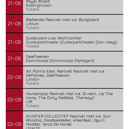
Royal Blood
21-08
Biddinghuizen
Tickets
Badlands Festival met o.a. Bongloard
21-08
Lottum
Tickets
Zuiderpark Live: Wolfmother
21-08
Zuiderparktheater (Zuiderparktheater (Den Haag))
Tickets
Deafheaven
21-08
Doornroosje (Doornroosje (Nijmegen))
All Points East Festival Festival met o.a.
Deftones, Deafheaven
22-08
London
Tickets
Huntenpop Festival met o.a. Di-rect, Up The
Irons, The Dirty Daddies, Therapy?
22-08
Ulft
Tickets
DUISTER COLLECTIEF Festival met o.a. Sun
Worship, Doodseskader, Alkerdeel, Ggu:ll,
22-08
Modder, Terzij De Horde
Utrecht