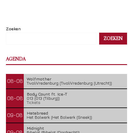
Zoeken
ZOEKEN
AGENDA
Wolfmother
08-08
TivoliVredenburg (TivoliVredenburg (Utrecht))
Body Count ft. Ice-T
08-08
013 (013 (Tilburg))
Tickets
Hatebreed
09-08
Het Bolwerk (Het Bolwerk (Sneek))
Midnight
09-08
Bibelot (Bibelot (Dordrecht))