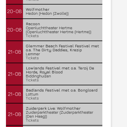
Wolfmother
20-08
Hedon (Hedon (Zwolle))
Racoon
Openluchttheater Hertme
20-08
(Openluchttheater Hertme (Hertme))
Tickets
Glemmer Beach Festival Festival met
o.a. The Dirty Daddies, Krezip
21-08
Lemmer
Tickets
Lowlands Festival met o.a. Terzij De
Horde, Royal Blood
21-08
Biddinghuizen
Tickets
Badlands Festival met o.a. Bongloard
21-08
Lottum
Tickets
Zuiderpark Live: Wolfmother
Zuiderparktheater (Zuiderparktheater
21-08
(Den Haag))
Tickets