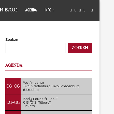
PRIJSVRAAG
AGENDA
INFO
Zoeken
ZOEKEN
AGENDA
Wolfmother
08-08
TivoliVredenburg (TivoliVredenburg
(Utrecht))
Body Count ft. Ice-T
08-08
013 (013 (Tilburg))
Tickets