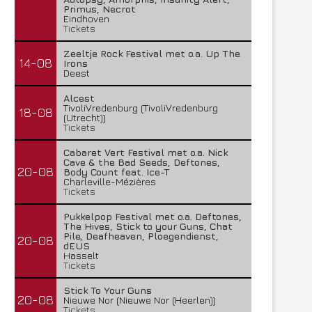
Primus, Necrot
Eindhoven
Tickets
Zeeltje Rock Festival met o.a. Up The
14-08
Irons
Deest
Alcest
TivoliVredenburg (TivoliVredenburg
18-08
(Utrecht))
Tickets
Cabaret Vert Festival met o.a. Nick
Cave & the Bad Seeds, Deftones,
20-08
Body Count feat. Ice-T
Charleville-Mézières
Tickets
Pukkelpop Festival met o.a. Deftones,
The Hives, Stick to your Guns, Chat
Pile, Deafheaven, Ploegendienst,
20-08
dEUS
Hasselt
Tickets
Stick To Your Guns
20-08
Nieuwe Nor (Nieuwe Nor (Heerlen))
Tickets