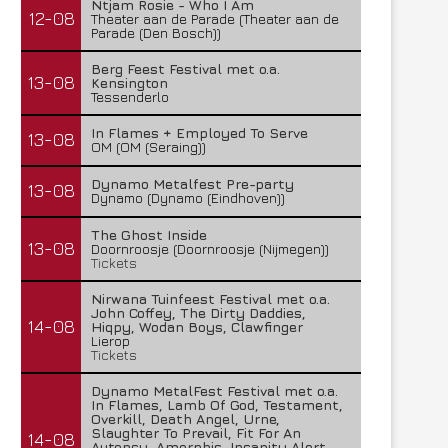
Ntjam Rosie - Who I Am
12-08
Theater aan de Parade (Theater aan de
Parade (Den Bosch))
Berg Feest Festival met o.a.
13-08
Kensington
Tessenderlo
In Flames + Employed To Serve
13-08
OM (OM (Seraing))
Dynamo Metalfest Pre-party
13-08
Dynamo (Dynamo (Eindhoven))
The Ghost Inside
13-08
Doornroosje (Doornroosje (Nijmegen))
Tickets
Nirwana Tuinfeest Festival met o.a.
John Coffey, The Dirty Daddies,
14-08
Hiqpy, Wodan Boys, Clawfinger
Lierop
Tickets
Dynamo MetalFest Festival met o.a.
In Flames, Lamb Of God, Testament,
Overkill, Death Angel, Urne,
Slaughter To Prevail, Fit For An
14-08
Autopsy, Amorphis, Insanity Alert,