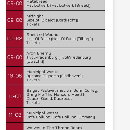
Hatebreed
09-08
Het Bolwerk (Het Bolwerk (Sneek))
Midnight
09-08
Bibelot (Bibelot (Dordrecht))
Tickets
Spectral Wound
09-08
Hall Of Fame (Hall Of Fame (Tilburg))
Tickets
Arch Enemy
09-08
TivoliVredenburg (TivoliVredenburg
(Utrecht))
Municipal Waste
10-08
Dynamo (Dynamo (Eindhoven))
Tickets
Sziget Festival met o.a. John Coffey,
Bring Me The Horizon, Health
11-08
Óbudai Eiland, Budapest
Tickets
Municipal Waste
11-08
Cafe Calluna (Cafe Calluna (Ommen))
Wolves In The Throne Room