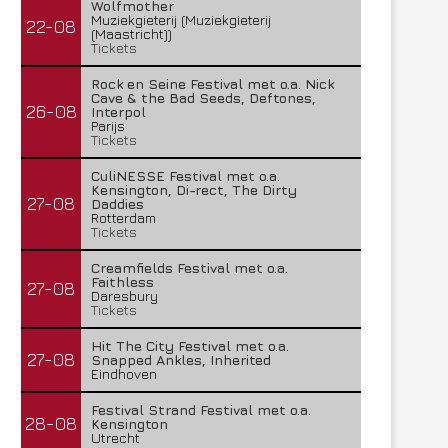
Wolfmother
Muziekgieterij (Muziekgieterij
22-08
(Maastricht))
Tickets
Rock en Seine Festival met o.a. Nick
Cave & the Bad Seeds, Deftones,
26-08
Interpol
Parijs
Tickets
CuliNESSE Festival met o.a.
Kensington, Di-rect, The Dirty
27-08
Daddies
Rotterdam
Tickets
Creamfields Festival met o.a.
Faithless
27-08
Daresbury
Tickets
Hit The City Festival met o.a.
27-08
Snapped Ankles, Inherited
Eindhoven
Festival Strand Festival met o.a.
28-08
Kensington
Utrecht