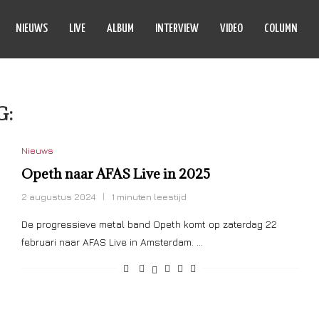
NIEUWS
LIVE
ALBUM
INTERVIEW
VIDEO
COLUMN
G:
META
Nieuws
Opeth naar AFAS Live in 2025
2 augustus 2024
1 minuten leestijd
De progressieve metal band Opeth komt op zaterdag 22
februari naar AFAS Live in Amsterdam. …