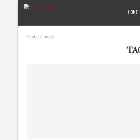
HOME
Home
»
meta
TA