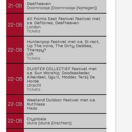
Deafheaven
21-08
Doornroosje (Doornroosje (Nijmegen))
All Points East Festival Festival met
o.a. Deftones, Deafheaven
22-08
London
Tickets
Huntenpop Festival met o.a. Di-rect,
Up The Irons, The Dirty Daddies,
22-08
Therapy?
Ulft
Tickets
DUISTER COLLECTIEF Festival met
o.a. Sun Worship, Doodseskader,
Alkerdeel, Ggu:ll, Modder, Terzij De
22-08
Horde
Utrecht
Tickets
Waailand Outdoor Festival met o.a.
22-08
Ruthless
Made
Cryptosis
22-08
Iduna (Iduna (Drachten))