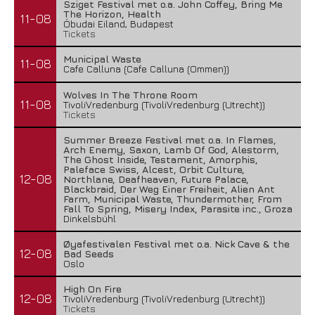
Sziget Festival met o.a. John Coffey, Bring Me
The Horizon, Health
11-08
Óbudai Eiland, Budapest
Tickets
Municipal Waste
11-08
Cafe Calluna (Cafe Calluna (Ommen))
Wolves In The Throne Room
11-08
TivoliVredenburg (TivoliVredenburg (Utrecht))
Tickets
Summer Breeze Festival met o.a. In Flames,
Arch Enemy, Saxon, Lamb Of God, Alestorm,
The Ghost Inside, Testament, Amorphis,
Paleface Swiss, Alcest, Orbit Culture,
12-08
Northlane, Deafheaven, Future Palace,
Blackbraid, Der Weg Einer Freiheit, Alien Ant
Farm, Municipal Waste, Thundermother, From
Fall To Spring, Misery Index, Parasite inc., Groza
Dinkelsbühl
Øyafestivalen Festival met o.a. Nick Cave & the
12-08
Bad Seeds
Oslo
High On Fire
12-08
TivoliVredenburg (TivoliVredenburg (Utrecht))
Tickets