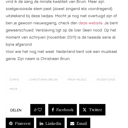
vind ik de zang de minste kwaliteit van Bruin. Maar zijn
zoetgevooisde stem past (zowel zingend als voordragend)
uitstekend bij deze liedjes. Mocht je nog niet overtuigd zijn of
ben je gewoon nieuwsgierig, check dan
deze website
. Je bent
gewaarschuwd. Verslaving ligt op de loer. Geen nood. Op het
moment van schrijven (november 2017) is de tweede serie al
bijna afgerond.
Voor wie het nog niet weet: Nederland kent ook een muzikaal
genie. Zijn naam is Christiaan Bruin.
CHRIS
CHRISTIAAN BRUIN
FREIA MUSIC
INVENTIONS
META
Facebook
Twitter
0
DELEN
Pinterest
Linkedin
Email