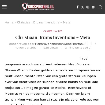
Home
»
Christiaan Bruins Inventions – Meta
ALBUM REVIEW
Christiaan Bruins Inventions – Meta
geschreven door
Hansravensbergen@rockportaal.nl
7
november 2017
929
views
2 minuten leestijd
In de
progressieve rock wereld kent iedereen Neal Morse en
Steven Wilson. Beiden gelden als moderne componisten en
multi-instrumentalisten van een grote statuur. Ze lopen
over van creativiteit en ‘runnen’ diverse bands en muzikale
projecten. Je mag ze gerust de Bachs, Beethovens of
Mozarts van de moderne tijd noemen. Daar kan je om
lachen. Maar wat zou hun status zijn als ze enkele eeuwen