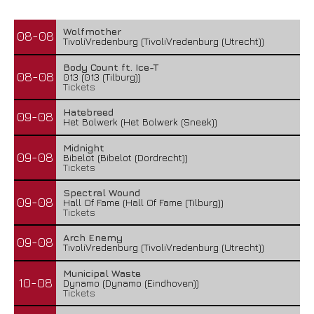
Wolfmother
08-08
TivoliVredenburg (TivoliVredenburg (Utrecht))
Body Count ft. Ice-T
08-08
013 (013 (Tilburg))
Tickets
Hatebreed
09-08
Het Bolwerk (Het Bolwerk (Sneek))
Midnight
09-08
Bibelot (Bibelot (Dordrecht))
Tickets
Spectral Wound
09-08
Hall Of Fame (Hall Of Fame (Tilburg))
Tickets
Arch Enemy
09-08
TivoliVredenburg (TivoliVredenburg (Utrecht))
Municipal Waste
10-08
Dynamo (Dynamo (Eindhoven))
Tickets