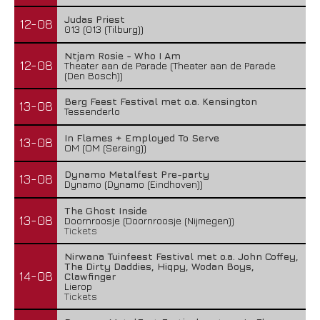
Judas Priest
12-08
013 (013 (Tilburg))
Ntjam Rosie - Who I Am
12-08
Theater aan de Parade (Theater aan de Parade
(Den Bosch))
Berg Feest Festival met o.a. Kensington
13-08
Tessenderlo
In Flames + Employed To Serve
13-08
OM (OM (Seraing))
Dynamo Metalfest Pre-party
13-08
Dynamo (Dynamo (Eindhoven))
The Ghost Inside
13-08
Doornroosje (Doornroosje (Nijmegen))
Tickets
Nirwana Tuinfeest Festival met o.a. John Coffey,
The Dirty Daddies, Hiqpy, Wodan Boys,
14-08
Clawfinger
Lierop
Tickets