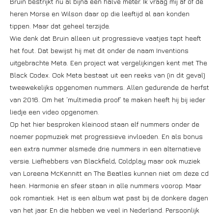
Bruin bestrijkt nu al bijna een halve meter. Ik vraag mij af of de
heren Morse en Wilson daar op die leeftijd al aan konden
tippen. Maar dat geheel terzijde.
Wie denk dat Bruin alleen uit progressieve vaatjes tapt heeft
het fout. Dat bewijst hij met dit onder de naam Inventions
uitgebrachte Meta. Een project wat vergelijkingen kent met The
Black Codex. Ook Meta bestaat uit een reeks van (in dit geval)
tweewekelijks opgenomen nummers. Allen gedurende de herfst
van 2016. Om het ‘multimedia proof’ te maken heeft hij bij ieder
liedje een video opgenomen.
Op het hier besproken kleinood staan elf nummers onder de
noemer popmuziek met progressieve invloeden. En als bonus
een extra nummer alsmede drie nummers in een alternatieve
versie. Liefhebbers van Blackfield, Coldplay maar ook muziek
van Loreena McKennitt en The Beatles kunnen niet om deze cd
heen. Harmonie en sfeer staan in alle nummers voorop. Maar
ook romantiek. Het is een album wat past bij de donkere dagen
van het jaar. En die hebben we veel in Nederland. Persoonlijk