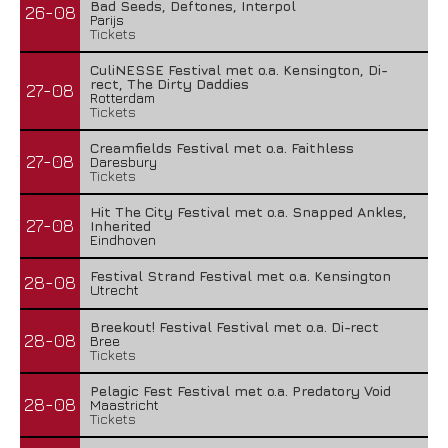
Bad Seeds, Deftones, Interpol
26-08
Parijs
Tickets
CuliNESSE Festival met o.a. Kensington, Di-
rect, The Dirty Daddies
27-08
Rotterdam
Tickets
Creamfields Festival met o.a. Faithless
27-08
Daresbury
Tickets
Hit The City Festival met o.a. Snapped Ankles,
27-08
Inherited
Eindhoven
Festival Strand Festival met o.a. Kensington
28-08
Utrecht
Breekout! Festival Festival met o.a. Di-rect
28-08
Bree
Tickets
Pelagic Fest Festival met o.a. Predatory Void
28-08
Maastricht
Tickets