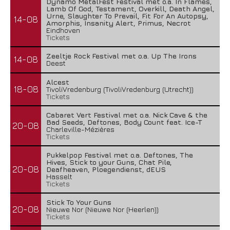
Dynamo MetalFest Festival met o.a. In Flames,
Lamb Of God, Testament, Overkill, Death Angel,
Urne, Slaughter To Prevail, Fit For An Autopsy,
14-08
Amorphis, Insanity Alert, Primus, Necrot
Eindhoven
Tickets
Zeeltje Rock Festival met o.a. Up The Irons
14-08
Deest
Alcest
18-08
TivoliVredenburg (TivoliVredenburg (Utrecht))
Tickets
Cabaret Vert Festival met o.a. Nick Cave & the
Bad Seeds, Deftones, Body Count feat. Ice-T
20-08
Charleville-Mézières
Tickets
Pukkelpop Festival met o.a. Deftones, The
Hives, Stick to your Guns, Chat Pile,
20-08
Deafheaven, Ploegendienst, dEUS
Hasselt
Tickets
Stick To Your Guns
20-08
Nieuwe Nor (Nieuwe Nor (Heerlen))
Tickets