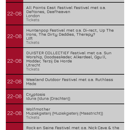
All Points East Festival Festival met o.a.
Deftones, Deafheaven
22-08
London
Tickets
Huntenpop Festival met o.a. Di-rect, Up The
Irons, The Dirty Daddies, Therapy?
22-08
Ulft
Tickets
DUISTER COLLECTIEF Festival met o.a. Sun
Worship, Doodseskader, Alkerdeel, Ggu:ll,
22-08
Modder, Terzij De Horde
Utrecht
Tickets
Waailand Outdoor Festival met o.a. Ruthless
22-08
Made
Cryptosis
22-08
Iduna (Iduna (Drachten))
Wolfmother
22-08
Muziekgieterij (Muziekgieterij (Maastricht))
Tickets
Rock en Seine Festival met o.a. Nick Cave & the