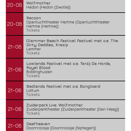
Wolfmother
20-08
Hedon (Hedon (Zwolle))
Racoon
Openluchttheater Hertme (Openluchttheater
20-08
Hertme (Hertme))
Tickets
Glemmer Beach Festival Festival met o.a. The
Dirty Daddies, Krezip
21-08
Lemmer
Tickets
Lowlands Festival met o.a. Terzij De Horde,
Royal Blood
21-08
Biddinghuizen
Tickets
Badlands Festival met o.a. Bongloard
21-08
Lottum
Tickets
Zuiderpark Live: Wolfmother
21-08
Zuiderparktheater (Zuiderparktheater (Den Haag))
Tickets
Deafheaven
21-08
Doornroosje (Doornroosje (Nijmegen))