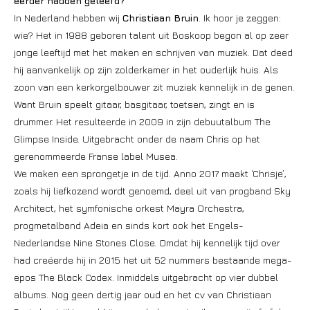
eerder hadden geleefd?
In Nederland hebben wij
Christiaan Bruin
. Ik hoor je zeggen:
wie? Het in 1988 geboren talent uit Boskoop begon al op zeer
jonge leeftijd met het maken en schrijven van muziek. Dat deed
hij aanvankelijk op zijn zolderkamer in het ouderlijk huis. Als
zoon van een kerkorgelbouwer zit muziek kennelijk in de genen.
Want Bruin speelt gitaar, basgitaar, toetsen, zingt en is
drummer. Het resulteerde in 2009 in zijn debuutalbum The
Glimpse Inside. Uitgebracht onder de naam Chris op het
gerenommeerde Franse label Musea.
We maken een sprongetje in de tijd. Anno 2017 maakt ‘Chrisje’,
zoals hij liefkozend wordt genoemd, deel uit van progband Sky
Architect, het symfonische orkest Mayra Orchestra,
progmetalband Adeia en sinds kort ook het Engels-
Nederlandse Nine Stones Close. Omdat hij kennelijk tijd over
had creëerde hij in 2015 het uit 52 nummers bestaande mega-
epos The Black Codex. Inmiddels uitgebracht op vier dubbel
albums. Nog geen dertig jaar oud en het cv van Christiaan