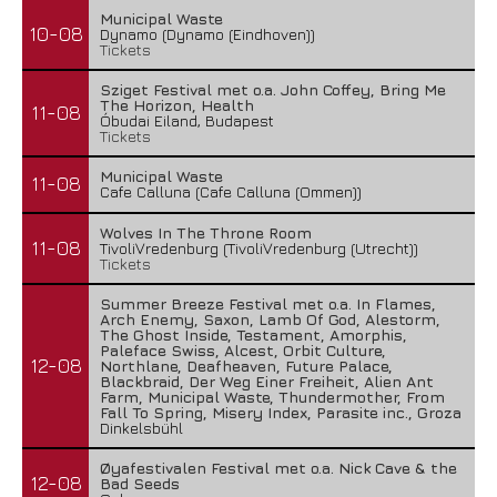
Municipal Waste
10-08
Dynamo (Dynamo (Eindhoven))
Tickets
Sziget Festival met o.a. John Coffey, Bring Me
The Horizon, Health
11-08
Óbudai Eiland, Budapest
Tickets
Municipal Waste
11-08
Cafe Calluna (Cafe Calluna (Ommen))
Wolves In The Throne Room
11-08
TivoliVredenburg (TivoliVredenburg (Utrecht))
Tickets
Summer Breeze Festival met o.a. In Flames,
Arch Enemy, Saxon, Lamb Of God, Alestorm,
The Ghost Inside, Testament, Amorphis,
Paleface Swiss, Alcest, Orbit Culture,
12-08
Northlane, Deafheaven, Future Palace,
Blackbraid, Der Weg Einer Freiheit, Alien Ant
Farm, Municipal Waste, Thundermother, From
Fall To Spring, Misery Index, Parasite inc., Groza
Dinkelsbühl
Øyafestivalen Festival met o.a. Nick Cave & the
12-08
Bad Seeds