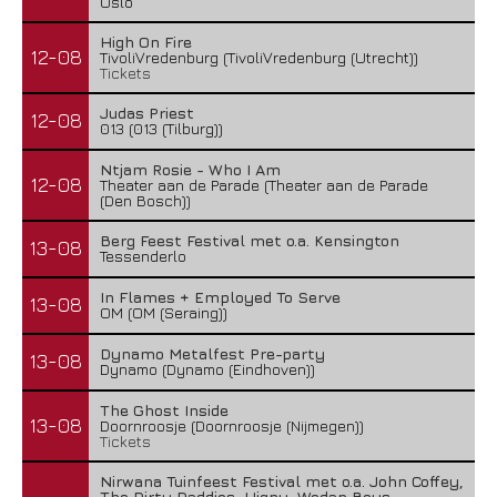
Oslo
High On Fire
12-08
TivoliVredenburg (TivoliVredenburg (Utrecht))
Tickets
Judas Priest
12-08
013 (013 (Tilburg))
Ntjam Rosie - Who I Am
12-08
Theater aan de Parade (Theater aan de Parade
(Den Bosch))
Berg Feest Festival met o.a. Kensington
13-08
Tessenderlo
In Flames + Employed To Serve
13-08
OM (OM (Seraing))
Dynamo Metalfest Pre-party
13-08
Dynamo (Dynamo (Eindhoven))
The Ghost Inside
13-08
Doornroosje (Doornroosje (Nijmegen))
Tickets
Nirwana Tuinfeest Festival met o.a. John Coffey,
The Dirty Daddies, Hiqpy, Wodan Boys,