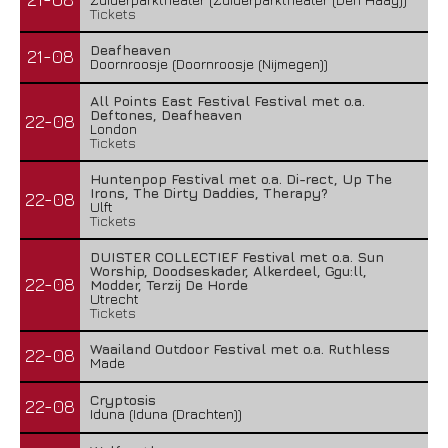
Tickets
Deafheaven
21-08
Doornroosje (Doornroosje (Nijmegen))
All Points East Festival Festival met o.a.
Deftones, Deafheaven
22-08
London
Tickets
Huntenpop Festival met o.a. Di-rect, Up The
Irons, The Dirty Daddies, Therapy?
22-08
Ulft
Tickets
DUISTER COLLECTIEF Festival met o.a. Sun
Worship, Doodseskader, Alkerdeel, Ggu:ll,
22-08
Modder, Terzij De Horde
Utrecht
Tickets
Waailand Outdoor Festival met o.a. Ruthless
22-08
Made
Cryptosis
22-08
Iduna (Iduna (Drachten))