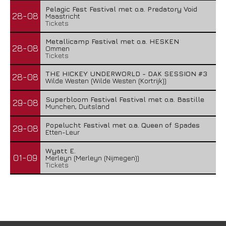
Pelagic Fest Festival met o.a. Predatory Void
28-08
Maastricht
Tickets
Metallicamp Festival met o.a. HESKEN
28-08
Ommen
Tickets
THE HICKEY UNDERWORLD - DAK SESSION #3
28-08
Wilde Westen (Wilde Westen (Kortrijk))
Superbloom Festival Festival met o.a. Bastille
29-08
Munchen, Duitsland
Popelucht Festival met o.a. Queen of Spades
29-08
Etten-Leur
Wyatt E.
01-09
Merleyn (Merleyn (Nijmegen))
Tickets