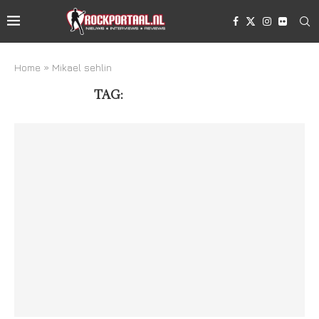
Home
»
Mikael sehlin
TAG:
MIKAEL SEHLIN