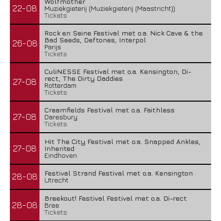
Wolfmother
22-08
Muziekgieterij (Muziekgieterij (Maastricht))
Tickets
Rock en Seine Festival met o.a. Nick Cave & the
Bad Seeds, Deftones, Interpol
26-08
Parijs
Tickets
CuliNESSE Festival met o.a. Kensington, Di-
rect, The Dirty Daddies
27-08
Rotterdam
Tickets
Creamfields Festival met o.a. Faithless
27-08
Daresbury
Tickets
Hit The City Festival met o.a. Snapped Ankles,
27-08
Inherited
Eindhoven
Festival Strand Festival met o.a. Kensington
28-08
Utrecht
Breekout! Festival Festival met o.a. Di-rect
28-08
Bree
Tickets