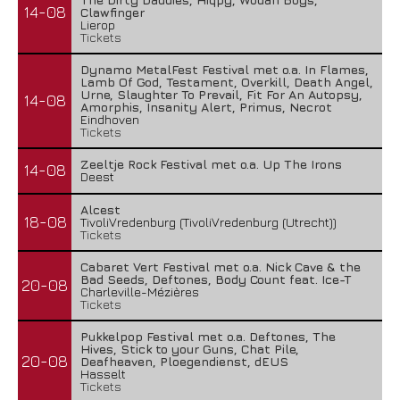
14-08
Clawfinger
Lierop
Tickets
Dynamo MetalFest Festival met o.a. In Flames,
Lamb Of God, Testament, Overkill, Death Angel,
Urne, Slaughter To Prevail, Fit For An Autopsy,
14-08
Amorphis, Insanity Alert, Primus, Necrot
Eindhoven
Tickets
Zeeltje Rock Festival met o.a. Up The Irons
14-08
Deest
Alcest
18-08
TivoliVredenburg (TivoliVredenburg (Utrecht))
Tickets
Cabaret Vert Festival met o.a. Nick Cave & the
Bad Seeds, Deftones, Body Count feat. Ice-T
20-08
Charleville-Mézières
Tickets
Pukkelpop Festival met o.a. Deftones, The
Hives, Stick to your Guns, Chat Pile,
20-08
Deafheaven, Ploegendienst, dEUS
Hasselt
Tickets