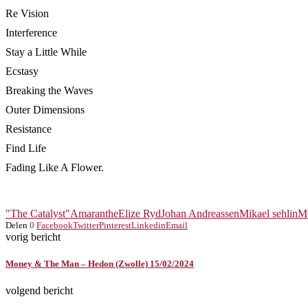
Re Vision
Interference
Stay a Little While
Ecstasy
Breaking the Waves
Outer Dimensions
Resistance
Find Life
Fading Like A Flower.
"The Catalyst"
Amaranthe
Elize Ryd
Johan Andreassen
Mikael sehlin
Mo
Delen
0
Facebook
Twitter
Pinterest
Linkedin
Email
vorig bericht
Money & The Man – Hedon (Zwolle) 15/02/2024
volgend bericht