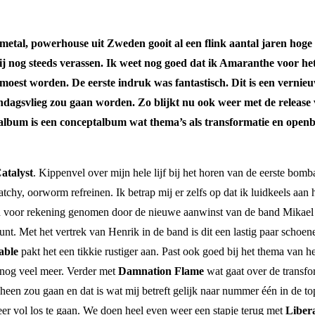
tal, powerhouse uit Zweden gooit al een flink aantal jaren hoge o
 nog steeds verassen. Ik weet nog goed dat ik Amaranthe voor het 
 moest worden. De eerste indruk was fantastisch. Dit is een verni
eendagsvlieg zou gaan worden. Zo blijkt nu ook weer met de releas
lbum is een conceptalbum wat thema’s als transformatie en openbar
atalyst
. Kippenvel over mijn hele lijf bij het horen van de eerste bo
tchy, oorworm refreinen. Ik betrap mij er zelfs op dat ik luidkeels aan 
en voor rekening genomen door de nieuwe aanwinst van de band Mikael 
. Met het vertrek van Henrik in de band is dit een lastig paar schoene
able
pakt het een tikkie rustiger aan. Past ook goed bij het thema van
 nog veel meer. Verder met
Damnation Flame
wat gaat over de transf
en zou gaan en dat is wat mij betreft gelijk naar nummer één in de topl
 vol los te gaan. We doen heel even weer een stapje terug met
Liber