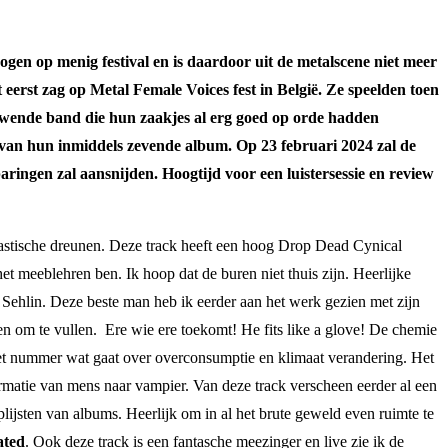
gen op menig festival en is daardoor uit de metalscene niet meer
eerst zag op Metal Female Voices fest in België. Ze speelden toen
euwende band die hun zaakjes al erg goed op orde hadden
e van hun inmiddels zevende album. Op 23 februari 2024 zal de
ingen zal aansnijden. Hoogtijd voor een luistersessie en review
mbastische dreunen. Deze track heeft een hoog Drop Dead Cynical
het meeblehren ben. Ik hoop dat de buren niet thuis zijn. Heerlijke
Sehlin. Deze beste man heb ik eerder aan het werk gezien met zijn
n om te vullen. Ere wie ere toekomt! He fits like a glove! De chemie
 het nummer wat gaat over overconsumptie en klimaat verandering. Het
ormatie van mens naar vampier. Van deze track verscheen eerder al een
ijsten van albums. Heerlijk om in al het brute geweld even ruimte te
ated
. Ook deze track is een fantasche meezinger en live zie ik de