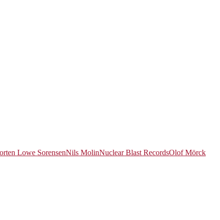
rten Lowe Sorensen
Nils Molin
Nuclear Blast Records
Olof Mörck