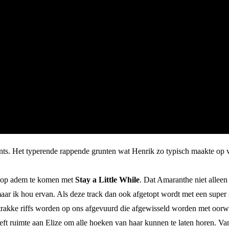
nts. Het typerende rappende grunten wat Henrik zo typisch maakte op 
 op adem te komen met
Stay a Little While
. Dat Amaranthe niet allee
 maar ik hou ervan. Als deze track dan ook afgetopt wordt met een super
trakke riffs worden op ons afgevuurd die afgewisseld worden met oorwo
ft ruimte aan Elize om alle hoeken van haar kunnen te laten horen. Van 