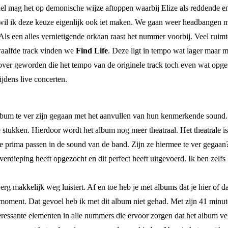
ael mag het op demonische wijze aftoppen waarbij Elize als reddende e
 wil ik deze keuze eigenlijk ook iet maken. We gaan weer headbangen 
 Als een alles vernietigende orkaan raast het nummer voorbij. Veel ruimt
waalfde track vinden we
Find Life
. Deze ligt in tempo wat lager maar 
cover geworden die het tempo van de originele track toch even wat opge
jdens live concerten.
t album te ver zijn gegaan met het aanvullen van hun kenmerkende sound.
 stukken. Hierdoor wordt het album nog meer theatraal. Het theatrale i
e prima passen in de sound van de band. Zijn ze hiermee te ver gegaan?
e verdieping heeft opgezocht en dit perfect heeft uitgevoerd. Ik ben zel
 erg makkelijk weg luistert. Af en toe heb je met albums dat je hier o
dat moment. Dat gevoel heb ik met dit album niet gehad. Met zijn 41 minu
teressante elementen in alle nummers die ervoor zorgen dat het album ve