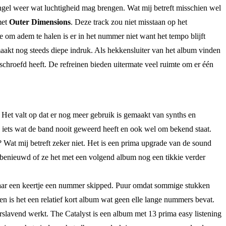
ngel weer wat luchtigheid mag brengen. Wat mij betreft misschien wel
met
Outer Dimensions
. Deze track zou niet misstaan op het
e om adem te halen is er in het nummer niet want het tempo blijft
maakt nog steeds diepe indruk. Als hekkensluiter van het album vinden
schroefd heeft. De refreinen bieden uitermate veel ruimte om er één
 Het valt op dat er nog meer gebruik is gemaakt van synths en
s iets wat de band nooit geweerd heeft en ook wel om bekend staat.
 Wat mij betreft zeker niet. Het is een prima upgrade van de sound
fs benieuwd of ze het met een volgend album nog een tikkie verder
f daar een keertje een nummer skipped. Puur omdat sommige stukken
ten is het een relatief kort album wat geen elle lange nummers bevat.
rslavend werkt. The Catalyst is een album met 13 prima easy listening