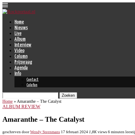
Home
Nieuws
Live
Album
Interview
Video
Column
Prijsvraag
Agenda
Info
Contact
Colofon
Zoeken
Home
»
Amaranthe – The Catalyst
ALBUM REVIEW
Amaranthe – The Catalyst
geschreven door
Wendy Steenmans
17 februari 2024
1,8K
views
6 minuten leesti