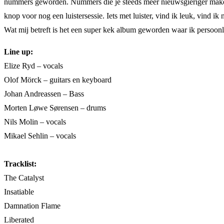
nummers geworden. Nummers die je steeds meer nieuwsgieriger maken
knop voor nog een luistersessie. Iets met luister, vind ik leuk, vind ik
Wat mij betreft is het een super kek album geworden waar ik persoonli
Line up:
Elize Ryd – vocals
Olof Mörck – guitars en keyboard
Johan Andreassen – Bass
Morten Løwe Sørensen – drums
Nils Molin – vocals
Mikael Sehlin – vocals
Tracklist:
The Catalyst
Insatiable
Damnation Flame
Liberated