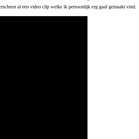
rscheen al een video clip welke ik persoonlijk erg gaaf gemaakt vind.