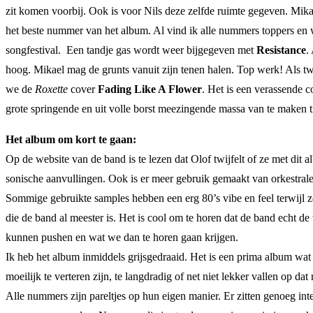
zit komen voorbij. Ook is voor Nils deze zelfde ruimte gegeven. Mik
het beste nummer van het album. Al vind ik alle nummers toppers en
songfestival. Een tandje gas wordt weer bijgegeven met
Resistance
.
hoog. Mikael mag de grunts vanuit zijn tenen halen. Top werk! Als t
we de
Roxette
cover
Fading Like A Flower
. Het is een verassende 
grote springende en uit volle borst meezingende massa van te maken ti
Het album om kort te gaan:
Op de website van de band is te lezen dat Olof twijfelt of ze met di
sonische aanvullingen. Ook is er meer gebruik gemaakt van orkestrale
Sommige gebruikte samples hebben een erg 80’s vibe en feel terwijl z
die de band al meester is. Het is cool om te horen dat de band echt d
kunnen pushen en wat we dan te horen gaan krijgen.
Ik heb het album inmiddels grijsgedraaid. Het is een prima album wat
moeilijk te verteren zijn, te langdradig of net niet lekker vallen op 
Alle nummers zijn pareltjes op hun eigen manier. Er zitten genoeg in