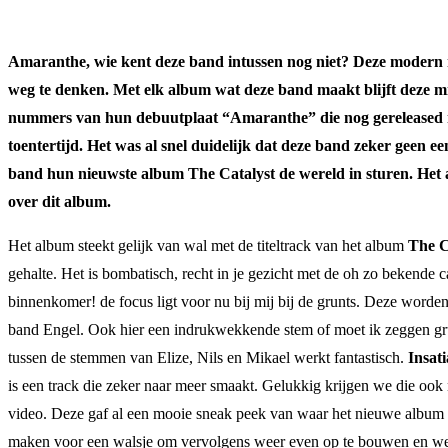
Amaranthe, wie kent deze band intussen nog niet? Deze modern me
weg te denken. Met elk album wat deze band maakt blijft deze mij
nummers van hun debuutplaat
“Amaranthe”
die nog gereleased
toentertijd. Het was al snel duidelijk dat deze band zeker geen 
band hun nieuwste album The Catalyst de wereld in sturen. Het a
over dit album.
Het album steekt gelijk van wal met de titeltrack van het album
The C
gehalte. Het is bombatisch, recht in je gezicht met de oh zo bekende ca
binnenkomer! de focus ligt voor nu bij mij bij de grunts. Deze word
band Engel. Ook hier een indrukwekkende stem of moet ik zeggen grunt
tussen de stemmen van Elize, Nils en Mikael werkt fantastisch.
Insati
is een track die zeker naar meer smaakt. Gelukkig krijgen we die ook
video. Deze gaf al een mooie sneak peek van waar het nieuwe album he
maken voor een walsje om vervolgens weer even op te bouwen en weer