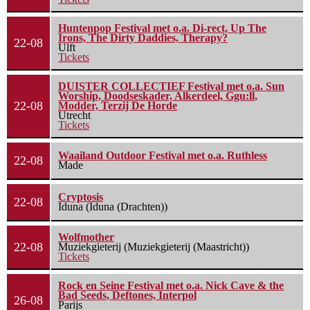
Huntenpop Festival met o.a. Di-rect, Up The
Irons, The Dirty Daddies, Therapy?
22-08
Ulft
Tickets
DUISTER COLLECTIEF Festival met o.a. Sun
Worship, Doodseskader, Alkerdeel, Ggu:ll,
22-08
Modder, Terzij De Horde
Utrecht
Tickets
Waailand Outdoor Festival met o.a. Ruthless
22-08
Made
Cryptosis
22-08
Iduna (Iduna (Drachten))
Wolfmother
22-08
Muziekgieterij (Muziekgieterij (Maastricht))
Tickets
Rock en Seine Festival met o.a. Nick Cave & the
Bad Seeds, Deftones, Interpol
26-08
Parijs