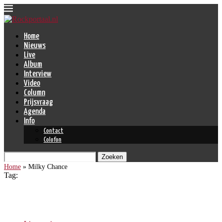
Home
Nieuws
Live
Album
Interview
Video
Column
Prijsvraag
Agenda
Info
Contact
Colofon
Zoeken
Home
»
Milky Chance
Tag:
Milky Chance