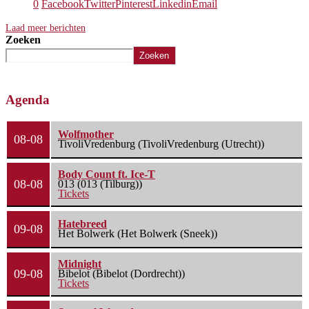
0
Facebook
Twitter
Pinterest
Linkedin
Email
Laad meer berichten
Zoeken
Zoeken
Agenda
Wolfmother
08-08
TivoliVredenburg (TivoliVredenburg (Utrecht))
Body Count ft. Ice-T
08-08
013 (013 (Tilburg))
Tickets
Hatebreed
09-08
Het Bolwerk (Het Bolwerk (Sneek))
Midnight
09-08
Bibelot (Bibelot (Dordrecht))
Tickets