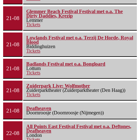
Glemmer Beach Festival Festival met o.a. The
Dirty Daddies, Krezip
21-08
Lemmer
Tickets
Lowlands Festival met o.a. Terzij De Horde, Royal
Blood
21-08
Biddinghuizen
Tickets
Badlands Festival met o.a. Bongloard
21-08
Lottum
Tickets
Zuiderpark Live: Wolfmother
21-08
Zuiderparktheater (Zuiderparktheater (Den Haag))
Tickets
Deafheaven
21-08
Doornroosje (Doornroosje (Nijmegen))
All Points East Festival Festival met o.a. Deftones,
Deafheaven
22-08
London
Tickets