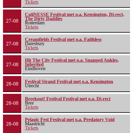
Tickets
CuliNESSE Festival met o.a. Kensington, Di-rect,
The Dirty Daddies
27-08
Rotterdam
Tickets
Creamfields Festival met o.a. Faithless
27-08
Daresbury
Tickets
Hit The City Festival met o.a. Snapped Ankles,
27-08
Inherited
Eindhoven
Festival Strand Festival met o.a. Kensington
28-08
Utrecht
Breekout! Festival Festival met o.a. Di-rect
28-08
Bree
Tickets
Pelagic Fest Festival met o.a. Predatory Void
28-08
Maastricht
Tickets