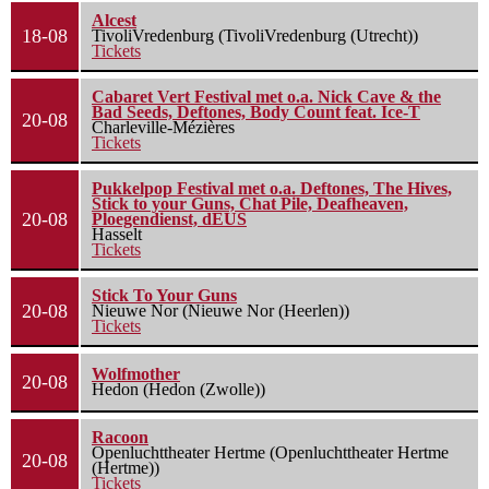
Alcest
18-08
TivoliVredenburg (TivoliVredenburg (Utrecht))
Tickets
Cabaret Vert Festival met o.a. Nick Cave & the
Bad Seeds, Deftones, Body Count feat. Ice-T
20-08
Charleville-Mézières
Tickets
Pukkelpop Festival met o.a. Deftones, The Hives,
Stick to your Guns, Chat Pile, Deafheaven,
20-08
Ploegendienst, dEUS
Hasselt
Tickets
Stick To Your Guns
20-08
Nieuwe Nor (Nieuwe Nor (Heerlen))
Tickets
Wolfmother
20-08
Hedon (Hedon (Zwolle))
Racoon
Openluchttheater Hertme (Openluchttheater Hertme
20-08
(Hertme))
Tickets