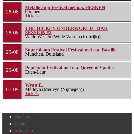
Metallicamp Festival met o.a. HESKEN
28-08
Ommen
Tickets
THE HICKEY UNDERWORLD - DAK
28-08
SESSION #3
Wilde Westen (Wilde Westen (Kortrijk))
Superbloom Festival Festival met o.a. Bastille
29-08
Munchen, Duitsland
Popelucht Festival met o.a. Queen of Spades
29-08
Etten-Leur
Wyatt E.
01-09
Merleyn (Merleyn (Nijmegen))
Tickets
Facebook
Twitter
Instagram