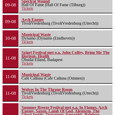
Spectral Wound
09-08
Hall Of Fame (Hall Of Fame (Tilburg))
Tickets
Arch Enemy
09-08
TivoliVredenburg (TivoliVredenburg (Utrecht))
Municipal Waste
10-08
Dynamo (Dynamo (Eindhoven))
Tickets
Sziget Festival met o.a. John Coffey, Bring Me The
Horizon, Health
11-08
Óbudai Eiland, Budapest
Tickets
Municipal Waste
11-08
Cafe Calluna (Cafe Calluna (Ommen))
Wolves In The Throne Room
11-08
TivoliVredenburg (TivoliVredenburg (Utrecht))
Tickets
Summer Breeze Festival met o.a. In Flames, Arch
Enemy, Saxon, Lamb Of God, Alestorm, The
Ghost Inside, Testament, Amorphis, Paleface