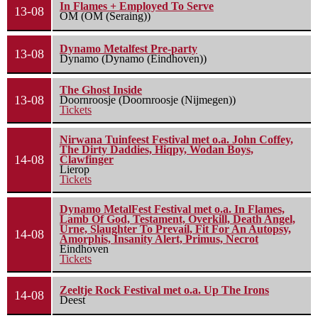
In Flames + Employed To Serve
13-08
OM (OM (Seraing))
Dynamo Metalfest Pre-party
13-08
Dynamo (Dynamo (Eindhoven))
The Ghost Inside
13-08
Doornroosje (Doornroosje (Nijmegen))
Tickets
Nirwana Tuinfeest Festival met o.a. John Coffey,
The Dirty Daddies, Hiqpy, Wodan Boys,
14-08
Clawfinger
Lierop
Tickets
Dynamo MetalFest Festival met o.a. In Flames,
Lamb Of God, Testament, Overkill, Death Angel,
Urne, Slaughter To Prevail, Fit For An Autopsy,
14-08
Amorphis, Insanity Alert, Primus, Necrot
Eindhoven
Tickets
Zeeltje Rock Festival met o.a. Up The Irons
14-08
Deest