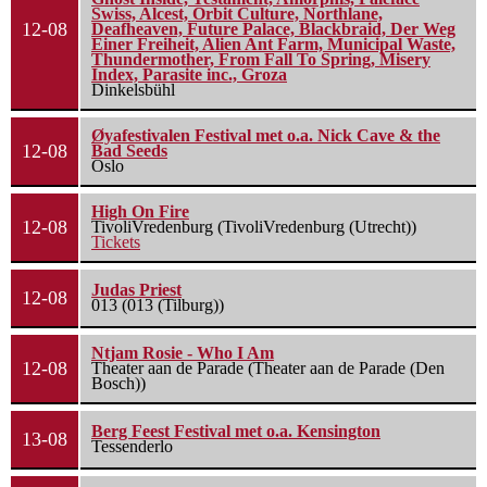
Swiss, Alcest, Orbit Culture, Northlane,
12-08
Deafheaven, Future Palace, Blackbraid, Der Weg
Einer Freiheit, Alien Ant Farm, Municipal Waste,
Thundermother, From Fall To Spring, Misery
Index, Parasite inc., Groza
Dinkelsbühl
Øyafestivalen Festival met o.a. Nick Cave & the
12-08
Bad Seeds
Oslo
High On Fire
12-08
TivoliVredenburg (TivoliVredenburg (Utrecht))
Tickets
Judas Priest
12-08
013 (013 (Tilburg))
Ntjam Rosie - Who I Am
12-08
Theater aan de Parade (Theater aan de Parade (Den
Bosch))
Berg Feest Festival met o.a. Kensington
13-08
Tessenderlo