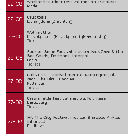
Waailand Outdoor Festival met o.a. Ruthless
22-08
Made
Cryptosis
22-08
Iduna (Iduna (Drachten))
Wolfmother
22-08
Muziekgieterij (Muziekgieterij (Maastricht))
Tickets
Rock en Seine Festival met o.a. Nick Cave & the
Bad Seeds, Deftones, Interpol
26-08
Parijs
Tickets
CuliNESSE Festival met o.a. Kensington, Di-
rect, The Dirty Daddies
27-08
Rotterdam
Tickets
Creamfields Festival met o.a. Faithless
27-08
Daresbury
Tickets
Hit The City Festival met o.a. Snapped Ankles,
27-08
Inherited
Eindhoven