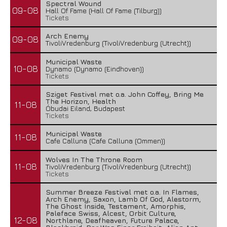
Spectral Wound
09-08
Hall Of Fame (Hall Of Fame (Tilburg))
Tickets
Arch Enemy
09-08
TivoliVredenburg (TivoliVredenburg (Utrecht))
Municipal Waste
10-08
Dynamo (Dynamo (Eindhoven))
Tickets
Sziget Festival met o.a. John Coffey, Bring Me
The Horizon, Health
11-08
Óbudai Eiland, Budapest
Tickets
Municipal Waste
11-08
Cafe Calluna (Cafe Calluna (Ommen))
Wolves In The Throne Room
11-08
TivoliVredenburg (TivoliVredenburg (Utrecht))
Tickets
Summer Breeze Festival met o.a. In Flames,
Arch Enemy, Saxon, Lamb Of God, Alestorm,
The Ghost Inside, Testament, Amorphis,
Paleface Swiss, Alcest, Orbit Culture,
12-08
Northlane, Deafheaven, Future Palace,