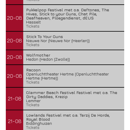
Pukkelpop Festival met o.a. Deftones, The
Hives, Stick to your Guns, Chat Pile,
20-08
Deafheaven, Ploegendienst, dEUS
Hasselt
Tickets
Stick To Your Guns
20-08
Nieuwe Nor (Nieuwe Nor (Heerlen))
Tickets
Wolfmother
20-08
Hedon (Hedon (Zwolle))
Racoon
Openluchttheater Hertme (Openluchttheater
20-08
Hertme (Hertme))
Tickets
Glemmer Beach Festival Festival met o.a. The
Dirty Daddies, Krezip
21-08
Lemmer
Tickets
Lowlands Festival met o.a. Terzij De Horde,
Royal Blood
21-08
Biddinghuizen
Tickets