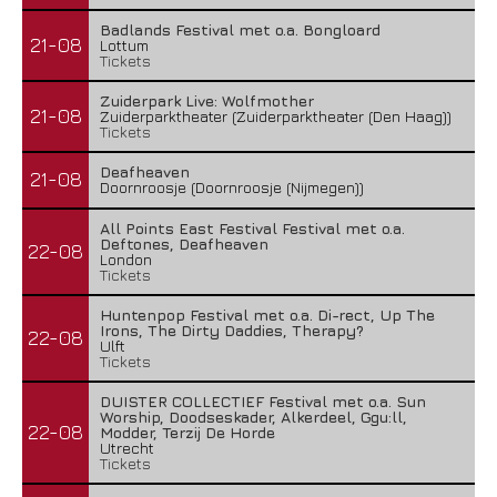
Badlands Festival met o.a. Bongloard
21-08
Lottum
Tickets
Zuiderpark Live: Wolfmother
21-08
Zuiderparktheater (Zuiderparktheater (Den Haag))
Tickets
Deafheaven
21-08
Doornroosje (Doornroosje (Nijmegen))
All Points East Festival Festival met o.a.
Deftones, Deafheaven
22-08
London
Tickets
Huntenpop Festival met o.a. Di-rect, Up The
Irons, The Dirty Daddies, Therapy?
22-08
Ulft
Tickets
DUISTER COLLECTIEF Festival met o.a. Sun
Worship, Doodseskader, Alkerdeel, Ggu:ll,
22-08
Modder, Terzij De Horde
Utrecht
Tickets