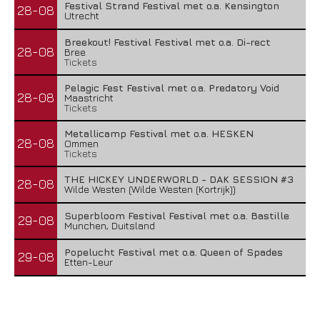
Festival Strand Festival met o.a. Kensington
28-08
Utrecht
Breekout! Festival Festival met o.a. Di-rect
28-08
Bree
Tickets
Pelagic Fest Festival met o.a. Predatory Void
28-08
Maastricht
Tickets
Metallicamp Festival met o.a. HESKEN
28-08
Ommen
Tickets
THE HICKEY UNDERWORLD - DAK SESSION #3
28-08
Wilde Westen (Wilde Westen (Kortrijk))
Superbloom Festival Festival met o.a. Bastille
29-08
Munchen, Duitsland
Popelucht Festival met o.a. Queen of Spades
29-08
Etten-Leur