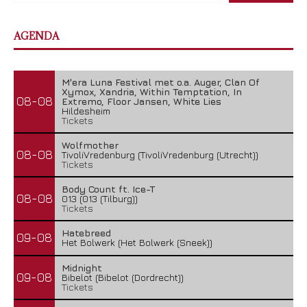
AGENDA
M'era Luna Festival met o.a. Auger, Clan Of
Xymox, Xandria, Within Temptation, In
08-08
Extremo, Floor Jansen, White Lies
Hildesheim
Tickets
Wolfmother
08-08
TivoliVredenburg (TivoliVredenburg (Utrecht))
Tickets
Body Count ft. Ice-T
08-08
013 (013 (Tilburg))
Tickets
Hatebreed
09-08
Het Bolwerk (Het Bolwerk (Sneek))
Midnight
09-08
Bibelot (Bibelot (Dordrecht))
Tickets