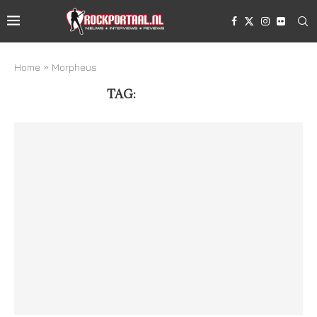
Home
»
Morpheus
TAG:
MORPHEUS