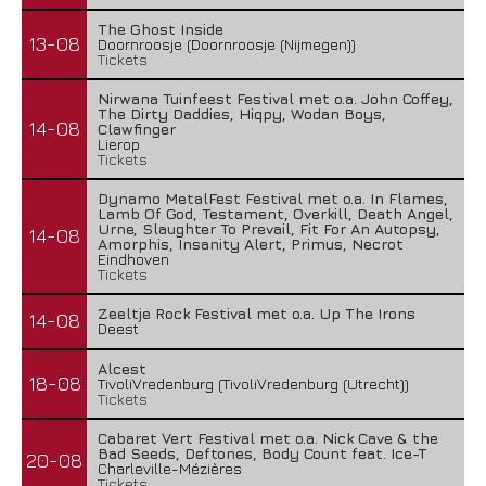
The Ghost Inside
13-08
Doornroosje (Doornroosje (Nijmegen))
Tickets
Nirwana Tuinfeest Festival met o.a. John Coffey,
The Dirty Daddies, Hiqpy, Wodan Boys,
14-08
Clawfinger
Lierop
Tickets
Dynamo MetalFest Festival met o.a. In Flames,
Lamb Of God, Testament, Overkill, Death Angel,
Urne, Slaughter To Prevail, Fit For An Autopsy,
14-08
Amorphis, Insanity Alert, Primus, Necrot
Eindhoven
Tickets
Zeeltje Rock Festival met o.a. Up The Irons
14-08
Deest
Alcest
18-08
TivoliVredenburg (TivoliVredenburg (Utrecht))
Tickets
Cabaret Vert Festival met o.a. Nick Cave & the
Bad Seeds, Deftones, Body Count feat. Ice-T
20-08
Charleville-Mézières
Tickets