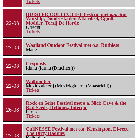
Tickets
DUISTER COLLECTIEF Festival met o.a. Sun
Worship, Doodseskader, Alkerdeel, Ggu:ll,
22-08
Modder, Terzij De Horde
Utrecht
Tickets
Waailand Outdoor Festival met o.a. Ruthless
22-08
Made
Cryptosis
22-08
Iduna (Iduna (Drachten))
Wolfmother
22-08
Muziekgieterij (Muziekgieterij (Maastricht))
Tickets
Rock en Seine Festival met o.a. Nick Cave & the
Bad Seeds, Deftones, Interpol
26-08
Parijs
Tickets
CuliNESSE Festival met o.a. Kensington, Di-rect,
The Dirty Daddies
27-08
Rotterdam