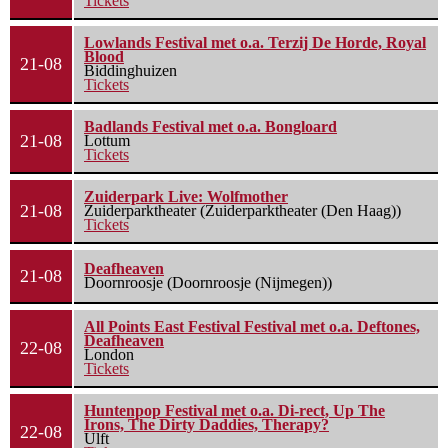
Tickets
Lowlands Festival met o.a. Terzij De Horde, Royal
Blood
21-08
Biddinghuizen
Tickets
Badlands Festival met o.a. Bongloard
21-08
Lottum
Tickets
Zuiderpark Live: Wolfmother
21-08
Zuiderparktheater (Zuiderparktheater (Den Haag))
Tickets
Deafheaven
21-08
Doornroosje (Doornroosje (Nijmegen))
All Points East Festival Festival met o.a. Deftones,
Deafheaven
22-08
London
Tickets
Huntenpop Festival met o.a. Di-rect, Up The
Irons, The Dirty Daddies, Therapy?
22-08
Ulft