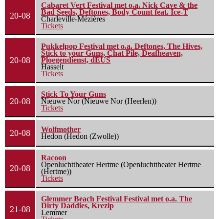
Cabaret Vert Festival met o.a. Nick Cave & the
Bad Seeds, Deftones, Body Count feat. Ice-T
20-08
Charleville-Mézières
Tickets
Pukkelpop Festival met o.a. Deftones, The Hives,
Stick to your Guns, Chat Pile, Deafheaven,
20-08
Ploegendienst, dEUS
Hasselt
Tickets
Stick To Your Guns
20-08
Nieuwe Nor (Nieuwe Nor (Heerlen))
Tickets
Wolfmother
20-08
Hedon (Hedon (Zwolle))
Racoon
Openluchttheater Hertme (Openluchttheater Hertme
20-08
(Hertme))
Tickets
Glemmer Beach Festival Festival met o.a. The
Dirty Daddies, Krezip
21-08
Lemmer