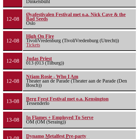
Dinkelsbühl
Øyafestivalen Festival met o.a. Nick Cave & the
12-08
Bad Seeds
Oslo
High On Fire
12-08
TivoliVredenburg (TivoliVredenburg (Utrecht))
Tickets
Judas Priest
12-08
013 (013 (Tilburg))
Ntjam Rosie - Who I Am
12-08
Theater aan de Parade (Theater aan de Parade (Den
Bosch))
Berg Feest Festival met o.a. Kensington
13-08
Tessenderlo
In Flames + Employed To Serve
13-08
OM (OM (Seraing))
Dynamo Metalfest Pre-party
13-08