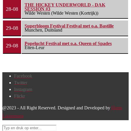
THE HICKEY UNDERWORLD - DAK
28-08
SESSION #3
Wilde Westen (Wilde Westen (Kortrijk))
Superbloom Festival Festival met o.a. Bastille
29-08
Munchen, Duitsland
Popelucht Festival met o.a. Queen of Spades
29-08
Etten-Leur
Facebook
Twitter
Instagram
Flickr
@2023 - All Right Reserved. Designed and Developed by
Harm
Lourenssen