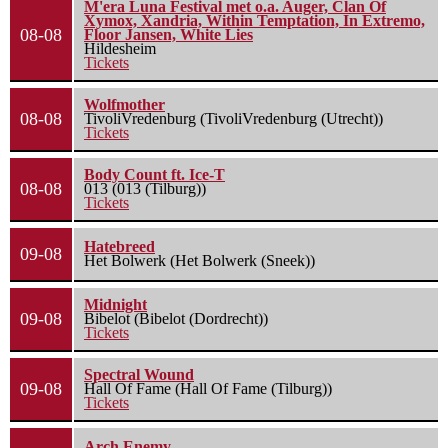
M'era Luna Festival met o.a. Auger, Clan Of
Xymox, Xandria, Within Temptation, In Extremo,
08-08
Floor Jansen, White Lies
Hildesheim
Tickets
Wolfmother
08-08
TivoliVredenburg (TivoliVredenburg (Utrecht))
Tickets
Body Count ft. Ice-T
08-08
013 (013 (Tilburg))
Tickets
Hatebreed
09-08
Het Bolwerk (Het Bolwerk (Sneek))
Midnight
09-08
Bibelot (Bibelot (Dordrecht))
Tickets
Spectral Wound
09-08
Hall Of Fame (Hall Of Fame (Tilburg))
Tickets
Arch Enemy