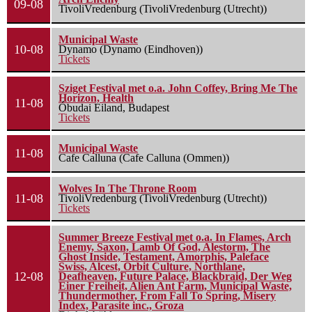
09-08
TivoliVredenburg (TivoliVredenburg (Utrecht))
Municipal Waste
10-08
Dynamo (Dynamo (Eindhoven))
Tickets
Sziget Festival met o.a. John Coffey, Bring Me The
Horizon, Health
11-08
Óbudai Eiland, Budapest
Tickets
Municipal Waste
11-08
Cafe Calluna (Cafe Calluna (Ommen))
Wolves In The Throne Room
11-08
TivoliVredenburg (TivoliVredenburg (Utrecht))
Tickets
Summer Breeze Festival met o.a. In Flames, Arch
Enemy, Saxon, Lamb Of God, Alestorm, The
Ghost Inside, Testament, Amorphis, Paleface
Swiss, Alcest, Orbit Culture, Northlane,
12-08
Deafheaven, Future Palace, Blackbraid, Der Weg
Einer Freiheit, Alien Ant Farm, Municipal Waste,
Thundermother, From Fall To Spring, Misery
Index, Parasite inc., Groza