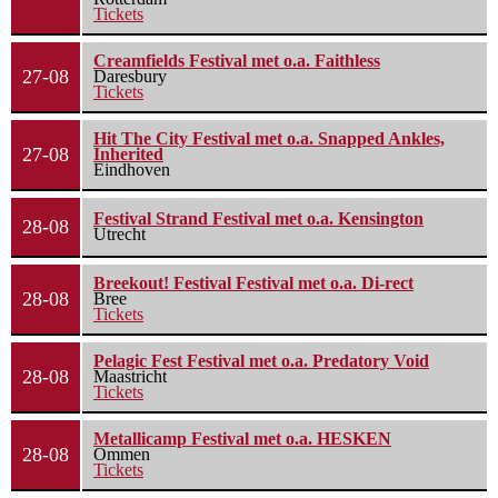
Tickets
Creamfields Festival met o.a. Faithless
27-08
Daresbury
Tickets
Hit The City Festival met o.a. Snapped Ankles,
27-08
Inherited
Eindhoven
Festival Strand Festival met o.a. Kensington
28-08
Utrecht
Breekout! Festival Festival met o.a. Di-rect
28-08
Bree
Tickets
Pelagic Fest Festival met o.a. Predatory Void
28-08
Maastricht
Tickets
Metallicamp Festival met o.a. HESKEN
28-08
Ommen
Tickets