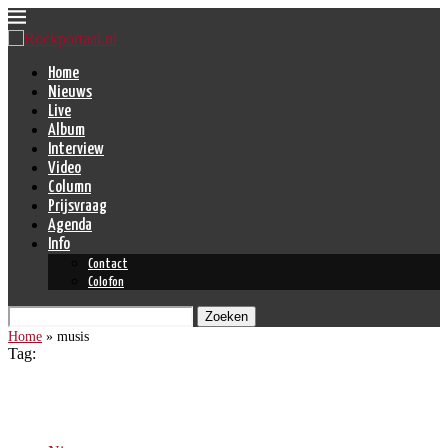
Home
Nieuws
Live
Album
Interview
Video
Column
Prijsvraag
Agenda
Info
Contact
Colofon
Zoeken
Home
»
musis
Tag:
musis