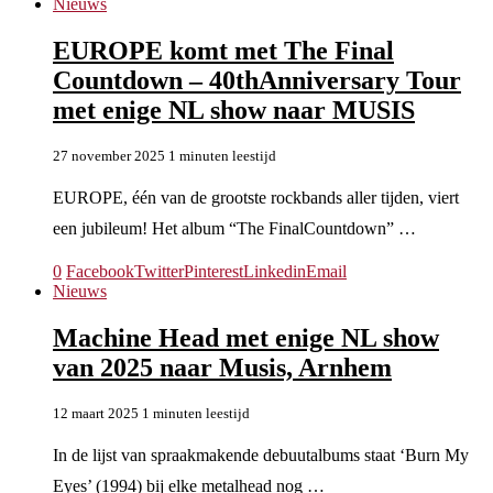
Nieuws
EUROPE komt met The Final
Countdown – 40thAnniversary Tour
met enige NL show naar MUSIS
27 november 2025
1 minuten leestijd
EUROPE, één van de grootste rockbands aller tijden, viert
een jubileum! Het album “The FinalCountdown” …
0
Facebook
Twitter
Pinterest
Linkedin
Email
Nieuws
Machine Head met enige NL show
van 2025 naar Musis, Arnhem
12 maart 2025
1 minuten leestijd
In de lijst van spraakmakende debuutalbums staat ‘Burn My
Eyes’ (1994) bij elke metalhead nog …