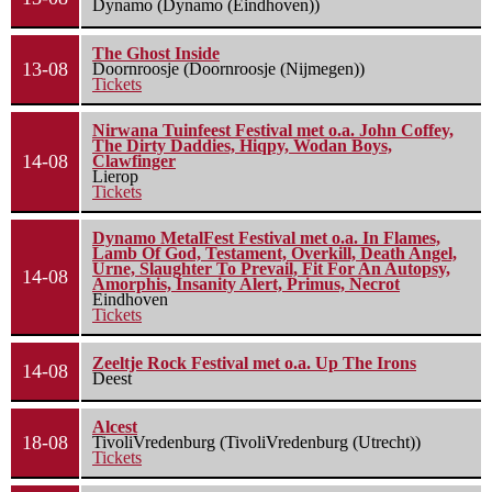
Dynamo (Dynamo (Eindhoven))
The Ghost Inside
13-08
Doornroosje (Doornroosje (Nijmegen))
Tickets
Nirwana Tuinfeest Festival met o.a. John Coffey,
The Dirty Daddies, Hiqpy, Wodan Boys,
14-08
Clawfinger
Lierop
Tickets
Dynamo MetalFest Festival met o.a. In Flames,
Lamb Of God, Testament, Overkill, Death Angel,
Urne, Slaughter To Prevail, Fit For An Autopsy,
14-08
Amorphis, Insanity Alert, Primus, Necrot
Eindhoven
Tickets
Zeeltje Rock Festival met o.a. Up The Irons
14-08
Deest
Alcest
18-08
TivoliVredenburg (TivoliVredenburg (Utrecht))
Tickets