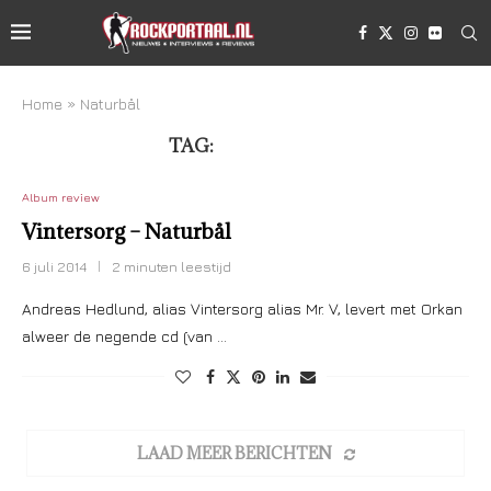
Home
»
Naturbål
TAG:
NATURBÅL
Album review
Vintersorg – Naturbål
6 juli 2014
2 minuten leestijd
Andreas Hedlund, alias Vintersorg alias Mr. V, levert met Orkan
alweer de negende cd (van …
LAAD MEER BERICHTEN