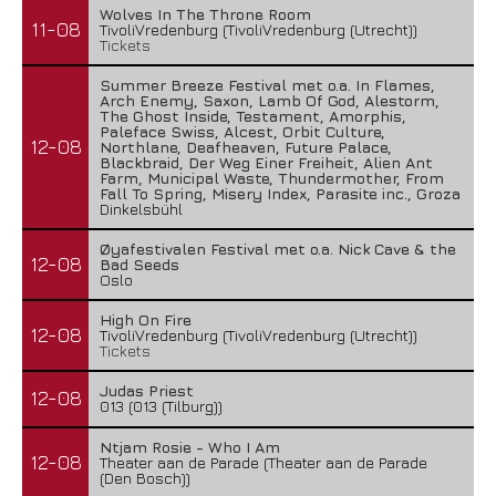
Wolves In The Throne Room
11-08
TivoliVredenburg (TivoliVredenburg (Utrecht))
Tickets
Summer Breeze Festival met o.a. In Flames,
Arch Enemy, Saxon, Lamb Of God, Alestorm,
The Ghost Inside, Testament, Amorphis,
Paleface Swiss, Alcest, Orbit Culture,
12-08
Northlane, Deafheaven, Future Palace,
Blackbraid, Der Weg Einer Freiheit, Alien Ant
Farm, Municipal Waste, Thundermother, From
Fall To Spring, Misery Index, Parasite inc., Groza
Dinkelsbühl
Øyafestivalen Festival met o.a. Nick Cave & the
12-08
Bad Seeds
Oslo
High On Fire
12-08
TivoliVredenburg (TivoliVredenburg (Utrecht))
Tickets
Judas Priest
12-08
013 (013 (Tilburg))
Ntjam Rosie - Who I Am
12-08
Theater aan de Parade (Theater aan de Parade
(Den Bosch))