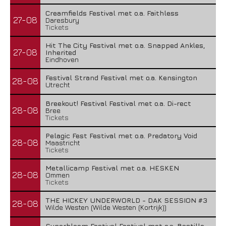
Creamfields Festival met o.a. Faithless
27-08
Daresbury
Tickets
Hit The City Festival met o.a. Snapped Ankles,
27-08
Inherited
Eindhoven
Festival Strand Festival met o.a. Kensington
28-08
Utrecht
Breekout! Festival Festival met o.a. Di-rect
28-08
Bree
Tickets
Pelagic Fest Festival met o.a. Predatory Void
28-08
Maastricht
Tickets
Metallicamp Festival met o.a. HESKEN
28-08
Ommen
Tickets
THE HICKEY UNDERWORLD - DAK SESSION #3
28-08
Wilde Westen (Wilde Westen (Kortrijk))
Superbloom Festival Festival met o.a. Bastille