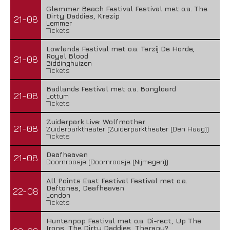
Glemmer Beach Festival Festival met o.a. The
Dirty Daddies, Krezip
21-08
Lemmer
Tickets
Lowlands Festival met o.a. Terzij De Horde,
Royal Blood
21-08
Biddinghuizen
Tickets
Badlands Festival met o.a. Bongloard
21-08
Lottum
Tickets
Zuiderpark Live: Wolfmother
21-08
Zuiderparktheater (Zuiderparktheater (Den Haag))
Tickets
Deafheaven
21-08
Doornroosje (Doornroosje (Nijmegen))
All Points East Festival Festival met o.a.
Deftones, Deafheaven
22-08
London
Tickets
Huntenpop Festival met o.a. Di-rect, Up The
Irons, The Dirty Daddies, Therapy?