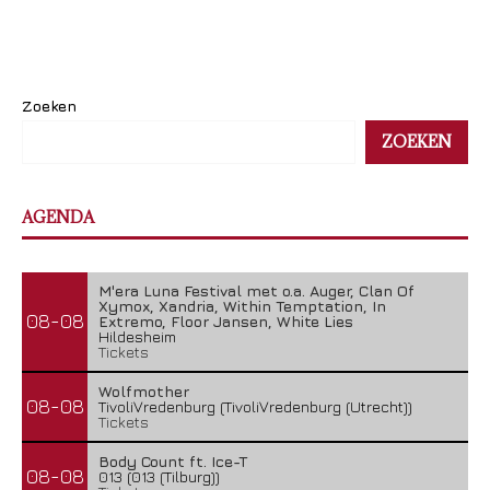
Zoeken
ZOEKEN
AGENDA
M'era Luna Festival met o.a. Auger, Clan Of
Xymox, Xandria, Within Temptation, In
08-08
Extremo, Floor Jansen, White Lies
Hildesheim
Tickets
Wolfmother
08-08
TivoliVredenburg (TivoliVredenburg (Utrecht))
Tickets
Body Count ft. Ice-T
08-08
013 (013 (Tilburg))