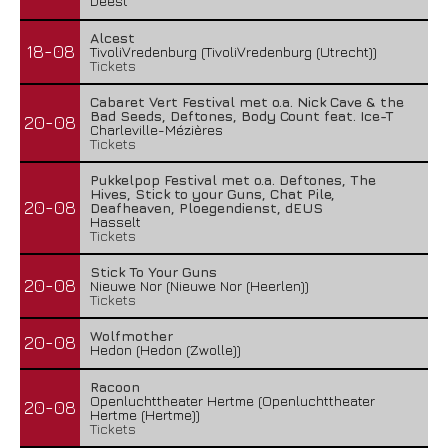
Deest
Alcest
18-08
TivoliVredenburg (TivoliVredenburg (Utrecht))
Tickets
Cabaret Vert Festival met o.a. Nick Cave & the
Bad Seeds, Deftones, Body Count feat. Ice-T
20-08
Charleville-Mézières
Tickets
Pukkelpop Festival met o.a. Deftones, The
Hives, Stick to your Guns, Chat Pile,
20-08
Deafheaven, Ploegendienst, dEUS
Hasselt
Tickets
Stick To Your Guns
20-08
Nieuwe Nor (Nieuwe Nor (Heerlen))
Tickets
Wolfmother
20-08
Hedon (Hedon (Zwolle))
Racoon
Openluchttheater Hertme (Openluchttheater
20-08
Hertme (Hertme))
Tickets