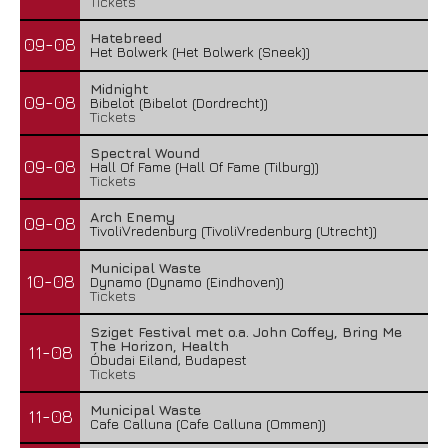
Tickets
Hatebreed
09-08
Het Bolwerk (Het Bolwerk (Sneek))
Midnight
09-08
Bibelot (Bibelot (Dordrecht))
Tickets
Spectral Wound
09-08
Hall Of Fame (Hall Of Fame (Tilburg))
Tickets
Arch Enemy
09-08
TivoliVredenburg (TivoliVredenburg (Utrecht))
Municipal Waste
10-08
Dynamo (Dynamo (Eindhoven))
Tickets
Sziget Festival met o.a. John Coffey, Bring Me
The Horizon, Health
11-08
Óbudai Eiland, Budapest
Tickets
Municipal Waste
11-08
Cafe Calluna (Cafe Calluna (Ommen))