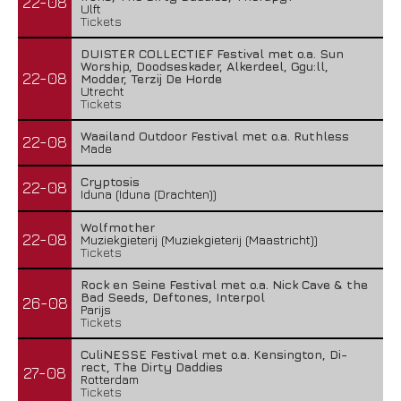
22-08
Ulft
Tickets
DUISTER COLLECTIEF Festival met o.a. Sun
Worship, Doodseskader, Alkerdeel, Ggu:ll,
22-08
Modder, Terzij De Horde
Utrecht
Tickets
Waailand Outdoor Festival met o.a. Ruthless
22-08
Made
Cryptosis
22-08
Iduna (Iduna (Drachten))
Wolfmother
22-08
Muziekgieterij (Muziekgieterij (Maastricht))
Tickets
Rock en Seine Festival met o.a. Nick Cave & the
Bad Seeds, Deftones, Interpol
26-08
Parijs
Tickets
CuliNESSE Festival met o.a. Kensington, Di-
rect, The Dirty Daddies
27-08
Rotterdam
Tickets