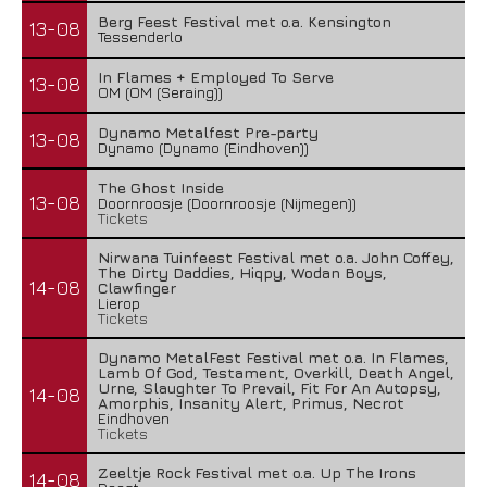
Berg Feest Festival met o.a. Kensington
13-08
Tessenderlo
In Flames + Employed To Serve
13-08
OM (OM (Seraing))
Dynamo Metalfest Pre-party
13-08
Dynamo (Dynamo (Eindhoven))
The Ghost Inside
13-08
Doornroosje (Doornroosje (Nijmegen))
Tickets
Nirwana Tuinfeest Festival met o.a. John Coffey,
The Dirty Daddies, Hiqpy, Wodan Boys,
14-08
Clawfinger
Lierop
Tickets
Dynamo MetalFest Festival met o.a. In Flames,
Lamb Of God, Testament, Overkill, Death Angel,
Urne, Slaughter To Prevail, Fit For An Autopsy,
14-08
Amorphis, Insanity Alert, Primus, Necrot
Eindhoven
Tickets
Zeeltje Rock Festival met o.a. Up The Irons
14-08