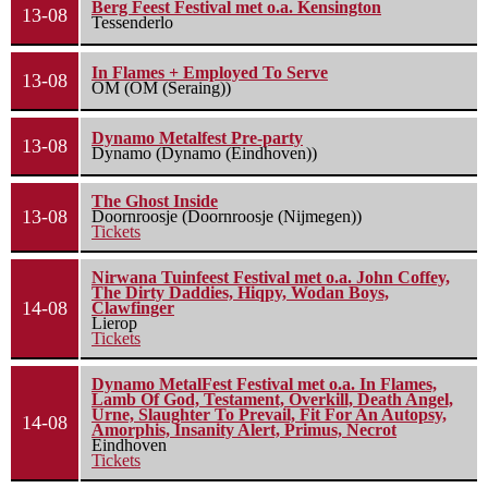
Berg Feest Festival met o.a. Kensington
13-08
Tessenderlo
In Flames + Employed To Serve
13-08
OM (OM (Seraing))
Dynamo Metalfest Pre-party
13-08
Dynamo (Dynamo (Eindhoven))
The Ghost Inside
13-08
Doornroosje (Doornroosje (Nijmegen))
Tickets
Nirwana Tuinfeest Festival met o.a. John Coffey,
The Dirty Daddies, Hiqpy, Wodan Boys,
14-08
Clawfinger
Lierop
Tickets
Dynamo MetalFest Festival met o.a. In Flames,
Lamb Of God, Testament, Overkill, Death Angel,
Urne, Slaughter To Prevail, Fit For An Autopsy,
14-08
Amorphis, Insanity Alert, Primus, Necrot
Eindhoven
Tickets