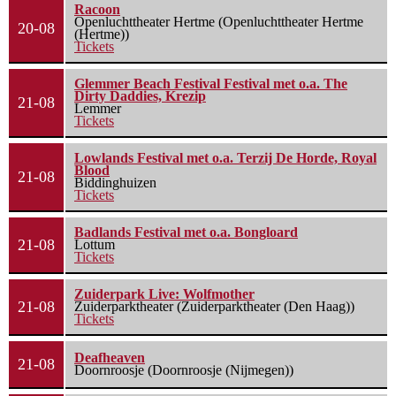
Racoon
Openluchttheater Hertme (Openluchttheater Hertme
20-08
(Hertme))
Tickets
Glemmer Beach Festival Festival met o.a. The
Dirty Daddies, Krezip
21-08
Lemmer
Tickets
Lowlands Festival met o.a. Terzij De Horde, Royal
Blood
21-08
Biddinghuizen
Tickets
Badlands Festival met o.a. Bongloard
21-08
Lottum
Tickets
Zuiderpark Live: Wolfmother
21-08
Zuiderparktheater (Zuiderparktheater (Den Haag))
Tickets
Deafheaven
21-08
Doornroosje (Doornroosje (Nijmegen))