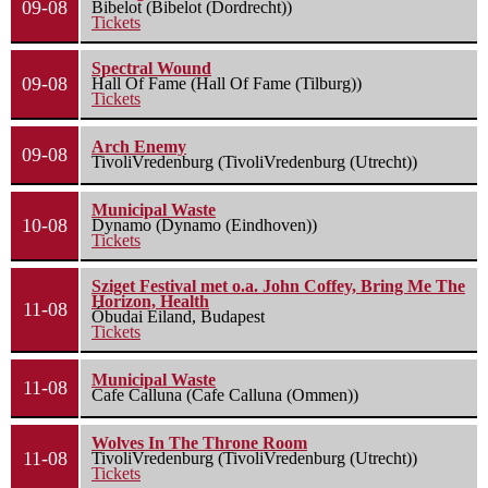
09-08
Bibelot (Bibelot (Dordrecht))
Tickets
Spectral Wound
09-08
Hall Of Fame (Hall Of Fame (Tilburg))
Tickets
Arch Enemy
09-08
TivoliVredenburg (TivoliVredenburg (Utrecht))
Municipal Waste
10-08
Dynamo (Dynamo (Eindhoven))
Tickets
Sziget Festival met o.a. John Coffey, Bring Me The
Horizon, Health
11-08
Óbudai Eiland, Budapest
Tickets
Municipal Waste
11-08
Cafe Calluna (Cafe Calluna (Ommen))
Wolves In The Throne Room
11-08
TivoliVredenburg (TivoliVredenburg (Utrecht))
Tickets