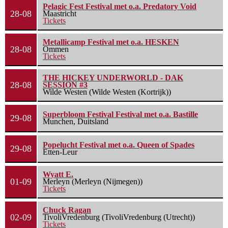
Pelagic Fest Festival met o.a. Predatory Void
28-08
Maastricht
Tickets
Metallicamp Festival met o.a. HESKEN
28-08
Ommen
Tickets
THE HICKEY UNDERWORLD - DAK
28-08
SESSION #3
Wilde Westen (Wilde Westen (Kortrijk))
Superbloom Festival Festival met o.a. Bastille
29-08
Munchen, Duitsland
Popelucht Festival met o.a. Queen of Spades
29-08
Etten-Leur
Wyatt E.
01-09
Merleyn (Merleyn (Nijmegen))
Tickets
Chuck Ragan
02-09
TivoliVredenburg (TivoliVredenburg (Utrecht))
Tickets