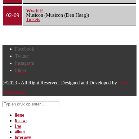
Wyatt E.
02-09
Musicon (Musicon (Den Haag))
Tickets
Facebook
Twitter
Instagram
Flickr
@2023 - All Right Reserved. Designed and Developed by
Harm
Lourenssen
Home
Nieuws
Live
Album
Interview