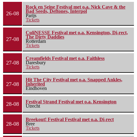
Rock en Seine Festival met o.a. Nick Cave & the
Bad Seeds, Deftones, Interpol
26-08
Parijs
Tickets
CuliNESSE Festival met o.a. Kensington, Di-rect,
The Dirty Daddies
27-08
Rotterdam
Tickets
Creamfields Festival met o.a. Faithless
27-08
Daresbury
Tickets
Hit The City Festival met o.a. Snapped Ankles,
27-08
Inherited
Eindhoven
Festival Strand Festival met o.a. Kensington
28-08
Utrecht
Breekout! Festival Festival met o.a. Di-rect
28-08
Bree
Tickets