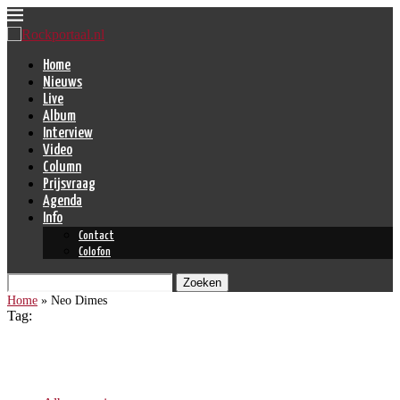
Home
Nieuws
Live
Album
Interview
Video
Column
Prijsvraag
Agenda
Info
Contact
Colofon
Zoeken
Home
»
Neo Dimes
Tag:
Neo Dimes