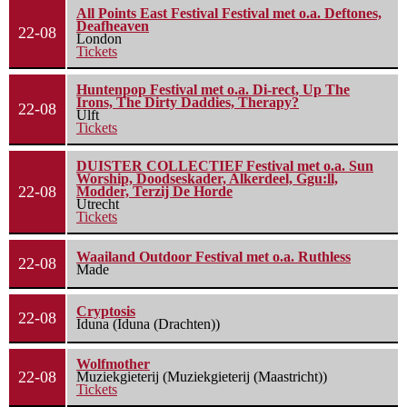
All Points East Festival Festival met o.a. Deftones,
Deafheaven
22-08
London
Tickets
Huntenpop Festival met o.a. Di-rect, Up The
Irons, The Dirty Daddies, Therapy?
22-08
Ulft
Tickets
DUISTER COLLECTIEF Festival met o.a. Sun
Worship, Doodseskader, Alkerdeel, Ggu:ll,
22-08
Modder, Terzij De Horde
Utrecht
Tickets
Waailand Outdoor Festival met o.a. Ruthless
22-08
Made
Cryptosis
22-08
Iduna (Iduna (Drachten))
Wolfmother
22-08
Muziekgieterij (Muziekgieterij (Maastricht))
Tickets