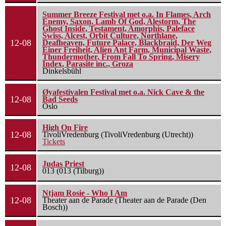
Summer Breeze Festival met o.a. In Flames, Arch
Enemy, Saxon, Lamb Of God, Alestorm, The
Ghost Inside, Testament, Amorphis, Paleface
Swiss, Alcest, Orbit Culture, Northlane,
12-08
Deafheaven, Future Palace, Blackbraid, Der Weg
Einer Freiheit, Alien Ant Farm, Municipal Waste,
Thundermother, From Fall To Spring, Misery
Index, Parasite inc., Groza
Dinkelsbühl
Øyafestivalen Festival met o.a. Nick Cave & the
12-08
Bad Seeds
Oslo
High On Fire
12-08
TivoliVredenburg (TivoliVredenburg (Utrecht))
Tickets
Judas Priest
12-08
013 (013 (Tilburg))
Ntjam Rosie - Who I Am
12-08
Theater aan de Parade (Theater aan de Parade (Den
Bosch))