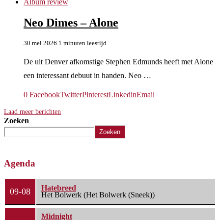
Album review
Neo Dimes – Alone
30 mei 2026
1 minuten leestijd
De uit Denver afkomstige Stephen Edmunds heeft met Alone
een interessant debuut in handen. Neo …
0
Facebook
Twitter
Pinterest
Linkedin
Email
Laad meer berichten
Zoeken
Zoeken
Agenda
Hatebreed
09-08
Het Bolwerk (Het Bolwerk (Sneek))
Midnight