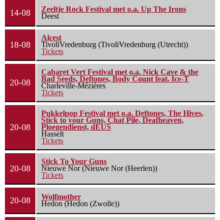
Zeeltje Rock Festival met o.a. Up The Irons
14-08
Deest
Alcest
18-08
TivoliVredenburg (TivoliVredenburg (Utrecht))
Tickets
Cabaret Vert Festival met o.a. Nick Cave & the
Bad Seeds, Deftones, Body Count feat. Ice-T
20-08
Charleville-Mézières
Tickets
Pukkelpop Festival met o.a. Deftones, The Hives,
Stick to your Guns, Chat Pile, Deafheaven,
20-08
Ploegendienst, dEUS
Hasselt
Tickets
Stick To Your Guns
20-08
Nieuwe Nor (Nieuwe Nor (Heerlen))
Tickets
Wolfmother
20-08
Hedon (Hedon (Zwolle))