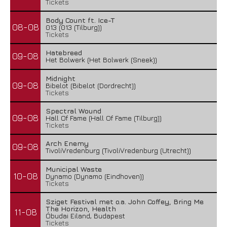
Tickets
Body Count ft. Ice-T
08-08
013 (013 (Tilburg))
Tickets
Hatebreed
09-08
Het Bolwerk (Het Bolwerk (Sneek))
Midnight
09-08
Bibelot (Bibelot (Dordrecht))
Tickets
Spectral Wound
09-08
Hall Of Fame (Hall Of Fame (Tilburg))
Tickets
Arch Enemy
09-08
TivoliVredenburg (TivoliVredenburg (Utrecht))
Municipal Waste
10-08
Dynamo (Dynamo (Eindhoven))
Tickets
Sziget Festival met o.a. John Coffey, Bring Me
The Horizon, Health
11-08
Óbudai Eiland, Budapest
Tickets