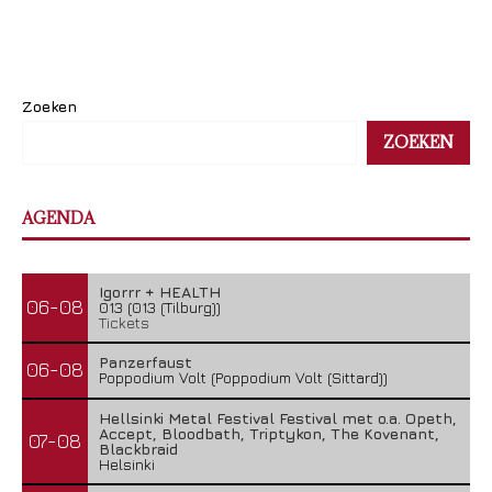
Zoeken
ZOEKEN
AGENDA
Igorrr + HEALTH
06-08
013 (013 (Tilburg))
Tickets
Panzerfaust
06-08
Poppodium Volt (Poppodium Volt (Sittard))
Hellsinki Metal Festival Festival met o.a. Opeth,
Accept, Bloodbath, Triptykon, The Kovenant,
07-08
Blackbraid
Helsinki