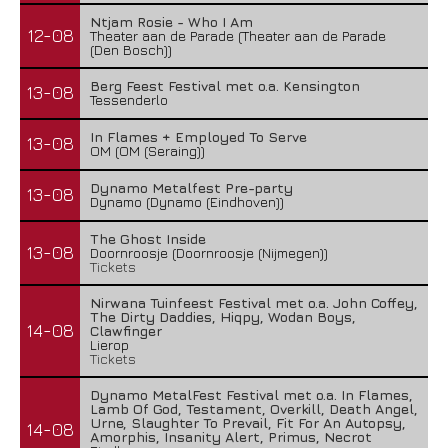
Ntjam Rosie - Who I Am
12-08
Theater aan de Parade (Theater aan de Parade
(Den Bosch))
Berg Feest Festival met o.a. Kensington
13-08
Tessenderlo
In Flames + Employed To Serve
13-08
OM (OM (Seraing))
Dynamo Metalfest Pre-party
13-08
Dynamo (Dynamo (Eindhoven))
The Ghost Inside
13-08
Doornroosje (Doornroosje (Nijmegen))
Tickets
Nirwana Tuinfeest Festival met o.a. John Coffey,
The Dirty Daddies, Hiqpy, Wodan Boys,
14-08
Clawfinger
Lierop
Tickets
Dynamo MetalFest Festival met o.a. In Flames,
Lamb Of God, Testament, Overkill, Death Angel,
Urne, Slaughter To Prevail, Fit For An Autopsy,
14-08
Amorphis, Insanity Alert, Primus, Necrot