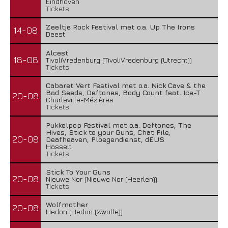
Eindhoven
Tickets
Zeeltje Rock Festival met o.a. Up The Irons
14-08
Deest
Alcest
18-08
TivoliVredenburg (TivoliVredenburg (Utrecht))
Tickets
Cabaret Vert Festival met o.a. Nick Cave & the
Bad Seeds, Deftones, Body Count feat. Ice-T
20-08
Charleville-Mézières
Tickets
Pukkelpop Festival met o.a. Deftones, The
Hives, Stick to your Guns, Chat Pile,
20-08
Deafheaven, Ploegendienst, dEUS
Hasselt
Tickets
Stick To Your Guns
20-08
Nieuwe Nor (Nieuwe Nor (Heerlen))
Tickets
Wolfmother
20-08
Hedon (Hedon (Zwolle))