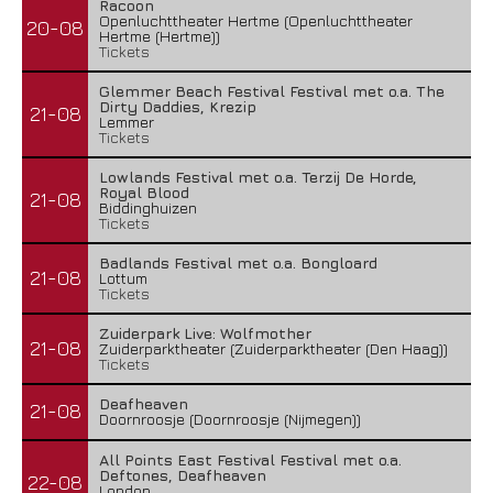
Racoon
Openluchttheater Hertme (Openluchttheater
20-08
Hertme (Hertme))
Tickets
Glemmer Beach Festival Festival met o.a. The
Dirty Daddies, Krezip
21-08
Lemmer
Tickets
Lowlands Festival met o.a. Terzij De Horde,
Royal Blood
21-08
Biddinghuizen
Tickets
Badlands Festival met o.a. Bongloard
21-08
Lottum
Tickets
Zuiderpark Live: Wolfmother
21-08
Zuiderparktheater (Zuiderparktheater (Den Haag))
Tickets
Deafheaven
21-08
Doornroosje (Doornroosje (Nijmegen))
All Points East Festival Festival met o.a.
Deftones, Deafheaven
22-08
London