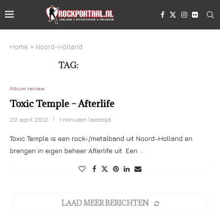
Home
»
Noord-Holland
TAG:
NOORD-HOLLAND
Album review
Toxic Temple – Afterlife
22 april 2012
1 minuten leestijd
Toxic Temple is een rock-/metalband uit Noord-Holland en
brengen in eigen beheer Afterlife uit. Een …
LAAD MEER BERICHTEN