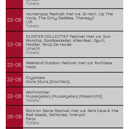
Tickets
Huntenpop Festival met o.a. Di-rect, Up The
Irons, The Dirty Daddies, Therapy?
22-08
Ulft
Tickets
DUISTER COLLECTIEF Festival met o.a. Sun
Worship, Doodseskader, Alkerdeel, Ggu:ll,
22-08
Modder, Terzij De Horde
Utrecht
Tickets
Waailand Outdoor Festival met o.a. Ruthless
22-08
Made
Cryptosis
22-08
Iduna (Iduna (Drachten))
Wolfmother
22-08
Muziekgieterij (Muziekgieterij (Maastricht))
Tickets
Rock en Seine Festival met o.a. Nick Cave & the
Bad Seeds, Deftones, Interpol
26-08
Parijs
Tickets