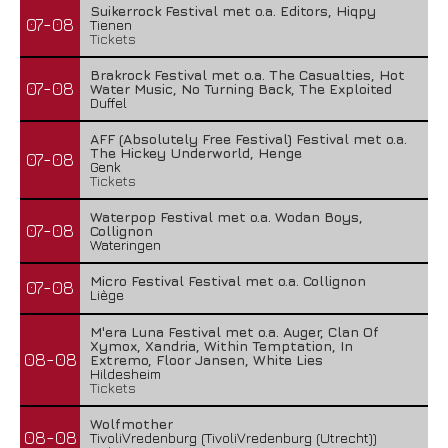
Suikerrock Festival met o.a. Editors, Hiqpy
07-08
Tienen
Tickets
Brakrock Festival met o.a. The Casualties, Hot
07-08
Water Music, No Turning Back, The Exploited
Duffel
AFF (Absolutely Free Festival) Festival met o.a.
The Hickey Underworld, Henge
07-08
Genk
Tickets
Waterpop Festival met o.a. Wodan Boys,
07-08
Collignon
Wateringen
Micro Festival Festival met o.a. Collignon
07-08
Liège
M'era Luna Festival met o.a. Auger, Clan Of
Xymox, Xandria, Within Temptation, In
08-08
Extremo, Floor Jansen, White Lies
Hildesheim
Tickets
Wolfmother
08-08
TivoliVredenburg (TivoliVredenburg (Utrecht))