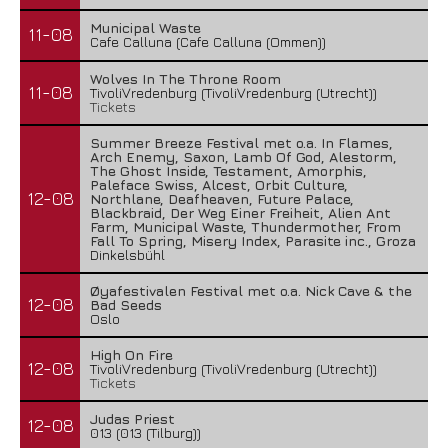
Municipal Waste
11-08
Cafe Calluna (Cafe Calluna (Ommen))
Wolves In The Throne Room
11-08
TivoliVredenburg (TivoliVredenburg (Utrecht))
Tickets
Summer Breeze Festival met o.a. In Flames,
Arch Enemy, Saxon, Lamb Of God, Alestorm,
The Ghost Inside, Testament, Amorphis,
Paleface Swiss, Alcest, Orbit Culture,
12-08
Northlane, Deafheaven, Future Palace,
Blackbraid, Der Weg Einer Freiheit, Alien Ant
Farm, Municipal Waste, Thundermother, From
Fall To Spring, Misery Index, Parasite inc., Groza
Dinkelsbühl
Øyafestivalen Festival met o.a. Nick Cave & the
12-08
Bad Seeds
Oslo
High On Fire
12-08
TivoliVredenburg (TivoliVredenburg (Utrecht))
Tickets
Judas Priest
12-08
013 (013 (Tilburg))