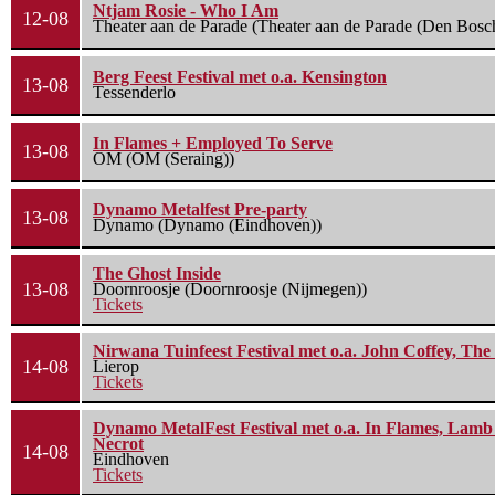
Ntjam Rosie - Who I Am
12-08
Theater aan de Parade (Theater aan de Parade (Den Bosc
Berg Feest Festival met o.a. Kensington
13-08
Tessenderlo
In Flames + Employed To Serve
13-08
OM (OM (Seraing))
Dynamo Metalfest Pre-party
13-08
Dynamo (Dynamo (Eindhoven))
The Ghost Inside
13-08
Doornroosje (Doornroosje (Nijmegen))
Tickets
Nirwana Tuinfeest Festival met o.a. John Coffey, Th
14-08
Lierop
Tickets
Dynamo MetalFest Festival met o.a. In Flames, Lamb O
Necrot
14-08
Eindhoven
Tickets