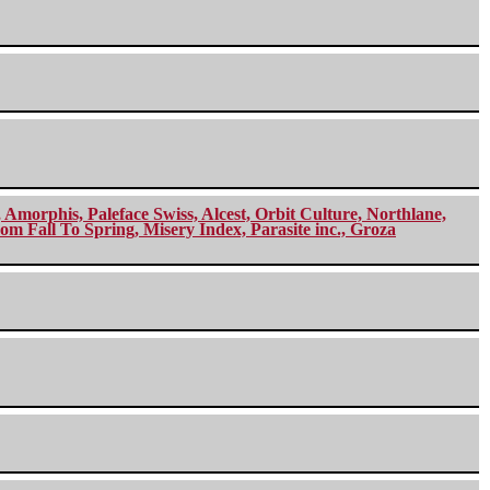
morphis, Paleface Swiss, Alcest, Orbit Culture, Northlane,
m Fall To Spring, Misery Index, Parasite inc., Groza