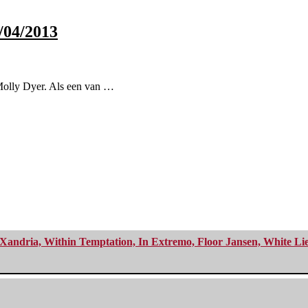
/04/2013
 Molly Dyer. Als een van …
Xandria, Within Temptation, In Extremo, Floor Jansen, White Li