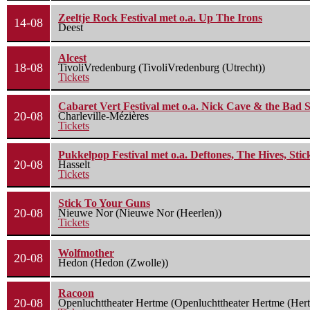
Zeeltje Rock Festival met o.a. Up The Irons
14-08
Deest
Alcest
18-08
TivoliVredenburg (TivoliVredenburg (Utrecht))
Tickets
Cabaret Vert Festival met o.a. Nick Cave & the Bad S
20-08
Charleville-Mézières
Tickets
Pukkelpop Festival met o.a. Deftones, The Hives, Sti
20-08
Hasselt
Tickets
Stick To Your Guns
20-08
Nieuwe Nor (Nieuwe Nor (Heerlen))
Tickets
Wolfmother
20-08
Hedon (Hedon (Zwolle))
Racoon
20-08
Openluchttheater Hertme (Openluchttheater Hertme (Her