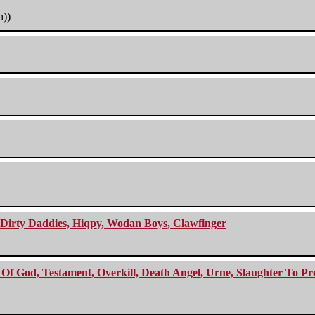
h))
e Dirty Daddies, Hiqpy, Wodan Boys, Clawfinger
f God, Testament, Overkill, Death Angel, Urne, Slaughter To Prev