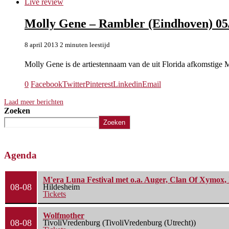
Live review
Molly Gene – Rambler (Eindhoven) 05
8 april 2013
2 minuten leestijd
Molly Gene is de artiestennaam van de uit Florida afkomstige
0
Facebook
Twitter
Pinterest
Linkedin
Email
Laad meer berichten
Zoeken
Zoeken
Agenda
M'era Luna Festival met o.a. Auger, Clan Of Xymox, 
08-08
Hildesheim
Tickets
Wolfmother
08-08
TivoliVredenburg (TivoliVredenburg (Utrecht))