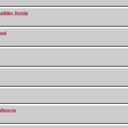
addies, Krezip
lood
eafheaven