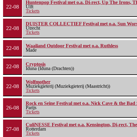
Huntenpop Festival met o.a. Di-rect, Up The Irons, 
22-08
Ulft
Tickets
DUISTER COLLECTIEF Festival met o.a. Sun Worship
22-08
Utrecht
Tickets
Waailand Outdoor Festival met o.a. Ruthless
22-08
Made
Cryptosis
22-08
Iduna (Iduna (Drachten))
Wolfmother
22-08
Muziekgieterij (Muziekgieterij (Maastricht))
Tickets
Rock en Seine Festival met o.a. Nick Cave & the Bad 
26-08
Parijs
Tickets
CuliNESSE Festival met o.a. Kensington, Di-rect, Th
27-08
Rotterdam
Tickets