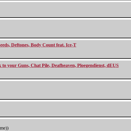
eeds, Deftones, Body Count feat. Ice-T
ck to your Guns, Chat Pile, Deafheaven, Ploegendienst, dEUS
tme))