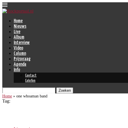
Home
Nieuws
Live
Album
Interview
Video
Column
Prijsvraag
Agenda
Info
Contact
Colofon
Zoeken
Home
»
one whoaman band
Tag:
one whoaman band