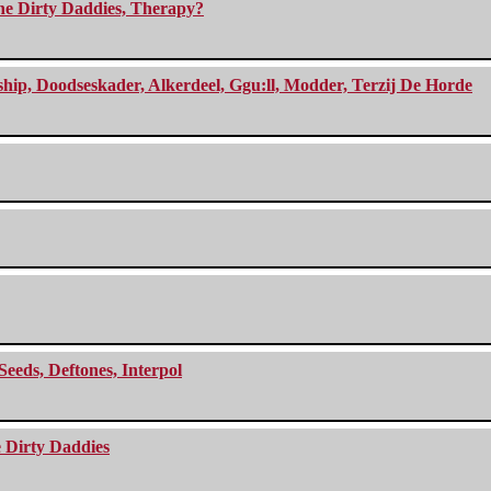
The Dirty Daddies, Therapy?
, Doodseskader, Alkerdeel, Ggu:ll, Modder, Terzij De Horde
Seeds, Deftones, Interpol
e Dirty Daddies