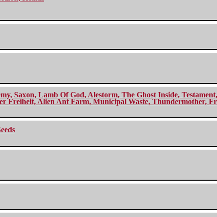
my, Saxon, Lamb Of God, Alestorm, The Ghost Inside, Testament, A
r Freiheit, Alien Ant Farm, Municipal Waste, Thundermother, Fro
Seeds