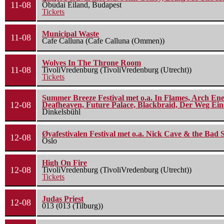
11-08
Óbudai Eiland, Budapest
Tickets
Municipal Waste
11-08
Cafe Calluna (Cafe Calluna (Ommen))
Wolves In The Throne Room
11-08
TivoliVredenburg (TivoliVredenburg (Utrecht))
Tickets
Summer Breeze Festival met o.a. In Flames, Arch Ene
12-08
Deafheaven, Future Palace, Blackbraid, Der Weg Eine
Dinkelsbühl
Øyafestivalen Festival met o.a. Nick Cave & the Bad 
12-08
Oslo
High On Fire
12-08
TivoliVredenburg (TivoliVredenburg (Utrecht))
Tickets
Judas Priest
12-08
013 (013 (Tilburg))