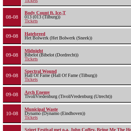
Tickets
Body Count ft. Ice-T
08-08
013 (013 (Tilburg))
Tickets
Hatebreed
09-08
Het Bolwerk (Het Bolwerk (Sneek))
Midnight
09-08
Bibelot (Bibelot (Dordrecht))
Tickets
Spectral Wound
09-08
Hall Of Fame (Hall Of Fame (Tilburg))
Tickets
Arch Enemy
09-08
TivoliVredenburg (TivoliVredenburg (Utrecht))
Municipal Waste
10-08
Dynamo (Dynamo (Eindhoven))
Tickets
Sziget Festival met o.a. John Coffey, Bring Me The H