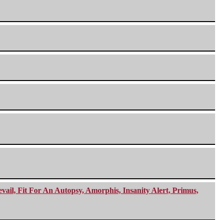
ail, Fit For An Autopsy, Amorphis, Insanity Alert, Primus,