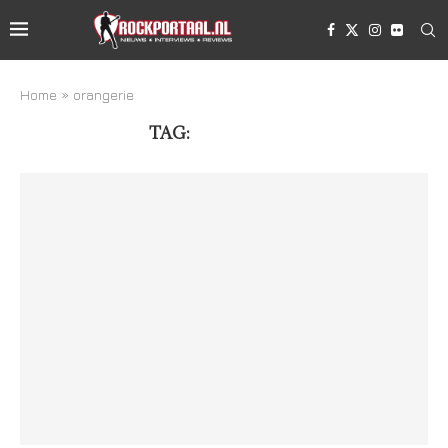
Home
»
orangerie
TAG:
ORANGERIE