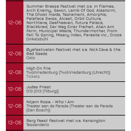
Summer Breeze Festival met o.a. In Flames,
Arch Enemy, Saxon, Lamb Of God, Alestorm,
The Ghost Inside, Testament, Amorphis,
Paleface Swiss, Alcest, Orbit Culture,
12-08
Northlane, Deafheaven, Future Palace,
Blackbraid, Der Weg Einer Freiheit, Alien Ant
Farm, Municipal Waste, Thundermother, From
Fall To Spring, Misery Index, Parasite inc., Groza
Dinkelsbühl
Øyafestivalen Festival met o.a. Nick Cave & the
12-08
Bad Seeds
Oslo
High On Fire
12-08
TivoliVredenburg (TivoliVredenburg (Utrecht))
Tickets
Judas Priest
12-08
013 (013 (Tilburg))
Ntjam Rosie - Who I Am
12-08
Theater aan de Parade (Theater aan de Parade
(Den Bosch))
Berg Feest Festival met o.a. Kensington
13-08
Tessenderlo