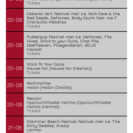
Tickets
Cabaret Vert Festival met o.a. Nick Cave & the
Bad Seeds, Deftones, Body Count feat. Ice-T
20-08
Charleville-Mézières
Tickets
Pukkelpop Festival met o.a. Deftones, The
Hives, Stick to your Guns, Chat Pile,
20-08
Deafheaven, Ploegendienst, dEUS
Hasselt
Tickets
Stick To Your Guns
20-08
Nieuwe Nor (Nieuwe Nor (Heerlen))
Tickets
Wolfmother
20-08
Hedon (Hedon (Zwolle))
Racoon
Openluchttheater Hertme (Openluchttheater
20-08
Hertme (Hertme))
Tickets
Glemmer Beach Festival Festival met o.a. The
Dirty Daddies, Krezip
21-08
Lemmer