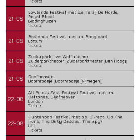
Tickets
Lowlands Festival met o.a. Terzij De Horde,
Royal Blood
21-08
Biddinghuizen
Tickets
Badlands Festival met o.a. Bongloard
21-08
Lottum
Tickets
Zuiderpark Live: Wolfmother
21-08
Zuiderparktheater (Zuiderparktheater (Den Haag))
Tickets
Deafheaven
21-08
Doornroosje (Doornroosje (Nijmegen))
All Points East Festival Festival met o.a.
Deftones, Deafheaven
22-08
London
Tickets
Huntenpop Festival met o.a. Di-rect, Up The
Irons, The Dirty Daddies, Therapy?
22-08
Ulft
Tickets