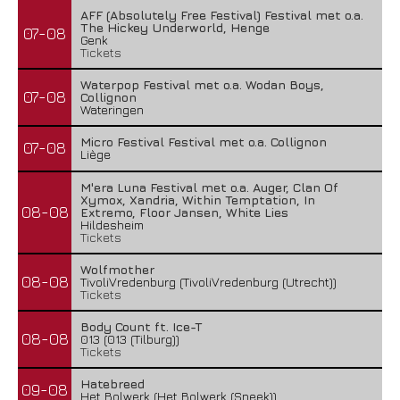
AFF (Absolutely Free Festival) Festival met o.a.
The Hickey Underworld, Henge
07-08
Genk
Tickets
Waterpop Festival met o.a. Wodan Boys,
07-08
Collignon
Wateringen
Micro Festival Festival met o.a. Collignon
07-08
Liège
M'era Luna Festival met o.a. Auger, Clan Of
Xymox, Xandria, Within Temptation, In
08-08
Extremo, Floor Jansen, White Lies
Hildesheim
Tickets
Wolfmother
08-08
TivoliVredenburg (TivoliVredenburg (Utrecht))
Tickets
Body Count ft. Ice-T
08-08
013 (013 (Tilburg))
Tickets
Hatebreed
09-08
Het Bolwerk (Het Bolwerk (Sneek))