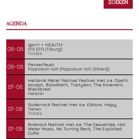
ZOEKEN
AGENDA
Igorrr + HEALTH
06-08
013 (013 (Tilburg))
Tickets
Panzerfaust
06-08
Poppodium Volt (Poppodium Volt (Sittard))
Hellsinki Metal Festival Festival met o.a. Opeth,
Accept, Bloodbath, Triptykon, The Kovenant,
07-08
Blackbraid
Helsinki
Suikerrock Festival met o.a. Editors, Hiqpy
07-08
Tienen
Tickets
Brakrock Festival met o.a. The Casualties, Hot
07-08
Water Music, No Turning Back, The Exploited
Duffel