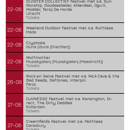
DUISTER COLLECTIEF Festival met o.a. Sun
Worship, Doodseskader, Alkerdeel, Ggu:ll,
22-08
Modder, Terzij De Horde
Utrecht
Tickets
Waailand Outdoor Festival met o.a. Ruthless
22-08
Made
Cryptosis
22-08
Iduna (Iduna (Drachten))
Wolfmother
22-08
Muziekgieterij (Muziekgieterij (Maastricht))
Tickets
Rock en Seine Festival met o.a. Nick Cave & the
Bad Seeds, Deftones, Interpol
26-08
Parijs
Tickets
CuliNESSE Festival met o.a. Kensington, Di-
rect, The Dirty Daddies
27-08
Rotterdam
Tickets
Creamfields Festival met o.a. Faithless
27-08
Daresbury
Tickets