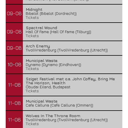
Midnight
09-08
Bibelot (Bibelot (Dordrecht))
Tickets
Spectral Wound
09-08
Hall Of Fame (Hall Of Fame (Tilburg))
Tickets
Arch Enemy
09-08
TivoliVredenburg (TivoliVredenburg (Utrecht))
Municipal Waste
10-08
Dynamo (Dynamo (Eindhoven))
Tickets
Sziget Festival met o.a. John Coffey, Bring Me
The Horizon, Health
11-08
Óbudai Eiland, Budapest
Tickets
Municipal Waste
11-08
Cafe Calluna (Cafe Calluna (Ommen))
Wolves In The Throne Room
11-08
TivoliVredenburg (TivoliVredenburg (Utrecht))
Tickets