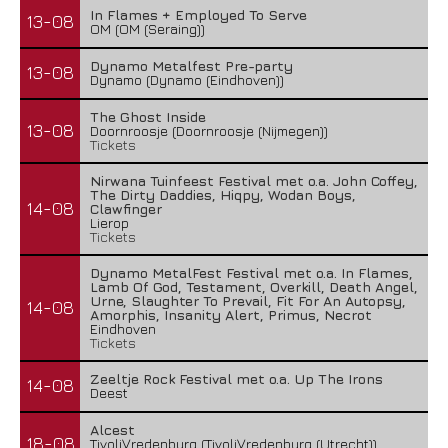
In Flames + Employed To Serve
13-08
OM (OM (Seraing))
Dynamo Metalfest Pre-party
13-08
Dynamo (Dynamo (Eindhoven))
The Ghost Inside
13-08
Doornroosje (Doornroosje (Nijmegen))
Tickets
Nirwana Tuinfeest Festival met o.a. John Coffey,
The Dirty Daddies, Hiqpy, Wodan Boys,
14-08
Clawfinger
Lierop
Tickets
Dynamo MetalFest Festival met o.a. In Flames,
Lamb Of God, Testament, Overkill, Death Angel,
Urne, Slaughter To Prevail, Fit For An Autopsy,
14-08
Amorphis, Insanity Alert, Primus, Necrot
Eindhoven
Tickets
Zeeltje Rock Festival met o.a. Up The Irons
14-08
Deest
Alcest
18-08
TivoliVredenburg (TivoliVredenburg (Utrecht))