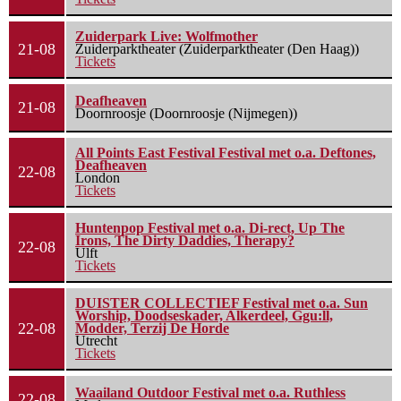
Zuiderpark Live: Wolfmother
21-08
Zuiderparktheater (Zuiderparktheater (Den Haag))
Tickets
Deafheaven
21-08
Doornroosje (Doornroosje (Nijmegen))
All Points East Festival Festival met o.a. Deftones,
Deafheaven
22-08
London
Tickets
Huntenpop Festival met o.a. Di-rect, Up The
Irons, The Dirty Daddies, Therapy?
22-08
Ulft
Tickets
DUISTER COLLECTIEF Festival met o.a. Sun
Worship, Doodseskader, Alkerdeel, Ggu:ll,
22-08
Modder, Terzij De Horde
Utrecht
Tickets
Waailand Outdoor Festival met o.a. Ruthless
22-08