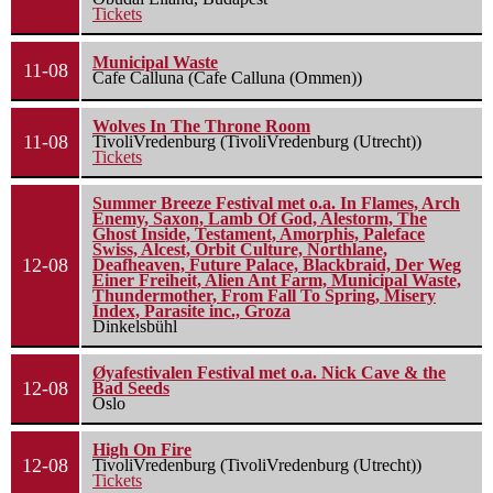
Tickets
Municipal Waste
11-08
Cafe Calluna (Cafe Calluna (Ommen))
Wolves In The Throne Room
11-08
TivoliVredenburg (TivoliVredenburg (Utrecht))
Tickets
Summer Breeze Festival met o.a. In Flames, Arch
Enemy, Saxon, Lamb Of God, Alestorm, The
Ghost Inside, Testament, Amorphis, Paleface
Swiss, Alcest, Orbit Culture, Northlane,
12-08
Deafheaven, Future Palace, Blackbraid, Der Weg
Einer Freiheit, Alien Ant Farm, Municipal Waste,
Thundermother, From Fall To Spring, Misery
Index, Parasite inc., Groza
Dinkelsbühl
Øyafestivalen Festival met o.a. Nick Cave & the
12-08
Bad Seeds
Oslo
High On Fire
12-08
TivoliVredenburg (TivoliVredenburg (Utrecht))
Tickets