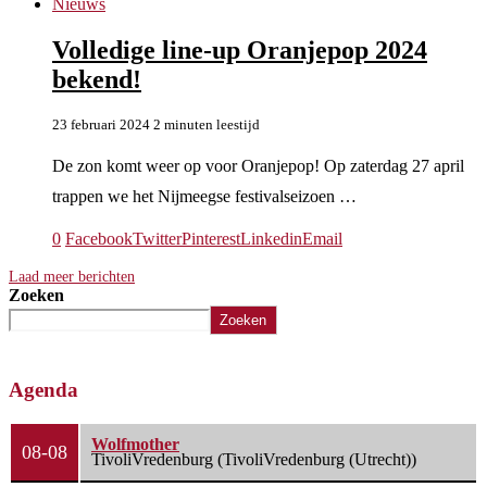
Nieuws
Volledige line-up Oranjepop 2024
bekend!
23 februari 2024
2 minuten leestijd
De zon komt weer op voor Oranjepop! Op zaterdag 27 april
trappen we het Nijmeegse festivalseizoen …
0
Facebook
Twitter
Pinterest
Linkedin
Email
Laad meer berichten
Zoeken
Zoeken
Agenda
Wolfmother
08-08
TivoliVredenburg (TivoliVredenburg (Utrecht))