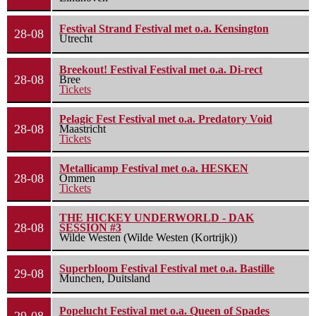
Festival Strand Festival met o.a. Kensington
28-08
Utrecht
Breekout! Festival Festival met o.a. Di-rect
28-08
Bree
Tickets
Pelagic Fest Festival met o.a. Predatory Void
28-08
Maastricht
Tickets
Metallicamp Festival met o.a. HESKEN
28-08
Ommen
Tickets
THE HICKEY UNDERWORLD - DAK
28-08
SESSION #3
Wilde Westen (Wilde Westen (Kortrijk))
Superbloom Festival Festival met o.a. Bastille
29-08
Munchen, Duitsland
Popelucht Festival met o.a. Queen of Spades