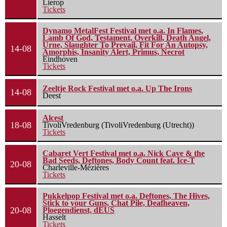
Lierop
Tickets
Dynamo MetalFest Festival met o.a. In Flames,
Lamb Of God, Testament, Overkill, Death Angel,
Urne, Slaughter To Prevail, Fit For An Autopsy,
14-08
Amorphis, Insanity Alert, Primus, Necrot
Eindhoven
Tickets
Zeeltje Rock Festival met o.a. Up The Irons
14-08
Deest
Alcest
18-08
TivoliVredenburg (TivoliVredenburg (Utrecht))
Tickets
Cabaret Vert Festival met o.a. Nick Cave & the
Bad Seeds, Deftones, Body Count feat. Ice-T
20-08
Charleville-Mézières
Tickets
Pukkelpop Festival met o.a. Deftones, The Hives,
Stick to your Guns, Chat Pile, Deafheaven,
20-08
Ploegendienst, dEUS
Hasselt
Tickets