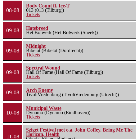
Body Count ft. Ice-T
08-08
013 (013 (Tilburg))
Tickets
Hatebreed
09-08
Het Bolwerk (Het Bolwerk (Sneek))
Midnight
09-08
Bibelot (Bibelot (Dordrecht))
Tickets
Spectral Wound
09-08
Hall Of Fame (Hall Of Fame (Tilburg))
Tickets
Arch Enemy
09-08
TivoliVredenburg (TivoliVredenburg (Utrecht))
Municipal Waste
10-08
Dynamo (Dynamo (Eindhoven))
Tickets
Sziget Festival met o.a. John Coffey, Bring Me The
Horizon, Health
11-08
Óbudai Eiland, Budapest