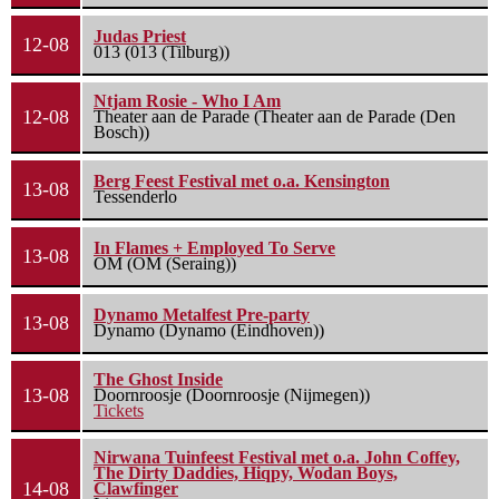
Judas Priest
12-08
013 (013 (Tilburg))
Ntjam Rosie - Who I Am
12-08
Theater aan de Parade (Theater aan de Parade (Den
Bosch))
Berg Feest Festival met o.a. Kensington
13-08
Tessenderlo
In Flames + Employed To Serve
13-08
OM (OM (Seraing))
Dynamo Metalfest Pre-party
13-08
Dynamo (Dynamo (Eindhoven))
The Ghost Inside
13-08
Doornroosje (Doornroosje (Nijmegen))
Tickets
Nirwana Tuinfeest Festival met o.a. John Coffey,
The Dirty Daddies, Hiqpy, Wodan Boys,
14-08
Clawfinger