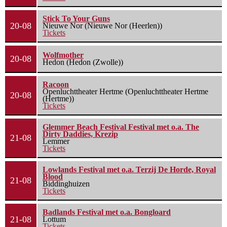
Stick To Your Guns
20-08
Nieuwe Nor (Nieuwe Nor (Heerlen))
Tickets
Wolfmother
20-08
Hedon (Hedon (Zwolle))
Racoon
Openluchttheater Hertme (Openluchttheater Hertme
20-08
(Hertme))
Tickets
Glemmer Beach Festival Festival met o.a. The
Dirty Daddies, Krezip
21-08
Lemmer
Tickets
Lowlands Festival met o.a. Terzij De Horde, Royal
Blood
21-08
Biddinghuizen
Tickets
Badlands Festival met o.a. Bongloard
21-08
Lottum
Tickets