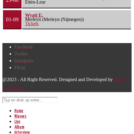
29-08
Etten-Leur
Wyatt E.
01-09
Merleyn (Merleyn (Nijmegen))
Tickets
Facebook
Twitter
Instagram
Flickr
@2023 - All Right Reserved. Designed and Developed by
Harm
Lourenssen
Home
Nieuws
Live
Album
Interview