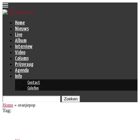
Home
Nieuws
Live
Album
Interview
Video
Column
Prijsvraag
Agenda
Info
Contact
Colofon
Zoeken
Home
»
oranjepop
Tag:
oranjepop