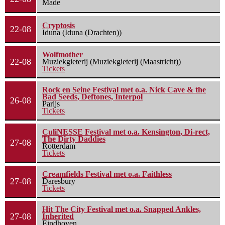
Made
Cryptosis
22-08
Iduna (Iduna (Drachten))
Wolfmother
22-08
Muziekgieterij (Muziekgieterij (Maastricht))
Tickets
Rock en Seine Festival met o.a. Nick Cave & the
Bad Seeds, Deftones, Interpol
26-08
Parijs
Tickets
CuliNESSE Festival met o.a. Kensington, Di-rect,
The Dirty Daddies
27-08
Rotterdam
Tickets
Creamfields Festival met o.a. Faithless
27-08
Daresbury
Tickets
Hit The City Festival met o.a. Snapped Ankles,
27-08
Inherited
Eindhoven