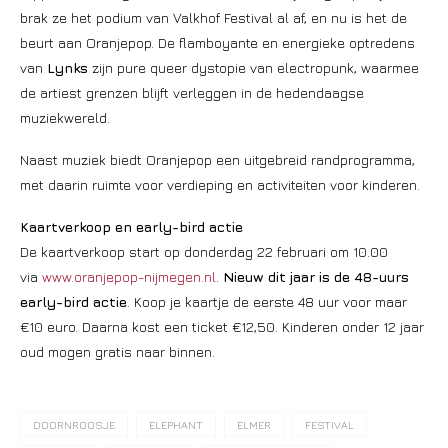
brak ze het podium van Valkhof Festival al af, en nu is het de
beurt aan Oranjepop. De flamboyante en energieke optredens
van
Lynks
zijn pure queer dystopie van electropunk, waarmee
de artiest grenzen blijft verleggen in de hedendaagse
muziekwereld.
Naast muziek biedt Oranjepop een uitgebreid randprogramma,
met daarin ruimte voor verdieping en activiteiten voor kinderen.
Kaartverkoop en early-bird actie
De kaartverkoop start op donderdag 22 februari om 10.00
via
www.oranjepop-nijmegen.nl
.
Nieuw dit jaar is de 48-uurs
early-bird actie
. Koop je kaartje de eerste 48 uur voor maar
€10 euro. Daarna kost een ticket €12,50. Kinderen onder 12 jaar
oud mogen gratis naar binnen.
DOORNROOSJE
ELEPHANT
ELMER
FESTIVAL