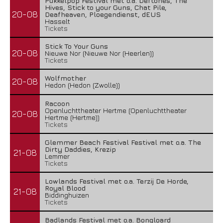
Pukkelpop Festival met o.a. Deftones, The
Hives, Stick to your Guns, Chat Pile,
20-08
Deafheaven, Ploegendienst, dEUS
Hasselt
Tickets
Stick To Your Guns
20-08
Nieuwe Nor (Nieuwe Nor (Heerlen))
Tickets
Wolfmother
20-08
Hedon (Hedon (Zwolle))
Racoon
Openluchttheater Hertme (Openluchttheater
20-08
Hertme (Hertme))
Tickets
Glemmer Beach Festival Festival met o.a. The
Dirty Daddies, Krezip
21-08
Lemmer
Tickets
Lowlands Festival met o.a. Terzij De Horde,
Royal Blood
21-08
Biddinghuizen
Tickets
Badlands Festival met o.a. Bongloard