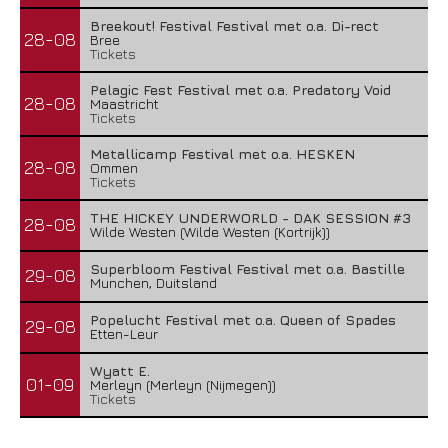
Breekout! Festival Festival met o.a. Di-rect
28-08
Bree
Tickets
Pelagic Fest Festival met o.a. Predatory Void
28-08
Maastricht
Tickets
Metallicamp Festival met o.a. HESKEN
28-08
Ommen
Tickets
THE HICKEY UNDERWORLD - DAK SESSION #3
28-08
Wilde Westen (Wilde Westen (Kortrijk))
Superbloom Festival Festival met o.a. Bastille
29-08
Munchen, Duitsland
Popelucht Festival met o.a. Queen of Spades
29-08
Etten-Leur
Wyatt E.
01-09
Merleyn (Merleyn (Nijmegen))
Tickets