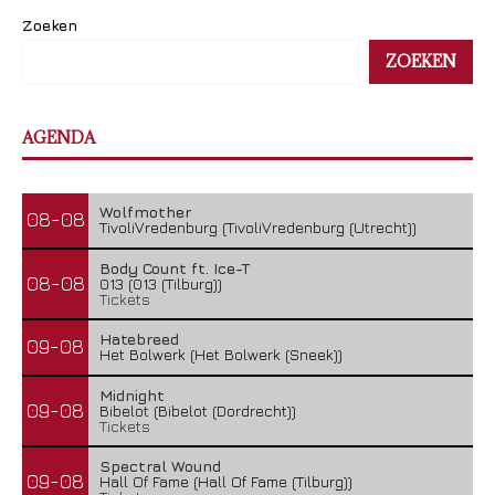
Zoeken
ZOEKEN
AGENDA
Wolfmother
08-08
TivoliVredenburg (TivoliVredenburg (Utrecht))
Body Count ft. Ice-T
08-08
013 (013 (Tilburg))
Tickets
Hatebreed
09-08
Het Bolwerk (Het Bolwerk (Sneek))
Midnight
09-08
Bibelot (Bibelot (Dordrecht))
Tickets
Spectral Wound
09-08
Hall Of Fame (Hall Of Fame (Tilburg))