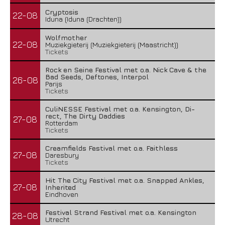
Cryptosis
22-08
Iduna (Iduna (Drachten))
Wolfmother
22-08
Muziekgieterij (Muziekgieterij (Maastricht))
Tickets
Rock en Seine Festival met o.a. Nick Cave & the
Bad Seeds, Deftones, Interpol
26-08
Parijs
Tickets
CuliNESSE Festival met o.a. Kensington, Di-
rect, The Dirty Daddies
27-08
Rotterdam
Tickets
Creamfields Festival met o.a. Faithless
27-08
Daresbury
Tickets
Hit The City Festival met o.a. Snapped Ankles,
27-08
Inherited
Eindhoven
Festival Strand Festival met o.a. Kensington
28-08
Utrecht