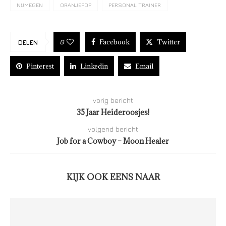
NIJMEGEN
ORANJEPOP
PERSONAL TRAINER
Facebook
Twitter
0
DELEN
Pinterest
Linkedin
Email
vorig bericht
35 Jaar Heideroosjes!
volgend bericht
Job for a Cowboy – Moon Healer
KIJK OOK EENS NAAR