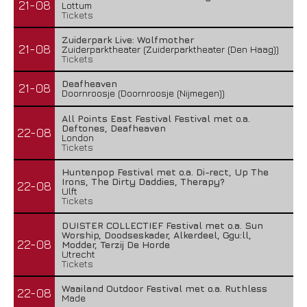
21-08
Lottum
Tickets
Zuiderpark Live: Wolfmother
21-08
Zuiderparktheater (Zuiderparktheater (Den Haag))
Tickets
Deafheaven
21-08
Doornroosje (Doornroosje (Nijmegen))
All Points East Festival Festival met o.a.
Deftones, Deafheaven
22-08
London
Tickets
Huntenpop Festival met o.a. Di-rect, Up The
Irons, The Dirty Daddies, Therapy?
22-08
Ulft
Tickets
DUISTER COLLECTIEF Festival met o.a. Sun
Worship, Doodseskader, Alkerdeel, Ggu:ll,
22-08
Modder, Terzij De Horde
Utrecht
Tickets
Waailand Outdoor Festival met o.a. Ruthless
22-08
Made