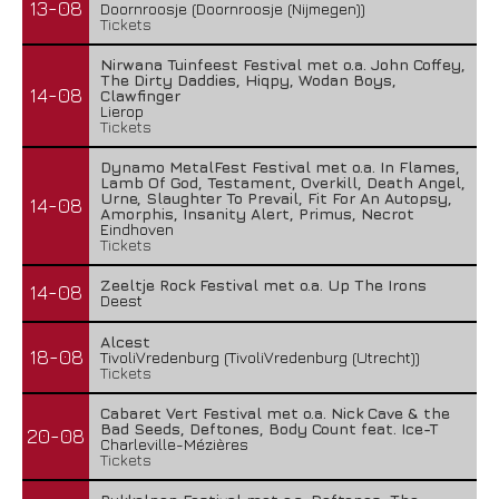
13-08
Doornroosje (Doornroosje (Nijmegen))
Tickets
Nirwana Tuinfeest Festival met o.a. John Coffey,
The Dirty Daddies, Hiqpy, Wodan Boys,
14-08
Clawfinger
Lierop
Tickets
Dynamo MetalFest Festival met o.a. In Flames,
Lamb Of God, Testament, Overkill, Death Angel,
Urne, Slaughter To Prevail, Fit For An Autopsy,
14-08
Amorphis, Insanity Alert, Primus, Necrot
Eindhoven
Tickets
Zeeltje Rock Festival met o.a. Up The Irons
14-08
Deest
Alcest
18-08
TivoliVredenburg (TivoliVredenburg (Utrecht))
Tickets
Cabaret Vert Festival met o.a. Nick Cave & the
Bad Seeds, Deftones, Body Count feat. Ice-T
20-08
Charleville-Mézières
Tickets