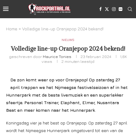
Home
»
Volledige line-up Oranjepop 2024 bekend!
NIEUWS
Volledige line-up Oranjepop 2024 bekend!
geschreven door
Maurice Tonies
23 februari 2024
1,6K
views
2 minuten leestijd
De zon komt weer op voor Oranjepop! Op zaterdag 27
april trappen we het Nijmeegse festivalseizoen af in het
Hunnerpark met de beste livemuziek en een superlekker
sfeertje.
Personal Trainer, Elephant, Elmer, Nusantara
Beat en meer komen naar het Hunnerpark.
Koningsdag vier je het best op Oranjepop. Op zaterdag 27 april
wordt het Nijmeegse Hunnerpark omgetoverd tot een van de