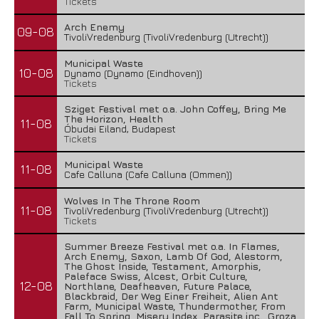
Tickets
Arch Enemy
09-08
TivoliVredenburg (TivoliVredenburg (Utrecht))
Municipal Waste
10-08
Dynamo (Dynamo (Eindhoven))
Tickets
Sziget Festival met o.a. John Coffey, Bring Me
The Horizon, Health
11-08
Óbudai Eiland, Budapest
Tickets
Municipal Waste
11-08
Cafe Calluna (Cafe Calluna (Ommen))
Wolves In The Throne Room
11-08
TivoliVredenburg (TivoliVredenburg (Utrecht))
Tickets
Summer Breeze Festival met o.a. In Flames,
Arch Enemy, Saxon, Lamb Of God, Alestorm,
The Ghost Inside, Testament, Amorphis,
Paleface Swiss, Alcest, Orbit Culture,
12-08
Northlane, Deafheaven, Future Palace,
Blackbraid, Der Weg Einer Freiheit, Alien Ant
Farm, Municipal Waste, Thundermother, From
Fall To Spring, Misery Index, Parasite inc., Groza