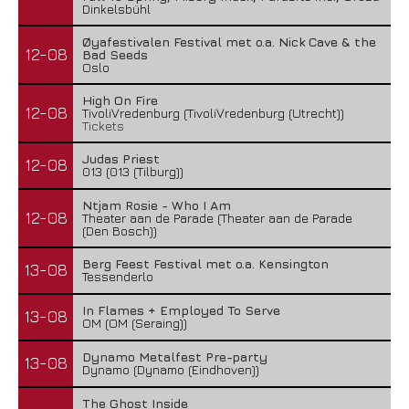
Dinkelsbühl
Øyafestivalen Festival met o.a. Nick Cave & the
12-08
Bad Seeds
Oslo
High On Fire
12-08
TivoliVredenburg (TivoliVredenburg (Utrecht))
Tickets
Judas Priest
12-08
013 (013 (Tilburg))
Ntjam Rosie - Who I Am
12-08
Theater aan de Parade (Theater aan de Parade
(Den Bosch))
Berg Feest Festival met o.a. Kensington
13-08
Tessenderlo
In Flames + Employed To Serve
13-08
OM (OM (Seraing))
Dynamo Metalfest Pre-party
13-08
Dynamo (Dynamo (Eindhoven))
The Ghost Inside