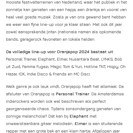
mooiste festivalterreinen van Nederland, waar het publiek in het
zonnetje kan genieten van een hapje, een drankje en vooral van
heel veel goede muziek. Zoals je van ons gewend bent hebben
we weer een fijne line-up voor je klaar staan. Met ook dit jaar
zowel aansprekende (inter-)nationale namen als opkomende
bands, garagerock favorieten en lokale helden.
De volledige line-up voor Oranjepop 2024 bestaat uit
:
Personal Trainer, Elephant, Elmer, Nusantara Beat, LYNKS, Bob
uit Zuid, Femme Fugazi, Magic Tom & Yuri, Hotline TNT, Hiqpy, Oh
Hazar, IOK, Indie Disco & Friends en MC Disci.
Welk genre je ook leuk vindt, Oranjepop heeft het allemaal. De
afsluiter van Oranjepop is
Personal Trainer
. De Amsterdamse
indierockers worden ook wel beschreven als perfect
georganiseerde chaos. Tijdens zonsondergang genieten van
zonnige melancholie? Dat kan bij
Elephant
met
onweerstaanbare gitaar melodieën.
Elmer
is een stuiterende
rapper met een grote bek en een klein hartje. Afgelopen jaar