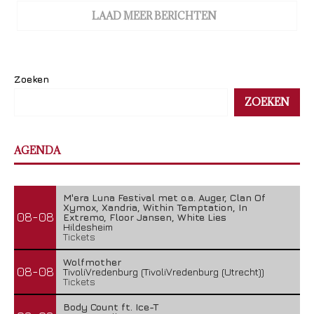
LAAD MEER BERICHTEN
Zoeken
ZOEKEN
AGENDA
M'era Luna Festival met o.a. Auger, Clan Of
Xymox, Xandria, Within Temptation, In
08-08
Extremo, Floor Jansen, White Lies
Hildesheim
Tickets
Wolfmother
08-08
TivoliVredenburg (TivoliVredenburg (Utrecht))
Tickets
Body Count ft. Ice-T