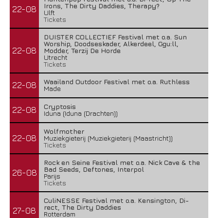
Irons, The Dirty Daddies, Therapy?
22-08
Ulft
Tickets
DUISTER COLLECTIEF Festival met o.a. Sun
Worship, Doodseskader, Alkerdeel, Ggu:ll,
22-08
Modder, Terzij De Horde
Utrecht
Tickets
Waailand Outdoor Festival met o.a. Ruthless
22-08
Made
Cryptosis
22-08
Iduna (Iduna (Drachten))
Wolfmother
22-08
Muziekgieterij (Muziekgieterij (Maastricht))
Tickets
Rock en Seine Festival met o.a. Nick Cave & the
Bad Seeds, Deftones, Interpol
26-08
Parijs
Tickets
CuliNESSE Festival met o.a. Kensington, Di-
rect, The Dirty Daddies
27-08
Rotterdam