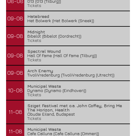
08-08
013 (013 (Tilburg))
Tickets
Hatebreed
09-08
Het Bolwerk (Het Bolwerk (Sneek))
Midnight
09-08
Bibelot (Bibelot (Dordrecht))
Tickets
Spectral Wound
09-08
Hall Of Fame (Hall Of Fame (Tilburg))
Tickets
Arch Enemy
09-08
TivoliVredenburg (TivoliVredenburg (Utrecht))
Municipal Waste
10-08
Dynamo (Dynamo (Eindhoven))
Tickets
Sziget Festival met o.a. John Coffey, Bring Me
The Horizon, Health
11-08
Óbudai Eiland, Budapest
Tickets
Municipal Waste
11-08
Cafe Calluna (Cafe Calluna (Ommen))