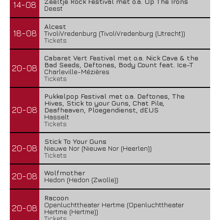
Zeeltje Rock Festival met o.a. Up The Irons
14-08
Deest
Alcest
18-08
TivoliVredenburg (TivoliVredenburg (Utrecht))
Tickets
Cabaret Vert Festival met o.a. Nick Cave & the
Bad Seeds, Deftones, Body Count feat. Ice-T
20-08
Charleville-Mézières
Tickets
Pukkelpop Festival met o.a. Deftones, The
Hives, Stick to your Guns, Chat Pile,
20-08
Deafheaven, Ploegendienst, dEUS
Hasselt
Tickets
Stick To Your Guns
20-08
Nieuwe Nor (Nieuwe Nor (Heerlen))
Tickets
Wolfmother
20-08
Hedon (Hedon (Zwolle))
Racoon
Openluchttheater Hertme (Openluchttheater
20-08
Hertme (Hertme))
Tickets