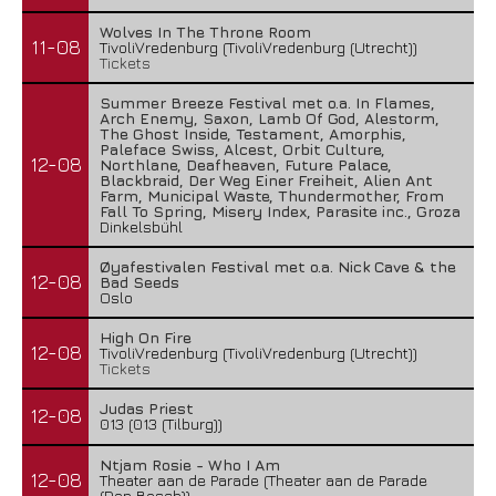
Wolves In The Throne Room
11-08
TivoliVredenburg (TivoliVredenburg (Utrecht))
Tickets
Summer Breeze Festival met o.a. In Flames,
Arch Enemy, Saxon, Lamb Of God, Alestorm,
The Ghost Inside, Testament, Amorphis,
Paleface Swiss, Alcest, Orbit Culture,
12-08
Northlane, Deafheaven, Future Palace,
Blackbraid, Der Weg Einer Freiheit, Alien Ant
Farm, Municipal Waste, Thundermother, From
Fall To Spring, Misery Index, Parasite inc., Groza
Dinkelsbühl
Øyafestivalen Festival met o.a. Nick Cave & the
12-08
Bad Seeds
Oslo
High On Fire
12-08
TivoliVredenburg (TivoliVredenburg (Utrecht))
Tickets
Judas Priest
12-08
013 (013 (Tilburg))
Ntjam Rosie - Who I Am
12-08
Theater aan de Parade (Theater aan de Parade
(Den Bosch))