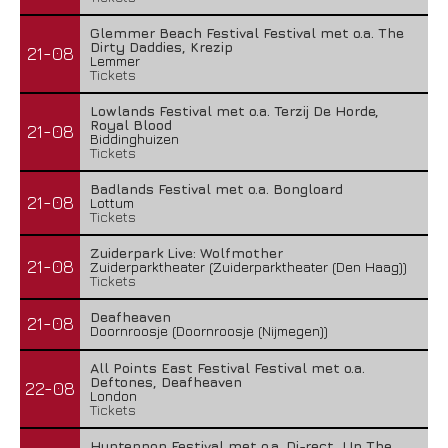
Glemmer Beach Festival Festival met o.a. The
Dirty Daddies, Krezip
21-08
Lemmer
Tickets
Lowlands Festival met o.a. Terzij De Horde,
Royal Blood
21-08
Biddinghuizen
Tickets
Badlands Festival met o.a. Bongloard
21-08
Lottum
Tickets
Zuiderpark Live: Wolfmother
21-08
Zuiderparktheater (Zuiderparktheater (Den Haag))
Tickets
Deafheaven
21-08
Doornroosje (Doornroosje (Nijmegen))
All Points East Festival Festival met o.a.
Deftones, Deafheaven
22-08
London
Tickets
Huntenpop Festival met o.a. Di-rect, Up The