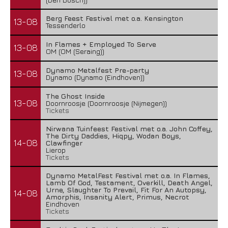
Berg Feest Festival met o.a. Kensington
13-08
Tessenderlo
In Flames + Employed To Serve
13-08
OM (OM (Seraing))
Dynamo Metalfest Pre-party
13-08
Dynamo (Dynamo (Eindhoven))
The Ghost Inside
13-08
Doornroosje (Doornroosje (Nijmegen))
Tickets
Nirwana Tuinfeest Festival met o.a. John Coffey,
The Dirty Daddies, Hiqpy, Wodan Boys,
14-08
Clawfinger
Lierop
Tickets
Dynamo MetalFest Festival met o.a. In Flames,
Lamb Of God, Testament, Overkill, Death Angel,
Urne, Slaughter To Prevail, Fit For An Autopsy,
14-08
Amorphis, Insanity Alert, Primus, Necrot
Eindhoven
Tickets