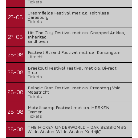
Tickets
Creamfields Festival met o.a. Faithless
27-08
Daresbury
Tickets
Hit The City Festival met o.a. Snapped Ankles,
27-08
Inherited
Eindhoven
Festival Strand Festival met o.a. Kensington
28-08
Utrecht
Breekout! Festival Festival met o.a. Di-rect
28-08
Bree
Tickets
Pelagic Fest Festival met o.a. Predatory Void
28-08
Maastricht
Tickets
Metallicamp Festival met o.a. HESKEN
28-08
Ommen
Tickets
THE HICKEY UNDERWORLD - DAK SESSION #3
28-08
Wilde Westen (Wilde Westen (Kortrijk))