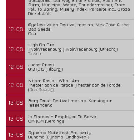
Blackbraid, Der Weg Einer Freiheit, Alien Ant
Farm, Municipal Waste, Thundermother, From
Fall To Spring, Misery Index, Parasite inc., Groza
Dinkelsbühl
Øyafestivalen Festival met o.a. Nick Cave & the
12-08
Bad Seeds
Oslo
High On Fire
12-08
TivoliVredenburg (TivoliVredenburg (Utrecht))
Tickets
Judas Priest
12-08
013 (013 (Tilburg))
Ntjam Rosie - Who I Am
12-08
Theater aan de Parade (Theater aan de Parade
(Den Bosch))
Berg Feest Festival met o.a. Kensington
13-08
Tessenderlo
In Flames + Employed To Serve
13-08
OM (OM (Seraing))
Dynamo Metalfest Pre-party
13-08
Dynamo (Dynamo (Eindhoven))