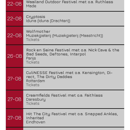
Waailand Outdoor Festival met o.a. Ruthless
22-08
Made
Cryptosis
22-08
Iduna (Iduna (Drachten))
Wolfmother
22-08
Muziekgieterij (Muziekgieterij (Maastricht))
Tickets
Rock en Seine Festival met o.a. Nick Cave & the
Bad Seeds, Deftones, Interpol
26-08
Parijs
Tickets
CuliNESSE Festival met o.a. Kensington, Di-
rect, The Dirty Daddies
27-08
Rotterdam
Tickets
Creamfields Festival met o.a. Faithless
27-08
Daresbury
Tickets
Hit The City Festival met o.a. Snapped Ankles,
27-08
Inherited
Eindhoven