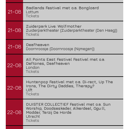
Badlands Festival met o.a. Bongloard
21-08
Lottum
Tickets
Zuiderpark Live: Wolfmother
21-08
Zuiderparktheater (Zuiderparktheater (Den Haag))
Tickets
Deafheaven
21-08
Doornroosje (Doornroosje (Nijmegen))
All Points East Festival Festival met o.a.
Deftones, Deafheaven
22-08
London
Tickets
Huntenpop Festival met o.a. Di-rect, Up The
Irons, The Dirty Daddies, Therapy?
22-08
Ulft
Tickets
DUISTER COLLECTIEF Festival met o.a. Sun
Worship, Doodseskader, Alkerdeel, Ggu:ll,
22-08
Modder, Terzij De Horde
Utrecht
Tickets