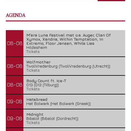
AGENDA
M'era Luna Festival met o.a. Auger, Clan Of
Xymox, Xandria, Within Temptation, In
08-08
Extremo, Floor Jansen, White Lies
Hildesheim
Tickets
Wolfmother
08-08
TivoliVredenburg (TivoliVredenburg (Utrecht))
Tickets
Body Count ft. Ice-T
08-08
013 (013 (Tilburg))
Tickets
Hatebreed
09-08
Het Bolwerk (Het Bolwerk (Sneek))
Midnight
09-08
Bibelot (Bibelot (Dordrecht))
Tickets