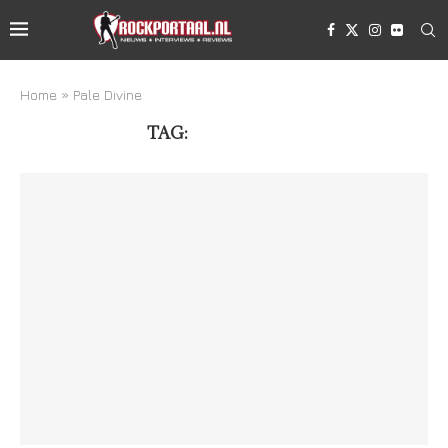
Home
»
Pale Divine
TAG:
PALE DIVINE