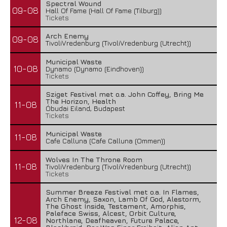
Spectral Wound
09-08
Hall Of Fame (Hall Of Fame (Tilburg))
Tickets
Arch Enemy
09-08
TivoliVredenburg (TivoliVredenburg (Utrecht))
Municipal Waste
10-08
Dynamo (Dynamo (Eindhoven))
Tickets
Sziget Festival met o.a. John Coffey, Bring Me
The Horizon, Health
11-08
Óbudai Eiland, Budapest
Tickets
Municipal Waste
11-08
Cafe Calluna (Cafe Calluna (Ommen))
Wolves In The Throne Room
11-08
TivoliVredenburg (TivoliVredenburg (Utrecht))
Tickets
Summer Breeze Festival met o.a. In Flames,
Arch Enemy, Saxon, Lamb Of God, Alestorm,
The Ghost Inside, Testament, Amorphis,
Paleface Swiss, Alcest, Orbit Culture,
12-08
Northlane, Deafheaven, Future Palace,