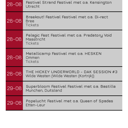
Festival Strand Festival met o.a. Kensington
28-08
Utrecht
Breekout! Festival Festival met o.a. Di-rect
28-08
Bree
Tickets
Pelagic Fest Festival met o.a. Predatory Void
28-08
Maastricht
Tickets
Metallicamp Festival met o.a. HESKEN
28-08
Ommen
Tickets
THE HICKEY UNDERWORLD - DAK SESSION #3
28-08
Wilde Westen (Wilde Westen (Kortrijk))
Superbloom Festival Festival met o.a. Bastille
29-08
Munchen, Duitsland
Popelucht Festival met o.a. Queen of Spades
29-08
Etten-Leur