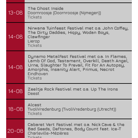
The Ghost Inside
13-08
Doornroosje (Doornroosje (Nijmegen))
Tickets
Nirwana Tuinfeest Festival met o.a. John Coffey,
The Dirty Daddies, Hiqpy, Wodan Boys,
14-08
Clawfinger
Lierop
Tickets
Dynamo MetalFest Festival met o.a. In Flames,
Lamb Of God, Testament, Overkill, Death Angel,
Urne, Slaughter To Prevail, Fit For An Autopsy,
14-08
Amorphis, Insanity Alert, Primus, Necrot
Eindhoven
Tickets
Zeeltje Rock Festival met o.a. Up The Irons
14-08
Deest
Alcest
18-08
TivoliVredenburg (TivoliVredenburg (Utrecht))
Tickets
Cabaret Vert Festival met o.a. Nick Cave & the
Bad Seeds, Deftones, Body Count feat. Ice-T
20-08
Charleville-Mézières
Tickets