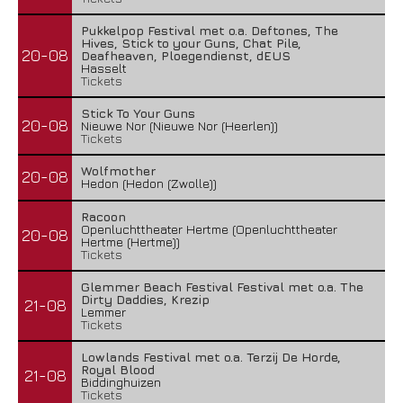
Pukkelpop Festival met o.a. Deftones, The
Hives, Stick to your Guns, Chat Pile,
20-08
Deafheaven, Ploegendienst, dEUS
Hasselt
Tickets
Stick To Your Guns
20-08
Nieuwe Nor (Nieuwe Nor (Heerlen))
Tickets
Wolfmother
20-08
Hedon (Hedon (Zwolle))
Racoon
Openluchttheater Hertme (Openluchttheater
20-08
Hertme (Hertme))
Tickets
Glemmer Beach Festival Festival met o.a. The
Dirty Daddies, Krezip
21-08
Lemmer
Tickets
Lowlands Festival met o.a. Terzij De Horde,
Royal Blood
21-08
Biddinghuizen
Tickets