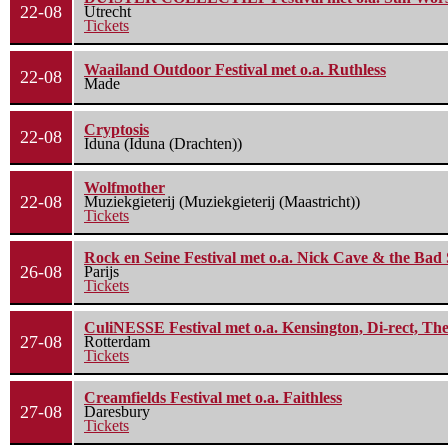
22-08
Utrecht
Tickets
Waailand Outdoor Festival met o.a. Ruthless
22-08
Made
Cryptosis
22-08
Iduna (Iduna (Drachten))
Wolfmother
22-08
Muziekgieterij (Muziekgieterij (Maastricht))
Tickets
Rock en Seine Festival met o.a. Nick Cave & the Bad 
26-08
Parijs
Tickets
CuliNESSE Festival met o.a. Kensington, Di-rect, Th
27-08
Rotterdam
Tickets
Creamfields Festival met o.a. Faithless
27-08
Daresbury
Tickets