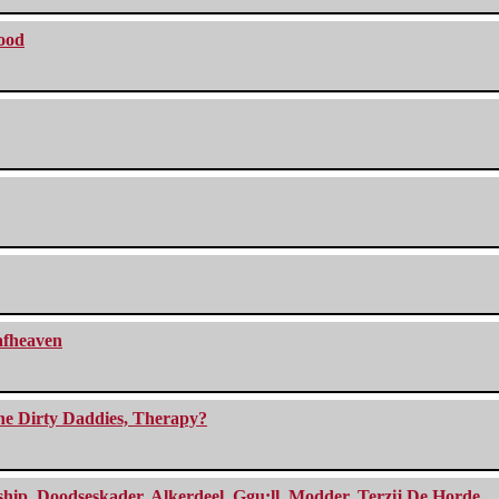
lood
eafheaven
The Dirty Daddies, Therapy?
, Doodseskader, Alkerdeel, Ggu:ll, Modder, Terzij De Horde