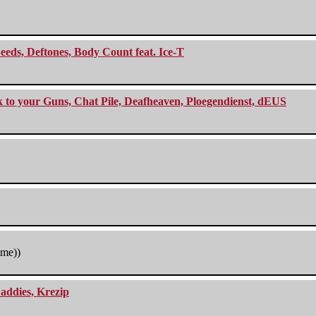
eeds, Deftones, Body Count feat. Ice-T
ck to your Guns, Chat Pile, Deafheaven, Ploegendienst, dEUS
tme))
addies, Krezip