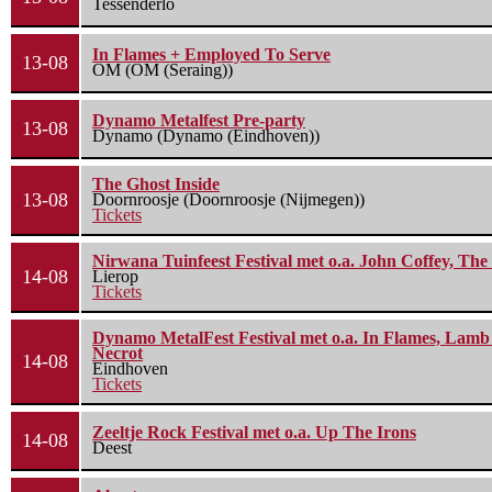
Tessenderlo
In Flames + Employed To Serve
13-08
OM (OM (Seraing))
Dynamo Metalfest Pre-party
13-08
Dynamo (Dynamo (Eindhoven))
The Ghost Inside
13-08
Doornroosje (Doornroosje (Nijmegen))
Tickets
Nirwana Tuinfeest Festival met o.a. John Coffey, Th
14-08
Lierop
Tickets
Dynamo MetalFest Festival met o.a. In Flames, Lamb O
Necrot
14-08
Eindhoven
Tickets
Zeeltje Rock Festival met o.a. Up The Irons
14-08
Deest