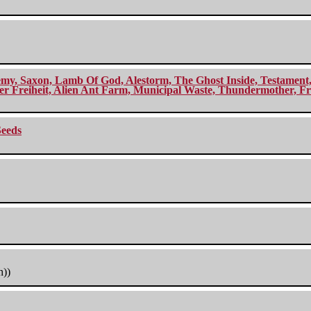
my, Saxon, Lamb Of God, Alestorm, The Ghost Inside, Testament, A
r Freiheit, Alien Ant Farm, Municipal Waste, Thundermother, Fro
Seeds
h))