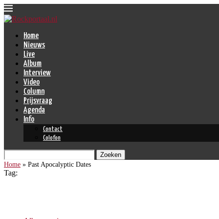
Home
Nieuws
Live
Album
Interview
Video
Column
Prijsvraag
Agenda
Info
Contact
Colofon
Zoeken
Home
»
Past Apocalyptic Dates
Tag:
Past Apocalyptic Dates