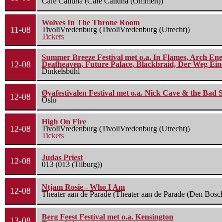
Cafe Calluna (Cafe Calluna (Ommen))
Wolves In The Throne Room
11-08
TivoliVredenburg (TivoliVredenburg (Utrecht))
Tickets
Summer Breeze Festival met o.a. In Flames, Arch Ene
12-08
Deafheaven, Future Palace, Blackbraid, Der Weg Eine
Dinkelsbühl
Øyafestivalen Festival met o.a. Nick Cave & the Bad 
12-08
Oslo
High On Fire
12-08
TivoliVredenburg (TivoliVredenburg (Utrecht))
Tickets
Judas Priest
12-08
013 (013 (Tilburg))
Ntjam Rosie - Who I Am
12-08
Theater aan de Parade (Theater aan de Parade (Den Bosc
Berg Feest Festival met o.a. Kensington
13-08