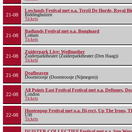
Lowlands Festival met o.a. Terzij De Horde, Royal B
21-08
Biddinghuizen
Tickets
Badlands Festival met o.a. Bongloard
21-08
Lottum
Tickets
Zuiderpark Live: Wolfmother
21-08
Zuiderparktheater (Zuiderparktheater (Den Haag))
Tickets
Deafheaven
21-08
Doornroosje (Doornroosje (Nijmegen))
All Points East Festival Festival met o.a. Deftones, D
22-08
London
Tickets
Huntenpop Festival met o.a. Di-rect, Up The Irons, 
22-08
Ulft
Tickets
DUISTER COLLECTIEF Festival met o.a. Sun Worship