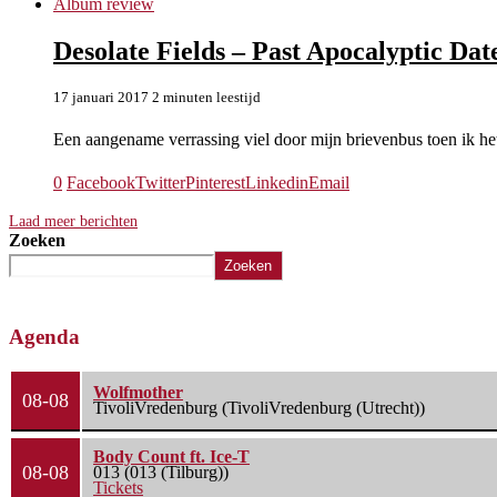
Album review
Desolate Fields – Past Apocalyptic Dat
17 januari 2017
2 minuten leestijd
Een aangename verrassing viel door mijn brievenbus toen ik he
0
Facebook
Twitter
Pinterest
Linkedin
Email
Laad meer berichten
Zoeken
Zoeken
Agenda
Wolfmother
08-08
TivoliVredenburg (TivoliVredenburg (Utrecht))
Body Count ft. Ice-T
08-08
013 (013 (Tilburg))
Tickets