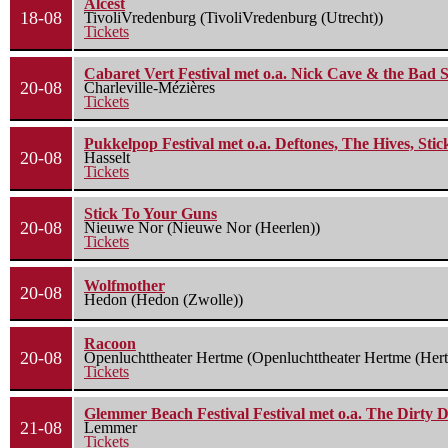
Alcest
18-08
TivoliVredenburg (TivoliVredenburg (Utrecht))
Tickets
Cabaret Vert Festival met o.a. Nick Cave & the Bad S
20-08
Charleville-Mézières
Tickets
Pukkelpop Festival met o.a. Deftones, The Hives, Sti
20-08
Hasselt
Tickets
Stick To Your Guns
20-08
Nieuwe Nor (Nieuwe Nor (Heerlen))
Tickets
Wolfmother
20-08
Hedon (Hedon (Zwolle))
Racoon
20-08
Openluchttheater Hertme (Openluchttheater Hertme (Her
Tickets
Glemmer Beach Festival Festival met o.a. The Dirty D
21-08
Lemmer
Tickets