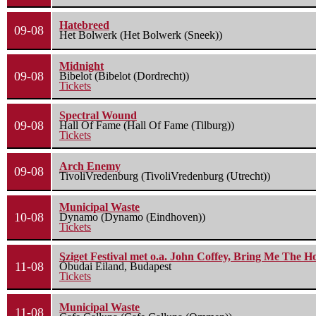
Hatebreed
09-08
Het Bolwerk (Het Bolwerk (Sneek))
Midnight
09-08
Bibelot (Bibelot (Dordrecht))
Tickets
Spectral Wound
09-08
Hall Of Fame (Hall Of Fame (Tilburg))
Tickets
Arch Enemy
09-08
TivoliVredenburg (TivoliVredenburg (Utrecht))
Municipal Waste
10-08
Dynamo (Dynamo (Eindhoven))
Tickets
Sziget Festival met o.a. John Coffey, Bring Me The H
11-08
Óbudai Eiland, Budapest
Tickets
Municipal Waste
11-08