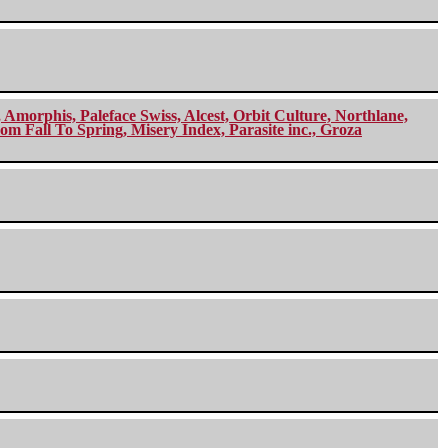
morphis, Paleface Swiss, Alcest, Orbit Culture, Northlane,
m Fall To Spring, Misery Index, Parasite inc., Groza