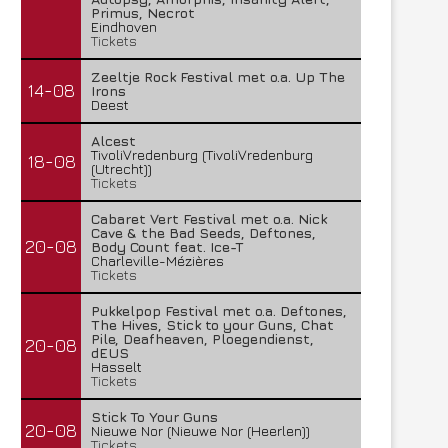
Primus, Necrot
Eindhoven
Tickets
Zeeltje Rock Festival met o.a. Up The
14-08
Irons
Deest
Alcest
TivoliVredenburg (TivoliVredenburg
18-08
(Utrecht))
Tickets
Cabaret Vert Festival met o.a. Nick
Cave & the Bad Seeds, Deftones,
20-08
Body Count feat. Ice-T
Charleville-Mézières
Tickets
Pukkelpop Festival met o.a. Deftones,
The Hives, Stick to your Guns, Chat
Pile, Deafheaven, Ploegendienst,
20-08
dEUS
Hasselt
Tickets
Stick To Your Guns
20-08
Nieuwe Nor (Nieuwe Nor (Heerlen))
Tickets