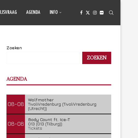
IJSVRAAG
AGENDA
INFO
Zoeken
ZOEKEN
AGENDA
Wolfmother
08-08
TivoliVredenburg (TivoliVredenburg
(Utrecht))
Body Count ft. Ice-T
08-08
013 (013 (Tilburg))
Tickets