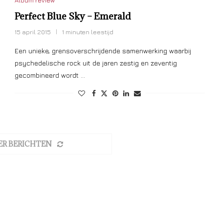
Album review
Perfect Blue Sky – Emerald
15 april 2015
1 minuten leestijd
Een unieke, grensoverschrijdende samenwerking waarbij
psychedelische rock uit de jaren zestig en zeventig
gecombineerd wordt …
ER BERICHTEN