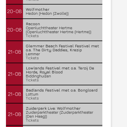
Wolfmother
20-08
Hedon (Hedon (Zwolle))
Racoon
Openluchttheater Hertme
20-08
(Openluchttheater Hertme (Hertme))
Tickets
Glemmer Beach Festival Festival met
o.a. The Dirty Daddies, Krezip
21-08
Lemmer
Tickets
Lowlands Festival met o.a. Terzij De
Horde, Royal Blood
21-08
Biddinghuizen
Tickets
Badlands Festival met o.a. Bongloard
21-08
Lottum
Tickets
Zuiderpark Live: Wolfmother
Zuiderparktheater (Zuiderparktheater
21-08
(Den Haag))
Tickets