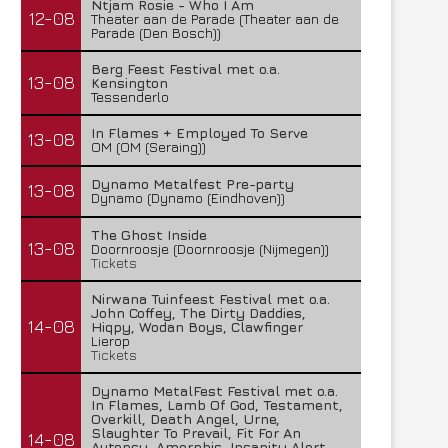
Ntjam Rosie - Who I Am
12-08
Theater aan de Parade (Theater aan de
Parade (Den Bosch))
Berg Feest Festival met o.a.
13-08
Kensington
Tessenderlo
In Flames + Employed To Serve
13-08
OM (OM (Seraing))
Dynamo Metalfest Pre-party
13-08
Dynamo (Dynamo (Eindhoven))
The Ghost Inside
13-08
Doornroosje (Doornroosje (Nijmegen))
Tickets
Nirwana Tuinfeest Festival met o.a.
John Coffey, The Dirty Daddies,
14-08
Hiqpy, Wodan Boys, Clawfinger
Lierop
Tickets
Dynamo MetalFest Festival met o.a.
In Flames, Lamb Of God, Testament,
Overkill, Death Angel, Urne,
Slaughter To Prevail, Fit For An
14-08
Autopsy, Amorphis, Insanity Alert,