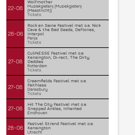
Wolfmother
Muziekgieterij (Muziekgieterij
22-08
(Maastricht))
Tickets
Rock en Seine Festival met o.a. Nick
Cave & the Bad Seeds, Deftones,
26-08
Interpol
Parijs
Tickets
CuliNESSE Festival met o.a.
Kensington, Di-rect, The Dirty
27-08
Daddies
Rotterdam
Tickets
Creamfields Festival met o.a.
Faithless
27-08
Daresbury
Tickets
Hit The City Festival met o.a.
27-08
Snapped Ankles, Inherited
Eindhoven
Festival Strand Festival met o.a.
28-08
Kensington
Utrecht