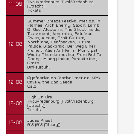
TivoliVredenburg (TivoliVredenburg
11-08
(Utrecht))
Tickets
Summer Breeze Festival met o.a. In
Flames, Arch Enemy, Saxon, Lamb
Of God, Alestorm, The Ghost Inside,
Testament, Amorphis, Paleface
Swiss, Alcest, Orbit Culture,
Northlane, Deafheaven, Future
12-08
Palace, Blackbraid, Der Weg Einer
Freiheit, Alien Ant Farm, Municipal
Waste, Thundermother, From Fall To
Spring, Misery Index, Parasite inc.,
Groza
Dinkelsbühl
Øyafestivalen Festival met o.a. Nick
12-08
Cave & the Bad Seeds
Oslo
High On Fire
TivoliVredenburg (TivoliVredenburg
12-08
(Utrecht))
Tickets
Judas Priest
12-08
013 (013 (Tilburg))