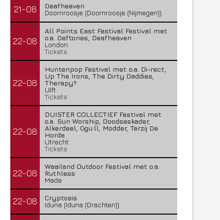
Deafheaven
21-08
Doornroosje (Doornroosje (Nijmegen))
All Points East Festival Festival met
o.a. Deftones, Deafheaven
22-08
London
Tickets
Huntenpop Festival met o.a. Di-rect,
Up The Irons, The Dirty Daddies,
22-08
Therapy?
Ulft
Tickets
DUISTER COLLECTIEF Festival met
o.a. Sun Worship, Doodseskader,
Alkerdeel, Ggu:ll, Modder, Terzij De
22-08
Horde
Utrecht
Tickets
Waailand Outdoor Festival met o.a.
22-08
Ruthless
Made
Cryptosis
22-08
Iduna (Iduna (Drachten))