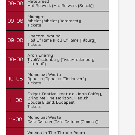
Hatebreed
09-08
Het Bolwerk (Het Bolwerk (Sneek))
Midnight
09-08
Bibelot (Bibelot (Dordrecht))
Tickets
Spectral Wound
09-08
Hall Of Fame (Hall Of Fame (Tilburg))
Tickets
Arch Enemy
09-08
TivoliVredenburg (TivoliVredenburg
(Utrecht))
Municipal Waste
10-08
Dynamo (Dynamo (Eindhoven))
Tickets
Sziget Festival met o.a. John Coffey,
Bring Me The Horizon, Health
11-08
Óbudai Eiland, Budapest
Tickets
Municipal Waste
11-08
Cafe Calluna (Cafe Calluna (Ommen))
Wolves In The Throne Room