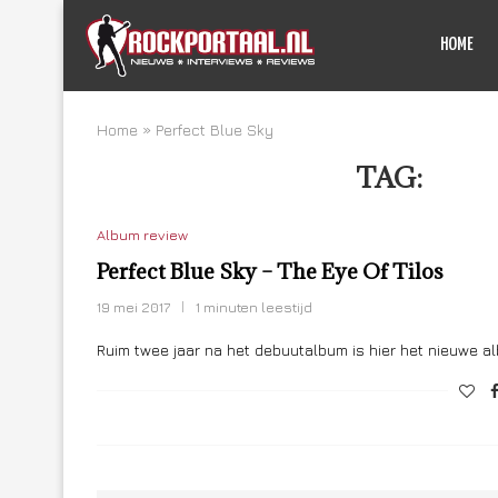
HOME
Home
»
Perfect Blue Sky
TAG:
PERF
Album review
Perfect Blue Sky – The Eye Of Tilos
19 mei 2017
1 minuten leestijd
Ruim twee jaar na het debuutalbum is hier het nieuwe a