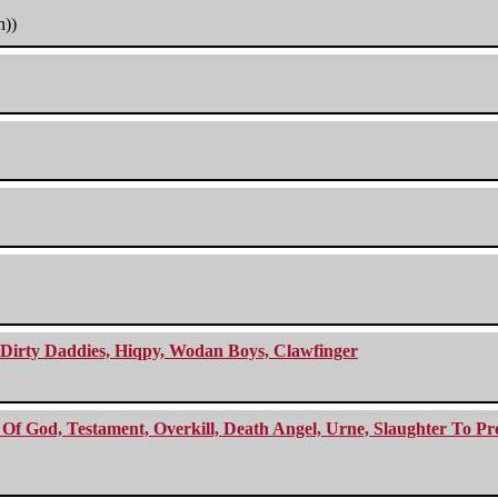
h))
e Dirty Daddies, Hiqpy, Wodan Boys, Clawfinger
f God, Testament, Overkill, Death Angel, Urne, Slaughter To Prev