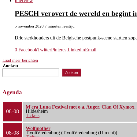
Interview
PESCH verovert de wereld en begint 
5 november 2020
7 minuten leestijd
Drie sterkhouders uit de Belgische postpunk-scene startten z
0
Facebook
Twitter
Pinterest
Linkedin
Email
Laad meer berichten
Zoeken
Zoeken
Agenda
M'era Luna Festival met o.a. Auger, Clan Of Xymox, 
08-08
Hildesheim
Tickets
Wolfmother
08-08
TivoliVredenburg (TivoliVredenburg (Utrecht))
Tickets