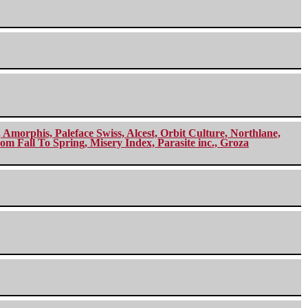
morphis, Paleface Swiss, Alcest, Orbit Culture, Northlane,
m Fall To Spring, Misery Index, Parasite inc., Groza