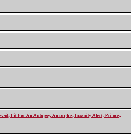
ail, Fit For An Autopsy, Amorphis, Insanity Alert, Primus,