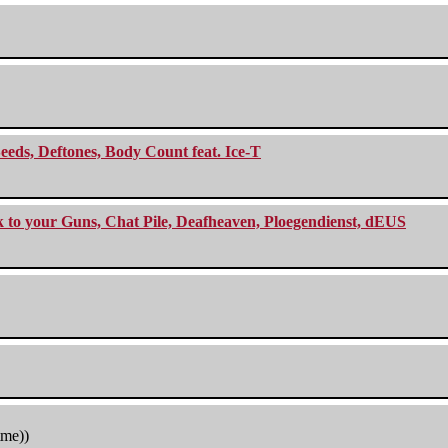
eeds, Deftones, Body Count feat. Ice-T
ck to your Guns, Chat Pile, Deafheaven, Ploegendienst, dEUS
tme))