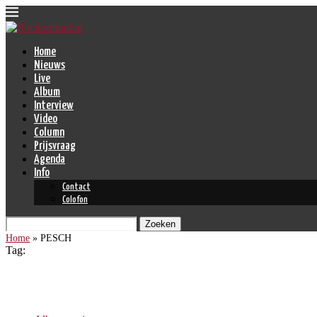
Home
Nieuws
Live
Album
Interview
Video
Column
Prijsvraag
Agenda
Info
Contact
Colofon
Zoeken
Home
»
PESCH
Tag:
PESCH