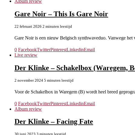
Album review
Gare Noir – This Is Gare Noir
22 februari 2026
2 minuten leestijd
Gare Noir is een nieuw Belgisch synthwaveduo. Vanwege het 
0
Facebook
Twitter
Pinterest
Linkedin
Email
Live review
Der Klinke – Schakelbox (Waregem, Be
2 november 2024
5 minuten leestijd
Voor de Schakelbox in Waregem (B) wordt heel breed geprogr
0
Facebook
Twitter
Pinterest
Linkedin
Email
Album review
Der Klinke – Facing Fate
30 juni 2023
3 minuten leestijd