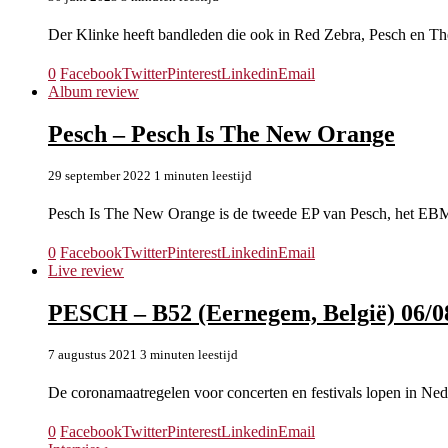
Der Klinke heeft bandleden die ook in Red Zebra, Pesch en Th
0
Facebook
Twitter
Pinterest
Linkedin
Email
Album review
Pesch – Pesch Is The New Orange
29 september 2022
1 minuten leestijd
Pesch Is The New Orange is de tweede EP van Pesch, het EBM
0
Facebook
Twitter
Pinterest
Linkedin
Email
Live review
PESCH – B52 (Eernegem, België) 06/0
7 augustus 2021
3 minuten leestijd
De coronamaatregelen voor concerten en festivals lopen in Nede
0
Facebook
Twitter
Pinterest
Linkedin
Email