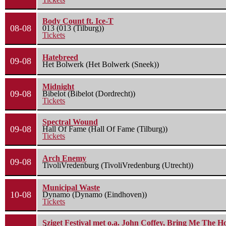
Body Count ft. Ice-T
08-08
013 (013 (Tilburg))
Tickets
Hatebreed
09-08
Het Bolwerk (Het Bolwerk (Sneek))
Midnight
09-08
Bibelot (Bibelot (Dordrecht))
Tickets
Spectral Wound
09-08
Hall Of Fame (Hall Of Fame (Tilburg))
Tickets
Arch Enemy
09-08
TivoliVredenburg (TivoliVredenburg (Utrecht))
Municipal Waste
10-08
Dynamo (Dynamo (Eindhoven))
Tickets
Sziget Festival met o.a. John Coffey, Bring Me The H