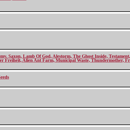
my, Saxon, Lamb Of God, Alestorm, The Ghost Inside, Testament, A
r Freiheit, Alien Ant Farm, Municipal Waste, Thundermother, Fro
Seeds