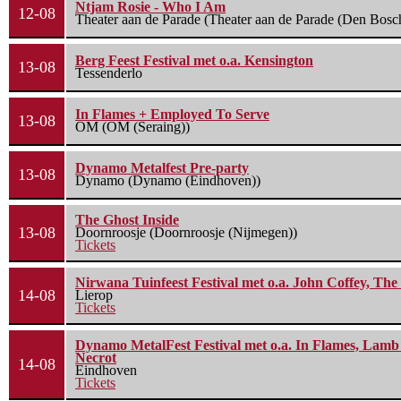
Ntjam Rosie - Who I Am
12-08
Theater aan de Parade (Theater aan de Parade (Den Bosc
Berg Feest Festival met o.a. Kensington
13-08
Tessenderlo
In Flames + Employed To Serve
13-08
OM (OM (Seraing))
Dynamo Metalfest Pre-party
13-08
Dynamo (Dynamo (Eindhoven))
The Ghost Inside
13-08
Doornroosje (Doornroosje (Nijmegen))
Tickets
Nirwana Tuinfeest Festival met o.a. John Coffey, Th
14-08
Lierop
Tickets
Dynamo MetalFest Festival met o.a. In Flames, Lamb O
Necrot
14-08
Eindhoven
Tickets