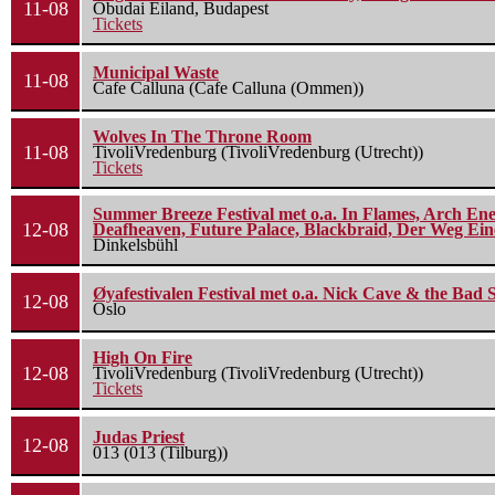
11-08
Óbudai Eiland, Budapest
Tickets
Municipal Waste
11-08
Cafe Calluna (Cafe Calluna (Ommen))
Wolves In The Throne Room
11-08
TivoliVredenburg (TivoliVredenburg (Utrecht))
Tickets
Summer Breeze Festival met o.a. In Flames, Arch Ene
12-08
Deafheaven, Future Palace, Blackbraid, Der Weg Eine
Dinkelsbühl
Øyafestivalen Festival met o.a. Nick Cave & the Bad 
12-08
Oslo
High On Fire
12-08
TivoliVredenburg (TivoliVredenburg (Utrecht))
Tickets
Judas Priest
12-08
013 (013 (Tilburg))