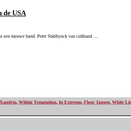
in de USA
opas een nieuwe band. Peter Slabbynck van cultband …
Xandria, Within Temptation, In Extremo, Floor Jansen, White Li