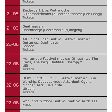
Tickets
Zuiderpark Live: Wolfmother
21-08
Zuiderparktheater (Zuiderparktheater (Den Haag))
Tickets
Deafheaven
21-08
Doornroosje (Doornroosje (Nijmegen))
All Points East Festival Festival met o.a.
Deftones, Deafheaven
22-08
London
Tickets
Huntenpop Festival met o.a. Di-rect, Up The
Irons, The Dirty Daddies, Therapy?
22-08
Ulft
Tickets
DUISTER COLLECTIEF Festival met o.a. Sun
Worship, Doodseskader, Alkerdeel, Ggu:ll,
22-08
Modder, Terzij De Horde
Utrecht
Tickets
Waailand Outdoor Festival met o.a. Ruthless
22-08
Made