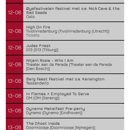
Øyafestivalen Festival met o.a. Nick Cave & the
12-08
Bad Seeds
Oslo
High On Fire
12-08
TivoliVredenburg (TivoliVredenburg (Utrecht))
Tickets
Judas Priest
12-08
013 (013 (Tilburg))
Ntjam Rosie - Who I Am
12-08
Theater aan de Parade (Theater aan de Parade
(Den Bosch))
Berg Feest Festival met o.a. Kensington
13-08
Tessenderlo
In Flames + Employed To Serve
13-08
OM (OM (Seraing))
Dynamo Metalfest Pre-party
13-08
Dynamo (Dynamo (Eindhoven))
The Ghost Inside
13-08
Doornroosje (Doornroosje (Nijmegen))