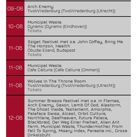
Arch Enemy
09-08
TivoliVredenburg (TivoliVredenburg (Utrecht))
Municipal Waste
10-08
Dynamo (Dynamo (Eindhoven))
Tickets
Sziget Festival met o.a. John Coffey, Bring Me
The Horizon, Health
11-08
Óbudai Eiland, Budapest
Tickets
Municipal Waste
11-08
Cafe Calluna (Cafe Calluna (Ommen))
Wolves In The Throne Room
11-08
TivoliVredenburg (TivoliVredenburg (Utrecht))
Tickets
Summer Breeze Festival met o.a. In Flames,
Arch Enemy, Saxon, Lamb Of God, Alestorm,
The Ghost Inside, Testament, Amorphis,
Paleface Swiss, Alcest, Orbit Culture,
12-08
Northlane, Deafheaven, Future Palace,
Blackbraid, Der Weg Einer Freiheit, Alien Ant
Farm, Municipal Waste, Thundermother, From
Fall To Spring, Misery Index, Parasite inc., Groza
Dinkelsbühl