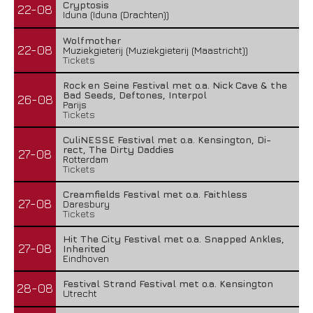
Cryptosis
22-08
Iduna (Iduna (Drachten))
Wolfmother
22-08
Muziekgieterij (Muziekgieterij (Maastricht))
Tickets
Rock en Seine Festival met o.a. Nick Cave & the
Bad Seeds, Deftones, Interpol
26-08
Parijs
Tickets
CuliNESSE Festival met o.a. Kensington, Di-
rect, The Dirty Daddies
27-08
Rotterdam
Tickets
Creamfields Festival met o.a. Faithless
27-08
Daresbury
Tickets
Hit The City Festival met o.a. Snapped Ankles,
27-08
Inherited
Eindhoven
Festival Strand Festival met o.a. Kensington
28-08
Utrecht