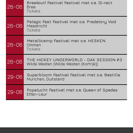
Breekout! Festival Festival met o.a. Di-rect
28-08
Bree
Tickets
Pelagic Fest Festival met o.a. Predatory Void
28-08
Maastricht
Tickets
Metallicamp Festival met o.a. HESKEN
28-08
Ommen
Tickets
THE HICKEY UNDERWORLD - DAK SESSION #3
28-08
Wilde Westen (Wilde Westen (Kortrijk))
Superbloom Festival Festival met o.a. Bastille
29-08
Munchen, Duitsland
Popelucht Festival met o.a. Queen of Spades
29-08
Etten-Leur