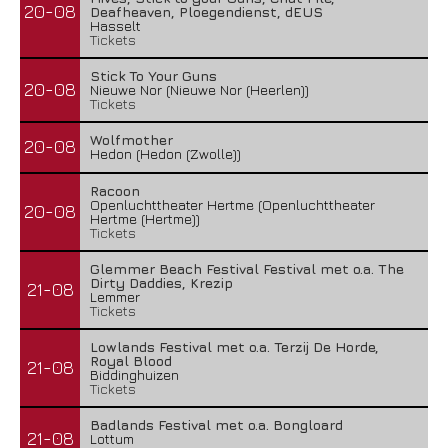
20-08
Deafheaven, Ploegendienst, dEUS
Hasselt
Tickets
Stick To Your Guns
20-08
Nieuwe Nor (Nieuwe Nor (Heerlen))
Tickets
Wolfmother
20-08
Hedon (Hedon (Zwolle))
Racoon
Openluchttheater Hertme (Openluchttheater
20-08
Hertme (Hertme))
Tickets
Glemmer Beach Festival Festival met o.a. The
Dirty Daddies, Krezip
21-08
Lemmer
Tickets
Lowlands Festival met o.a. Terzij De Horde,
Royal Blood
21-08
Biddinghuizen
Tickets
Badlands Festival met o.a. Bongloard
21-08
Lottum