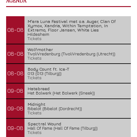
AGENDA
M'era Luna Festival met o.a. Auger, Clan Of
Xymox, Xandria, Within Temptation, In
08-08
Extremo, Floor Jansen, White Lies
Hildesheim
Tickets
Wolfmother
08-08
TivoliVredenburg (TivoliVredenburg (Utrecht))
Tickets
Body Count ft. Ice-T
08-08
013 (013 (Tilburg))
Tickets
Hatebreed
09-08
Het Bolwerk (Het Bolwerk (Sneek))
Midnight
09-08
Bibelot (Bibelot (Dordrecht))
Tickets
Spectral Wound
09-08
Hall Of Fame (Hall Of Fame (Tilburg))
Tickets