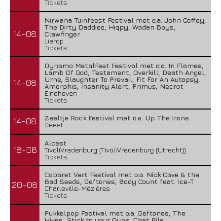
Tickets
Nirwana Tuinfeest Festival met o.a. John Coffey,
The Dirty Daddies, Hiqpy, Wodan Boys,
14-08
Clawfinger
Lierop
Tickets
Dynamo MetalFest Festival met o.a. In Flames,
Lamb Of God, Testament, Overkill, Death Angel,
Urne, Slaughter To Prevail, Fit For An Autopsy,
14-08
Amorphis, Insanity Alert, Primus, Necrot
Eindhoven
Tickets
Zeeltje Rock Festival met o.a. Up The Irons
14-08
Deest
Alcest
18-08
TivoliVredenburg (TivoliVredenburg (Utrecht))
Tickets
Cabaret Vert Festival met o.a. Nick Cave & the
Bad Seeds, Deftones, Body Count feat. Ice-T
20-08
Charleville-Mézières
Tickets
Pukkelpop Festival met o.a. Deftones, The
Hives, Stick to your Guns, Chat Pile,