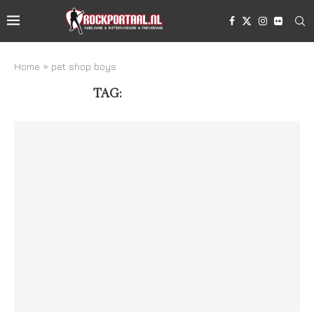
Home
»
pet shop boys
TAG:
PET SHOP BOYS